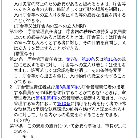
又は災害の防止のため必要があると認めるときは、庁舎等
へ立ち入る者の人数、時間若しくは行動の場所を制限し、
又は庁舎等への立入りを禁止する等の必要な措置を講ずる
ことができる。
(庁舎等又は庁舎内の室への立入制限)
第13条
庁舎管理責任者は、庁舎内の秩序の維持又は災害防
止のため必要があると認めるときは、庁舎若しくは庁舎内
の室へ立ち入ろうとする者に対し、その目的を質問し、又
は立入りを禁止することができる。
(措置命令)
第14条
庁舎管理責任者は、
第7条
、
第10条
又は
第11条
の規
定に違反する者に対し、庁舎等への立入り若しくは使用を
禁止し、許可若しくは承認を取り消し、その条件を変更
し、庁舎等から退去を命じ、又は物件の撤去を命ずること
ができる。
2
庁舎管理責任者及び
第3条第3項
の庁舎管理責任者の指定
する職員がその職務を遂行することができないときは、室
管理者又は
第4条第4項
の室管理者の指定する職員は、その
管理する室内において
第10条
に掲げる行為を行う者で正常
な執務又は平穏な執務環境の維持を妨げると認められるも
のに対して、庁舎内からの退去を命ずることができる。
(その他)
第15条
この規則の施行について必要な事項は、市長が別に
定める。
附
則