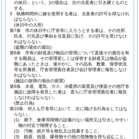
の休日」という。)
の場合は、次の当直者に引き継ぐものと
する。
3
執務時間外に鍵を使用する者は、当直者の許可を得なけれ
ばならない。
(休日中の入所)
第7条
市の休日中に庁舎等に入ろうとする者は、その住所、
氏名、行先及び事由を当直員に告げ、その許可を受けなけ
ればならない。
(盗難の場合の届出)
第8条
市有の財産及び物品の管理について直接その責任を有
する職員は、その管理若しくは保管する財産又は物品が盗
難にあったときは、速やかに、その品名、数量、保管状況
等を所属長、庁舎管理責任者及び会計管理者に報告しなけ
ればならない。
(施設の故障の場合の措置)
第9条
水道、電気、ガス、冷暖房の装置及び便器その他庁舎
施設に故障を発見した者は、直ちに庁舎管理責任者に報告
しなければならない。
(禁止行為)
第10条
何人も庁舎等において、次に掲げる行為をしてはな
らない。
(1)
廊下、倉庫等喫煙の設備のない場所又は引火しやすい
物の付近で喫煙すること。
(2)
汚物、紙片等を散乱又は投棄すること。
(3)
銃器、凶器、爆発物その他の危険物を持ち込むこと。