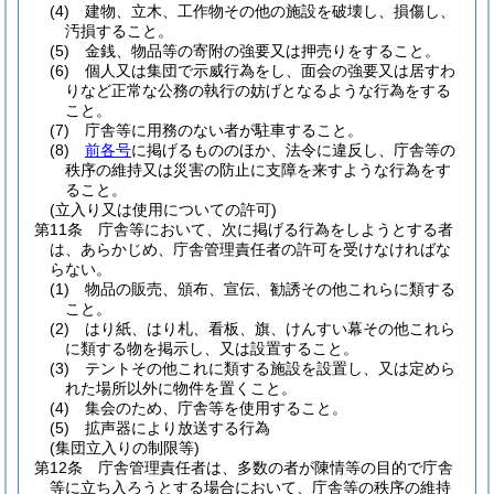
(4)
建物、立木、工作物その他の施設を破壊し、損傷し、
汚損すること。
(5)
金銭、物品等の寄附の強要又は押売りをすること。
(6)
個人又は集団で示威行為をし、面会の強要又は居すわ
りなど正常な公務の執行の妨げとなるような行為をする
こと。
(7)
庁舎等に用務のない者が駐車すること。
(8)
前各号
に掲げるもののほか、法令に違反し、庁舎等の
秩序の維持又は災害の防止に支障を来すような行為をす
ること。
(立入り又は使用についての許可)
第11条
庁舎等において、次に掲げる行為をしようとする者
は、あらかじめ、庁舎管理責任者の許可を受けなければな
らない。
(1)
物品の販売、頒布、宣伝、勧誘その他これらに類する
こと。
(2)
はり紙、はり札、看板、旗、けんすい幕その他これら
に類する物を掲示し、又は設置すること。
(3)
テントその他これに類する施設を設置し、又は定めら
れた場所以外に物件を置くこと。
(4)
集会のため、庁舎等を使用すること。
(5)
拡声器により放送する行為
(集団立入りの制限等)
第12条
庁舎管理責任者は、多数の者が陳情等の目的で庁舎
等に立ち入ろうとする場合において、庁舎等の秩序の維持