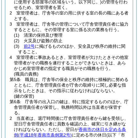
に使用する部屋等の区域をいう。以下同じ。)
の管理を行わ
せるため、室管理者を置く。
2
室管理者は、庁舎等の室の用に供する室の長の職にある者
とする。
3
室管理者は、庁舎等の管理について庁舎管理責任者に協力
するとともに、その管理する室に係る次の業務を行う。
(1)
清潔の保持及び整理
(2)
火災及び盗難の防止
(3)
前2号
に掲げるもののほか、安全及び秩序の維持に関
すること。
4
室管理者に事故あるとき、室管理者が欠けたときその他室
管理者がその職務を遂行することができないときは、あら
かじめ室管理者の指定する職員がその職務を行う。
(職員の責務)
第5条
職員は、庁舎等の保全と秩序の維持に積極的に努める
とともに、庁舎管理責任者が庁舎の取締りに関し必要な指
示をしたときは、その指示に従わなければならない。
(鍵の保管)
第6条
庁舎等の出入口の鍵は、特に指定するもののほか、庁
舎管理責任者が保管し、執務時間以外は当直者が保管す
る。
2
当直者は、退庁時間後に庁舎管理責任者から鍵を受領し、
翌日庁舎管理責任者に員数を確認の上、確実に引き継がな
ければならない。
ただし、翌日が
香南市の休日を定める条
例
(平成18年香南市条例第2号)
に定める市の休日
(以下「市