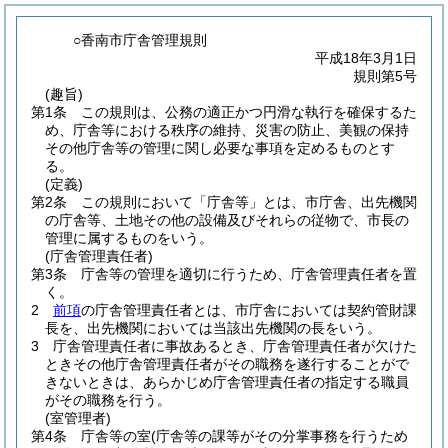
○香南市庁舎管理規則
平成18年3月1日
規則第5号
(趣旨)
第1条
この規則は、公務の適正かつ円滑な執行を確保するた
め、庁舎等における秩序の維持、災害の防止、美観の保持
その他庁舎等の管理に関し必要な事項を定めるものとす
る。
(定義)
第2条
この規則において「庁舎等」とは、市庁舎、出先機関
の庁舎等、土地その他の設備及びそれらの従物で、市長の
管理に属するものをいう。
(庁舎管理責任者)
第3条
庁舎等の管理を適切に行うため、庁舎管理責任者を置
く。
2
前項
の庁舎管理責任者とは、市庁舎においては契約管財課
長を、出先機関においては当該出先機関の長をいう。
3
庁舎管理責任者に事故あるとき、庁舎管理責任者が欠けた
ときその他庁舎管理責任者がその職務を遂行することがで
きないときは、あらかじめ庁舎管理責任者の指定する職員
がその職務を行う。
(室管理者)
第4条
庁舎等の室
(庁舎等の課等がその分掌事務を行うため