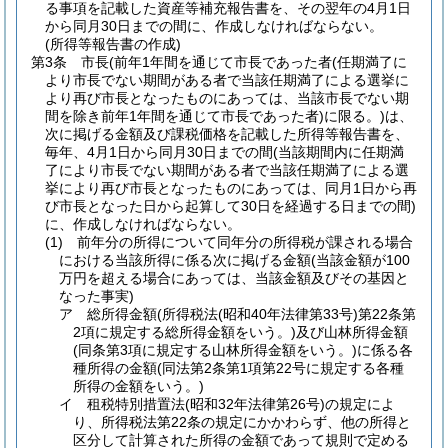
る事項を記載した資産等補充報告書を、その翌年の4月1日
から同月30日までの間に、作成しなければならない。
(所得等報告書の作成)
第3条
市長
(前年1年間を通じて市長であった者
(任期満了に
より市長でない期間がある者で当該任期満了による選挙に
より再び市長となったものにあっては、当該市長でない期
間を除き前年1年間を通じて市長であった者)
に限る。)
は、
次に掲げる金額及び課税価格を記載した所得等報告書を、
毎年、4月1日から同月30日までの間
(当該期間内に任期満
了により市長でない期間がある者で当該任期満了による選
挙により再び市長となったものにあっては、同月1日から再
び市長となった日から起算して30日を経過する日までの間)
に、作成しなければならない。
(1)
前年分の所得について同年分の所得税が課される場合
における当該所得に係る次に掲げる金額
(当該金額が100
万円を超える場合にあっては、当該金額及びその基因と
なった事実)
ア
総所得金額
(所得税法
(昭和40年法律第33号)
第22条第
2項に規定する総所得金額をいう。)
及び山林所得金額
(同条第3項に規定する山林所得金額をいう。)
に係る各
種所得の金額
(同法第2条第1項第22号に規定する各種
所得の金額をいう。)
イ
租税特別措置法
(昭和32年法律第26号)
の規定によ
り、所得税法第22条の規定にかかわらず、他の所得と
区分して計算された所得の金額であって規則で定める