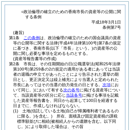
○政治倫理の確立のための香南市長の資産等の公開に関
する条例
平成18年3月1日
条例第7号
(趣旨)
第1条
この条例
は、政治倫理の確立のための国会議員の資産
等の公開等に関する法律
(平成4年法律第100号)
第7条の規定
に基づき、香南市長
(以下「市長」という。)
の資産等の公
開に関し必要な事項を定めるものとする。
(資産等報告書等の作成)
第2条
市長は、その任期開始の日
(公職選挙法
(昭和25年法律
第100号)
第259条の2の規定の適用がある者にあっては当該
者の退職の申立てがあったことにより告示された選挙の期
日とし、更正決定又は繰上補充により当選人と定められた
市長にあってはその当選の効力発生の日とする。
次項
にお
いて同じ。)
において有する
次の各号
に掲げる資産等につい
て、当該資産等の区分に応じ
当該各号
に掲げる事項を記載
した資産等報告書を、同日から起算して100日を経過する
日までに、作成しなければならない。
(1)
土地
(信託している土地
(自己が帰属権利者であるもの
に限る。)
を含む。)
所在、面積及び固定資産税の課税
標準額並びに相続
(被相続人からの遺贈を含む。以下同
じ。)
により取得した場合は、その旨