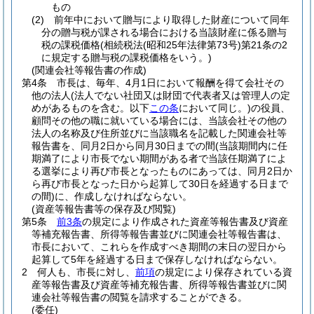
もの
(2)
前年中において贈与により取得した財産について同年
分の贈与税が課される場合における当該財産に係る贈与
税の課税価格
(相続税法
(昭和25年法律第73号)
第21条の2
に規定する贈与税の課税価格をいう。)
(関連会社等報告書の作成)
第4条
市長は、毎年、4月1日において報酬を得て会社その
他の法人
(法人でない社団又は財団で代表者又は管理人の定
めがあるものを含む。以下
この条
において同じ。)
の役員、
顧問その他の職に就いている場合には、当該会社その他の
法人の名称及び住所並びに当該職名を記載した関連会社等
報告書を、同月2日から同月30日までの間
(当該期間内に任
期満了により市長でない期間がある者で当該任期満了によ
る選挙により再び市長となったものにあっては、同月2日か
ら再び市長となった日から起算して30日を経過する日まで
の間)
に、作成しなければならない。
(資産等報告書等の保存及び閲覧)
第5条
前3条
の規定により作成された資産等報告書及び資産
等補充報告書、所得等報告書並びに関連会社等報告書は、
市長において、これらを作成すべき期間の末日の翌日から
起算して5年を経過する日まで保存しなければならない。
2
何人も、市長に対し、
前項
の規定により保存されている資
産等報告書及び資産等補充報告書、所得等報告書並びに関
連会社等報告書の閲覧を請求することができる。
(委任)