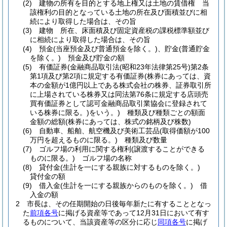
(2)
建物の所有を目的とする地上権又は土地の賃借権 当
該権利の目的となっている土地の所在及び面積並びに相
続により取得した場合は、その旨
(3)
建物 所在、床面積及び固定資産税の課税標準額並び
に相続により取得した場合は、その旨
(4)
預金
(当座預金及び普通預金を除く。)
、貯金
(普通貯金
を除く。)
預金及び貯金の額
(5)
有価証券
(金融商品取引法
(昭和23年法律第25号)
第2条
第1項及び第2項に規定する有価証券
(株券にあっては、資
本の金額が1億円以上である株式会社の株券、証券取引所
に上場されている株券又は同法第76条に規定する店頭売
買有価証券として認可金融商品取引業協会に登録されて
いる株券に限る。)
をいう。)
種類及び種類ごとの額面
金額の総額
(株券にあっては、株式の銘柄及び株数)
(6)
自動車、船舶、航空機及び美術工芸品
(取得価額が100
万円を超えるものに限る。)
種類及び数量
(7)
ゴルフ場の利用に関する権利
(譲渡することができる
ものに限る。)
ゴルフ場の名称
(8)
貸付金
(生計を一にする親族に対するものを除く。)
貸付金の額
(9)
借入金
(生計を一にする親族からのものを除く。)
借
入金の額
2
市長は、その任期開始の日後毎年新たに有することとなっ
た
前項各号
に掲げる資産等であって12月31日において有す
るものについて、当該資産等の区分に応じ
同項各号
に掲げ