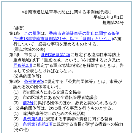
○香南市違法駐車等の防止に関する条例施行規則
平成18年3月1日
規則第24号
(趣旨)
第1条
この規則
は、
香南市違法駐車等の防止に関する条例
(平成18年香南市条例第21号。以下「条例」という。)
の施
行について、必要な事項を定めるものとする。
(重点地域の公表)
第2条
市長は、
条例第6条第1項
に規定する違法駐車等防止
重点地域
(以下「重点地域」という。)
を指定するとき又は
同条第2項
に規定する重点地域の指定を解除するときは、告
示して公表しなければならない。
(公共的団体等)
第3条
条例第9条
に規定する「公共的団体等」とは、市長が
認める次の団体等をいう。
(1)
市の区域内にある交通安全協会
(2)
市の区域内にある安全運転管理者協議会
(3)
前2号
に掲げる団体のほか、必要と認められるもの
2
公共的団体等は、次に掲げる事業を行うものとする。
(1)
違法駐車等防止のための広報活動
(2)
条例第5条
に規定する事業者の責務に関する啓発
(3)
条例第7条第1項
に規定する市長が講ずる措置への協力
(その他)