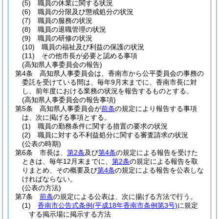
(5)
職員の休業に関する状況
(6)
職員の分限及び懲戒処分の状況
(7)
職員の服務の状況
(8)
職員の退職管理の状況
(9)
職員の研修の状況
(10)
職員の福祉及び利益の保護の状況
(11)
その他市長が必要と認める事項
(高知県人事委員会の報告)
第4条
高知県人事委員会は、香南市から公平委員会の事務の
委託を受けている間は、毎年9月末までに、香南市長に対
し、前年度における業務の状況を報告するものとする。
(高知県人事委員会の報告事項)
第5条
高知県人事委員会が
前条
の規定により報告する事項
は、次に掲げる事項とする。
(1)
職員の勤務条件に関する措置の要求の状況
(2)
職員に対する不利益処分に関する審査請求の状況
(公表の時期)
第6条
市長は、
第2条
及び
第4条
の規定による報告を受けた
ときは、毎年12月末までに、
第2条
の規定による報告を取
りまとめ、その概要及び
第4条
の規定による報告を公表しな
ければならない。
(公表の方法)
第7条
前条
の規定による公表は、次に揚げる方法で行う。
(1)
香南市公告式条例
(平成18年香南市条例第3号)
に規定
する掲示場に掲示する方法