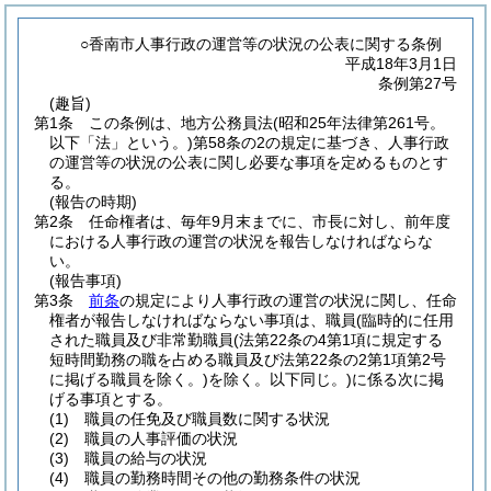
○香南市人事行政の運営等の状況の公表に関する条例
平成18年3月1日
条例第27号
(趣旨)
第1条
この条例は、地方公務員法
(昭和25年法律第261号。
以下「法」という。)
第58条の2の規定に基づき、人事行政
の運営等の状況の公表に関し必要な事項を定めるものとす
る。
(報告の時期)
第2条
任命権者は、毎年9月末までに、市長に対し、前年度
における人事行政の運営の状況を報告しなければならな
い。
(報告事項)
第3条
前条
の規定により人事行政の運営の状況に関し、任命
権者が報告しなければならない事項は、職員
(臨時的に任用
された職員及び非常勤職員
(法第22条の4第1項に規定する
短時間勤務の職を占める職員及び法第22条の2第1項第2号
に掲げる職員を除く。)
を除く。以下同じ。)
に係る次に掲
げる事項とする。
(1)
職員の任免及び職員数に関する状況
(2)
職員の人事評価の状況
(3)
職員の給与の状況
(4)
職員の勤務時間その他の勤務条件の状況