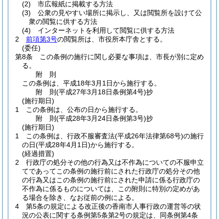
(2)
市広報紙に掲載する方法
(3)
公衆の見やすい場所に掲示し、又は閲覧所を設けて公
衆の閲覧に供する方法
(4)
インターネットを利用して閲覧に供する方法
2
前項第3号
の閲覧所は、市役所本庁舎とする。
(委任)
第8条
この条例の施行に関し必要な事項は、市長が別に定め
る。
附
則
この条例は、平成18年3月1日から施行する。
附
則
(平成27年3月18日
条例第4号)
抄
(施行期日)
1
この条例は、公布の日から施行する。
附
則
(平成28年3月24日
条例第3号)
抄
(施行期日)
1
この条例は、行政不服審査法
(平成26年法律第68号)
の施行
の日
(平成28年4月1日)
から施行する。
(経過措置)
2
行政庁の処分その他の行為又は不作為についての不服申立
てであってこの条例の施行前にされた行政庁の処分その他
の行為又はこの条例の施行前にされた申請に係る行政庁の
不作為に係るものについては、この附則に特別の定めがあ
る場合を除き、なお従前の例による。
4
第5条の規定による改正後の香南市人事行政の運営等の状
況の公表に関する条例第5条第2号の規定は、同条例第4条