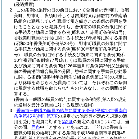
(経過措置)
2
この条例の施行の日の前日において合併前の赤岡町、香我
美町、野市町、夜須町若しくは吉川村又は解散前の香南消
防組合に勤務していた職員で引き続きこの条例の適用を受
けることとなった職員のうち、合併前の職員の分限に関す
る手続及び効果に関する条例
(昭和26年赤岡町条例第1号)
、
香我美町職員の分限に関する手続及び考果等に関する条例
(昭和30年香我美町条例第23号)
、野市町職員の分限に関す
る手続及び効果に関する条例
(昭和30年野市町条例第15
号)
、職員の分限に関する手続及び効果に関する条例
(昭和
38年夜須町条例第77号)
若しくは職員の分限に関する手続
及び効果に関する条例
(昭和26年吉川村条例第3号)
又は解散
前の香南消防組合職員の分限、懲戒に関する手続及び効果
に関する条例
(昭和44年香南消防組合条例第12号)
の規定に
より休職を命じられた職員については、それぞれこの条例
に規定する休職を命じられたものとみなし、その期間は通
算する。
(香南市一般職の職員の給与に関する条例附則第7項の規定
の適用を受ける職員に対する規定の適用)
3
香南市一般職の職員の給与に関する条例
(平成18年香南市
条例第45号)
附則第7項
の規定その他市長が定める規定の適
用を受ける職員に対する
第2条
の規定の適用については、当
分の間、
同条
中「とする」とあるのは、「並びに香南市一
般職の職員の給与に関する条例
(平成18年香南市条例第45
号)
附則第7項の規定その他市長が定める規定による降給と