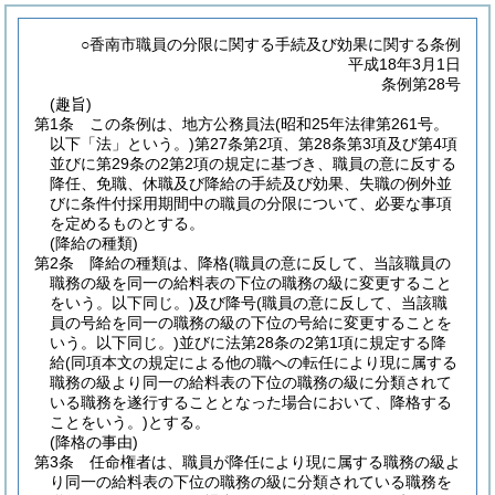
○香南市職員の分限に関する手続及び効果に関する条例
平成18年3月1日
条例第28号
(趣旨)
第1条
この条例は、地方公務員法
(昭和25年法律第261号。
以下「法」という。)
第27条第2項、第28条第3項及び第4項
並びに第29条の2第2項の規定に基づき、職員の意に反する
降任、免職、休職及び降給の手続及び効果、失職の例外並
びに条件付採用期間中の職員の分限について、必要な事項
を定めるものとする。
(降給の種類)
第2条
降給の種類は、降格
(職員の意に反して、当該職員の
職務の級を同一の給料表の下位の職務の級に変更すること
をいう。以下同じ。)
及び降号
(職員の意に反して、当該職
員の号給を同一の職務の級の下位の号給に変更することを
いう。以下同じ。)
並びに法第28条の2第1項に規定する降
給
(同項本文の規定による他の職への転任により現に属する
職務の級より同一の給料表の下位の職務の級に分類されて
いる職務を遂行することとなった場合において、降格する
ことをいう。)
とする。
(降格の事由)
第3条
任命権者は、職員が降任により現に属する職務の級よ
り同一の給料表の下位の職務の級に分類されている職務を