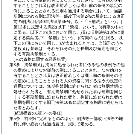
例によりなお従前の例によるところとされ、なお効力を有
することとされ又は改正前若しくは廃止前の条例の規定の
例によることとされる罰則を適用する場合において、当該
罰則に定める刑に刑法等一部改正法第2条の規定による改正
前の刑法
(明治40年法律第45号。以下「旧刑法」という。)
第12条に規定する懲役
(以下「懲役」という。)
(有期のもの
に限る。以下この項において同じ。)
又は旧刑法第13条に規
定する禁錮
(以下「禁錮」という。)
(有期のものに限る。以
下この項において同じ。)
が含まれるときは、当該刑のうち
懲役又は禁錮は、それぞれその刑と長期及び短期を同じく
する有期拘禁刑とする。
(人の資格に関する経過措置)
第3条
拘禁刑又は拘留に処せられた者に係る他の条例その他
の定めによりなお従前の例によることとされ、なお効力を
有することとされ又は改正前若しくは廃止前の条例その他
の定めによることとされる人の資格に関する法令の規定の
適用については、無期拘禁刑に処せられた者は無期禁錮に
処せられた者と、有期拘禁刑に処せられた者は刑期を同じ
くする有期禁錮に処せられた者と、拘留に処せられた者は
刑期を同じくする旧刑法第16条に規定する拘留に処せられ
た者とみなす。
(経過措置の規則への委任)
第5条
前3条に定めるもののほか、刑法等一部改正法等の施
行に伴い必要な経過措置は、規則で定める。