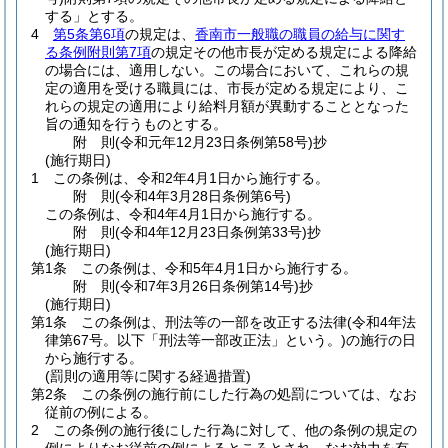
する」とする。
4
第5条第6項
の規定は、
香南市一般職の職員の給与に関す
る条例附則第7項
の規定その他市長が定める規定による降給
の場合には、適用しない。
この場合において、これらの規
定の適用を受ける職員には、市長が定める規定により、こ
れらの規定の適用により給料月額が異動することとなった
旨の通知を行うものとする。
附
則
(令和元年12月23日
条例第58号)
抄
(施行期日)
1
この条例は、令和2年4月1日から施行する。
附
則
(令和4年3月28日
条例第6号)
この条例は、令和4年4月1日から施行する。
附
則
(令和4年12月23日
条例第33号)
抄
(施行期日)
第1条
この条例は、令和5年4月1日から施行する。
附
則
(令和7年3月26日
条例第14号)
抄
(施行期日)
第1条
この条例は、刑法等の一部を改正する法律
(令和4年法
律第67号。以下「刑法等一部改正法」という。)
の施行の日
から施行する。
(罰則の適用等に関する経過措置)
第2条
この条例の施行前にした行為の処罰については、なお
従前の例による。
2
この条例の施行後にした行為に対して、他の条例の規定の