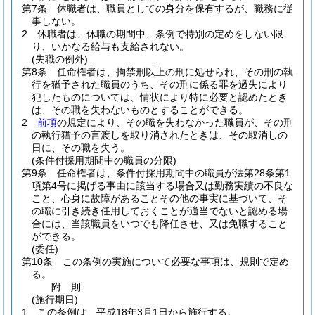
第7条
休職者は、職員としての身分を保有するが、職務に従
事しない。
2
休職者は、休職の期間中、条例で特別の定めをしない限
り、いかなる給与も支給されない。
(失職の例外)
第8条
任命権者は、拘禁刑以上の刑に処せられ、その刑の執
行を猶予された職員のうち、その刑に係る罪を過失により
犯したものについては、情状により特に必要と認めたとき
は、その職を失わないものとすることができる。
2
前項
の規定により、その職を失わなかった職員が、その刑
の執行猶予の言渡しを取り消されたときは、その取消しの
日に、その職を失う。
(条件付採用期間中の職員の分限)
第9条
任命権者は、条件付採用期間中の職員が法第28条第1
項第4号に掲げる事由に該当する場合又は勤務実績の不良な
こと、心身に故障があることその他の事実に基づいて、そ
の職に引き続き任用しておくことが適当でないと認める場
合には、当該職員をいつでも降任させ、又は免職すること
ができる。
(委任)
第10条
この条例の実施について必要な事項は、規則で定め
る。
附
則
(施行期日)
1
この条例は、平成18年3月1日から施行する。