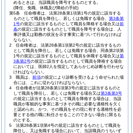
めるときは、当該職員を降号するものとする。
(降任、免職、休職及び降給の手続)
第5条
任命権者は、法第28条第1項第1号の規定に該当する
ものとして職員を降任し、若しくは免職する場合、
第3条第
1号
の規定に該当するものとして職員を降格する場合又は
前
条
の規定に該当するものとして職員を降号する場合は、人
事評価又は勤務の状況を示す事実に基づいて行わなければ
ならない。
2
任命権者は、法第28条第1項第2号の規定に該当するもの
として職員を降任し、若しくは免職する場合、同条第2項第
1号の規定に該当するものとして職員を休職する場合又は
第
3条第2号
の規定に該当するものとして職員を降格する場合
においては、医師2人を指定してあらかじめ診断を行わせな
ければならない。
3
職員は、
前項
の規定により診断を受けるよう命ぜられた場
合には、これに従わなければならない。
4
任命権者が法第28条第1項第3号の規定に該当するものと
して職員を降任し、若しくは免職する場合又は
第3条第3号
の規定に該当するものとして職員を降格する場合は、当該
職員が客観的な事実に基づきその職に必要な適格性を欠く
と認められ、かつ、その職員をその現に有する適格性を必
要とする他の職に転任させることのできない場合に限るも
のとする。
5
法第28条第1項第4号の規定に該当するものとして職員を
降任し、又は免職する場合において、当該職員のうちいず