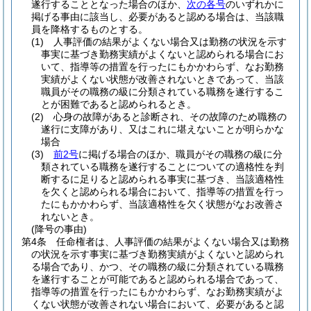
遂行することとなった場合のほか、
次の各号
のいずれかに
掲げる事由に該当し、必要があると認める場合は、当該職
員を降格するものとする。
(1)
人事評価の結果がよくない場合又は勤務の状況を示す
事実に基づき勤務実績がよくないと認められる場合にお
いて、指導等の措置を行ったにもかかわらず、なお勤務
実績がよくない状態が改善されないときであって、当該
職員がその職務の級に分類されている職務を遂行するこ
とが困難であると認められるとき。
(2)
心身の故障があると診断され、その故障のため職務の
遂行に支障があり、又はこれに堪えないことが明らかな
場合
(3)
前2号
に掲げる場合のほか、職員がその職務の級に分
類されている職務を遂行することについての適格性を判
断するに足りると認められる事実に基づき、当該適格性
を欠くと認められる場合において、指導等の措置を行っ
たにもかかわらず、当該適格性を欠く状態がなお改善さ
れないとき。
(降号の事由)
第4条
任命権者は、人事評価の結果がよくない場合又は勤務
の状況を示す事実に基づき勤務実績がよくないと認められ
る場合であり、かつ、その職務の級に分類されている職務
を遂行することが可能であると認められる場合であって、
指導等の措置を行ったにもかかわらず、なお勤務実績がよ
くない状態が改善されない場合において、必要があると認