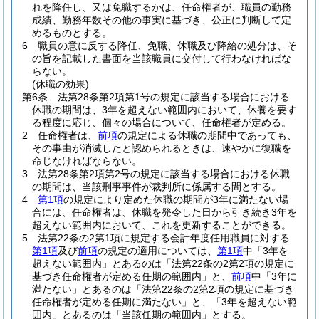
れを降任し、又は免職するかは、任命権者が、職員の勤務
成績、勤務年数その他の事実に基づき、公正に判断して定
めるものとする。
6
職員の意に反する降任、免職、休職及び降給の処分は、そ
の旨を記載した書面を当該職員に交付して行わなければな
らない。
(休職の効果)
第6条
法第28条第2項第1号の規定に該当する場合における
休職の期間は、3年を超えない範囲内において、休養を要す
る程度に応じ、個々の場合について、任命権者が定める。
2
任命権者は、
前項
の規定による休職の期間中であっても、
その事由が消滅したと認められるときは、速やかに復職を
命じなければならない。
3
法第28条第2項第2号の規定に該当する場合における休職
の期間は、当該刑事事件が裁判所に係属する間とする。
4
第1項
の規定により定めた休職の期間が3年に満たない場
合には、任命権者は、休職を発令した日から引き続き3年を
超えない範囲内において、これを更新することができる。
5
法第22条の2第1項に規定する会計年度任用職員に対する
第1項
及び
前項
の規定の適用については、
第1項
中「3年を
超えない範囲内」とあるのは「法第22条の2第2項の規定に
基づき任命権者が定める任期の範囲内」と、
前項
中「3年に
満たない」とあるのは「法第22条の2第2項の規定に基づき
任命権者が定める任期に満たない」と、「3年を超えない範
囲内」とあるのは「当該任期の範囲内」とする。