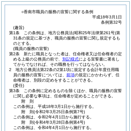
○香南市職員の服務の宣誓に関する条例
平成18年3月1日
条例第32号
(趣旨)
第1条
この条例は、地方公務員法
(昭和25年法律第261号)
第
31条の規定に基づき、職員の服務の宣誓に関し規定するも
のとする。
(職員の服務の宣誓)
第2条
新たに職員となった者は、任命権者又は任命権者の定
める上級の公務員の前で、
別記様式
による宣誓書に署名し
てからでなければ、その職務を行ってはならない。
2
地方公務員法第22条の2第1項に規定する会計年度任用職
員の服務の宣誓については、
前項
の規定にかかわらず、任
命権者は、別段の定めをすることができる。
(委任)
第3条
この条例に定めるものを除くほか、職員の服務の宣誓
に関し必要な事項は、任命権者が定めることができる。
附
則
この条例は、平成18年3月1日から施行する。
附
則
(令和2年3月25日
条例第7号)
この条例は、令和2年4月1日から施行する。
附
則
(令和4年3月28日
条例第4号)
この条例は、令和4年4月1日から施行する。