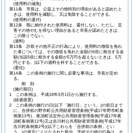
(使用料の減免)
第11条
市長は、公益上その他特別の理由があると認めたと
きは、使用料を減額し、又は免除することができる。
(使用料の還付)
第12条
既に納付された使用料は、還付しない。
ただし、災
害その他やむを得ない理由があると市長が認めたときは、
この限りでない。
(過料)
第13条
詐欺その他不正の行為により、使用料の徴収を免れ
た者については、その徴収を免れた金額の5倍に相当する金
額
(当該5倍に相当する金額が5万円を超えないときは、5万
円とする。)
以下の過料を科することができる。
(委任)
第14条
この条例の施行に関し必要な事項は、市長が定め
る。
附
則
(施行期日)
1
この条例は、平成18年3月1日から施行する。
(経過措置)
2
この条例の施行の日
(以下「施行日」という。)
の前日まで
に、合併前の野市町公共用財産管理条例
(平成17年野市町条
例第13号)
、夜須町法定外公共用財産管理条例
(平成17年夜
須町条例第12号)
又は吉川村公共用財産管理条例
(平成17年
吉川村条例第2号)
(以下これらを「合併前の条例」とい
う。)
の規定によりなされた処分、手続その他の行為は、そ