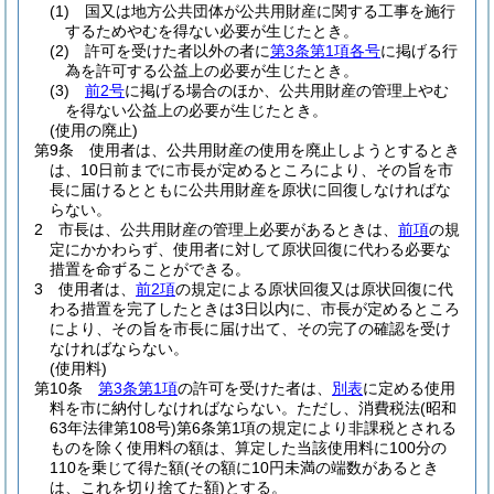
(1)
国又は地方公共団体が公共用財産に関する工事を施行
するためやむを得ない必要が生じたとき。
(2)
許可を受けた者以外の者に
第3条第1項各号
に掲げる行
為を許可する公益上の必要が生じたとき。
(3)
前2号
に掲げる場合のほか、公共用財産の管理上やむ
を得ない公益上の必要が生じたとき。
(使用の廃止)
第9条
使用者は、公共用財産の使用を廃止しようとするとき
は、10日前までに市長が定めるところにより、その旨を市
長に届けるとともに公共用財産を原状に回復しなければな
らない。
2
市長は、公共用財産の管理上必要があるときは、
前項
の規
定にかかわらず、使用者に対して原状回復に代わる必要な
措置を命ずることができる。
3
使用者は、
前2項
の規定による原状回復又は原状回復に代
わる措置を完了したときは3日以内に、市長が定めるところ
により、その旨を市長に届け出て、その完了の確認を受け
なければならない。
(使用料)
第10条
第3条第1項
の許可を受けた者は、
別表
に定める使用
料を市に納付しなければならない。
ただし、消費税法
(昭和
63年法律第108号)
第6条第1項の規定により非課税とされる
ものを除く使用料の額は、算定した当該使用料に100分の
110を乗じて得た額
(その額に10円未満の端数があるとき
は、これを切り捨てた額)
とする。