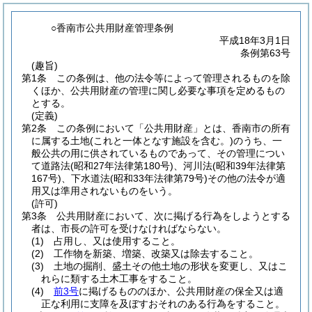
○香南市公共用財産管理条例
平成18年3月1日
条例第63号
(趣旨)
第1条
この条例は、他の法令等によって管理されるものを除
くほか、公共用財産の管理に関し必要な事項を定めるもの
とする。
(定義)
第2条
この条例において「公共用財産」とは、香南市の所有
に属する土地
(これと一体となす施設を含む。)
のうち、一
般公共の用に供されているものであって、その管理につい
て道路法
(昭和27年法律第180号)
、河川法
(昭和39年法律第
167号)
、下水道法
(昭和33年法律第79号)
その他の法令が適
用又は準用されないものをいう。
(許可)
第3条
公共用財産において、次に掲げる行為をしようとする
者は、市長の許可を受けなければならない。
(1)
占用し、又は使用すること。
(2)
工作物を新築、増築、改築又は除去すること。
(3)
土地の掘削、盛土その他土地の形状を変更し、又はこ
れらに類する土木工事をすること。
(4)
前3号
に掲げるもののほか、公共用財産の保全又は適
正な利用に支障を及ぼすおそれのある行為をすること。