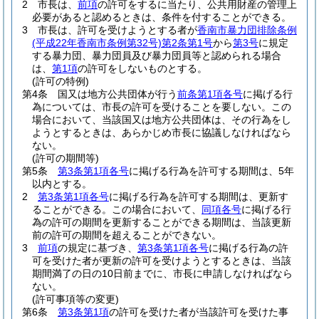
2
市長は、
前項
の許可をするに当たり、公共用財産の管理上
必要があると認めるときは、条件を付することができる。
3
市長は、許可を受けようとする者が
香南市暴力団排除条例
(平成22年香南市条例第32号)
第2条第1号
から
第3号
に規定
する暴力団、暴力団員及び暴力団員等と認められる場合
は、
第1項
の許可をしないものとする。
(許可の特例)
第4条
国又は地方公共団体が行う
前条第1項各号
に掲げる行
為については、市長の許可を受けることを要しない。
この
場合において、当該国又は地方公共団体は、その行為をし
ようとするときは、あらかじめ市長に協議しなければなら
ない。
(許可の期間等)
第5条
第3条第1項各号
に掲げる行為を許可する期間は、5年
以内とする。
2
第3条第1項各号
に掲げる行為を許可する期間は、更新す
ることができる。
この場合において、
同項各号
に掲げる行
為の許可の期間を更新することができる期間は、当該更新
前の許可の期間を超えることができない。
3
前項
の規定に基づき、
第3条第1項各号
に掲げる行為の許
可を受けた者が更新の許可を受けようとするときは、当該
期間満了の日の10日前までに、市長に申請しなければなら
ない。
(許可事項等の変更)
第6条
第3条第1項
の許可を受けた者が当該許可を受けた事