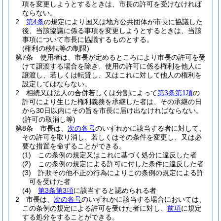
項を変更しようとするときは、市長の許可を受けなければ
ならない。
2
第4条
の規定により国又は地方公共団体が市長に協議した
後、当該協議に係る事項を変更しようとするときは、当該
事項について市長に協議するものとする。
(権利の移転等の制限)
第7条
使用者は、市長が定めるところにより市長の許可を受
けて譲渡する場合を除き、使用の許可に係る権利を他人に
譲渡し、若しくは転貸し、又はこれに対して他人の権利を
設定してはならない。
2
相続又は法人の合併若しくは分割によって
第3条第1項
の
許可により生じた権利義務を承継した者は、その承継の日
から30日以内にその旨を市長に届け出なければならない。
(許可の取消し等)
第8条
市長は、
次の各号
のいずれかに該当する者に対して、
その許可を取り消し、若しくはその条件を変更し、又は必
要な措置を命ずることができる。
(1)
この条例の規定又はこれに基づく処分に違反した者
(2)
この条例の規定による許可に付した条件に違反した者
(3)
詐欺その他不正の行為によりこの条例の規定による許
可を受けた者
(4)
第3条第3項
に該当すると認められる者
2
市長は、
次の各号
のいずれかに該当する場合においては、
この条例の規定による許可を受けた者に対し、
前項
に規定
する処分をすることができる。