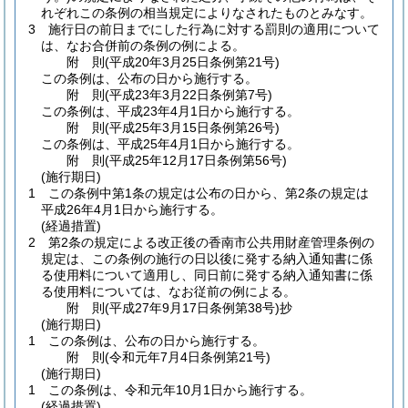
れぞれこの条例の相当規定によりなされたものとみなす。
3
施行日の前日までにした行為に対する罰則の適用について
は、なお合併前の条例の例による。
附
則
(平成20年3月25日
条例第21号)
この条例は、公布の日から施行する。
附
則
(平成23年3月22日
条例第7号)
この条例は、平成23年4月1日から施行する。
附
則
(平成25年3月15日
条例第26号)
この条例は、平成25年4月1日から施行する。
附
則
(平成25年12月17日
条例第56号)
(施行期日)
1
この条例中第1条の規定は公布の日から、第2条の規定は
平成26年4月1日から施行する。
(経過措置)
2
第2条の規定による改正後の香南市公共用財産管理条例の
規定は、この条例の施行の日以後に発する納入通知書に係
る使用料について適用し、同日前に発する納入通知書に係
る使用料については、なお従前の例による。
附
則
(平成27年9月17日
条例第38号)
抄
(施行期日)
1
この条例は、公布の日から施行する。
附
則
(令和元年7月4日
条例第21号)
(施行期日)
1
この条例は、令和元年10月1日から施行する。
(経過措置)