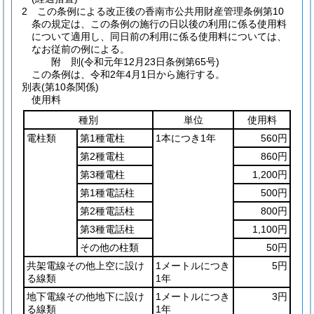
2
この条例による改正後の香南市公共用財産管理条例第10
条の規定は、この条例の施行の日以後の利用に係る使用料
について適用し、同日前の利用に係る使用料については、
なお従前の例による。
附
則
(令和元年12月23日
条例第65号)
この条例は、令和2年4月1日から施行する。
別表
(第10条関係)
使用料
種別
単位
使用料
電柱類
第1種電柱
1本につき1年
560円
第2種電柱
860円
第3種電柱
1,200円
第1種電話柱
500円
第2種電話柱
800円
第3種電話柱
1,100円
その他の柱類
50円
共架電線その他上空に設け
1メートルにつき
5円
る線類
1年
地下電線その他地下に設け
1メートルにつき
3円
る線類
1年