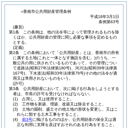
○香南市公共用財産管理条例
平成18年3月1日
条例第63号
(趣旨)
第1条
この条例は、他の法令等によって管理されるものを除
くほか、公共用財産の管理に関し必要な事項を定めるもの
とする。
(定義)
第2条
この条例において「公共用財産」とは、香南市の所有
に属する土地
(これと一体となす施設を含む。)
のうち、一
般公共の用に供されているものであって、その管理につい
て道路法
(昭和27年法律第180号)
、河川法
(昭和39年法律第
167号)
、下水道法
(昭和33年法律第79号)
その他の法令が適
用又は準用されないものをいう。
(許可)
第3条
公共用財産において、次に掲げる行為をしようとする
者は、市長の許可を受けなければならない。
(1)
占用し、又は使用すること。
(2)
工作物を新築、増築、改築又は除去すること。
(3)
土地の掘削、盛土その他土地の形状を変更し、又はこ
れらに類する土木工事をすること。
(4)
前3号
に掲げるもののほか、公共用財産の保全又は適
正な利用に支障を及ぼすおそれのある行為をすること。