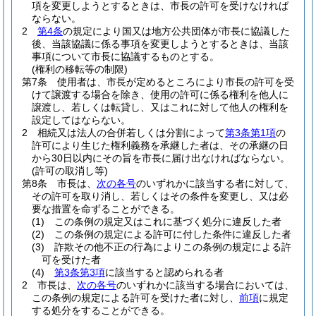
項を変更しようとするときは、市長の許可を受けなければ
ならない。
2
第4条
の規定により国又は地方公共団体が市長に協議した
後、当該協議に係る事項を変更しようとするときは、当該
事項について市長に協議するものとする。
(権利の移転等の制限)
第7条
使用者は、市長が定めるところにより市長の許可を受
けて譲渡する場合を除き、使用の許可に係る権利を他人に
譲渡し、若しくは転貸し、又はこれに対して他人の権利を
設定してはならない。
2
相続又は法人の合併若しくは分割によって
第3条第1項
の
許可により生じた権利義務を承継した者は、その承継の日
から30日以内にその旨を市長に届け出なければならない。
(許可の取消し等)
第8条
市長は、
次の各号
のいずれかに該当する者に対して、
その許可を取り消し、若しくはその条件を変更し、又は必
要な措置を命ずることができる。
(1)
この条例の規定又はこれに基づく処分に違反した者
(2)
この条例の規定による許可に付した条件に違反した者
(3)
詐欺その他不正の行為によりこの条例の規定による許
可を受けた者
(4)
第3条第3項
に該当すると認められる者
2
市長は、
次の各号
のいずれかに該当する場合においては、
この条例の規定による許可を受けた者に対し、
前項
に規定
する処分をすることができる。