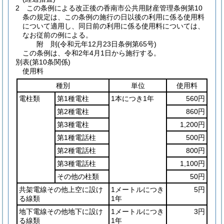
2
この条例による改正後の香南市公共用財産管理条例第10
条の規定は、この条例の施行の日以後の利用に係る使用料
について適用し、同日前の利用に係る使用料については、
なお従前の例による。
附
則
(令和元年12月23日
条例第65号)
この条例は、令和2年4月1日から施行する。
別表
(第10条関係)
使用料
種別
単位
使用料
電柱類
第1種電柱
1本につき1年
560円
第2種電柱
860円
第3種電柱
1,200円
第1種電話柱
500円
第2種電話柱
800円
第3種電話柱
1,100円
その他の柱類
50円
共架電線その他上空に設け
1メートルにつき
5円
る線類
1年
地下電線その他地下に設け
1メートルにつき
3円
る線類
1年