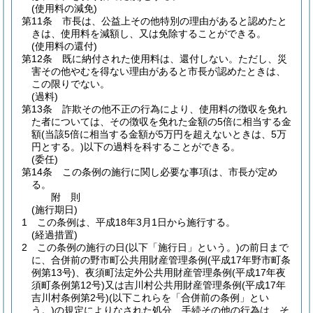
(使用料の減免)
第11条
市長は、公益上その他特別の理由があると認めたと
きは、使用料を減額し、又は免除することができる。
(使用料の還付)
第12条
既に納付された使用料は、還付しない。
ただし、災
害その他やむを得ない理由があると市長が認めたときは、
この限りでない。
(過料)
第13条
詐欺その他不正の行為により、使用料の徴収を免れ
た者については、その徴収を免れた金額の5倍に相当する金
額
(当該5倍に相当する金額が5万円を超えないときは、5万
円とする。)
以下の過料を科することができる。
(委任)
第14条
この条例の施行に関し必要な事項は、市長が定め
る。
附
則
(施行期日)
1
この条例は、平成18年3月1日から施行する。
(経過措置)
2
この条例の施行の日
(以下「施行日」という。)
の前日まで
に、合併前の野市町公共用財産管理条例
(平成17年野市町条
例第13号)
、夜須町法定外公共用財産管理条例
(平成17年夜
須町条例第12号)
又は吉川村公共用財産管理条例
(平成17年
吉川村条例第2号)
(以下これらを「合併前の条例」とい
う。)
の規定によりなされた処分、手続その他の行為は、そ