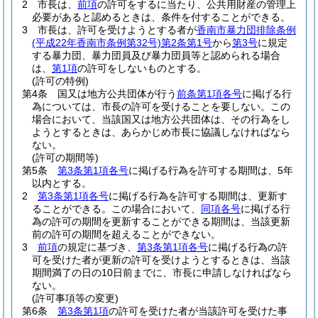
2
市長は、
前項
の許可をするに当たり、公共用財産の管理上
必要があると認めるときは、条件を付することができる。
3
市長は、許可を受けようとする者が
香南市暴力団排除条例
(平成22年香南市条例第32号)
第2条第1号
から
第3号
に規定
する暴力団、暴力団員及び暴力団員等と認められる場合
は、
第1項
の許可をしないものとする。
(許可の特例)
第4条
国又は地方公共団体が行う
前条第1項各号
に掲げる行
為については、市長の許可を受けることを要しない。
この
場合において、当該国又は地方公共団体は、その行為をし
ようとするときは、あらかじめ市長に協議しなければなら
ない。
(許可の期間等)
第5条
第3条第1項各号
に掲げる行為を許可する期間は、5年
以内とする。
2
第3条第1項各号
に掲げる行為を許可する期間は、更新す
ることができる。
この場合において、
同項各号
に掲げる行
為の許可の期間を更新することができる期間は、当該更新
前の許可の期間を超えることができない。
3
前項
の規定に基づき、
第3条第1項各号
に掲げる行為の許
可を受けた者が更新の許可を受けようとするときは、当該
期間満了の日の10日前までに、市長に申請しなければなら
ない。
(許可事項等の変更)
第6条
第3条第1項
の許可を受けた者が当該許可を受けた事