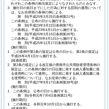
れぞれこの条例の相当規定によりなされたものとみなす。
3
施行日の前日までにした行為に対する罰則の適用について
は、なお合併前の条例の例による。
附
則
(平成20年3月25日
条例第21号)
この条例は、公布の日から施行する。
附
則
(平成23年3月22日
条例第7号)
この条例は、平成23年4月1日から施行する。
附
則
(平成25年3月15日
条例第26号)
この条例は、平成25年4月1日から施行する。
附
則
(平成25年12月17日
条例第56号)
(施行期日)
1
この条例中第1条の規定は公布の日から、第2条の規定は
平成26年4月1日から施行する。
(経過措置)
2
第2条の規定による改正後の香南市公共用財産管理条例の
規定は、この条例の施行の日以後に発する納入通知書に係
る使用料について適用し、同日前に発する納入通知書に係
る使用料については、なお従前の例による。
附
則
(平成27年9月17日
条例第38号)
抄
(施行期日)
1
この条例は、公布の日から施行する。
附
則
(令和元年7月4日
条例第21号)
(施行期日)
1
この条例は、令和元年10月1日から施行する。
(経過措置)