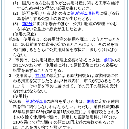
(1)
国又は地方公共団体が公共用財産に関する工事を施行
するためやむを得ない必要が生じたとき。
(2)
許可を受けた者以外の者に
第3条第1項各号
に掲げる行
為を許可する公益上の必要が生じたとき。
(3)
前2号
に掲げる場合のほか、公共用財産の管理上やむ
を得ない公益上の必要が生じたとき。
(使用の廃止)
第9条
使用者は、公共用財産の使用を廃止しようとするとき
は、10日前までに市長が定めるところにより、その旨を市
長に届けるとともに公共用財産を原状に回復しなければな
らない。
2
市長は、公共用財産の管理上必要があるときは、
前項
の規
定にかかわらず、使用者に対して原状回復に代わる必要な
措置を命ずることができる。
3
使用者は、
前2項
の規定による原状回復又は原状回復に代
わる措置を完了したときは3日以内に、市長が定めるところ
により、その旨を市長に届け出て、その完了の確認を受け
なければならない。
(使用料)
第10条
第3条第1項
の許可を受けた者は、
別表
に定める使用
料を市に納付しなければならない。
ただし、消費税法
(昭和
63年法律第108号)
第6条第1項の規定により非課税とされる
ものを除く使用料の額は、算定した当該使用料に100分の
110を乗じて得た額
(その額に10円未満の端数があるとき
は、これを切り捨てた額)
とする。