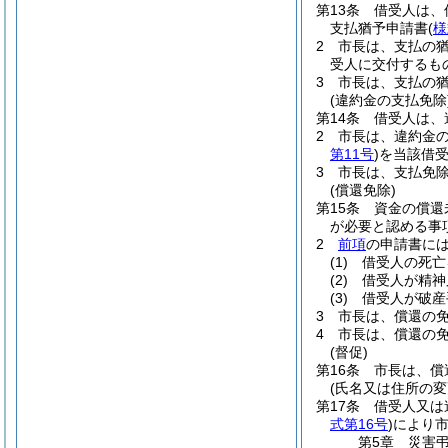
第13条
借受人は、
支払猶予申請書
(
様
2
市長は、支払の
受人に交付するも
3
市長は、支払の
(違約金の支払免除
第14条
借受人は、
2
市長は、違約金
第11号
)
を当該借
3
市長は、支払免
(償還免除)
第15条
資金の償還
が必要と認める事
2
前項
の申請書に
(1)
借受人の死亡
(2)
借受人が精神
(3)
借受人が破産
3
市長は、償還の
4
市長は、償還の
(督促)
第16条
市長は、償
(氏名又は住所の変
第17条
借受人又は
式第16号
)
により
第5章
災害