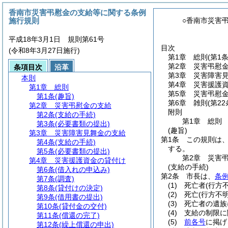
香南市災害弔慰金の支給等に関する条例
施行規則
○香南市災害
平成18年3月1日 規則第61号
目次
(令和8年3月27日施行)
第1章
総則
(第1条
第2章
災害弔慰
条項目次
沿革
第3章
災害障害
本則
第4章
災害援護
第1章
総則
第5章
災害弔慰
第1条
(趣旨)
第6章
雑則
(第22
第2章
災害弔慰金の支給
附則
第2条
(支給の手続)
第1章
総則
第3条
(必要書類の提出)
(趣旨)
第3章
災害障害見舞金の支給
第1条
この規則は
第4条
(支給の手続)
する。
第5条
(必要書類の提出)
第2章
災害
第4章
災害援護資金の貸付け
(支給の手続)
第6条
(借入れの申込み)
第2条
市長は、
条例
第7条
(調査)
(1)
死亡者
(行方
第8条
(貸付けの決定)
(2)
死亡
(行方不
第9条
(借用書の提出)
(3)
死亡者の遺族
第10条
(貸付金の交付)
(4)
支給の制限に
第11条
(償還の完了)
(5)
前各号
に掲げ
第12条
(繰上償還の申出)