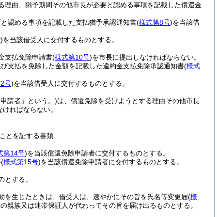
る理由、猶予期間その他市長が必要と認める事項を記載した償還金
要と認める事項を記載した支払猶予承認通知書
(
様式第8号
)
を当該借
号
)
を当該借受人に交付するものとする。
金支払免除申請書
(
様式第10号
)
を市長に提出しなければならない。
及び支払を免除した金額を記載した違約金支払免除承認通知書
(
様式
2号
)
を当該借受人に交付するものとする。
除申請者」という。)
は、償還免除を受けようとする理由その他市長
なければならない。
ことを証する書類
式第14号
)
を当該償還免除申請者に交付するものとする。
書
(
様式第15号
)
を当該償還免除申請者に交付するものとする。
のとする。
動を生じたときは、借受人は、速やかにその旨を氏名等変更届
(
様
居の親族又は連帯保証人が代わってその旨を届け出るものとする。