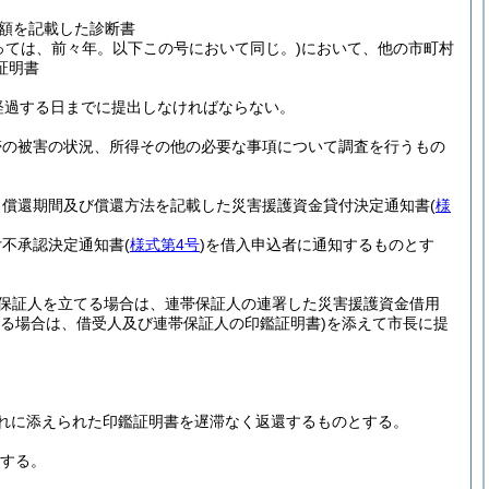
額を記載した診断書
っては、前々年。以下この号において同じ。)
において、他の市町村
証明書
経過する日までに提出しなければならない。
帯の被害の状況、所得その他の必要な事項について調査を行うもの
、償還期間及び償還方法を記載した災害援護資金貸付決定通知書
(
様
付不承認決定通知書
(
様式第4号
)
を借入申込者に通知するものとす
帯保証人を立てる場合は、連帯保証人の連署した災害援護資金借用
てる場合は、借受人及び連帯保証人の印鑑証明書)
を添えて市長に提
れに添えられた印鑑証明書を遅滞なく返還するものとする。
する。