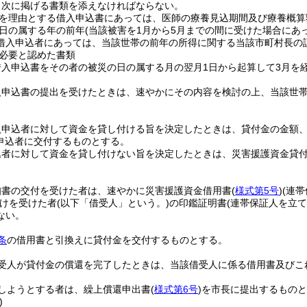
、次に掲げる書類を添えなければならない。
を理由とする借入申込書にあっては、医師の療養見込期間及び療養概算
日の属する年の前年
(当該被害を1月から5月までの間に受けた場合にあ
借入申込者にあっては、当該世帯の前年の所得に関する当該市町村長の
必要と認めた書類
借入申込書をその者の被災の日の属する月の翌月1日から起算して3月を
入申込書の提出を受けたときは、速やかにその内容を検討の上、当該世
入申込者に対して資金を貸し付ける旨を決定したときは、貸付金の金額
申込者に交付するものとする。
込者に対して資金を貸し付けない旨を決定したときは、災害援護資金貸
知書の交付を受けた者は、速やかに災害援護資金借用書
(
様式第5号
)
(連
けを受けた者
(以下「借受人」という。)
の印鑑証明書
(連帯保証人を立
ない。
条
の借用書と引換えに貸付金を交付するものとする。
受人が貸付金の償還を完了したときは、当該借受人に係る借用書及びこ
しようとする者は、繰上償還申出書
(
様式第6号
)
を市長に提出するものと
)