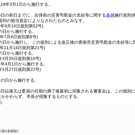
18年3月1日から施行する。
の日の前日までに、合併前の災害弔慰金の支給等に関する
条例
施行規則
(
規則の相当規定によりなされたものとみなす。
2年9月14日
規則第52号)
の日から施行する。
年7月4日
規則第8号)
の日から施行し、この規則による改正後の香南市災害弔慰金の支給等に関
年11月14日
規則第21号)
の日から施行する。
年3月25日
規則第10号)
4年4月1日から施行する。
年3月27日
規則第22号)
布の日から施行する。
の日以後又は委員の任期の満了後最初に招集される審査会は、この規則
定にかかわらず、市長が招集するものとする。
)