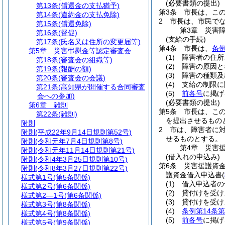
(必要書類の提出)
第13条
(償還金の支払猶予)
第3条
市長は、こ
第14条
(違約金の支払免除)
2
市長は、市民で
第15条
(償還免除)
第3章
災害
第16条
(督促)
(支給の手続)
第17条
(氏名又は住所の変更届等)
第4条
市長は、
条例
第5章
災害弔慰金等認定審査会
(1)
障害者の住所
第18条
(審査会の組織等)
(2)
障害の原因と
第19条
(報酬の額)
(3)
障害の種類及
第20条
(審査会の会議)
(4)
支給の制限に
第21条
(高知県が開催する合同審査
(5)
前各号
に掲げ
会への参加)
(必要書類の提出)
第6章
雑則
第5条
市長は、こ
第22条
(雑則)
を提出させるもの
附則
2
市は、障害者に
附則
(平成22年9月14日規則第52号)
せるものとする。
附則
(令和元年7月4日規則第8号)
第4章
災害
附則
(令和元年11月14日規則第21号)
(借入れの申込み)
附則
(令和4年3月25日規則第10号)
第6条
災害援護資
附則
(令和8年3月27日規則第22号)
護資金借入申込書
(
様式第1号
(第5条関係)
(1)
借入申込者の
様式第2号
(第6条関係)
(2)
貸付けを受け
様式第2―1号
(第6条関係)
(3)
貸付けを受け
様式第3号
(第8条関係)
(4)
条例第14条第
様式第4号
(第8条関係)
(5)
前各号
に掲げ
様式第5号
(第9条関係)