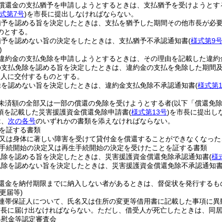
償還金の支払猶予を申請しようとするときは、支払猶予を受けようとす
式第7号
)
を市長に提出しなければならない。
猶予を認める旨を決定したときは、支払を猶予した期間その他市長が必
のとする。
猶予を認めない旨の決定をしたときは、支払猶予不承認通知書
(
様式第9
)
違約金の支払免除を申請しようとするときは、その理由を記載した違約
の支払免除を認める旨を決定したときは、違約金の支払を免除した期間
受人に交付するものとする。
除を認めない旨を決定したときは、違約金支払免除不承認通知書
(
様式第1
未済額の全部又は一部の償還の免除を受けようとする者
(以下「償還免
項を記載した災害援護資金償還免除申請書
(
様式第13号
)
を市長に提出し
は、
次の各号
のいずれかの書類を添えなければならない。
を証する書類
又は身体に著しい障害を受けて貸付金を償還することができなくなった
手続開始の決定又は再生手続開始の決定を受けたことを証する書類
免除を認める旨を決定したときは、災害援護資金償還免除承認通知書
(
様
免除を認めない旨を決定したときは、災害援護資金償還免除不承認通知
還金を納付期限までに納入しない者があるときは、督促状を発行するも
更届等)
連帯保証人について、氏名又は住所の変更等借用書に記載した事項に異
市長に届け出なければならない。
ただし、借受人が死亡したときは、同
弔慰金等認定審査会