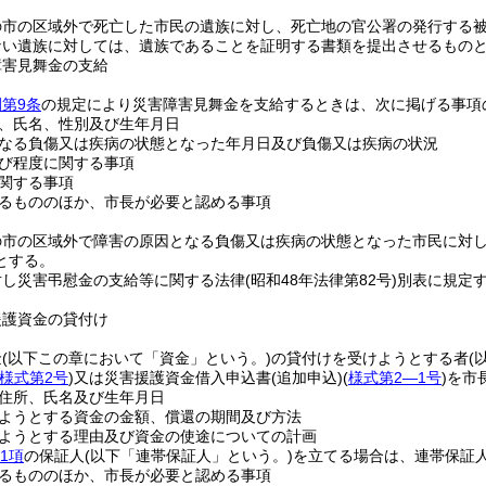
の市の区域外で死亡した市民の遺族に対し、死亡地の官公署の発行する
ない遺族に対しては、遺族であることを証明する書類を提出させるもの
障害見舞金の支給
第9条
の規定により災害障害見舞金を支給するときは、次に掲げる事項
、氏名、性別及び生年月日
なる負傷又は疾病の状態となった年月日及び負傷又は疾病の状況
び程度に関する事項
関する事項
るもののほか、市長が必要と認める事項
の市の区域外で障害の原因となる負傷又は疾病の状態となった市民に対
とする。
対し災害弔慰金の支給等に関する法律
(昭和48年法律第82号)
別表に規定
援護資金の貸付け
金
(以下この章において「資金」という。)
の貸付けを受けようとする者
(
様式第2号
)
又は災害援護資金借入申込書
(追加申込)
(
様式第2―1号
)
を市
住所、氏名及び生年月日
ようとする資金の金額、償還の期間及び方法
ようとする理由及び資金の使途についての計画
1項
の保証人
(以下「連帯保証人」という。)
を立てる場合は、連帯保証
るもののほか、市長が必要と認める事項