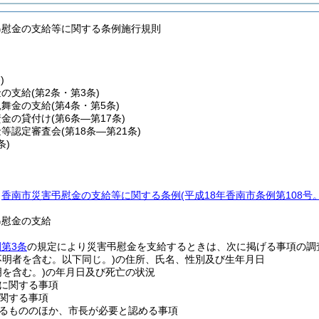
弔慰金の支給等に関する条例施行規則
)
金の支給
(第2条・第3条)
見舞金の支給
(第4条・第5条)
資金の貸付け
(第6条―第17条)
金等認定審査会
(第18条―第21条)
条)
、
香南市災害弔慰金の支給等に関する条例
(平成18年香南市条例第108
弔慰金の支給
第3条
の規定により災害弔慰金を支給するときは、次に掲げる事項の調
不明者を含む。以下同じ。)
の住所、氏名、性別及び生年月日
明を含む。)
の年月日及び死亡の状況
に関する事項
関する事項
るもののほか、市長が必要と認める事項