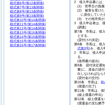
2
借入申込書には
様式第6号
(第12条関係)
(1)
世帯主の負傷
様式第7号
(第13条関係)
(2)
被害を受けた
様式第8号
(第13条関係)
に居住していた
様式第9号
(第13条関係)
(3)
その他市長が
様式第10号
(第14条関係)
3
借入申込者は、
様式第11号
(第14条関係)
(調査)
様式第12号
(第14条関係)
第7条
市長は、借
様式第13号
(第15条関係)
とする。
様式第14号
(第15条関係)
(貸付けの決定)
様式第15号
(第15条関係)
第8条
市長は、借
様式第16号
(第17条関係)
式第3号
)
を、借入
2
市長は、借入申
る。
(借用書の提出)
第9条
貸付決定通
書)
に、資金の貸付
出しなければなら
(貸付金の交付)
第10条
市長は、
前
(償還の完了)
第11条
市長は、借
(繰上償還の申出)
第12条
繰上償還を
(償還金の支払猶予