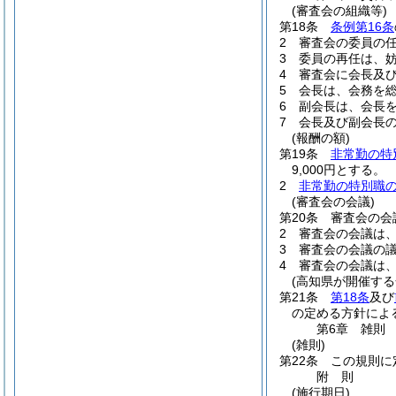
(審査会の組織等)
第18条
条例第16条
2
審査会の委員の任
3
委員の再任は、
4
審査会に会長及
5
会長は、会務を
6
副会長は、会長
7
会長及び副会長
(報酬の額)
第19条
非常勤の特
9,000円とする。
2
非常勤の特別職
(審査会の会議)
第20条
審査会の会
2
審査会の会議は
3
審査会の会議の
4
審査会の会議は
(高知県が開催する
第21条
第18条
及び
の定める方針によ
第6章
雑則
(雑則)
第22条
この規則に
附
則
(施行期日)