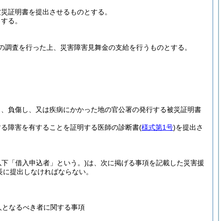
被災証明書を提出させるものとする。
とする。
の調査を行った上、災害障害見舞金の支給を行うものとする。
し、負傷し、又は疾病にかかった地の官公署の発行する被災証明書
する障害を有することを証明する医師の診断書
(
様式第1号
)
を提出さ
以下「借入申込者」という。)
は、次に掲げる事項を記載した災害援
長に提出しなければならない。
人となるべき者に関する事項