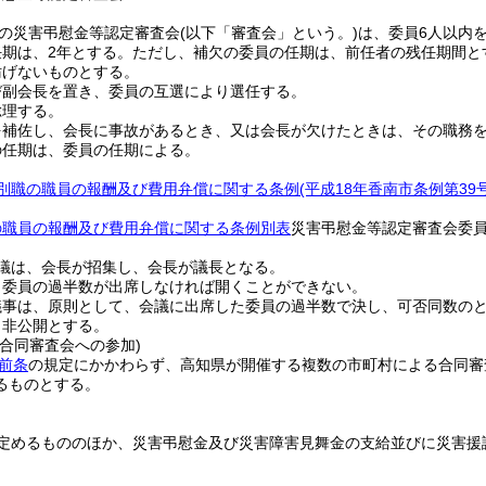
の災害弔慰金等認定審査会
(以下「審査会」という。)
は、委員6人以内
期は、2年とする。
ただし、補欠の委員の任期は、前任者の残任期間と
妨げないものとする。
び副会長を置き、委員の互選により選任する。
総理する。
を補佐し、会長に事故があるとき、又は会長が欠けたときは、その職務
の任期は、委員の任期による。
別職の職員の報酬及び費用弁償に関する条例
(平成18年香南市条例第39号
の職員の報酬及び費用弁償に関する条例別表
災害弔慰金等認定審査会委員
議は、会長が招集し、会長が議長となる。
、委員の過半数が出席しなければ開くことができない。
議事は、原則として、会議に出席した委員の過半数で決し、可否同数の
、非公開とする。
合同審査会への参加)
前条
の規定にかかわらず、高知県が開催する複数の市町村による合同審
るものとする。
定めるもののほか、災害弔慰金及び災害障害見舞金の支給並びに災害援