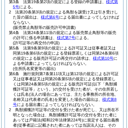
第3条
法第19条第2項の規定による登録の申請書は、
様式第
5号
による。
2
法第20条第3項の規定による鳥獣を譲受け又は引き受けし
た旨の届出は、
様式第6号
による届出書によってしなければ
ならない。
(販売禁止鳥獣等の販売許可申請書)
第4条
法第24条第11項の規定による販売禁止鳥獣等の販売
の許可に係る申請書は、
様式第7号
による。
(許可証等の再交付の申請)
第5条
法第9条第9項の規定による許可証又は従事者証又は
同第19条第6項の規定による登録票若しくは同第24条第6項
の規定による販売許可証の再交付の請求は、
様式第10号
に
よる申請書によってしなければならない。
(住所氏名変更等の届出)
第6条
施行規則第7条第11項又は第12項の規定による許可証
又は従事者証又は同第20条第5項の規定による登録票若し
くは同第24条第5項の規定による販売許可証
(以下「鳥獣捕
獲許可証等」という。)
の交付を受けた者が、その住所若し
くは氏名
(法人の場合にあっては、主たる事務所の所在地、
名称又は代表者の氏名)
を変更した場合の届出は、
様式第8
号
による届出書によってしなければならない。
2
鳥獣捕獲許可証等の交付を受けた者が死亡し、又は所在不
明となった場合は、鳥獣捕獲許可証等の交付を受けた者に
あっては戸籍法
(昭和22年法律第224号)
に規定する届出義務
者
(従事者証に記載された者にあっては当該法人)
は、その