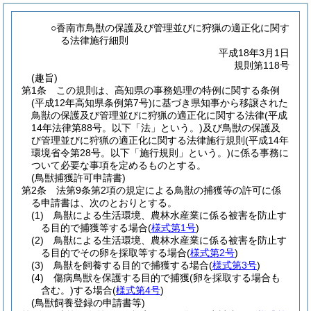
○香南市鳥獣の保護及び管理並びに狩猟の適正化に関す
る法律施行細則
平成18年3月1日
規則第118号
(趣旨)
第1条
この規則は、高知県の事務処理の特例に関する条例
(平成12年高知県条例第7号)
に基づき県知事から移譲された
鳥獣の保護及び管理並びに狩猟の適正化に関する法律
(平成
14年法律第88号。以下「法」という。)
及び鳥獣の保護及
び管理並びに狩猟の適正化に関する法律施行規則
(平成14年
環境省令第28号。以下「施行規則」という。)
に係る事務に
ついて必要な事項を定めるものとする。
(鳥獣捕獲許可申請書)
第2条
法第9条第2項の規定による鳥獣の捕獲等の許可に係
る申請書は、次のとおりとする。
(1)
鳥獣による生活環境、農林水産業に係る被害を防止す
る目的で捕獲等する場合
(
様式第1号
)
(2)
鳥獣による生活環境、農林水産業に係る被害を防止す
る目的でその卵を採取等する場合
(
様式第2号
)
(3)
鳥獣を飼養する目的で捕獲する場合
(
様式第3号
)
(4)
傷病鳥獣を保護する目的で捕獲
(卵を採取する場合も
含む。)
する場合
(
様式第4号
)
(鳥獣飼養登録の申請書等)