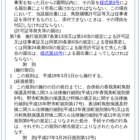
事実を知った日から2週間以内に、その旨を
様式第9号
によ
る届出書により市長に届け出なければならない。
この場合
において、当該届出書には、鳥獣捕獲許可証等又は従事者
証を添付するものとし、添付できないときは、その理由を
付記しなければならない。
(許可証等喪失等の届出)
第7条
施行規則第7条第13項又は第14項の規定による許可証
又は従事者証又は同第20条第6項の規定による登録票若し
くは同第24条第6項の規定による販売許可証を亡失した場
合の届出は、
様式第10号
による届出書によってしなければ
ならない。
附
則
(施行期日)
1
この規則は、平成18年3月1日から施行する。
(経過措置)
2
この規則の施行の日の前日までに、合併前の香我美町鳥獣
保護及狩猟ニ関スル法律施行細則
(平成12年香我美町規則第
8号)
、野市町鳥獣の保護及び狩猟の適正化に関する法律施
行細則
(平成15年野市町規則第17号)
、夜須町鳥獣保護及狩
猟ニ関スル法律施行細則
(平成12年夜須町規則第5号)
又は吉
川村鳥獣保護及狩猟ニ関スル法律施行細則
(平成12年吉川村
規則第6号)
の規定によりなされた処分、手続その他の行為
は、それぞれこの規則の相当規定によりなされたものとみ
なす。
附
則
(平成27年3月26日
規則第12号)