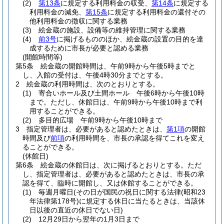
(2)
第13条
に規定する利用料金の収受、
第14条
に規定する
利用料金の減免、
第15条
に規定する利用料金の還付その
他利用料金の徴収に関する業務
(3)
絵金蔵の施設、設備等の維持管理に関する業務
(4)
前3号
に掲げるもののほか、絵金蔵の設置の目的を達
成するために市長が必要と認める業務
(開館時間等)
第5条
絵金蔵の開館時間は、午前9時から午後5時までと
し、入館の受付は、午後4時30分までとする。
2
絵金蔵の利用時間は、次のとおりとする。
(1)
寄合いホール及び土間ホール 午後6時から午後10時
まで。
ただし、休館日は、午前9時から午後10時まで利
用することができる。
(2)
多目的広場 午前9時から午後10時まで
3
指定管理者は、必要があると認めたときは、
第1項
の開館
時間及び
前項
の利用時間を、市長の承認を得てこれを変え
ることができる。
(休館日)
第6条
絵金蔵の休館日は、次に掲げるとおりとする。
ただ
し、指定管理者は、必要があると認めたときは、市長の承
認を得て、臨時に開館し、又は休館することができる。
(1)
毎週月曜日
(その日が国民の祝日に関する法律
(昭和23
年法律第178号)
に規定する休日に当たるときは、当該休
日以後の直近の休日でない日)
(2)
12月29日から翌年の1月3日まで