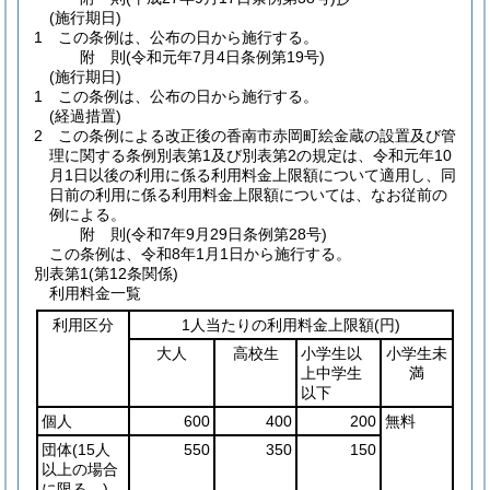
(施行期日)
1
この条例は、公布の日から施行する。
附
則
(令和元年7月4日
条例第19号)
(施行期日)
1
この条例は、公布の日から施行する。
(経過措置)
2
この条例による改正後の香南市赤岡町絵金蔵の設置及び管
理に関する条例別表第1及び別表第2の規定は、令和元年10
月1日以後の利用に係る利用料金上限額について適用し、同
日前の利用に係る利用料金上限額については、なお従前の
例による。
附
則
(令和7年9月29日
条例第28号)
この条例は、令和8年1月1日から施行する。
別表第1
(第12条関係)
利用料金一覧
利用区分
1人当たりの利用料金上限額
(円)
大人
高校生
小学生以
小学生未
上中学生
満
以下
個人
600
400
200
無料
団体
(15人
550
350
150
以上の場合
に限る。)