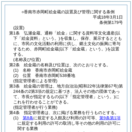
○香南市赤岡町絵金蔵の設置及び管理に関する条例
平成18年3月1日
条例第179号
(設置)
第1条
弘瀬金蔵、通称「絵金」に関する資料等文化遺産
(以
下「絵金資料」という。)
を収集し、保存、展示するととも
に、市民の文化活動の利用に供し、郷土文化の振興に寄与
するため、赤岡町絵金蔵
(以下「絵金蔵」という。)
を設置
する。
(名称及び位置)
第2条
絵金蔵の名称及び位置は、次のとおりとする。
(1)
名称 香南市赤岡町絵金蔵
(2)
位置 香南市赤岡町538番地
(指定管理者による管理)
第3条
絵金蔵の管理は、地方自治法
(昭和22年法律第67号)
第
244条の2第3項の規定に基づき、法人その他の団体であっ
て、市長が指定するもの
(以下「指定管理者」という。)
に
これを行わせることができる。
(指定管理者が行う業務)
第4条
指定管理者は、次に掲げる業務を行うものとする。
(1)
第8条
に規定する入館及び利用の許可等、
第9条第1項
に規定する利用の許可の取消し等その他の利用の許可に
関する業務