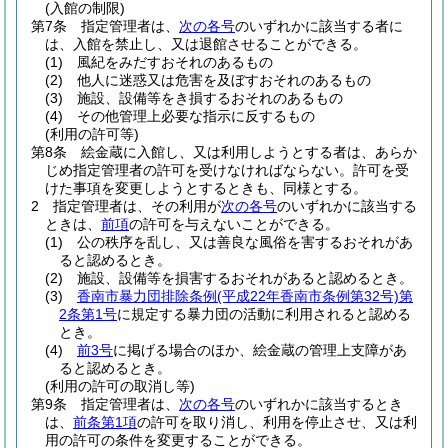
(入館の制限)
第7条
指定管理者は、
次の各号
のいずれかに該当する者に
は、入館を禁止し、又は退館させることができる。
(1)
風紀をみだすおそれのあるもの
(2)
他人に迷惑又は危害を及ぼすおそれのあるもの
(3)
施設、設備等をき損するおそれのあるもの
(4)
その他管理上必要な指示に反するもの
(利用の許可等)
第8条
絵金蔵に入館し、又は利用しようとする者は、あらか
じめ指定管理者の許可を受けなければならない。
許可を受
けた事項を変更しようとするときも、同様とする。
2
指定管理者は、その利用が
次の各号
のいずれかに該当する
ときは、
前項
の許可を与えないことができる。
(1)
公の秩序を乱し、又は善良な風俗を害するおそれがあ
ると認めるとき。
(2)
施設、設備等を損害するおそれがあると認めるとき。
(3)
香南市暴力団排除条例
(平成22年香南市条例第32号)
第
2条第1号
に規定する暴力団の活動に利用されると認める
とき。
(4)
前3号
に掲げる場合のほか、絵金蔵の管理上支障があ
ると認めるとき。
(利用の許可の取消し等)
第9条
指定管理者は、
次の各号
のいずれかに該当するとき
は、
前条第1項
の許可を取り消し、利用を停止させ、又は利
用の許可の条件を変更することができる。