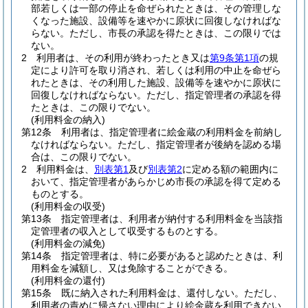
部若しくは一部の停止を命ぜられたときは、その管理しな
くなった施設、設備等を速やかに原状に回復しなければな
らない。
ただし、市長の承認を得たときは、この限りでは
ない。
2
利用者は、その利用が終わったとき又は
第9条第1項
の規
定により許可を取り消され、若しくは利用の中止を命ぜら
れたときは、その利用した施設、設備等を速やかに原状に
回復しなければならない。
ただし、指定管理者の承認を得
たときは、この限りでない。
(利用料金の納入)
第12条
利用者は、指定管理者に絵金蔵の利用料金を前納し
なければならない。
ただし、指定管理者が後納を認める場
合は、この限りでない。
2
利用料金は、
別表第1
及び
別表第2
に定める額の範囲内に
おいて、指定管理者があらかじめ市長の承認を得て定める
ものとする。
(利用料金の収受)
第13条
指定管理者は、利用者が納付する利用料金を当該指
定管理者の収入として収受するものとする。
(利用料金の減免)
第14条
指定管理者は、特に必要があると認めたときは、利
用料金を減額し、又は免除することができる。
(利用料金の還付)
第15条
既に納入された利用料金は、還付しない。
ただし、
利用者の責めに帰さない理由により絵金蔵を利用できない