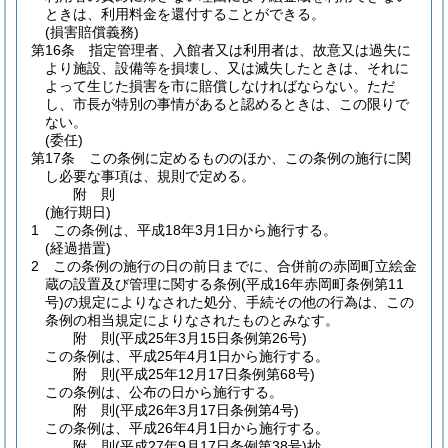
ときは、利用料金を還付することができる。
(損害賠償義務)
第16条
指定管理者、入館者又は利用者は、故意又は過失に
より施設、設備等を損壊し、又は滅失したときは、それに
よって生じた損害を市に賠償しなければならない。
ただ
し、市長が特別の事情があると認めるときは、この限りで
ない。
(委任)
第17条
この条例に定めるもののほか、この条例の施行に関
し必要な事項は、規則で定める。
附
則
(施行期日)
1
この条例は、平成18年3月1日から施行する。
(経過措置)
2
この条例の施行の日の前日までに、合併前の赤岡町立絵金
蔵の設置及び管理に関する条例
(平成16年赤岡町条例第11
号)
の規定によりなされた処分、手続その他の行為は、この
条例の相当規定によりなされたものとみなす。
附
則
(平成25年3月15日
条例第26号)
この条例は、平成25年4月1日から施行する。
附
則
(平成25年12月17日
条例第68号)
この条例は、公布の日から施行する。
附
則
(平成26年3月17日
条例第4号)
この条例は、平成26年4月1日から施行する。
附
則
(平成27年9月17日
条例第38号)
抄