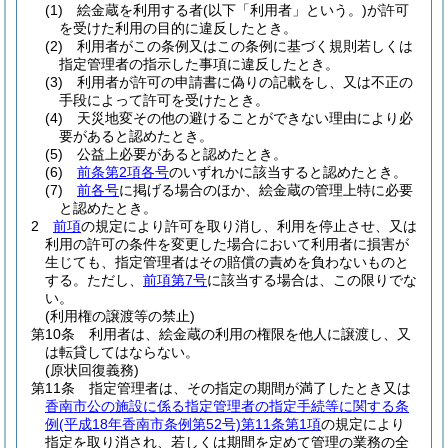
(1)
絵金蔵を利用する者
(以下「利用者」という。)
が許可
を受けた利用の目的に違反したとき。
(2)
利用者がこの条例又はこの条例に基づく規則若しくは
指定管理者の指示した事項に違反したとき。
(3)
利用者が許可の申請書に偽りの記載をし、又は不正の
手段によって許可を受けたとき。
(4)
天災地変その他の避けることができない理由により必
要があると認めたとき。
(5)
公益上必要があると認めたとき。
(6)
前条第2項各号
のいずれかに該当すると認めたとき。
(7)
前各号
に掲げる場合のほか、絵金蔵の管理上特に必要
と認めたとき。
2
前項
の規定により許可を取り消し、利用を停止させ、又は
利用の許可の条件を変更した場合において利用者に損害が
生じても、指定管理者はその賠償の責めを負わないものと
する。
ただし、
前項第7号
に該当する場合は、この限りでな
い。
(利用権の譲渡等の禁止)
第10条
利用者は、絵金蔵の利用の権限を他人に譲渡し、又
は転貸してはならない。
(原状回復義務)
第11条
指定管理者は、その指定の期間が満了したとき又は
香南市公の施設に係る指定管理者の指定手続等に関する条
例
(平成18年香南市条例第52号)
第11条第1項
の規定により
指定を取り消され、若しくは期間を定めて管理の業務の全