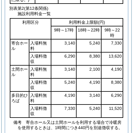
別表第2
(第12条関係)
施設利用料金一覧
利用区分
利用料金上限額
(円)
9時～17時
18時～22時
9時～22
時
寄合ホー
入場料無
3,140
5,240
7,330
ル
料
入場料徴
6,290
8,380
13,620
収
土間ホー
入場料無
3,140
2,100
4,190
ル
料
入場料徴
5,240
4,190
8,380
収
多目的ひ
入場料無
4,190
3,140
6,290
ろば
料
入場料徴
7,330
5,240
11,520
収
備考 寄合ホール又は土間ホールを利用する場合で冷暖房
を使用するときは、1時間につき440円を別途徴収する。