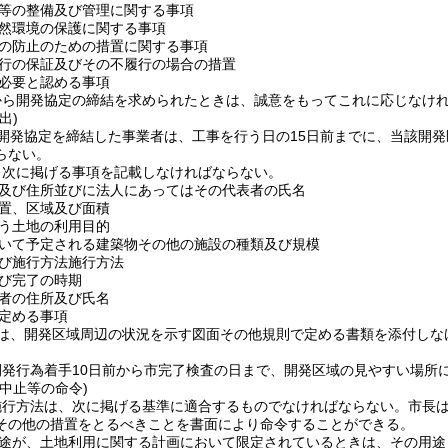
等の整備及び管理に関する事項
然環境の保護に関する事項
の防止のための措置に関する事項
行の保証及びその不履行の場合の措置
必要と認める事項
から開発協定の締結を求められたときは、誠意をもってこれに応じなけ
出)
開発協定を締結した事業者は、工事を行う日の15日前までに、当該開
らない。
、次に掲げる事項を記載しなければならない。
及び住所並びに法人にあってはその代表者の氏名
置、区域及び面積
う土地の利用目的
いて予定される建築物その他の施設の種類及び規模
び施行方法施行方法
び完了の時期
者の住所及び氏名
定める事項
は、開発区域周辺の状況を示す図面その他規則で定める書類を添付しな
開発行為着手10日前から市完了検査の日まで、開発区域の見やすい場所
中止等の命令)
施行方法は、次に掲げる基準に適合するものでなければならない。
市長
その他の措置をとるべきことを書面により命令することができる。
途が、土地利用に関する計画において限定されているときは、その用途