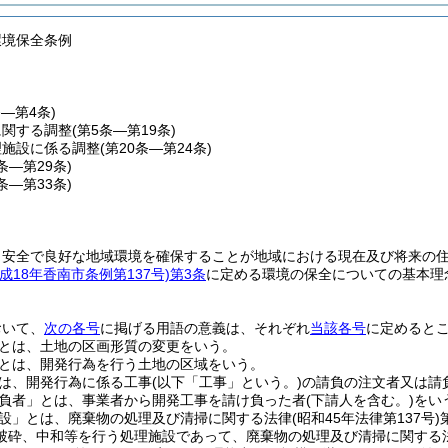
環境保全条例
条―第4条)
に関する調整
(第5条―第19条)
理施設に係る調整
(第20条―第24条)
5条―第29条)
0条―第33条)
、安全で良好な地域環境を確保することが地域における現在及び将来の
平成18年香南市条例第137号)
第3条
に定める環境の保全についての基本理
おいて、
次の各号
に掲げる用語の意義は、それぞれ
当該各号
に定めると
とは、土地の区画形質の変更をいう。
とは、開発行為を行う土地の区域をいう。
は、開発行為に係る工事
(以下「工事」という。)
の請負の注文者又は請
負者」とは、事業者から開発工事を請け負った者
(下請人を含む。)
をい
設」とは、廃棄物の処理及び清掃に関する法律
(昭和45年法律第137号)
破砕、中和等を行う処理施設であって、廃棄物の処理及び清掃に関する