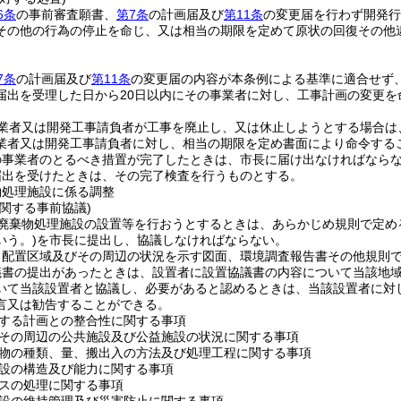
6条
の事前審査願書、
第7条
の計画届及び
第11条
の変更届を行わず開発行
その他の行為の停止を命じ、又は相当の期限を定めて原状の回復その他
7条
の計画届及び
第11条
の変更届の内容が本条例による基準に適合せず
届出を受理した日から20日以内にその事業者に対し、工事計画の変更を
業者又は開発工事請負者が工事を廃止し、又は休止しようとする場合は
業者又は開発工事請負者に対し、相当の期限を定め書面により命令する
の事業者のとるべき措置が完了したときは、市長に届け出なければなら
届出を受けたときは、その完了検査を行うものとする。
物処理施設に係る調整
関する事前協議)
廃棄物処理施設の設置等を行おうとするときは、あらかじめ規則で定め
いう。)
を市長に提出し、協議しなければならない。
、配置区域及びその周辺の状況を示す図面、環境調査報告書その他規則
議書の提出があったときは、設置者に設置協議書の内容について当該地
いて当該設置者と協議し、必要があると認めるときは、当該設置者に対
言又は勧告することができる。
する計画との整合性に関する事項
その周辺の公共施設及び公益施設の状況に関する事項
物の種類、量、搬出入の方法及び処理工程に関する事項
設の構造及び能力に関する事項
スの処理に関する事項