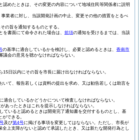
と認めたときは、その変更の内容について地域住民等関係者に説明
、事業者に対し、当該開発計画の中止、変更その他の措置をとるべ
にその旨を通知するものとする。
とを書面にて命令された場合は、
前項
の通知を受けるまでは、当該
号
の基準に適合しているかを検討し、必要と認めるときは、
香南市
審議会の意見を聴かなければならない。
ら15日以内にその旨を市長に届け出なければならない。
おいて、報告若しくは資料の提出を求め、又は勧告若しくは助言を
に適合しているかどうかについて検査しなければならない。
求があったときはこれを提示しなければならない。
していると認めるときは開発完了通知書を交付するものとし、基
とができる。
号
及び
第4号
に掲げる事項を変更してはならない。
ただし、市長が
保全上支障がないと認めて承認したとき、又は新たな開発行為とし