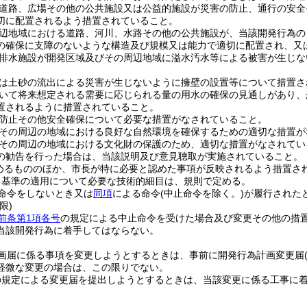
道路、広場その他の公共施設又は公益的施設が災害の防止、通行の安全
切に配置されるよう措置されていること。
辺地域における道路、河川、水路その他の公共施設が、当該開発行為の
の確保に支障のないような構造及び規模又は能力で適切に配置され、又
排水施設が開発区域及びその周辺地域に溢水汚水等による被害が生じな
は土砂の流出による災害が生じないように擁壁の設置等について措置さ
いて将来想定される需要に応じられる量の用水の確保の見通しがあり、
置されるように措置されていること。
防止その他安全確保について必要な措置がなされていること。
その周辺の地域における良好な自然環境を確保するための適切な措置が
その周辺の地域における文化財の保護のため、適切な措置がなされてい
の勧告を行った場合は、当該説明及び意見聴取が実施されていること。
めるもののほか、市長が特に必要と認めた事項が反映されるよう措置さ
る基準の適用について必要な技術的細目は、規則で定める。
命令をしないとき又は
同項
による命令
(中止命令を除く。)
が履行された
限)
前条第1項各号
の規定による中止命令を受けた場合及び変更その他の措
当該開発行為に着手してはならない。
画届に係る事項を変更しようとするときは、事前に開発行為計画変更届
軽微な変更の場合は、この限りでない。
の規定による変更届を提出しようとするときは、当該変更に係る工事に