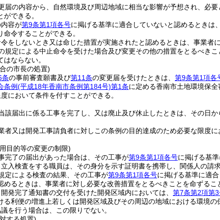
更届の内容から、自然環境及び周辺地域に相当な影響が予想され、必要
とができる。
の内容が
第9条第1項各号
に掲げる基準に適合していないと認めるときは
り命令することができる。
命令をしないとき又は命じた措置が実施されたと認めるときは、事業者
の規定による中止命令を受けた場合及び変更その他の措置をとるべきこ
てはならない。
合の市長の処置)
6条
の事前審査願書及び
第11条
の変更届を受けたときは、
第9条第1項各
会条例
(平成18年香南市条例第184号)
第1条
に定める香南市土地環境保全
限度において条件を付すことができる。
当該届出に係る工事を完了し、又は廃止及び休止したときは、その日か
業者又は開発工事請負者に対しこの条例の目的達成のため必要な限度に
。
用目的等の変更の制限)
事完了の届出があった場合は、その工事が
第9条第1項各号
に掲げる基準
る立入検査をする職員は、その身分を示す証明書を携帯し、関係人の請
規定による検査の結果、その工事が
第9条第1項各号
に掲げる基準に適合
認めるときは、事業者に対し必要な改善措置をとるべきことを命ずるこ
り開発完了通知書の交付を受けた開発区域内においては、
第7条第2項第3
ける利便の増進上若しくは開発区域及びその周辺の地域における環境の
協議を行う場合は、この限りでない。
対する処置)