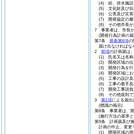
(4)
給、排水施設
(5)
文化財及び自
(6)
公害及び災害
(7)
開発協定の履
(8)
その他市長が
7
事業者は、市長
(開発行為計画の届
第7条
前条第6項
の
届け出なければな
2
前項
の計画届は
(1)
氏名又は名称
(2)
開発区域の位
(3)
開発行為を行
(4)
開発区域にお
(5)
工事の設計及
(6)
工事の着手及
(7)
開発工事請負
(8)
その他規則で
3
第1項
による届出
(標識の掲示)
第8条
事業者は、
(施行方法の基準と
第9条
計画届及び
計画の中止、変更
(1)
開発区域の用