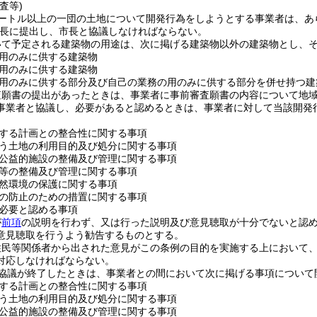
査等)
方メートル以上の一団の土地について開発行為をしようとする事業者は、
長に提出し、市長と協議しなければならない。
て予定される建築物の用途は、次に掲げる建築物以外の建築物とし、そ
用のみに供する建築物
用のみに供する建築物
用のみに供する部分及び自己の業務の用のみに供する部分を併せ持つ建
査願書の提出があったときは、事業者に事前審査願書の内容について地
事業者と協議し、必要があると認めるときは、事業者に対して当該開発
。
する計画との整合性に関する事項
う土地の利用目的及び処分に関する事項
公益的施設の整備及び管理に関する事項
等の整備及び管理に関する事項
然環境の保護に関する事項
の防止のための措置に関する事項
必要と認める事項
が
前項
の説明を行わず、又は行った説明及び意見聴取が十分でないと認
意見聴取を行うよう勧告するものとする。
住民等関係者から出された意見がこの条例の目的を実施する上において
対応しなければならない。
協議が終了したときは、事業者との間において次に掲げる事項について
する計画との整合性に関する事項
う土地の利用目的及び処分に関する事項
公益的施設の整備及び管理に関する事項