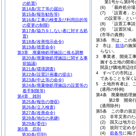
第1号から第8
の処置)
(6)
「最終処分場
第14条
(完了等の届出)
(7)
「設置者」と
第15条
(報告勧告等)
の設置等」とい
第16条
(工事の検査及び利用目的等
(8)
「設置工事請
の変更の制限)
(9)
「設置区域」
第17条
(協力をしない者に対する処
(市等の責務)
置)
第3条
市は、この
第18条
(改善指示命令)
2
市は、
前項
の施
第19条
(措置命令)
らない。
第3章
廃棄物処理施設に係る調整
3
事業者、開発工
第20条
(廃棄物処理施設に関する事
施する土地の開発
前協議)
関及び隣地周辺住
第21条
(環境調査)
4
すべての市民は
第22条
(設置計画書の提出)
であることを深く
第23条
(中止等の命令)
5
土地所有者は、
第24条
(廃棄物処理施設の設置等の
(適用の特例)
着手制限等)
第4条
廃棄物処理
第4章
雑則
第2章
開発
第25条
(報告の徴収)
(適用除外)
第26条
(立入検査)
第5条
この章の規
第27条
(改善命令)
(1)
非常災害のた
第28条
(地位の承継)
(2)
国又は地方公
第29条
(委任)
(3)
規則で定める
第5章
罰則
(4)
前各号
に掲げ
第30条
(罰則)