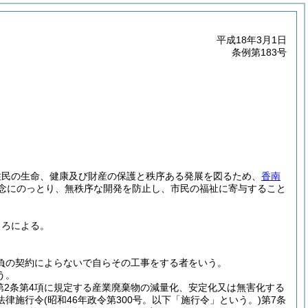
平成18年3月1日
条例第183号
住民の生命、健康及び財産の保護と秩序ある発展を図るため、
香南
念にのっとり、無秩序な開発を防止し、市民の福祉に寄与すること
ころによる。
負の契約によらないで自らその工事をする者をいう。
う。
第2条第4項に規定する産業廃棄物の減量化、安定化又は無害化する
法律施行令
(昭和46年政令第300号。以下「施行令」という。)
第7条