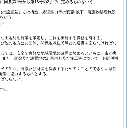
に同条第1号から第13号の2までに定めるものをいう。
)
の設置若しくは構造、処理能力等の変更
(以下「廃棄物処理施設
をいう。
う。
的な土地利用施策を策定し、これを実施する責務を有する。
及び他の地方公共団体、関係地域住民等との連携を図らなければな
たっては、安全で良好な地域環境の確保に努めるとともに、市が実
。
また、開発及び設置地の計画内容及び施工等について、各関係機
住民の生命、健康及び財産を保護するため欠くことのできない条件
施策に協力するものとする。
ればならない。
する。