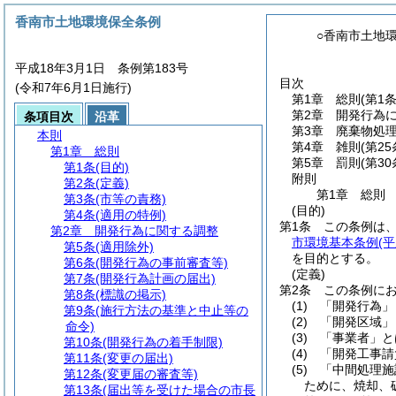
香南市土地環境保全条例
○香南市土地
平成18年3月1日 条例第183号
目次
(令和7年6月1日施行)
第1章
総則
(第1
第2章
開発行為
条項目次
沿革
第3章
廃棄物処
本則
第4章
雑則
(第2
第1章
総則
第5章
罰則
(第3
第1条
(目的)
附則
第2条
(定義)
第1章
総則
第3条
(市等の責務)
(目的)
第4条
(適用の特例)
第1条
この条例は
第2章
開発行為に関する調整
市環境基本条例
(
第5条
(適用除外)
を目的とする。
第6条
(開発行為の事前審査等)
(定義)
第7条
(開発行為計画の届出)
第2条
この条例に
第8条
(標識の掲示)
(1)
「開発行為」
第9条
(施行方法の基準と中止等の
(2)
「開発区域」
命令)
(3)
「事業者」と
第10条
(開発行為の着手制限)
(4)
「開発工事請
第11条
(変更の届出)
(5)
「中間処理施
第12条
(変更届の審査等)
ために、焼却、
第13条
(届出等を受けた場合の市長