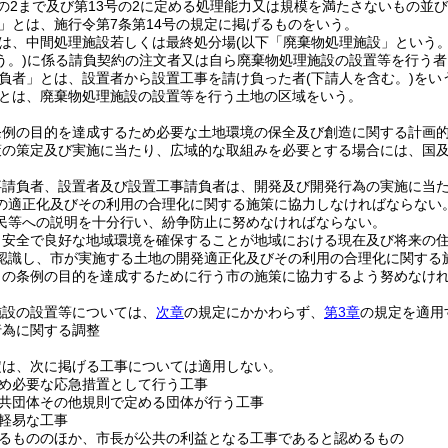
号の2まで及び第13号の2に定める処理能力又は規模を満たさないもの並び
」とは、施行令第7条第14号の規定に掲げるものをいう。
は、中間処理施設若しくは最終処分場
(以下「廃棄物処理施設」という。
う。)
に係る請負契約の注文者又は自ら廃棄物処理施設の設置等を行う者
負者」とは、設置者から設置工事を請け負った者
(下請人を含む。)
をい
とは、廃棄物処理施設の設置等を行う土地の区域をいう。
条例の目的を達成するため必要な土地環境の保全及び創造に関する計画
策の策定及び実施に当たり、広域的な取組みを必要とする場合には、国
事請負者、設置者及び設置工事請負者は、開発及び開発行為の実施に当
の適正化及びその利用の合理化に関する施策に協力しなければならない
民等への説明を十分行い、紛争防止に努めなければならない。
、安全で良好な地域環境を確保することが地域における現在及び将来の
認識し、市が実施する土地の開発適正化及びその利用の合理化に関する
この条例の目的を達成するために行う市の施策に協力するよう努めなけ
施設の設置等については、
次章
の規定にかかわらず、
第3章
の規定を適用
行為に関する調整
定は、次に掲げる工事については適用しない。
め必要な応急措置として行う工事
共団体その他規則で定める団体が行う工事
軽易な工事
るもののほか、市長が公共の利益となる工事であると認めるもの