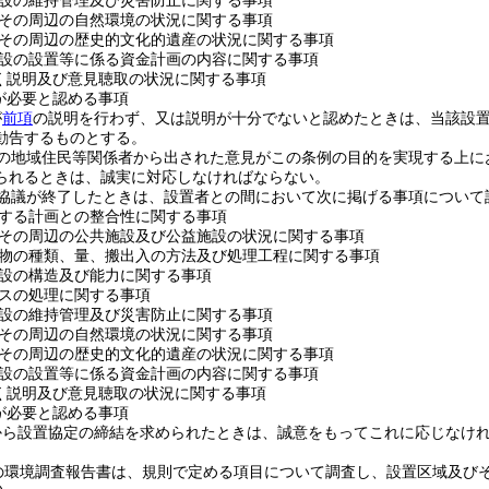
設の維持管理及び災害防止に関する事項
その周辺の自然環境の状況に関する事項
その周辺の歴史的文化的遺産の状況に関する事項
設の設置等に係る資金計画の内容に関する事項
く説明及び意見聴取の状況に関する事項
が必要と認める事項
が
前項
の説明を行わず、又は説明が十分でないと認めたときは、当該設
勧告するものとする。
の地域住民等関係者から出された意見がこの条例の目的を実現する上に
られるときは、誠実に対応しなければならない。
協議が終了したときは、設置者との間において次に掲げる事項について
する計画との整合性に関する事項
その周辺の公共施設及び公益施設の状況に関する事項
物の種類、量、搬出入の方法及び処理工程に関する事項
設の構造及び能力に関する事項
スの処理に関する事項
設の維持管理及び災害防止に関する事項
その周辺の自然環境の状況に関する事項
その周辺の歴史的文化的遺産の状況に関する事項
設の設置等に係る資金計画の内容に関する事項
く説明及び意見聴取の状況に関する事項
が必要と認める事項
から設置協定の締結を求められたときは、誠意をもってこれに応じなけ
の環境調査報告書は、規則で定める項目について調査し、設置区域及び