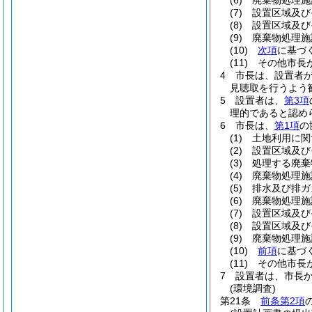
(6)
廃棄物処理施
(7)
設置区域及び
(8)
設置区域及び
(9)
廃棄物処理施
(10)
次項
に基づ
(11)
その他市長
4
市長は、設置者
見聴取を行うよう
5
設置者は、
第3項
理的であると認め
6
市長は、
第1項
の
(1)
土地利用に関
(2)
設置区域及び
(3)
処理する廃棄
(4)
廃棄物処理施
(5)
排水及び排ガ
(6)
廃棄物処理施
(7)
設置区域及び
(8)
設置区域及び
(9)
廃棄物処理施
(10)
前項
に基づ
(11)
その他市長
7
設置者は、市長
(環境調査)
第21条
前条第2項