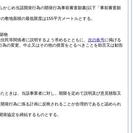
あらかじめ当該開発行為の開発行為事前審査願書
(以下「事前審査願
の敷地面積の最低限度は155平方メートルとする。
築物
域住民等関係者に説明するよう求めるとともに、
次の各号
に掲げる
行為の変更、中止又はその他の措置をとるべきことを助言又は勧告
めたときは、当該事業者に対し、期限を定めて説明及び意見聴取又
、開発行為に係る計画に反映されることが合理的であると認められ
開発協定を締結するものとする。