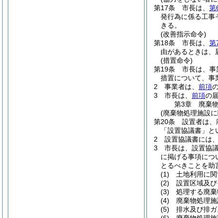
第17条
市長は、
第
発行為に係る工事
きる。
(改善指示命令)
第18条
市長は、
第
由があるときは、
(措置命令)
第19条
市長は、事
措置について、事
2
事業者は、
前項
3
市長は、
前項
の
第3章
廃棄
(廃棄物処理施設に
第20条
設置者は、
「設置協議書」と
2
設置協議書には
3
市長は、設置協
に掲げる事項につ
とるべきことを助
(1)
土地利用に関
(2)
設置区域及び
(3)
処理する廃棄
(4)
廃棄物処理施
(5)
排水及び排ガ