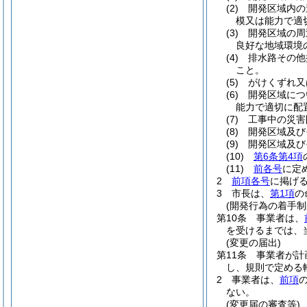
(2)
開発区域内の
模又は能力で適
(3)
開発区域の周
良好な地域環境
(4)
排水路その他
こと。
(5)
がけくずれ又
(6)
開発区域につ
能力で適切に配
(7)
工事中の災害
(8)
開発区域及び
(9)
開発区域及び
(10)
第6条第4項
(11)
前各号
に定
2
前項各号
に掲げ
3
市長は、
第1項
の
(開発行為の着手制
第10条
事業者は、
を受けるまでは、
(変更の届出)
第11条
事業者が計
し、規則で定める
2
事業者は、
前項
ない。
(変更届の審査等)