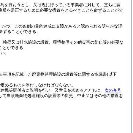
為を行おうとし、又は現に行っている事業者に対して、直ちに開
違反を是正するために必要な措置をとるべきことを命ずることがで
、かつ、この条例の目的達成に支障があると認められる明らかな理
命ずることができる。
、擁壁又は排水施設の設置、環境整備その他災害の防止等の必要な
ことができる。
ない。
る事項を記載した廃棄物処理施設の設置等に関する協議書
(以下
で定めるものを添付しなければならない。
域住民等関係者に説明を行い、又意見を求めるとともに、
次の各号
して当該廃棄物処理施設の設置等の変更、中止又はその他の措置を