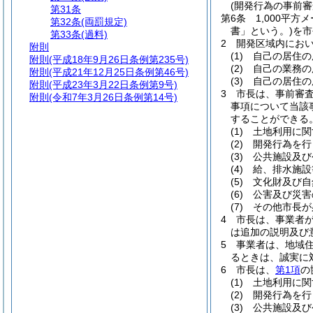
(開発行為の事前審
第31条
第6条
1,000平
第32条
(両罰規定)
書」という。)
を市
第33条
(過料)
2
開発区域内におい
附則
(1)
自己の居住の
附則
(平成18年9月26日条例第235号)
(2)
自己の業務の
附則
(平成21年12月25日条例第46号)
(3)
自己の居住の
附則
(平成23年3月22日条例第9号)
3
市長は、事前審
附則
(令和7年3月26日条例第14号)
事項について当該
することができる
(1)
土地利用に関
(2)
開発行為を行
(3)
公共施設及び
(4)
給、排水施設
(5)
文化財及び自
(6)
公害及び災害
(7)
その他市長が
4
市長は、事業者
は追加の説明及び
5
事業者は、地域
るときは、誠実に
6
市長は、
第1項
の
(1)
土地利用に関
(2)
開発行為を行
(3)
公共施設及び