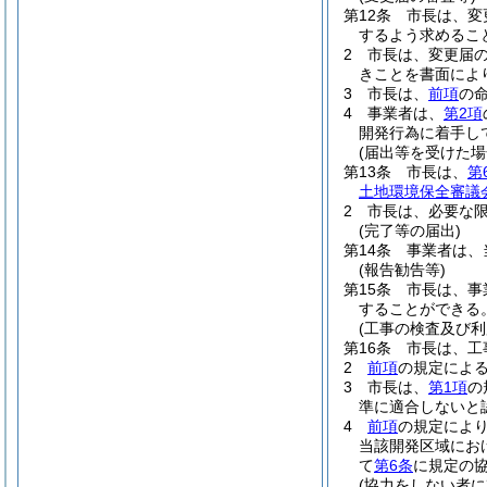
第12条
市長は、変
するよう求めるこ
2
市長は、変更届
きことを書面によ
3
市長は、
前項
の
4
事業者は、
第2項
開発行為に着手し
(届出等を受けた場
第13条
市長は、
第
土地環境保全審議
2
市長は、必要な
(完了等の届出)
第14条
事業者は、
(報告勧告等)
第15条
市長は、事
することができる
(工事の検査及び利
第16条
市長は、工
2
前項
の規定によ
3
市長は、
第1項
の
準に適合しないと
4
前項
の規定によ
当該開発区域にお
て
第6条
に規定の
(協力をしない者に