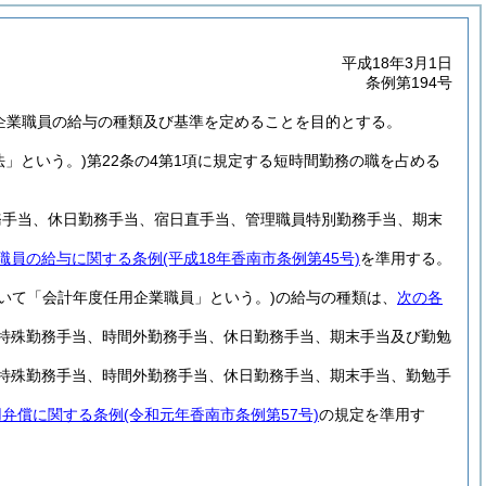
平成18年3月1日
条例第194号
、企業職員の給与の種類及び基準を定めることを目的とする。
法」という。)
第22条の4第1項に規定する短時間勤務の職を占める
務手当、休日勤務手当、宿日直手当、管理職員特別勤務手当、期末
職員の給与に関する条例
(平成18年香南市条例第45号)
を準用する。
いて「会計年度任用企業職員」という。)
の給与の種類は、
次の各
、特殊勤務手当、時間外勤務手当、休日勤務手当、期末手当及び勤勉
、特殊勤務手当、時間外勤務手当、休日勤務手当、期末手当、勤勉手
用弁償に関する条例
(令和元年香南市条例第57号)
の規定を準用す