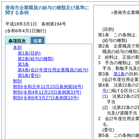
香南市企業職員の給与の種類及び基準に
関する条例
○香南市企業
平成18年3月1日 条例第194号
(目的)
(令和6年4月1日施行)
第1条
この条例は
(給与の種類)
条項目次
沿革
第2条
企業職員で
本則
職員の給与の種類
第1条
(目的)
2
給料は、正規の
第2条
(給与の種類)
3
手当の種類は、
第3条
手当、勤勉手当及
第4条
(会計年度任用企業職員の給与)
第3条
第1条
の目的
第5条
(委任)
(会計年度任用企業
附則
第4条
法第22条の
附則
(令和元年12月23日条例第58号)
号
に掲げる区分に
附則
(令和4年12月23日条例第33号)
(1)
法第22条の
附則
(令和6年3月27日条例第10号)
手当
(2)
法第22条の
当及び退職手当
2
会計年度任用企
る。
(委任)
第5条
この条例の