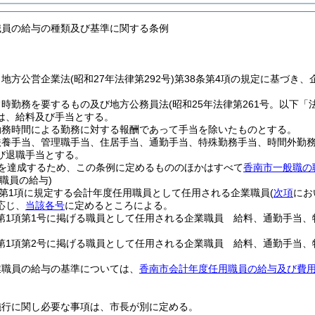
職員の給与の種類及び基準に関する条例
、地方公営企業法
(昭和27年法律第292号)
第38条第4項の規定に基づき
常時勤務を要するもの及び地方公務員法
(昭和25年法律第261号。以下「
は、給料及び手当とする。
勤務時間による勤務に対する報酬であって手当を除いたものとする。
扶養手当、管理職手当、住居手当、通勤手当、特殊勤務手当、時間外勤
び退職手当とする。
を達成するため、この条例に定めるもののほかはすべて
香南市一般職の
職員の給与)
2第1項に規定する会計年度任用職員として任用される企業職員
(
次項
にお
応じ、
当該各号
に定めるところによる。
2第1項第1号に掲げる職員として任用される企業職員 給料、通勤手当
2第1項第2号に掲げる職員として任用される企業職員 給料、通勤手当
業職員の給与の基準については、
香南市会計年度任用職員の給与及び費
施行に関し必要な事項は、市長が別に定める。