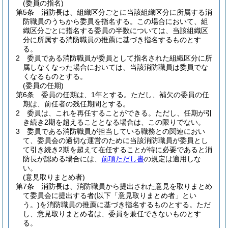
(委員の指名)
第5条
消防長は、組織区分ごとに当該組織区分に所属する消
防職員のうちから委員を指名する。
この場合において、組
織区分ごとに指名する委員の半数については、当該組織区
分に所属する消防職員の推薦に基づき指名するものとす
る。
2
委員である消防職員が委員として指名された組織区分に所
属しなくなった場合においては、当該消防職員は委員でな
くなるものとする。
(委員の任期)
第6条
委員の任期は、1年とする。
ただし、補欠の委員の任
期は、前任者の残任期間とする。
2
委員は、これを再任することができる。
ただし、任期が引
き続き2期を超えることとなる場合は、この限りでない。
3
委員である消防職員が担当している職務との関連におい
て、委員会の適切な運営のために当該消防職員が委員とし
て引き続き2期を超えて在任することが特に必要であると消
防長が認める場合には、
前項ただし書
の規定は適用しな
い。
(意見取りまとめ者)
第7条
消防長は、消防職員から提出された意見を取りまとめ
て委員会に提出する者
(以下「意見取りまとめ者」とい
う。)
を消防職員の推薦に基づき指名するものとする。
ただ
し、意見取りまとめ者は、委員を兼任できないものとす
る。