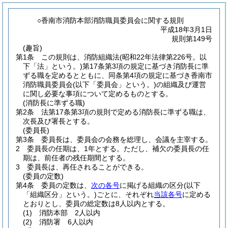
○香南市消防本部消防職員委員会に関する規則
平成18年3月1日
規則第149号
(趣旨)
第1条
この規則は、消防組織法
(昭和22年法律第226号。以
下「法」という。)
第17条第3項の規定に基づき消防長に準
ずる職を定めるとともに、同条第4項の規定に基づき香南市
消防職員委員会
(以下「委員会」という。)
の組織及び運営
に関し必要な事項について定めるものとする。
(消防長に準ずる職)
第2条
法第17条第3項の規則で定める消防長に準ずる職は、
次長及び署長とする。
(委員長)
第3条
委員長は、委員会の会務を総理し、会議を主宰する。
2
委員長の任期は、1年とする。
ただし、補欠の委員長の任
期は、前任者の残任期間とする。
3
委員長は、再任されることができる。
(委員の定数)
第4条
委員の定数は、
次の各号
に掲げる組織の区分
(以下
「組織区分」という。)
ごとに、それぞれ
当該各号
に定める
とおりとし、委員の総定数は8人以内とする。
(1)
消防本部 2人以内
(2)
消防署 6人以内