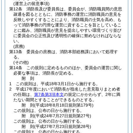
(運営上の留意事項)
第12条
消防長及び委員長は、委員会が、消防職員間の意思
疎通を図るとともに、消防事務の運営に消防職員の意見を
反映しやすくすることにより、消防職員の士気を高め、も
って消防事務の円滑な運営に資することを旨としているこ
とに鑑み、消防職員が意見を提出しやすい環境づくり並び
に委員会の公正性及び透明性の確保に努めなければならな
い。
(庶務)
第13条
委員会の庶務は、消防本部総務課において処理す
る。
(その他)
第14条
この規則に定めるもののほか、委員会の運営に関し
必要な事項は、消防長が定める。
附
則
1
この規則は、平成18年3月1日から施行する。
2
平成17年度において消防長が指名した意見取りまとめ者
の任期は、
第7条第3項本文
の規定にかかわらず、2年に満
たない期間とすることができるものとする。
附
則
(平成18年8月18日
規則第179号)
この規則は、公布の日から施行する。
附
則
(平成24年7月27日
規則第27号)
この規則は、公布の日から施行する。
附
則
(平成27年7月23日
規則第28号)
この規則は、公布の日から施行する。