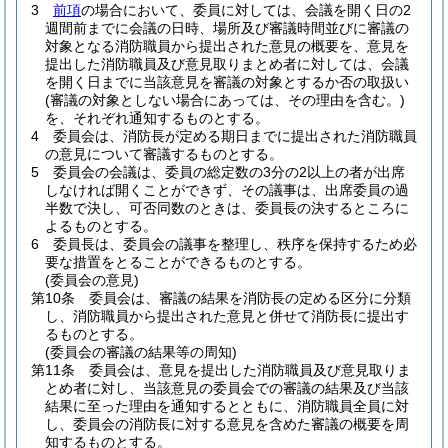
3
前項
の場合において、委員に対しては、会議を開く日の2
週間前までに会議の日時、場所及び審議時間並びに審議の
対象となる消防職員から提出された意見の概要を、意見を
提出した消防職員及び意見取りまとめ者に対しては、会議
を開く日までに当該意見を審議の対象とするか否の取扱い
(審議の対象としない場合にあっては、その理由を含む。)
を、それぞれ通知するものとする。
4
委員会は、消防長が定める期日までに提出された消防職員
の意見について審議するものとする。
5
委員会の会議は、委員の総定数の3分の2以上の者が出席
しなければ開くことができず、その議事は、出席委員の過
半数で決し、可否同数のときは、委員長の決するところに
よるものとする。
6
委員長は、委員会の議事を整理し、秩序を保持するため必
要な措置をとることができるものとする。
(委員会の意見)
第10条
委員会は、審議の結果を消防長の定める区分に分類
し、消防職員から提出された意見と併せて消防長に提出す
るものとする。
(委員会の審議の結果等の周知)
第11条
委員会は、意見を提出した消防職員及び意見取りま
とめ者に対し、当該意見の委員会での審議の結果及び当該
結果に至った理由を通知するとともに、消防職員全員に対
し、委員会の消防長に対する意見を含めた審議の概要を周
知するものとする。