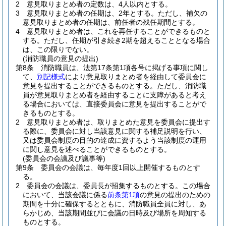
2
意見取りまとめ者の定数は、4人以内とする。
3
意見取りまとめ者の任期は、2年とする。
ただし、補欠の
意見取りまとめ者の任期は、前任者の残任期間とする。
4
意見取りまとめ者は、これを再任することができるものと
する。
ただし、任期が引き続き2期を超えることとなる場合
は、この限りでない。
(消防職員の意見の提出)
第8条
消防職員は、法第17条第1項各号に掲げる事項に関し
て、
別記様式
により意見取りまとめ者を経由して委員会に
意見を提出することができるものとする。
ただし、消防職
員が意見取りまとめ者を経由することに支障があると考え
る場合においては、直接委員会に意見を提出することがで
きるものとする。
2
意見取りまとめ者は、取りまとめた意見を委員会に提出す
る際に、委員会に対し当該意見に関する補足説明を行い、
又は委員会制度の目的の達成に資するよう当該制度の運用
に関し意見を述べることができるものとする。
(委員会の会議及び議事等)
第9条
委員会の会議は、毎年度1回以上開催するものとす
る。
2
委員会の会議は、委員長が招集するものとする。
この場合
において、当該会議に係る
前条第1項
の意見の提出のための
期間を十分に確保するとともに、消防職員全員に対し、あ
らかじめ、当該期間並びに会議の日時及び場所を周知する
ものとする。