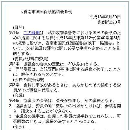
○香南市国民保護協議会条例
平成18年6月30日
条例第220号
(目的)
第1条
この条例
は、武力攻撃事態等における国民の保護のた
めの措置に関する法律
(平成16年法律第112号)
第40条第8項
の規定に基づき、香南市国民保護協議会
(以下「協議会」と
いう。)
の組織及び運営に関し必要な事項を定めることを目
的とする。
(委員及び専門委員)
第2条
協議会の委員の定数は、30人以内とする。
2
専門委員は、当該専門の事項に関する調査が終了したとき
は、解任されるものとする。
(会長の職務代理)
第3条
会長に事故があるときは、あらかじめその指名する委
員がその職務を代理する。
(会議)
第4条
協議会の会議は、会長が招集し、その議長となる。
2
協議会は、委員の過半数以上の出席がなければ、会議を開
き、議決をすることができない。
3
協議会の議事は、出席した委員の過半数でこれを決し、可
否同数のときは、議長の決するところによる。
(部会)