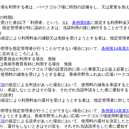
フ場を利用する者は、パークゴルフ場に特別の設備をし、又は変更を加
の時期)
を受けた者
(以下「利用者」という。)
は、
条例第9条
に規定する利用料金
、指定管理者が特に認めたときは、当該利用の後に納付することができ
)
の規定により利用料金の減額又は免除を受けようとする者は、指定管理
の管理を指定管理者が行うことができない場合において、
条例第14条第3
に定めるところによる。
育委員会が利用する場合 免除
は香南市教育長杯に利用する場合 免除
もののほか、パークゴルフ場の設置目的に添った事業又は公益上必要と
り使用料の減免を受けようとする者は、香南市野市ふれあい広場パーク
前項
の規定による申請があった場合において、使用料の減免を承認する
り、承認しないときはその旨を、それぞれ当該申請をした者に通知する
の請求)
の規定により利用料金の還付を受けようとする者は、指定管理者に対し
の管理を指定管理者が行うことができない場合において、
条例第14条第3
けようとする者は、香南市野市ふれあい広場パークゴルフ場使用料還付
前項
の規定による請求があった場合において、使用料の還付を決定した
り、還付をしないときはその旨を、それぞれ当該請求をした者に通知す