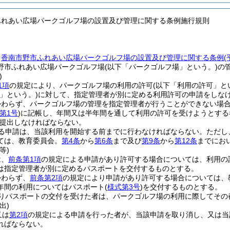
ふれあい広場パークゴルフ場の設置及び管理に関する条例施行規則
、
香南市野市ふれあい広場パークゴルフ場の設置及び管理に関する条例
野市ふれあい広場パークゴルフ場
(以下「パークゴルフ場」という。)
の
)
1項
の規定により、パークゴルフ場の利用の許可
(以下「利用の許可」と
」という。)
に対して、指定管理者が別に定める利用許可の申請をしな
かわらず、パークゴルフ場の管理を指定管理者が行うことができない場
第1号
)
に記帳し、年間又は半年間を通して利用の許可を受けようとする
提出しなければならない。
る申請は、当該利用を開始する前までに行わなければならない。
ただし
ては、教育委員会。
第4条
から
第6条
まで及び
第9条
から
第12条
までにお
等)
は、
前条第1項
の規定による申請があり許可する場合については、利用の
は指定管理者が別に定めるパスポートを交付するものとする。
かわらず、
前条第2項
の規定により申請があり許可する場合については、
年間の利用についてはパスポート
(
様式第3号
)
を交付するものとする。
りパスポートの交付を受けた者は、パークゴルフ場の利用に際してその
出)
又は
第2項
の規定による申請を行った者が、当該申請を取り消し、又は当
ればならない。