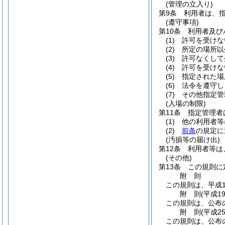
(管理の立入り)
第9条
利用者は、
(遵守事項)
第10条
利用者及び
(1)
許可を受けな
(2)
所定の場所以
(3)
許可なくして
(4)
許可を受けな
(5)
指定された場
(6)
法令を遵守し
(7)
その他指定管
(入場の制限)
第11条
指定管理者
(1)
他の利用者等
(2)
前条
の規定に
(汚損等の届け出)
第12条
利用者等は
(その他)
第13条
この規則に
附
則
この規則は、平成1
附
則
(平成1
この規則は、公布
附
則
(平成2
この規則は、公布