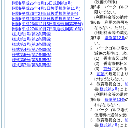
(設備の制限)
附則
(平成25年3月15日規則第8号)
第5条
パークゴル
附則
(平成25年4月3日教委規則第11号)
限りでない。
附則
(平成26年2月5日教委規則第6号)
(利用料金等の納付
附則
(平成26年3月5日教委規則第11号)
第6条
利用の許可
附則
(平成26年12月5日教委規則第25号)
ならない。
ただし
附則
(平成27年10月7日教委規則第16号)
(利用料金等の減免
様式第1号
(第2条関係)
第7条
条例第12条
様式第2号
(第2条関係)
い。
様式第3号
(第3条関係)
2
パークゴルフ場
様式第4号
(第7条関係)
減免の基準は、次
様式第5号
(第7条関係)
(1)
香南市又は教
様式第6号
(第8条関係)
(2)
香南市長杯又
様式第7号
(第8条関係)
(3)
前号
に定める
3
前項
の規定によ
ければならない。
4
教育委員会は、
書
(
様式第5号
)
によ
(利用料金等の還付
第8条
条例第13条
ればならない。
2
パークゴルフ場
使用料の還付を受
3
教育委員会は、
書
(
様式第7号
)
によ