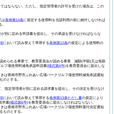
えてはならない。
ただし、指定管理者の許可を受けた場合は、この
又は
条例第14条
に規定する使用料を当該利用の前に納付しなければ
る。
者が別に定める申請書を提出し、その承認を受けなければならな
項
において読み替えて準用する
条例第12条
の規定による使用料の
認められる事業で、教育委員会が認める事業 減額
(半額)
又は免除
ゴルフ場使用料減免承認申請書
(
様式第4号
)
を教育委員会に提出しな
ときは香南市野市ふれあい広場パークゴルフ場使用料減免承認通知
ものとする。
て、指定管理者が別に定める請求書を提出し、その決定を受けなけ
項
において読み替えて準用する
条例第13条ただし書
の規定により
請求書
(
様式第6号
)
を教育委員会に提出しなければならない。
ときは香南市野市ふれあい広場パークゴルフ場使用料還付決定通知
るものとする。