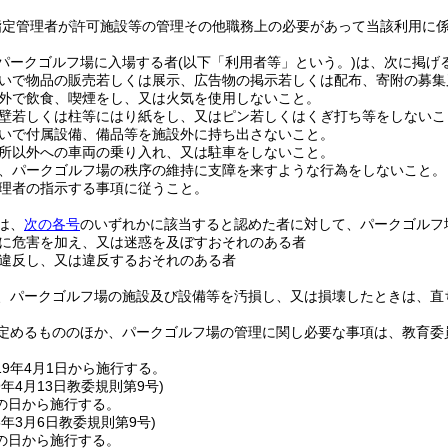
指定管理者が許可施設等の管理その他職務上の必要があって当該利用に
パークゴルフ場に入場する者
(以下「利用者等」という。)
は、次に掲げ
いで物品の販売若しくは展示、広告物の掲示若しくは配布、寄附の募集
外で飲食、喫煙をし、又は火気を使用しないこと。
壁若しくは柱等にはり紙をし、又はピン若しくはくぎ打ち等をしないこ
いで付属設備、備品等を施設外に持ち出さないこと。
所以外への車両の乗り入れ、又は駐車をしないこと。
、パークゴルフ場の秩序の維持に支障を来すような行為をしないこと。
理者の指示する事項に従うこと。
は、
次の各号
のいずれかに該当すると認めた者に対して、パークゴルフ
に危害を加え、又は迷惑を及ぼすおそれのある者
違反し、又は違反するおそれのある者
、パークゴルフ場の施設及び設備等を汚損し、又は損壊したときは、直
定めるもののほか、パークゴルフ場の管理に関し必要な事項は、教育委
9年4月1日から施行する。
9年4月13日
教委規則第9号)
の日から施行する。
5年3月6日
教委規則第9号)
の日から施行する。