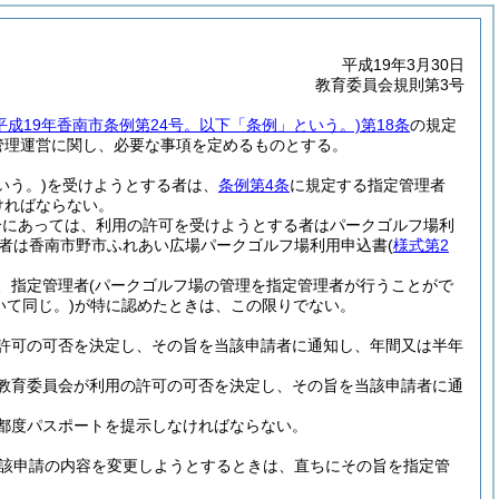
平成19年3月30日
教育委員会規則第3号
(平成19年香南市条例第24号。以下「条例」という。)
第18条
の規定
管理運営に関し、必要な事項を定めるものとする。
いう。)
を受けようとする者は、
条例第4条
に規定する指定管理者
ければならない。
合にあっては、利用の許可を受けようとする者はパークゴルフ場利
者は香南市野市ふれあい広場パークゴルフ場利用申込書
(
様式第2
、指定管理者
(パークゴルフ場の管理を指定管理者が行うことがで
いて同じ。)
が特に認めたときは、この限りでない。
許可の可否を決定し、その旨を当該申請者に通知し、年間又は半年
教育委員会が利用の許可の可否を決定し、その旨を当該申請者に通
都度パスポートを提示しなければならない。
該申請の内容を変更しようとするときは、直ちにその旨を指定管