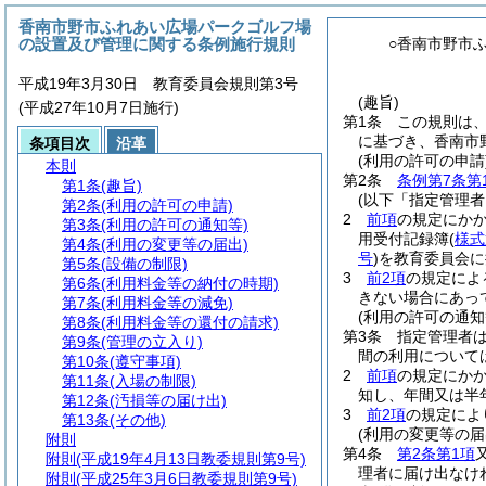
香南市野市ふれあい広場パークゴルフ場
の設置及び管理に関する条例施行規則
○香南市野市
平成19年3月30日 教育委員会規則第3号
(趣旨)
(平成27年10月7日施行)
第1条
この規則は
に基づき、香南市
条項目次
沿革
(利用の許可の申請
本則
第2条
条例第7条第
第1条
(趣旨)
(以下「指定管理者
第2条
(利用の許可の申請)
2
前項
の規定にか
第3条
(利用の許可の通知等)
用受付記録簿
(
様式
第4条
(利用の変更等の届出)
号
)
を教育委員会に
第5条
(設備の制限)
3
前2項
の規定によ
第6条
(利用料金等の納付の時期)
きない場合にあっ
第7条
(利用料金等の減免)
(利用の許可の通知
第8条
(利用料金等の還付の請求)
第3条
指定管理者
第9条
(管理の立入り)
間の利用について
第10条
(遵守事項)
2
前項
の規定にか
第11条
(入場の制限)
知し、年間又は半
第12条
(汚損等の届け出)
3
前2項
の規定によ
第13条
(その他)
(利用の変更等の届
附則
第4条
第2条第1項
附則
(平成19年4月13日教委規則第9号)
理者に届け出なけ
附則
(平成25年3月6日教委規則第9号)