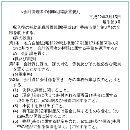
○会計管理者の補助組織設置規則
平成22年3月15日
規則第8号
収入役の補助組織設置規則(平成18年香南市規則第3号)の全
部を改正する。
(課の設置)
第1条
地方自治法
(昭和22年法律第67号)
第171条第5項の規
定に基づき、会計管理者の権限に属する事務を処理するた
め、会計課を置く。
(職及び職務)
第2条
会計課に課長、課長補佐、係長及びその他必要な職員
を置くことができる。
(分掌事務)
第3条
会計課に会計係を置き、その事務分掌は次のとおりと
する。
(1)
決算の調整に関すること。
(2)
現金
(現金に代えて納付される証券及び基金に属する
現金を含む。)
の出納及び保管に関すること。
(3)
小切手を振り出すこと。
(4)
有価証券
(公有財産又は基金に属するものを含む。)
の
出納及び保管に関すること。
(5)
物品
(基金に属する動産を含む。)
の出納及び保管
(使用
中の物品に係る保管を除く。)
に関すること。