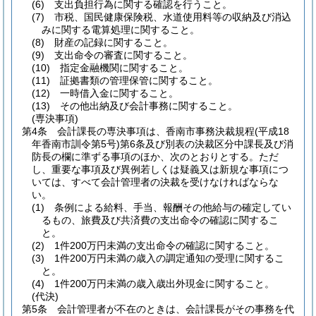
(6)
支出負担行為に関する確認を行うこと。
(7)
市税、国民健康保険税、水道使用料等の収納及び消込
みに関する電算処理に関すること。
(8)
財産の記録に関すること。
(9)
支出命令の審査に関すること。
(10)
指定金融機関に関すること。
(11)
証拠書類の管理保管に関すること。
(12)
一時借入金に関すること。
(13)
その他出納及び会計事務に関すること。
(専決事項)
第4条
会計課長の専決事項は、香南市事務決裁規程
(平成18
年香南市訓令第5号)
第6条及び別表の決裁区分中課長及び消
防長の欄に準ずる事項のほか、次のとおりとする。
ただ
し、重要な事項及び異例若しくは疑義又は新規な事項につ
いては、すべて会計管理者の決裁を受けなければならな
い。
(1)
条例による給料、手当、報酬その他給与の確定してい
るもの、旅費及び共済費の支出命令の確認に関するこ
と。
(2)
1件200万円未満の支出命令の確認に関すること。
(3)
1件200万円未満の歳入の調定通知の受理に関するこ
と。
(4)
1件200万円未満の歳入歳出外現金に関すること。
(代決)
第5条
会計管理者が不在のときは、会計課長がその事務を代