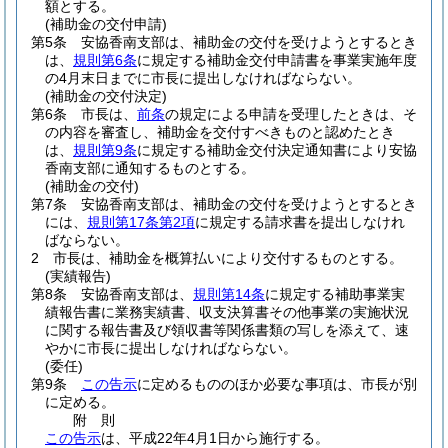
額とする。
(補助金の交付申請)
第5条
安協香南支部は、補助金の交付を受けようとするとき
は、
規則第6条
に規定する補助金交付申請書を事業実施年度
の4月末日までに市長に提出しなければならない。
(補助金の交付決定)
第6条
市長は、
前条
の規定による申請を受理したときは、そ
の内容を審査し、補助金を交付すべきものと認めたとき
は、
規則第9条
に規定する補助金交付決定通知書により安協
香南支部に通知するものとする。
(補助金の交付)
第7条
安協香南支部は、補助金の交付を受けようとするとき
には、
規則第17条第2項
に規定する請求書を提出しなけれ
ばならない。
2
市長は、補助金を概算払いにより交付するものとする。
(実績報告)
第8条
安協香南支部は、
規則第14条
に規定する補助事業実
績報告書に業務実績書、収支決算書その他事業の実施状況
に関する報告書及び領収書等関係書類の写しを添えて、速
やかに市長に提出しなければならない。
(委任)
第9条
この告示
に定めるもののほか必要な事項は、市長が別
に定める。
附
則
この告示
は、平成22年4月1日から施行する。