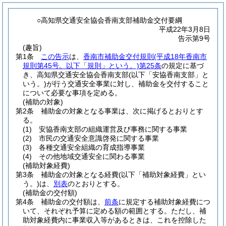
○高知県交通安全協会香南支部補助金交付要綱
平成22年3月8日
告示第9号
(趣旨)
第1条
この告示
は、
香南市補助金交付規則
(平成18年香南市
規則第45号。以下「規則」という。)
第25条
の規定に基づ
き、高知県交通安全協会香南支部
(以下「安協香南支部」と
いう。)
が行う交通安全事業に対し、補助金を交付すること
について必要な事項を定める。
(補助の対象)
第2条
補助金の対象となる事業は、次に掲げるとおりとす
る。
(1)
安協香南支部の組織運営及び事務に関する事業
(2)
市民の交通安全意識啓発に関する事業
(3)
各種交通安全組織の育成指導事業
(4)
その他地域交通安全に関わる事業
(補助対象経費)
第3条
補助金の対象となる経費
(以下「補助対象経費」とい
う。)
は、
別表
のとおりとする。
(補助金の交付額)
第4条
補助金の交付額は、
前条
に規定する補助対象経費につ
いて、それぞれ予算に定める額の範囲とする。
ただし、補
助対象経費内に事業収入等があるときは、これを控除した