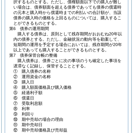
択するものとする。ただし、債権額面以下での購入が難し
い場合は、債券額面を超える債券であっても債券の償還時
の元本と購入時から償還時までの利払いの合計額が、当該
債券の購入時の価格を上回るものについては、購入するこ
とができるものとする。
第6 債券の運用期間
購入する債券は、原則として残存期間がおおむね20年以
内の債券とする。ただし、金融状況の動向等を勘案して、
短期間の運用を予定する場合においては、残存期間が20年
以上であっても購入することができるものとする。
第7 債券保管台帳の整備
購入債券は、債券ごとに次の事項のうち確定した事項を
遅滞なく記録し、保管することとする。
① 購入債券の名称
② 運用資金の名称
③ 購入日
④ 購入額面価格及び購入価格
⑤ 経過利子額
⑥ 償還日
⑦ 受取利息額
⑧ 利率
⑨ 利回り
⑩ 期中売却の場合の理由
⑪ 期中売却日
⑫ 期中売却価格及び売却益