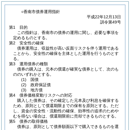
○香南市債券運用指針
平成22年12月13日
訓令第49号
第1 目的
この指針は、香南市の債券の運用に関し、必要な事項を
定めるものとする。
第2 安全性の確保
債券運用は、収益性が高い反面リスクを伴う運用である
ことから、安全性の確保を主体とした運用を行うものとす
る。
第3 運用債券の種類
債券の購入は、元本の償還が確実な債券として、次のも
ののいずれかとする。
(1)
国債
(2)
政府保証債
(3)
地方債
第4 債券価格変動リスクへの対応
購入した債券は、その確定した元本及び利息を確保する
ため、原則として償還期限までの保有を原則とする。ただ
し、資金の安全性・流動性の確保、効率性の追求のためや
むを得ない場合は、償還期限前に売却できるものとする。
第5 債券の取得価格
債券は、原則として債券額面以下で購入できるものを選