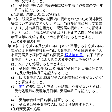
者に交付すること。
(4)
受付処理簿の処理経過欄に被災非該当通知書の交付年
月日を記入すること。
(現況届が未提出の場合の取扱い)
第17条
現況届が所定の期間内に提出されないため所得状況
等について確認できないときは、当該受給者に対して文書
により、提出期日を指定し、現況届の提出について督促す
るとともに、当該現況届が提出されるまでの間、特別障害
者手当等の支給を差し止める旨通知するものとする。
(氏名変更届の処理)
第18条
省令第7条及び第16条において準用する省令第7条の
規定による障害児福祉手当氏名変更届、特別障害者手当氏
名変更届又は福祉手当氏名変更届
(
様式第10号
。以下「氏名
変更届」という。)
により氏名の変更の届出を受けたとき
は、次により処理するものとする。
(1)
受付処理簿の件名
(氏名)
欄及び受付年月日欄に件名
(氏
名)
及び受付年月日を記入すること。
(2)
氏名変更届の記載及びその添付書類に不備がないかど
うか審査すること。
(3)
前号
の規定により審査した結果、不備がないときは、
受付処理簿の受理年月日欄に受理年月日を記入するこ
と。
(4)
受給者台帳の氏名欄を訂正すること。
(5)
受給者台帳を変更後の氏名により整理すること。
(住所変更届の処理)