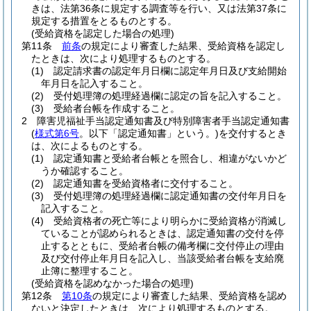
きは、法第36条に規定する調査等を行い、又は法第37条に
規定する措置をとるものとする。
(受給資格を認定した場合の処理)
第11条
前条
の規定により審査した結果、受給資格を認定し
たときは、次により処理するものとする。
(1)
認定請求書の認定年月日欄に認定年月日及び支給開始
年月日を記入すること。
(2)
受付処理簿の処理経過欄に認定の旨を記入すること。
(3)
受給者台帳を作成すること。
2
障害児福祉手当認定通知書及び特別障害者手当認定通知書
(
様式第6号
。以下「認定通知書」という。)
を交付するとき
は、次によるものとする。
(1)
認定通知書と受給者台帳とを照合し、相違がないかど
うか確認すること。
(2)
認定通知書を受給資格者に交付すること。
(3)
受付処理簿の処理経過欄に認定通知書の交付年月日を
記入すること。
(4)
受給資格者の死亡等により明らかに受給資格が消滅し
ていることが認められるときは、認定通知書の交付を停
止するとともに、受給者台帳の備考欄に交付停止の理由
及び交付停止年月日を記入し、当該受給者台帳を支給廃
止簿に整理すること。
(受給資格を認めなかった場合の処理)
第12条
第10条
の規定により審査した結果、受給資格を認め
ないと決定したときは、次により処理するものとする。