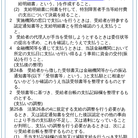
給明細書」という。)
を作成すること。
(2)
支給明細書に伺書を付して、特別障害者手当等給付費
の支出について決裁を経ること。
2
実施機関の窓口で支払いを行うときは、受給者が持参する
認定通知書等と支給明細書とを照合確認のうえ支払うこ
と。
3
受給者の代理人が手当を受領しようとするときは委任状等
の提出を求め、これを確認したうえで支払うこと。
4
金融機関等を通じて支払うときは、当該金融機関において
所定の支払日に支払いが行い得るよう事前に資金の交付
(振
込)
を行うこと。
(支払後の整理)
第24条
受給者から徴した受領書又は金融機関等からの振込
通知書等
(以下「受領書等」という。)
と支払額とに相違が
ないかどうか確認のうえ当該受領書等を整理するものとす
る。
2
受領書等に基づき、受給者台帳の支払記録欄を整理するも
のとする。
(支払いの調整)
第25条
法第26条の4に規定する支給の調整を行う必要があ
るとき、又は認定通知書を交付した後誤認定その他の事由
により手当の支払額が不足し、又は過剰になっていること
が判明し、支払いの調整を行う必要があるときは、次によ
り受給者台帳を整理するものとする。
(1)
手当支払記録欄の追加又は減額支給を行うべき支払期