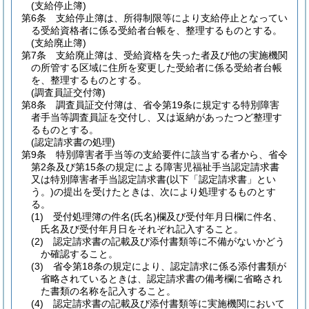
(支給停止簿)
第6条
支給停止簿は、所得制限等により支給停止となってい
る受給資格者に係る受給者台帳を、整理するものとする。
(支給廃止簿)
第7条
支給廃止簿は、受給資格を失った者及び他の実施機関
の所管する区域に住所を変更した受給者に係る受給者台帳
を、整理するものとする。
(調査員証交付簿)
第8条
調査員証交付簿は、省令第19条に規定する特別障害
者手当等調査員証を交付し、又は返納があったつど整理す
るものとする。
(認定請求書の処理)
第9条
特別障害者手当等の支給要件に該当する者から、省令
第2条及び第15条の規定による障害児福祉手当認定請求書
又は特別障害者手当認定請求書
(以下「認定請求書」とい
う。)
の提出を受けたときは、次により処理するものとす
る。
(1)
受付処理簿の件名
(氏名)
欄及び受付年月日欄に件名、
氏名及び受付年月日をそれぞれ記入すること。
(2)
認定請求書の記載及び添付書類等に不備がないかどう
か確認すること。
(3)
省令第18条の規定により、認定請求に係る添付書類が
省略されているときは、認定請求書の備考欄に省略され
た書類の名称を記入すること。
(4)
認定請求書の記載及び添付書類等に実施機関において