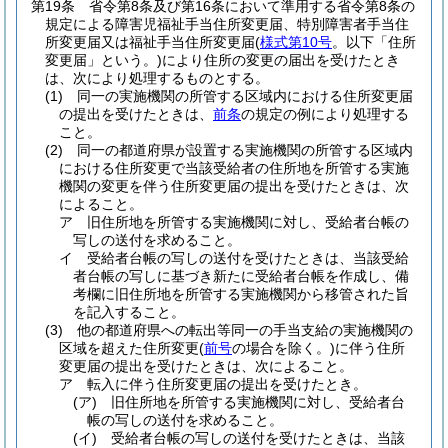
第19条
省令第8条及び第16条において準用する省令第8条の
規定による障害児福祉手当住所変更届、特別障害者手当住
所変更届又は福祉手当住所変更届
(
様式第10号
。以下「住所
変更届」という。)
により住所の変更の届出を受けたとき
は、次により処理するものとする。
(1)
同一の実施機関の所管する区域内における住所変更届
の提出を受けたときは、
前条
の規定の例により処理する
こと。
(2)
同一の都道府県が設置する実施機関の所管する区域内
における住所変更で当該受給者の住所地を所管する実施
機関の変更を伴う住所変更届の提出を受けたときは、次
によること。
ア
旧住所地を所管する実施機関に対し、受給者台帳の
写しの送付を求めること。
イ
受給者台帳の写しの送付を受けたときは、当該受給
者台帳の写しに基づき新たに受給者台帳を作成し、備
考欄に旧住所地を所管する実施機関から移管された旨
を記入すること。
(3)
他の都道府県への転出等同一の手当支給の実施機関の
区域を超えた住所変更
(
前号
の場合を除く。)
に伴う住所
変更届の提出を受けたときは、次によること。
ア
転入に伴う住所変更届の提出を受けたとき。
(ア)
旧住所地を所管する実施機関に対し、受給者台
帳の写しの送付を求めること。
(イ)
受給者台帳の写しの送付を受けたときは、当該