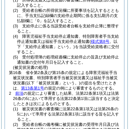
(1)
所得状況届又は現況届の審査欄に所得制限該当の旨を
記入すること。
(2)
受給者台帳の所得状況欄に所要事項を記入するととも
に、手当支払記録欄の支給停止期間に係る支払期月の支
払額欄に「0」を記入すること。
(3)
支給停止に係る当該受給者台帳を支給停止簿に整理す
ること。
(4)
障害児福祉手当支給停止通知書、特別障害者手当支給
停止通知書又は福祉手当支給停止通知書
(
様式第8号
。以
下「支給停止通知書」という。)
を当該受給資格者に交付
すること。
(5)
受付処理簿の処理経過欄に支給停止の旨及び支給停止
通知書の交付年月日を記入すること。
(被災状況書の処理)
第16条
省令第2条及び第15条の規定による障害児福祉手当
被災状況書、特別障害者手当被災状況書又は福祉手当被災
状況書
(以下「被災状況書」という。)
の提出を受けたとき
は、
第13条第1号
の規定の例により審査するものとする。
2
前項
の規定により審査した結果、法第22条第1項又は法第
26条の5において準用する法第22条第1項に該当すると決定
したときは次によるものとする。
(1)
被災状況書の審査欄に法第22条第1項又は法第26条の
5において準用する法第22条第1項に該当する旨を記入す
ること。
(2)
受給者台帳の備考欄に被災状況書の受理年月日及び法