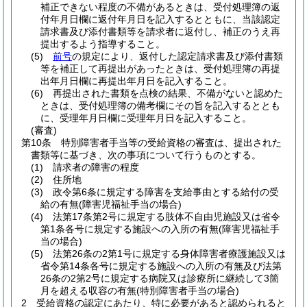
補正できない程度の不備があるときは、受付処理簿の返
付年月日欄に返付年月日を記入するとともに、当該認定
請求書及び添付書類等を請求者に返付し、補正のうえ再
提出するよう指導すること。
(5)
前号
の規定により、返付した認定請求書及び添付書類
等を補正して再提出があったときは、受付処理簿の再提
出年月日欄に再提出年月日を記入すること。
(6)
再提出された書類を点検の結果、不備がないと認めた
ときは、受付処理簿の備考欄にその旨を記入するととも
に、受理年月日欄に受理年月日を記入すること。
(審査)
第10条
特別障害者手当等の受給資格の審査は、提出された
書類等に基づき、次の事項について行うものとする。
(1)
請求者の障害の程度
(2)
住所地
(3)
政令第6条に規定する障害を支給事由とする給付の受
給の有無
(障害児福祉手当の場合)
(4)
法第17条第2号に規定する肢体不自由児施設又は省令
第1条各号に規定する施設への入所の有無
(障害児福祉手
当の場合)
(5)
法第26条の2第1号に規定する身体障害者療護施設又は
省令第14条各号に規定する施設への入所の有無及び法第
26条の2第2号に規定する病院又は診療所に継続して3箇
月を超える収容の有無
(特別障害者手当の場合)
2
受給資格の認定にあたり、特に必要があると認められると