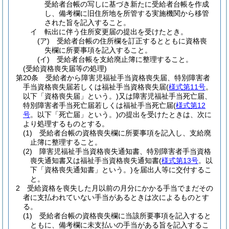
受給者台帳の写しに基づき新たに受給者台帳を作成
し、備考欄に旧住所地を所管する実施機関から移管
された旨を記入すること。
イ
転出に伴う住所変更届の提出を受けたとき。
(ア)
受給者台帳の住所欄を訂正するとともに資格喪
失欄に所要事項を記入すること。
(イ)
受給者台帳を支給廃止簿に整理すること。
(受給資格喪失届等の処理)
第20条
受給者から障害児福祉手当資格喪失届、特別障害者
手当資格喪失届若しくは福祉手当資格喪失届
(
様式第11号
。
以下「資格喪失届」という。)
又は障害児福祉手当死亡届、
特別障害者手当死亡届若しくは福祉手当死亡届
(
様式第12
号
。以下「死亡届」という。)
の提出を受けたときは、次に
より処理するものとする。
(1)
受給者台帳の資格喪失欄に所要事項を記入し、支給廃
止簿に整理すること。
(2)
障害児福祉手当資格喪失通知書、特別障害者手当資格
喪失通知書又は福祉手当資格喪失通知書
(
様式第13号
。以
下「資格喪失通知書」という。)
を届出人等に交付するこ
と。
2
受給資格を喪失した月以前の月分にかかる手当でまだその
者に支払われていない手当があるときは次によるものとす
る。
(1)
受給者台帳の資格喪失欄に当該所要事項を記入すると
ともに、備考欄に未支払いの手当がある旨を記入するこ