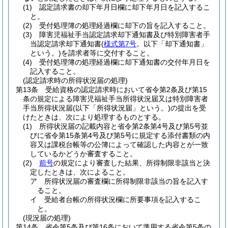
(1)
認定請求書の却下年月日欄に却下年月日を記入するこ
と。
(2)
受付処理簿の処理経過欄に却下の旨を記入すること。
(3)
障害児福祉手当認定請求却下通知書及び特別障害者手
当認定請求却下通知書
(
様式第7号
。以下「却下通知書」
という。)
を請求者等に交付すること。
(4)
受付処理簿の処理経過欄に却下通知書の交付年月日を
記入すること。
(認定請求時の所得状況届の処理)
第13条
受給資格の認定請求時において省令第2条及び第15
条の規定による障害児福祉手当所得状況届又は特別障害者
手当所得状況届
(以下「所得状況届」という。)
の提出を受
けたときは、次により処理するものとする。
(1)
所得状況届の記載内容と省令第2条第4号及び第5号並
びに省令第15条第4号及び第5号に規定する添付書類の内
容又は課税台帳等の公簿によって確認した内容とが一致
しているかどうか審査すること。
(2)
前号
の規定により審査した結果、所得制限非該当と決
定したときは、次によること。
ア
所得状況届の審査欄に所得制限非該当の旨を記入す
ること。
イ
受給者台帳の所得状況欄に所要事項を記入するこ
と。
(現況届の処理)
第14条
省令第5条及び第16条において準用する省令第5条の