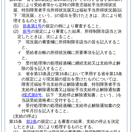
規定により受給者等から定時の障害児福祉手当所得状況
届、特別障害者手当所得状況届又は福祉手当所得状況届
(以
下「現況届」という。)
の提出を受けたときは、次により処
理するものとする。
(1)
前条第1号
の規定の例により審査すること。
(2)
前号
の規定により審査した結果、所得制限非該当と決
定したときは、次によること。
ア
現況届の審査欄に所得制限非該当の旨を記入するこ
と。
イ
受給者台帳の所得状況欄に所要事項を記入するこ
と。
ウ
受付処理簿の処理経過欄に継続支給又は支給停止解
除の旨を記入すること。
エ
省令第13条及び第16条において準用する省令第13条
の規定により現況届の提出を受けたものについては、
障害児福祉手当支給停止解除通知書、特別障害者手当
支給停止解除通知書又は福祉手当支給停止解除通知書
(
様式第8号
。以下「支給停止解除通知書」という。)
を
当該受給資格者に交付すること。
オ
受付処理簿の処理経過欄に支給停止解除通知書の交
付年月日を記入すること。
(支給の停止)
第15条
前2条
の規定による審査の結果、支給の停止を決定
したときは、次により処理するものとする。