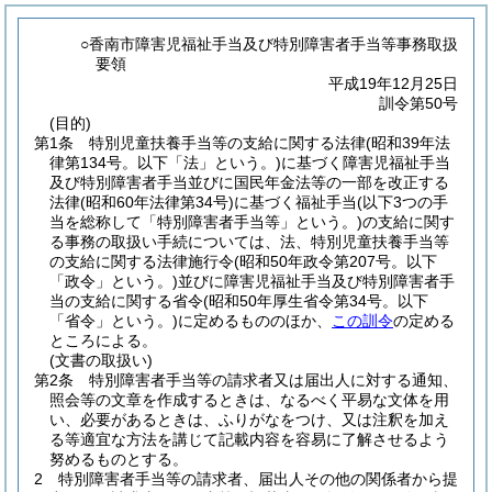
○香南市障害児福祉手当及び特別障害者手当等事務取扱
要領
平成19年12月25日
訓令第50号
(目的)
第1条
特別児童扶養手当等の支給に関する法律
(昭和39年法
律第134号。以下「法」という。)
に基づく障害児福祉手当
及び特別障害者手当並びに国民年金法等の一部を改正する
法律
(昭和60年法律第34号)
に基づく福祉手当
(以下3つの手
当を総称して「特別障害者手当等」という。)
の支給に関す
る事務の取扱い手続については、法、特別児童扶養手当等
の支給に関する法律施行令
(昭和50年政令第207号。以下
「政令」という。)
並びに障害児福祉手当及び特別障害者手
当の支給に関する省令
(昭和50年厚生省令第34号。以下
「省令」という。)
に定めるもののほか、
この訓令
の定める
ところによる。
(文書の取扱い)
第2条
特別障害者手当等の請求者又は届出人に対する通知、
照会等の文章を作成するときは、なるべく平易な文体を用
い、必要があるときは、ふりがなをつけ、又は注釈を加え
る等適宜な方法を講じて記載内容を容易に了解させるよう
努めるものとする。
2
特別障害者手当等の請求者、届出人その他の関係者から提