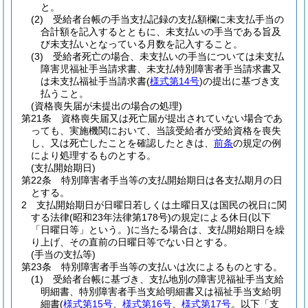
と。
(2)
受給者台帳の手当支払記録の支払額欄に未支払手当の
合計額を記入するとともに、未支払いの手当である旨及
び未支払いとなっている月数を記入すること。
(3)
受給者死亡の場合、未支払いの手当については未支払
障害児福祉手当請求書、未支払特別障害者手当請求書又
は未支払福祉手当請求書
(
様式第14号
)
の提出に基づき支
払うこと。
(資格喪失届が未提出の場合の処理)
第21条
資格喪失届又は死亡届が提出されていない場合であ
っても、実施機関において、当該受給者が受給資格を喪失
し、又は死亡したことを確認したときは、
前条
の規定の例
により処理するものとする。
(支払開始期日)
第22条
特別障害者手当等の支払開始期日は各支払期月の日
とする。
2
支払開始期日が日曜日若しくは土曜日又は国民の祝日に関
する法律
(昭和23年法律第178号)
の規定による休日
(以下
「日曜日等」という。)
に当たる場合は、支払開始期日を繰
り上げ、その直前の日曜日等でない日とする。
(手当の支払等)
第23条
特別障害者手当等の支払いは次によるものとする。
(1)
受給者台帳に基づき、支払地別の障害児福祉手当支給
明細書、特別障害者手当支給明細書又は福祉手当支給明
細書
(
様式第15号
、
様式第16号
、
様式第17号
。以下「支