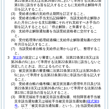
第22条第1項又は法第26条の5において準用する法第22条
第1項に該当する旨を記入するとともに支給停止解除年月
日を記入すること。
(3)
受給者台帳の支給停止期間を訂正すること。
(4)
受給者台帳の手当支払記録欄中、当該支給停止解除さ
れた月分にかかる支払額欄にそれぞれ支給すべき手当の
額を記入するとともに「停止解除」と朱書すること。
(5)
支給停止解除通知書を当該受給資格者に交付するこ
と。
(6)
受付処理簿の処理経過欄に支給停止解除通知書の交付
年月日を記入すること。
(7)
当該受給者台帳を支給停止簿からはずし、整理するこ
と。
3
第1項
の規定により審査した結果、法第22条第1項又は法
第26条の5において準用する法第22条第1項に該当しないと
決定したときは、次によるものとする。
(1)
被災状況書の審査欄に法第22条第1項又は法第26条の
5において準用する法第22条第1項に非該当の旨を記入す
ること。
(2)
受給者台帳の備考欄に被災状況書の受理年月日及び法
第22条第1項又は法第26条の5において準用する法第22条
第1項に非該当の旨を記入すること。
(3)
障害児福祉手当被災非該当通知書、特別障害者手当被
災非該当通知書又は福祉手当被災非該当通知書
(
様式第9
号
。以下「被災非該当通知書」という。)
を当該受給資格