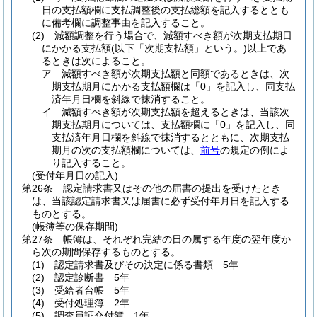
日の支払額欄に支払調整後の支払総額を記入するととも
に備考欄に調整事由を記入すること。
(2)
減額調整を行う場合で、減額すべき額が次期支払期日
にかかる支払額
(以下「次期支払額」という。)
以上であ
るときは次によること。
ア
減額すべき額が次期支払額と同額であるときは、次
期支払期月にかかる支払額欄は「0」を記入し、同支払
済年月日欄を斜線で抹消すること。
イ
減額すべき額が次期支払額を超えるときは、当該次
期支払期月については、支払額欄に「0」を記入し、同
支払済年月日欄を斜線で抹消するとともに、次期支払
期月の次の支払額欄については、
前号
の規定の例によ
り記入すること。
(受付年月日の記入)
第26条
認定請求書又はその他の届書の提出を受けたとき
は、当該認定請求書又は届書に必ず受付年月日を記入する
ものとする。
(帳簿等の保存期間)
第27条
帳簿は、それぞれ完結の日の属する年度の翌年度か
ら次の期間保存するものとする。
(1)
認定請求書及びその決定に係る書類 5年
(2)
認定診断書 5年
(3)
受給者台帳 5年
(4)
受付処理簿 2年
(5)
調査員証交付簿 1年