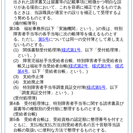
出された請求書又は届書等の記載事項に軽微かつ明白な誤
りがある場合において、これを容易に補正できるものであ
るときは、当該職員が適宜その誤りを補正して受理するよ
う努めるものとする。
(備付帳簿等)
第3条
福祉事務所
(以下「実施機関」という。)
の長は、特別
障害者手当等の各手当毎に次の帳簿等を備えるものとす
る。
ただし、
第5号
については同一の交付簿として差し支え
ないものとする。
(1)
関係書類受付処理簿
(
様式第1号
。以下「受付処理簿」
という。)
(2)
障害児福祉手当受給者台帳、特別障害者手当受給者台
帳又は福祉手当受給者台帳
(
様式第2号
、
様式第3号
、
様式
第4号
。以下「受給者台帳」という。)
(3)
支給停止簿
(4)
支給廃止簿
(5)
特別障害者手当等調査員証交付簿
(
様式第5号
。以下
「調査員証交付簿」という。)
(受付処理簿)
第4条
受付処理簿は、特別障害者手当等に関する請求書及び
届書等の種類別の受付順に整理するものとする。
(受給者台帳)
第5条
受給者台帳は、受給資格の認定順に整理番号を付すと
ともに、支払地
(支払方法)
別受給者氏名の五十音順等当該
台帳の取扱いに便利な方法で整理するものとする。