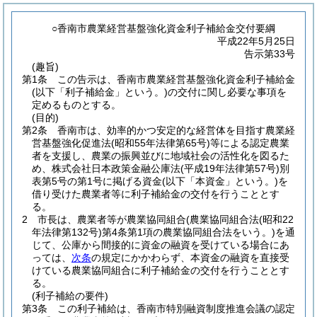
○香南市農業経営基盤強化資金利子補給金交付要綱
平成22年5月25日
告示第33号
(趣旨)
第1条
この告示は、香南市農業経営基盤強化資金利子補給金
(以下「利子補給金」という。)
の交付に関し必要な事項を
定めるものとする。
(目的)
第2条
香南市は、効率的かつ安定的な経営体を目指す農業経
営基盤強化促進法
(昭和55年法律第65号)
等による認定農業
者を支援し、農業の振興並びに地域社会の活性化を図るた
め、株式会社日本政策金融公庫法
(平成19年法律第57号)
別
表第5号の第1号に掲げる資金
(以下「本資金」という。)
を
借り受けた農業者等に利子補給金の交付を行うこととす
る。
2
市長は、農業者等が農業協同組合
(農業協同組合法
(昭和22
年法律第132号)
第4条第1項の農業協同組合法をいう。)
を通
じて、公庫から間接的に資金の融資を受けている場合にあ
っては、
次条
の規定にかかわらず、本資金の融資を直接受
けている農業協同組合に利子補給金の交付を行うこととす
る。
(利子補給の要件)
第3条
この利子補給は、香南市特別融資制度推進会議の認定