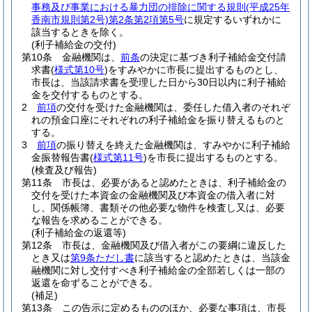
事務及び事業における暴力団の排除に関する規則
(平成25年
香南市規則第2号)
第2条第2項第5号
に規定するいずれかに
該当するときを除く。
(利子補給金の交付)
第10条
金融機関は、
前条
の決定に基づき利子補給金交付請
求書
(
様式第10号
)
をすみやかに市長に提出するものとし、
市長は、当該請求書を受理した日から30日以内に利子補給
金を交付するものとする。
2
前項
の交付を受けた金融機関は、委任した借入者のそれぞ
れの預金口座にそれぞれの利子補給金を振り替えるものと
する。
3
前項
の振り替えを終えた金融機関は、すみやかに利子補給
金振替報告書
(
様式第11号
)
を市長に提出するものとする。
(検査及び報告)
第11条
市長は、必要があると認めたときは、利子補給金の
交付を受けた本資金の金融機関及び本資金の借入者に対
し、関係帳簿、書類その他必要な物件を検査し又は、必要
な報告を求めることができる。
(利子補給金の返還等)
第12条
市長は、金融機関及び借入者がこの要綱に違反した
とき又は
第9条ただし書
に該当すると認めたときは、当該金
融機関に対し交付すべき利子補給金の全部若しくは一部の
返還を命ずることができる。
(補足)
第13条
この告示に定めるもののほか、必要な事項は、市長