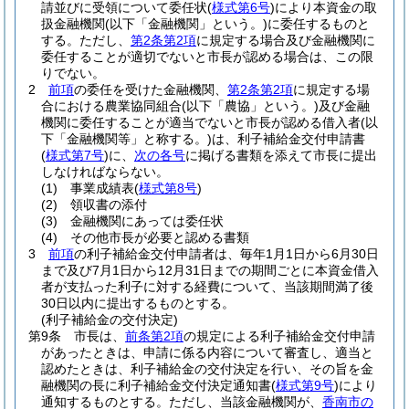
請並びに受領について委任状
(
様式第6号
)
により本資金の取
扱金融機関
(以下「金融機関」という。)
に委任するものと
する。
ただし、
第2条第2項
に規定する場合及び金融機関に
委任することが適切でないと市長が認める場合は、この限
りでない。
2
前項
の委任を受けた金融機関、
第2条第2項
に規定する場
合における農業協同組合
(以下「農協」という。)
及び金融
機関に委任することが適当でないと市長が認める借入者
(以
下「金融機関等」と称する。)
は、利子補給金交付申請書
(
様式第7号
)
に、
次の各号
に掲げる書類を添えて市長に提出
しなければならない。
(1)
事業成績表
(
様式第8号
)
(2)
領収書の添付
(3)
金融機関にあっては委任状
(4)
その他市長が必要と認める書類
3
前項
の利子補給金交付申請者は、毎年1月1日から6月30日
まで及び7月1日から12月31日までの期間ごとに本資金借入
者が支払った利子に対する経費について、当該期間満了後
30日以内に提出するものとする。
(利子補給金の交付決定)
第9条
市長は、
前条第2項
の規定による利子補給金交付申請
があったときは、申請に係る内容について審査し、適当と
認めたときは、利子補給金の交付決定を行い、その旨を金
融機関の長に利子補給金交付決定通知書
(
様式第9号
)
により
通知するものとする。
ただし、当該金融機関が、
香南市の