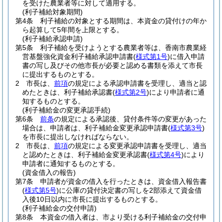
を受けた農業者等に対して適用する。
(利子補給対象期間)
第4条
利子補給の対象とする期間は、本資金の貸付けの年か
ら起算して5年間を上限とする。
(利子補給承認申請)
第5条
利子補給を受けようとする農業者等は、香南市農業経
営基盤強化資金利子補給承認申請書
(
様式第1号
)
に借入申請
書の写し及びその他市長が必要と認める書類を添えて市長
に提出するものとする。
2
市長は、
前項
の規定による承認申請書を受理し、適当と認
めたときは、利子補給承認書
(
様式第2号
)
により申請者に通
知するものとする。
(利子補給金の変更承認手続)
第6条
前条
の規定による承認後、貸付条件等の変更があった
場合は、申請者は、利子補給金変更承認申請書
(
様式第3号
)
を市長に提出しなければならない。
2
市長は、
前項
の規定による変更承認申請書を受理し、適当
と認めたときは、利子補給金変更承認書
(
様式第4号
)
により
申請者に通知するものとする。
(資金借入の報告)
第7条
申請者が資金の借入を行ったときは、資金借入報告書
(
様式第5号
)
に公庫の貸付決定書の写しを2部添えて資金借
入後10日以内に市長に提出するものとする。
(利子補給金の交付申請)
第8条
本資金の借入者は、市より受ける利子補給金の交付申