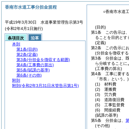
香南市水道工事分担金規程
○香南市水道
平成19年3月30日 水道事業管理告示第3号
(目的)
(令和2年4月1日施行)
第1条
この告示は
ることを目的とす
条項目次
沿革
(定義)
本則
第2条
この告示に
第1条
(目的)
(分担金を徴収する
第2条
(定義)
第3条
分担金は、
第3条
(分担金を徴収する範囲)
ら分岐することに
第4条
(工事費の算出)
(工事費の算出)
第5条
(賦課の基準)
第4条
工事に要す
第6条
(その他)
「市長」という。)
附則
(1)
材料費
附則
(令和2年3月31日水管告示第1号)
(2)
運搬費
(3)
労力費
(4)
道路復旧費
(5)
工事監督費
(6)
間接経費
(賦課の基準)
第5条
分担金は、
第
(その他)