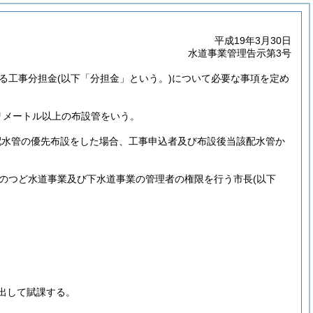
平成19年3月30日
水道事業管理告示第3号
る工事分担金
(以下「分担金」という。)
について必要な事項を定め
リメートル以上の布設管をいう。
配水管の優先布設をした場合、工事申込者及び布設後当該配水管か
のつど水道事業及び下水道事業の管理者の権限を行う市長
(以下
出して賦課する。