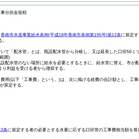
工事分担金規程
、
香南市水道事業給水条例
(平成18年香南市条例第195号)
第12条
に規定す
る。
おいて「配水管」とは、既設配水管から分岐し、又は延長した口径50ミ
範囲)
既設配水管のない場所に給水を必要とするときに、給水管に替え、市が
より利益を受ける者から徴収する。
る費用
(以下「工事費」という。)
は、次に掲げる経費の合計額とし、工事
が算定する。
3条
に規定する者の必要とする水量に応ずる口径管の工事費相当額を算