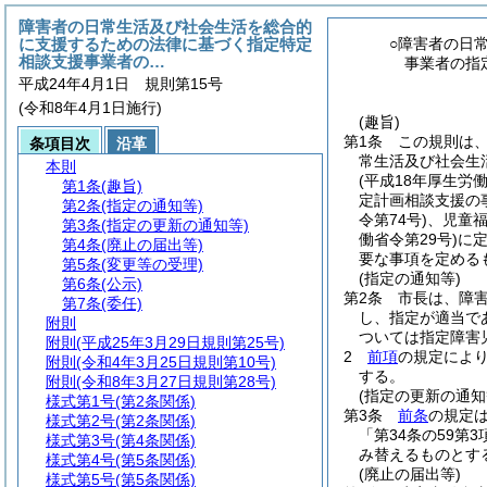
障害者の日常生活及び社会生活を総合的
に支援するための法律に基づく指定特定
○障害者の日
相談支援事業者の…
事業者の指
平成24年4月1日 規則第15号
(令和8年4月1日施行)
(趣旨)
第1条
この規則は
条項目次
沿革
常生活及び社会生
本則
(平成18年厚生労
第1条
(趣旨)
定計画相談支援の
第2条
(指定の通知等)
令第74号)
、児童
第3条
(指定の更新の通知等)
働省令第29号)
に
第4条
(廃止の届出等)
要な事項を定める
第5条
(変更等の受理)
(指定の通知等)
第6条
(公示)
第2条
市長は、障害
第7条
(委任)
し、指定が適当で
附則
ついては指定障害
附則
(平成25年3月29日規則第25号)
2
前項
の規定によ
附則
(令和4年3月25日規則第10号)
する。
附則
(令和8年3月27日規則第28号)
(指定の更新の通知
様式第1号
(第2条関係)
第3条
前条
の規定
様式第2号
(第2条関係)
「第34条の59第
様式第3号
(第4条関係)
み替えるものとす
様式第4号
(第5条関係)
(廃止の届出等)
様式第5号
(第5条関係)