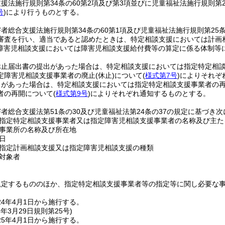
援法施行規則第34条の60第2項及び第3項並びに児童福祉法施行規則第
号
)
により行うものとする。
者総合支援法施行規則第34条の60第1項及び児童福祉法施行規則第25条
審査を行い、適当であると認めたときは、特定相談支援においては計画
障害児相談支援においては障害児相談支援給付費等の算定に係る体制等
休止届出書の提出があった場合は、特定相談支援においては指定特定相
定障害児相談支援事業者の廃止
(休止)
について
(
様式第7号
)
によりそれぞ
出があった場合は、特定相談支援においては指定特定相談支援事業者の
者の再開について
(
様式第9号
)
によりそれぞれ通知するものとする。
者総合支援法第51条の30及び児童福祉法第24条の37の規定に基づき
指定特定相談支援事業者又は指定障害児相談支援事業者の名称及び主た
事業所の名称及び所在地
日
指定計画相談支援又は指定障害児相談支援の種類
対象者
規定するもののほか、指定特定相談支援事業者等の指定等に関し必要な
4年4月1日から施行する。
5年3月29日
規則第25号)
5年4月1日から施行する。