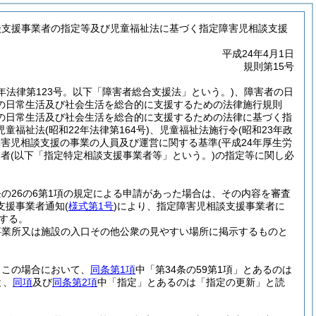
談支援事業者の指定等及び児童福祉法に基づく指定障害児相談支援
平成24年4月1日
規則第15号
7年法律第123号。以下「障害者総合支援法」という。)
、障害者の日
の日常生活及び社会生活を総合的に支援するための法律施行規則
の日常生活及び社会生活を総合的に支援するための法律に基づく指
児童福祉法
(昭和22年法律第164号)
、児童福祉法施行令
(昭和23年政
障害児相談支援の事業の人員及び運営に関する基準
(平成24年厚生労
業者
(以下「指定特定相談支援事業者等」という。)
の指定等に関し必
条の26の6第1項の規定による申請があった場合は、その内容を審査
支援事業者通知
(
様式第1号
)
により、指定障害児相談支援事業者に
する。
事業所又は施設の入口その他公衆の見やすい場所に掲示するものと
。
この場合において、
同条第1項
中「第34条の59第1項」とあるのは
と、
同項
及び
同条第2項
中「指定」とあるのは「指定の更新」と読