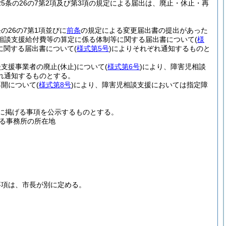
25条の26の7第2項及び第3項の規定による届出は、廃止・休止・再
の26の7第1項並びに
前条
の規定による変更届出書の提出があった
相談支援給付費等の算定に係る体制等に関する届出書について
(
様
に関する届出書について
(
様式第5号
)
によりそれぞれ通知するものと
談支援事業者の廃止
(休止)
について
(
様式第6号
)
により、障害児相談
れ通知するものとする。
再開について
(
様式第8号
)
により、障害児相談支援においては指定障
次に掲げる事項を公示するものとする。
る事務所の所在地
事項は、市長が別に定める。