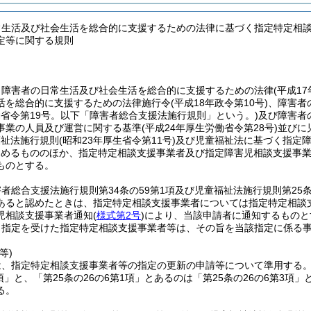
常生活及び社会生活を総合的に支援するための法律に基づく指定特定相
定等に関する規則
、障害者の日常生活及び社会生活を総合的に支援するための法律
(平成1
活を総合的に支援するための法律施行令
(平成18年政令第10号)
、障害者
働省令第19号。以下「障害者総合支援法施行規則」という。)
及び障害者
事業の人員及び運営に関する基準
(平成24年厚生労働省令第28号)
並びに
福祉法施行規則
(昭和23年厚生省令第11号)
及び児童福祉法に基づく指定
定めるもののほか、指定特定相談支援事業者及び指定障害児相談支援事
ものとする。
者総合支援法施行規則第34条の59第1項及び児童福祉法施行規則第25
あると認めたときは、指定特定相談支援事業者については指定特定相談
児相談支援事業者通知
(
様式第2号
)
により、当該申請者に通知するものと
り指定を受けた指定特定相談支援事業者等は、その旨を当該指定に係る
等)
は、指定特定相談支援事業者等の指定の更新の申請等について準用する
3項」と、「第25条の26の6第1項」とあるのは「第25条の26の6第3項」
る。