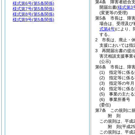
第4条
障害者総合支
様式第6号
(第5条関係)
開届出書
(
様式第3
様式第7号
(第5条関係)
(変更等の受理)
様式第8号
(第5条関係)
第5条
市長は、障害
様式第9号
(第5条関係)
場合は、受理及び
式第4号
)
により、
する。
2
市長は、廃止・
支援においては指
3
再開届出書の提
害児相談支援事業
(公示)
第6条
市長は、障害
(1)
指定等に係る
(2)
指定等に係る
(3)
指定等の年月
(4)
指定等に係る
(5)
事業の主たる
(6)
事業所番号
(委任)
第7条
この規則に
附
則
この規則は、平成2
附
則
(平成2
この規則は、平成2