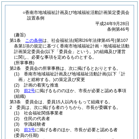
○香南市地域福祉計画及び地域福祉活動計画策定委員会
設置条例
平成24年9月28日
条例第46号
(趣旨)
第1条
この条例
は、社会福祉法
(昭和26年法律第45号)
第107
条第1項の規定に基づく香南市地域福祉計画・地域福祉活動
計画策定委員会
(以下「委員会」という。)
の組織及び運営
に関し、必要な事項を定めるものとする。
(所掌事務)
第2条
委員会の所掌事務は、次に掲げるとおりとする。
(1)
香南市地域福祉計画及び地域福祉活動計画
(以下「計
画」と総称する。)
の策定及び変更
(2)
計画の着実な推進
(3)
前2号
に掲げるもののほか、市長が必要と認める事項
(組織)
第3条
委員会は、委員15人以内をもって組織する。
2
委員は、次に掲げる者のうちから、市長が委嘱する。
(1)
社会福祉関係事業者
(2)
住民の代表者
(3)
学識経験者
(4)
前3号
に掲げる者のほか、市長が必要と認める者
(委員の任期)