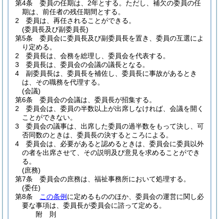
第4条
委員の任期は、2年とする。
ただし、補欠の委員の任
期は、前任者の残任期間とする。
2
委員は、再任されることができる。
(委員長及び副委員長)
第5条
委員会に委員長及び副委員長を置き、委員の互選によ
り定める。
2
委員長は、会務を総理し、委員会を代表する。
3
委員長は、委員会の会議の議長となる。
4
副委員長は、委員長を補佐し、委員長に事故があるとき
は、その職務を代理する。
(会議)
第6条
委員会の会議は、委員長が招集する。
2
委員会は、委員の半数以上が出席しなければ、会議を開く
ことができない。
3
委員会の議事は、出席した委員の過半数をもって決し、可
否同数のときは、委員長の決するところによる。
4
委員会は、必要があると認めるときは、委員会に委員以外
の者を出席させて、その説明及び意見を求めることができ
る。
(庶務)
第7条
委員会の庶務は、福祉事務所において処理する。
(委任)
第8条
この条例
に定めるもののほか、委員会の運営に関し必
要な事項は、委員長が委員会に諮って定める。
附
則