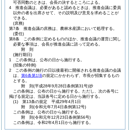
可否同数のときは、会長の決するところによる。
4
推進会議は、必要があると認めるときは、推進会議に委員
以外の者を出席させて、その説明及び意見を求めることが
できる。
(庶務)
第7条
推進会議の庶務は、農林水産課において処理する。
(委任)
第8条
この条例に定めるもののほか、推進会議の運営に関し
必要な事項は、会長が推進会議に諮って定める。
附
則
(施行期日)
1
この条例は、公布の日から施行する。
(招集の特例)
2
この条例の施行の日以後最初に開催される推進会議の会議
は、
第6条第1項
の規定にかかわらず、市長が招集するもの
とする。
附
則
(平成28年9月28日
条例第31号)
抄
この条例は、公布の日から施行する。
ただし、次の各号に
掲げる規定は、当該各号に定める日から施行する。
(1)
第13条の規定 平成29年4月1日
附
則
(令和元年7月4日
条例第12号)
この条例は、公布の日から施行する。
附
則
(令和元年12月23日
条例第56号)
この条例は、令和2年4月1日から施行する。