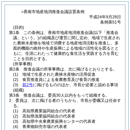
○香南市地産地消推進会議設置条例
平成24年9月28日
条例第51号
(目的)
第1条
この条例は、香南市地産地消推進会議
(以下「推進会
議」という。)
の組織及び運営に関し定め、地域で生産され
た農林水産物を地域で消費する地産地消活動を推進し、多
面的機能の維持や生産振興による地域の活性化を図るとと
もに、生涯にわたって健康的な食生活を実践する力を育む
ことを目的とする。
(所掌事務)
第2条
推進会議の所掌事務は、次に掲げるとおりとする。
(1)
地域で生産された農林水産物の活用促進
(2)
食育推進員による食農教育及び食育の推進
(3)
前2号
に掲げるもののほか、市長が必要と認める事項
(組織)
第3条
推進会議は、委員30人以内をもって組織する。
2
委員は、次に掲げる者のうちから、市長が委嘱又は任命す
る。
(1)
高知県農業協同組合の代表者
(2)
高知県漁業協同組合の代表者
(3)
高知県中央東農業振興センターの代表者
(4)
青果物卸売市場の代表者