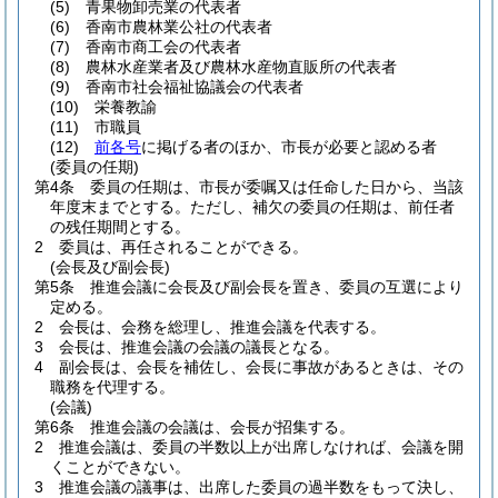
(5)
青果物卸売業の代表者
(6)
香南市農林業公社の代表者
(7)
香南市商工会の代表者
(8)
農林水産業者及び農林水産物直販所の代表者
(9)
香南市社会福祉協議会の代表者
(10)
栄養教諭
(11)
市職員
(12)
前各号
に掲げる者のほか、市長が必要と認める者
(委員の任期)
第4条
委員の任期は、市長が委嘱又は任命した日から、当該
年度末までとする。
ただし、補欠の委員の任期は、前任者
の残任期間とする。
2
委員は、再任されることができる。
(会長及び副会長)
第5条
推進会議に会長及び副会長を置き、委員の互選により
定める。
2
会長は、会務を総理し、推進会議を代表する。
3
会長は、推進会議の会議の議長となる。
4
副会長は、会長を補佐し、会長に事故があるときは、その
職務を代理する。
(会議)
第6条
推進会議の会議は、会長が招集する。
2
推進会議は、委員の半数以上が出席しなければ、会議を開
くことができない。
3
推進会議の議事は、出席した委員の過半数をもって決し、