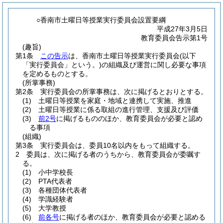
○香南市土曜日等授業実行委員会設置要綱
平成27年3月5日
教育委員会告示第1号
(趣旨)
第1条
この告示
は、香南市土曜日等授業実行委員会
(以下
「実行委員会」という。)
の組織及び運営に関し必要な事項
を定めるものとする。
(所掌事務)
第2条
実行委員会の所掌事務は、次に掲げるとおりとする。
(1)
土曜日等授業を家庭・地域と連携して実施、推進
(2)
土曜日等授業に係る取組の進行管理、支援及び評価
(3)
前2号
に掲げるもののほか、教育委員会が必要と認め
る事項
(組織)
第3条
実行委員会は、委員10名以内をもって組織する。
2
委員は、次に掲げる者のうちから、教育委員会が委嘱す
る。
(1)
小中学校長
(2)
PTA代表者
(3)
各種団体代表者
(4)
学識経験者
(5)
大学教授
(6)
前各号
に掲げる者のほか、教育委員会が必要と認める