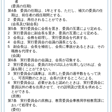
者
(委員の任期)
第4条
委員の任期は、1年とする。
ただし、補欠の委員の任
期は、前任者の残任期間とする。
2
委員は、再任されることができる。
(会長及び副会長)
第5条
実行委員会に会長を置き、委員の互選により定める。
2
実行委員会に副会長を置き、委員の互選により定める。
3
会長は、会務を総理し、実行委員会を代表する。
4
会長は、実行委員会の会議の議長となる。
5
副会長は、会長を補佐し、会長に事故があるときは、その
職務を代理する。
(会議)
第6条
実行委員会の会議は、会長が召集する。
2
実行委員会は、委員の3分の2以上が出席しなければ、会
議を開くことができない。
3
実行委員会の議事は、出席した委員の過半数をもって決
し、可否同数のときは、会長の決するところによる。
4
実行委員会は、必要があると認めたときは、実行委員会に
委員以外の者を出席させて、その説明及び意見を求めるこ
とができる。
(庶務)
第7条
実行委員会の庶務は、教育委員会事務局学校教育課に
おいて処理する。
(委任)