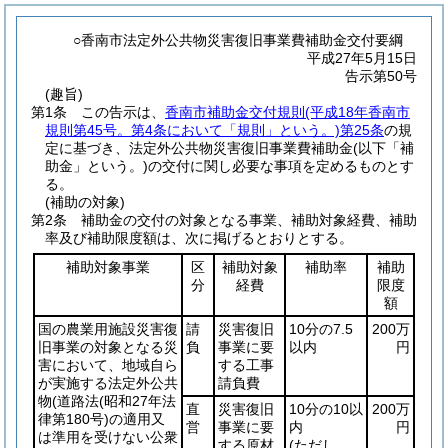
○香南市法定外公共物災害復旧事業費補助金交付要綱
平成27年5月15日
告示第50号
(趣旨)
第1条
この告示は、
香南市補助金交付規則
(平成18年香南市
規則第45号。第4条において「規則」という。)
第25条
の規
定に基づき、法定外公共物災害復旧事業費補助金
(以下「補
助金」という。)
の交付に関し必要な事項を定めるものとす
る。
(補助の対象)
第2条
補助金の交付の対象となる事業、補助対象経費、補助
率及び補助限度額は、次に掲げるとおりとする。
補助対象事業
区
補助対象
補助率
補助
分
経費
限度
額
国の農業用施設災害復
請
災害復旧
10分の7.5
200万
旧事業の対象となる災
負
事業に要
以内
円
害において、地域自ら
する工事
が実施する法定外公共
請負費
物
(道路法
(昭和27年法
直
災害復旧
10分の10以
200万
律第180号)
の適用又
営
事業に要
内
円
は準用を受けない公衆
する原材
(ただし、