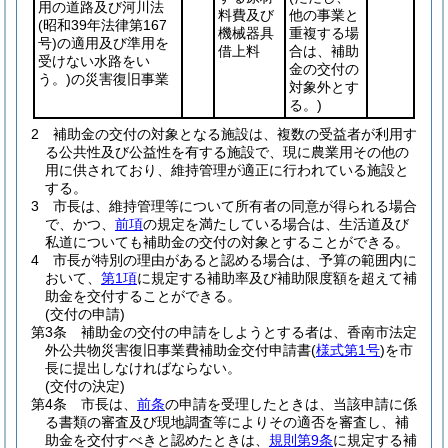
用の道路及び河川法
料費及び
他の事業と
(昭和39年法律第167
機械器具
重複する場
号)
の適用及び準用を
借上料
合は、補助
受けない水路をい
金の交付の
う。)
の災害復旧事業
対象外とす
る。)
2
補助金の交付の対象となる施設は、複数の受益者が利用す
る公共性及び公益性を有する施設で、現に農業用その他の
用に供されており、維持管理が適正に行われている施設と
する。
3
市長は、維持管理等について所有者の同意が得られる場合
で、かつ、
前項
の規定を満たしている場合は、生活道及び
私道についても補助金の交付の対象とすることができる。
4
市長が特別の理由があると認める場合は、予算の範囲内に
おいて、
第1項
に規定する補助率及び補助限度額を超えて補
助金を交付することができる。
(交付の申請)
第3条
補助金の交付の申請をしようとする者は、香南市法定
外公共物災害復旧事業費補助金交付申請書
(
様式第1号
)
を市
長に提出しなければならない。
(交付の決定)
第4条
市長は、
前条
の申請を受理したときは、当該申請に係
る書類の審査及び現地調査等によりその適否を審査し、補
助金を交付すべきと認めたときは、
規則第9条
に規定する補