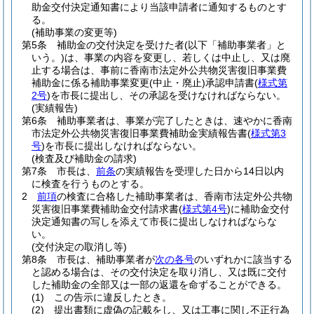
助金交付決定通知書により当該申請者に通知するものとす
る。
(補助事業の変更等)
第5条
補助金の交付決定を受けた者
(以下「補助事業者」と
いう。)
は、事業の内容を変更し、若しくは中止し、又は廃
止する場合は、事前に香南市法定外公共物災害復旧事業費
補助金に係る補助事業変更
(中止・廃止)
承認申請書
(
様式第
2号
)
を市長に提出し、その承認を受けなければならない。
(実績報告)
第6条
補助事業者は、事業が完了したときは、速やかに香南
市法定外公共物災害復旧事業費補助金実績報告書
(
様式第3
号
)
を市長に提出しなければならない。
(検査及び補助金の請求)
第7条
市長は、
前条
の実績報告を受理した日から14日以内
に検査を行うものとする。
2
前項
の検査に合格した補助事業者は、香南市法定外公共物
災害復旧事業費補助金交付請求書
(
様式第4号
)
に補助金交付
決定通知書の写しを添えて市長に提出しなければならな
い。
(交付決定の取消し等)
第8条
市長は、補助事業者が
次の各号
のいずれかに該当する
と認める場合は、その交付決定を取り消し、又は既に交付
した補助金の全部又は一部の返還を命ずることができる。
(1)
この告示に違反したとき。
(2)
提出書類に虚偽の記載をし、又は工事に関し不正行為