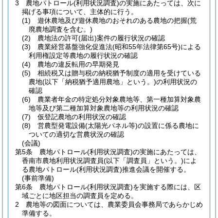
3
農地パトロール
(利用状況調査)
の実施にあたっては、次に
掲げる事項について、主体的に行う。
(1)
遊休農地及び遊休農地のおそれのある農地の把握
(荒
廃農地調査を含む。)
(2)
農地法の許可
(届出)
案件の履行状況の確認
(3)
農業経営基盤強化促進法
(昭和55年法律第65号)
による
利用権設定等農地の履行状況の確認
(4)
農地の違反転用の早期発見
(5)
相続税又は贈与税の納税猶予制度の適用を受けている
農地
(以下「納税猶予適用農地」という。)
の利用状況の
確認
(6)
農業者年金の特定処分対象農地等、第一種加算対象農
地等及び第二種加算対象農地等の利用状況の確認
(7)
仮登記農地の利用状況の確認
(8)
営農型発電設備
(太陽光パネル等)
の設置に係る農地に
ついての適切な営農状況の確認
(会議)
第5条
農地パトロール
(利用状況調査)
の実施にあたっては、
香南市農地利用状況調査員
(以下「調査員」という。)
によ
る農地パトロール
(利用状況調査)
推進会議を開催する。
(事前準備)
第6条
農地パトロール
(利用状況調査)
を実施する際には、区
域ごとに地区担当の調査員を定める。
2
農地等の図面については、農業委員会事務局であらかじめ
準備する。