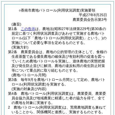
○香南市農地パトロール(利用状況調査)実施要領
平成27年8月25日
農業委員会告示第3号
(趣旨)
第1条
この告示
は、農地法
(昭和27年法律第229号)
第30条の
規定に基づく利用状況調査及びあわせて実施する農地パト
ロール
(以下「農地パトロール
(利用状況調査)
」という。)
の
実施について必要な事項を定めるものとする。
(実施方針)
第2条
農業委員会は、農地の公的管理の主体として、食糧の
生産基盤である優良農地の確保及び有効利用の促進を図っ
ていくため農地パトロールを実施し、遊休農地の実態把握
及び発生防止並びに解消、農地の違反転用の発生防止対策
等について重点的に取り組むものとする。
(農地パトロール月間)
第3条
毎年9月を農地パトロール月間として定め、農地パト
ロール
(利用状況調査)
を実施する。
(実施の対象及び内容)
第4条
農地パトロール
(利用状況調査)
は、農業委員、農業委
員会協力員及び地域農業に精通した者の協力を得て、全て
の農地を対象に実施する。
2
農地パトロール
(利用状況調査)
は、荒廃農地調査も兼ねて
いることから、関係機関と連携し、実施するものとする。