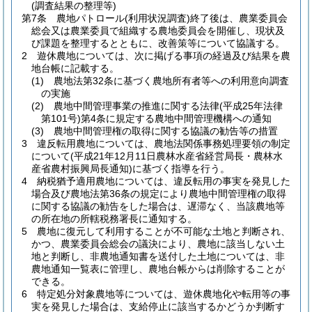
(調査結果の整理等)
第7条
農地パトロール
(利用状況調査)
終了後は、農業委員会
総会又は農業委員で組織する農地委員会を開催し、現状及
び課題を整理するとともに、改善策等について協議する。
2
遊休農地については、次に掲げる事項の経過及び結果を農
地台帳に記載する。
(1)
農地法第32条に基づく農地所有者等への利用意向調査
の実施
(2)
農地中間管理事業の推進に関する法律
(平成25年法律
第101号)
第4条に規定する農地中間管理機構への通知
(3)
農地中間管理権の取得に関する協議の勧告等の措置
3
違反転用農地については、農地法関係事務処理要領の制定
について
(平成21年12月11日農林水産省経営局長・農林水
産省農村振興局長通知)
に基づく指導を行う。
4
納税猶予適用農地については、違反転用の事実を発見した
場合及び農地法第36条の規定により農地中間管理権の取得
に関する協議の勧告をした場合は、遅滞なく、当該農地等
の所在地の所轄税務署長に通知する。
5
農地に復元して利用することが不可能な土地と判断され、
かつ、農業委員会総会の議決により、農地に該当しない土
地と判断し、非農地通知書を送付した土地については、非
農地通知一覧表に管理し、農地台帳からは削除することが
できる。
6
特定処分対象農地等については、遊休農地化や転用等の事
実を発見した場合は、支給停止に該当するかどうか判断す