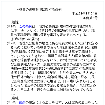
○職員の退職管理に関する条例
平成28年3月24日
条例第6号
(趣旨)
第1条
この条例
は、地方公務員法
(昭和25年法律第261号。
以下「法」という。)
第38条の6第2項の規定に基づき、職
員の退職管理に関し必要な事項を定めるものとする。
(任命権者への届出)
第2条
管理又は監督の地位にある職員の職として規則で定め
るものに就いている職員であった者
(退職手当通算予定職員
(法第38条の2第3項に規定する退職手当通算予定職員をい
う。)
であって引き続いて退職手当通算法人
(同条第2項に規
定する退職手当通算法人をいう。)
の地位に就いている者及
び公益的法人等への一般職の地方公務員の派遣等に関する
法律
(平成12年法律第50号)
第10条第2項に規定する退職派
遣者を除く。)
は、離職後2年間、営利企業以外の法人その
他の団体の地位に就いた場合
(報酬を得る場合に限る。)
又
は営利企業の地位に就いた場合は、日々雇い入れられる者
となった場合その他規則で定める場合を除き、規則で定め
るところにより、速やかに市長に届け出なければならな
い。
(過料)
第3条
前条
の規定による届出をせず、又は虚偽の届出をした