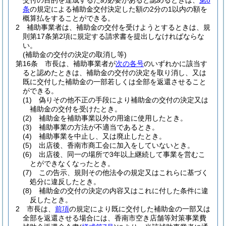
交付の目的を達成するため必要があると認めるときは、
第8
条
の規定による補助金交付決定した額の2分の1以内の額を
概算払をすることができる。
2
補助事業者は、補助金の交付を受けようとするときは、規
則第17条第2項に規定する請求書を提出しなければならな
い。
(補助金の交付の決定の取消し等)
第16条
市長は、補助事業者が
次の各号
のいずれかに該当す
ると認めたときは、補助金の交付の決定を取り消し、又は
既に交付した補助金の一部若しくは全部を返還させること
ができる。
(1)
偽りその他不正の手段により補助金の交付の決定又は
補助金の交付を受けたとき。
(2)
補助金を補助事業以外の用途に使用したとき。
(3)
補助事業の方法が不適当であるとき。
(4)
補助事業を中止し、又は廃止したとき。
(5)
出店後、香南市商工会に加入をしていないとき。
(6)
出店後、同一の場所で3年以上継続して事業を営むこ
とができなくなったとき。
(7)
この告示、規則その他法令の規定又はこれらに基づく
処分に違反したとき。
(8)
補助金の交付の決定の内容又はこれに付した条件に違
反したとき。
2
市長は、
前項
の規定により既に交付した補助金の一部又は
全部を返還させる場合には、香南市空き店舗等対策事業費