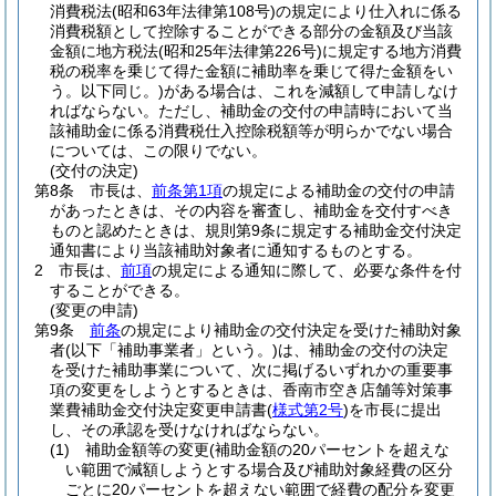
消費税法
(昭和63年法律第108号)
の規定により仕入れに係る
消費税額として控除することができる部分の金額及び当該
金額に地方税法
(昭和25年法律第226号)
に規定する地方消費
税の税率を乗じて得た金額に補助率を乗じて得た金額をい
う。以下同じ。)
がある場合は、これを減額して申請しなけ
ればならない。
ただし、補助金の交付の申請時において当
該補助金に係る消費税仕入控除税額等が明らかでない場合
については、この限りでない。
(交付の決定)
第8条
市長は、
前条第1項
の規定による補助金の交付の申請
があったときは、その内容を審査し、補助金を交付すべき
ものと認めたときは、規則第9条に規定する補助金交付決定
通知書により当該補助対象者に通知するものとする。
2
市長は、
前項
の規定による通知に際して、必要な条件を付
することができる。
(変更の申請)
第9条
前条
の規定により補助金の交付決定を受けた補助対象
者
(以下「補助事業者」という。)
は、補助金の交付の決定
を受けた補助事業について、次に掲げるいずれかの重要事
項の変更をしようとするときは、香南市空き店舗等対策事
業費補助金交付決定変更申請書
(
様式第2号
)
を市長に提出
し、その承認を受けなければならない。
(1)
補助金額等の変更
(補助金額の20パーセントを超えな
い範囲で減額しようとする場合及び補助対象経費の区分
ごとに20パーセントを超えない範囲で経費の配分を変更