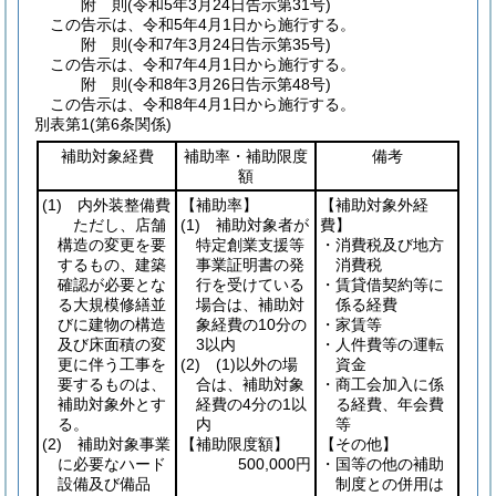
附
則
(令和5年3月24日
告示第31号)
この告示は、令和5年4月1日から施行する。
附
則
(令和7年3月24日
告示第35号)
この告示は、令和7年4月1日から施行する。
附
則
(令和8年3月26日
告示第48号)
この告示は、令和8年4月1日から施行する。
別表第1
(第6条関係)
補助対象経費
補助率・補助限度
備考
額
(1)
内外装整備費
【補助率】
【補助対象外経
ただし、店舗
(1)
補助対象者が
費】
構造の変更を要
特定創業支援等
・消費税及び地方
するもの、建築
事業証明書の発
消費税
確認が必要とな
行を受けている
・賃貸借契約等に
る大規模修繕並
場合は、補助対
係る経費
びに建物の構造
象経費の10分の
・家賃等
及び床面積の変
3以内
・人件費等の運転
更に伴う工事を
(2)
(1)
以外の場
資金
要するものは、
合は、補助対象
・商工会加入に係
補助対象外とす
経費の4分の1以
る経費、年会費
る。
内
等
(2)
補助対象事業
【補助限度額】
【その他】
に必要なハード
500,000円
・国等の他の補助
設備及び備品
制度との併用は