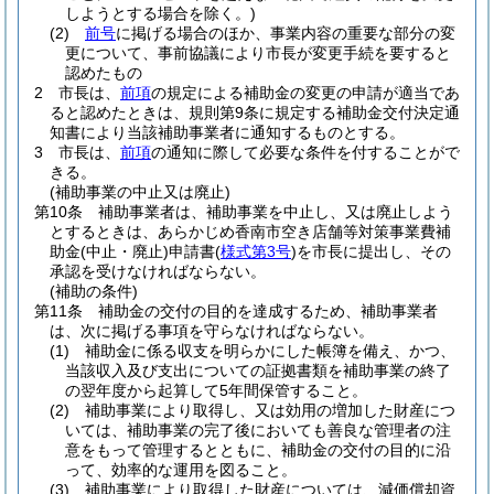
しようとする場合を除く。)
(2)
前号
に掲げる場合のほか、事業内容の重要な部分の変
更について、事前協議により市長が変更手続を要すると
認めたもの
2
市長は、
前項
の規定による補助金の変更の申請が適当であ
ると認めたときは、規則第9条に規定する補助金交付決定通
知書により当該補助事業者に通知するものとする。
3
市長は、
前項
の通知に際して必要な条件を付することがで
きる。
(補助事業の中止又は廃止)
第10条
補助事業者は、補助事業を中止し、又は廃止しよう
とするときは、あらかじめ香南市空き店舗等対策事業費補
助金
(中止・廃止)
申請書
(
様式第3号
)
を市長に提出し、その
承認を受けなければならない。
(補助の条件)
第11条
補助金の交付の目的を達成するため、補助事業者
は、次に掲げる事項を守らなければならない。
(1)
補助金に係る収支を明らかにした帳簿を備え、かつ、
当該収入及び支出についての証拠書類を補助事業の終了
の翌年度から起算して5年間保管すること。
(2)
補助事業により取得し、又は効用の増加した財産につ
いては、補助事業の完了後においても善良な管理者の注
意をもって管理するとともに、補助金の交付の目的に沿
って、効率的な運用を図ること。
(3)
補助事業により取得した財産については、減価償却資