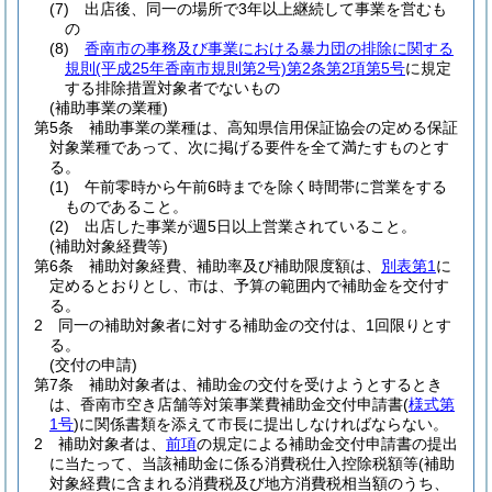
(7)
出店後、同一の場所で3年以上継続して事業を営むも
の
(8)
香南市の事務及び事業における暴力団の排除に関する
規則
(平成25年香南市規則第2号)
第2条第2項第5号
に規定
する排除措置対象者でないもの
(補助事業の業種)
第5条
補助事業の業種は、高知県信用保証協会の定める保証
対象業種であって、次に掲げる要件を全て満たすものとす
る。
(1)
午前零時から午前6時までを除く時間帯に営業をする
ものであること。
(2)
出店した事業が週5日以上営業されていること。
(補助対象経費等)
第6条
補助対象経費、補助率及び補助限度額は、
別表第1
に
定めるとおりとし、市は、予算の範囲内で補助金を交付す
る。
2
同一の補助対象者に対する補助金の交付は、1回限りとす
る。
(交付の申請)
第7条
補助対象者は、補助金の交付を受けようとするとき
は、香南市空き店舗等対策事業費補助金交付申請書
(
様式第
1号
)
に関係書類を添えて市長に提出しなければならない。
2
補助対象者は、
前項
の規定による補助金交付申請書の提出
に当たって、当該補助金に係る消費税仕入控除税額等
(補助
対象経費に含まれる消費税及び地方消費税相当額のうち、