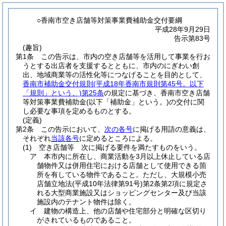
○香南市空き店舗等対策事業費補助金交付要綱
平成28年9月29日
告示第83号
(趣旨)
第1条
この告示は、市内の空き店舗等を活用して事業を行お
うとする出店者を支援するとともに、市内のにぎわい創
出、地域商業等の活性化等につなげることを目的として、
香南市補助金交付規則
(平成18年香南市規則第45号。以下
「規則」という、)
第25条
の規定に基づき、香南市空き店舗
等対策事業費補助金
(以下「補助金」という。)
の交付に関
し必要な事項を定めるものとする。
(定義)
第2条
この告示において、
次の各号
に掲げる用語の意義は、
それぞれ
当該各号
に定めるところによる。
(1)
空き店舗等 次に掲げる要件を満たすものをいう。
ア
本市内に所在し、商業活動を3月以上休止している店
舗物件又は併用住宅における店舗として使用できる箇
所を有している物件であること。
ただし、大規模小売
店舗立地法
(平成10年法律第91号)
第2条第2項に規定さ
れる大型商業施設又はショッピングセンター及び当該
施設内のテナント物件は除く。
イ
建物の構造上、他の店舗や住宅部分と明確な区切り
がされているものであること。