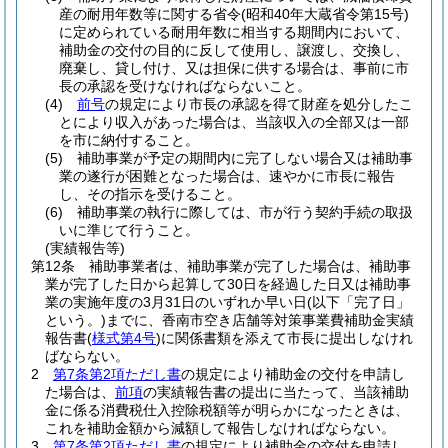
産の耐用年数等に関する省令
(昭和40年大蔵省令第15号)
に定められている耐用年数に相当する期間内において、
補助金の交付の目的に反して使用し、譲渡し、交換し、
廃棄し、貸し付け、又は担保に供する場合は、事前に市
長の承認を受けなければならないこと。
(4)
前号
の規定により市長の承認を得て財産を処分したこ
とにより収入があった場合は、当該収入の全部又は一部
を市に納付すること。
(5)
補助事業が予定の期間内に完了しない場合又は補助事
業の遂行が困難となった場合は、速やかに市長に報告
し、その指示を受けること。
(6)
補助事業の執行に際しては、市が行う契約手続の取扱
いに準じて行うこと。
(実績報告等)
第12条
補助事業者は、補助事業が完了した場合は、補助事
業が完了した日から起算して30日を経過した日又は補助事
業の実施年度の3月31日のいずれか早い日
(以下「完了日」
という。)
までに、香南市空き店舗等対策事業費補助金実績
報告書
(
様式第4号
)
に関係書類を添えて市長に提出しなけれ
ばならない。
2
第7条第2項ただし書
の規定により補助金の交付を申請し
た場合は、
前項
の実績報告書の提出に当たって、当該補助
金に係る消費税仕入控除税額等が明らかになったときは、
これを補助金額から減額して報告しなければならない。
3
第7条第2項ただし書
の規定により補助金の交付を申請し