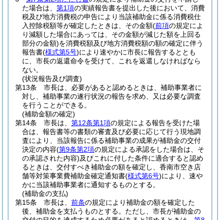
た場合は、
第1項
の実績報告書を提出した後において、消費
税及び地方消費税の申告により当該補助金に係る消費税仕
入控除税額等が確定したときは、その金額
(
前項
の規定によ
り減額した場合にあっては、その金額が減じた額を上回る
部分の金額)
を消費税額及び地方消費税額の額の確定に伴う
報告書
(
様式第5号
)
により速やかに市長に報告するととも
に、市長の返還命令を受けて、これを返還しなければなら
ない。
(状況報告及び調査)
第13条
市長は、必要があると認めるときは、補助事業者に
対し、補助事業の遂行状況の報告を求め、又は必要な調査
を行うことができる。
(補助金額の確定)
第14条
市長は、
第12条第1項
の規定による報告を受けた場
合は、報告書等の書類の審査及び必要に応じて行う現地調
査により、当該報告に係る補助事業の成果が補助金の交付
決定の内容
(
第9条第2項
の規定による承認をした場合は、そ
の承認された内容)
及びこれに付した条件に適合すると認め
るときは、交付すべき補助金の額を確定し、香南市空き店
舗等対策事業費補助金確定通知書
(
様式第6号
)
により、速や
かに当該補助事業者に通知するものとする。
(補助金の支払)
第15条
市長は、
前条
の規定により補助金の額を確定した
後、補助金を支払うものとする。
ただし、市長が補助金の