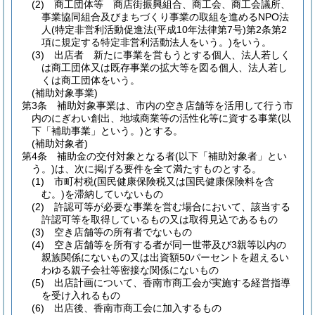
(2)
商工団体等 商店街振興組合、商工会、商工会議所、
事業協同組合及びまちづくり事業の取組を進めるNPO法
人
(特定非営利活動促進法
(平成10年法律第7号)
第2条第2
項に規定する特定非営利活動法人をいう。)
をいう。
(3)
出店者 新たに事業を営もうとする個人、法人若しく
は商工団体又は既存事業の拡大等を図る個人、法人若し
くは商工団体をいう。
(補助対象事業)
第3条
補助対象事業は、市内の空き店舗等を活用して行う市
内のにぎわい創出、地域商業等の活性化等に資する事業
(以
下「補助事業」という。)
とする。
(補助対象者)
第4条
補助金の交付対象となる者
(以下「補助対象者」とい
う。)
は、次に掲げる要件を全て満たすものとする。
(1)
市町村税
(国民健康保険税又は国民健康保険料を含
む。)
を滞納していないもの
(2)
許認可等が必要な事業を営む場合において、該当する
許認可等を取得しているもの又は取得見込であるもの
(3)
空き店舗等の所有者でないもの
(4)
空き店舗等を所有する者が同一世帯及び3親等以内の
親族関係にないもの又は出資額50パーセントを超えるい
わゆる親子会社等密接な関係にないもの
(5)
出店計画について、香南市商工会が実施する経営指導
を受け入れるもの
(6)
出店後、香南市商工会に加入するもの