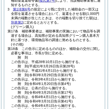
補助金返還命令書
(
様式第7号
)
により、当該補助事業者に通
知するものとする。
3
第1項第6号
の規定により既に交付した補助金の一部又は
全部を返還させる場合において、返還をさせる額
(1,000円
未満の端数が生じたときは、その端数を切り捨てた額)
は、
別表第2
に定めるとおりとする。
(グリーン購入)
第17条
補助事業者は、補助事業の実施において物品等を調
達する場合は、高知県が定める高知県グリーン購入基本方
針に基づき、環境物品等の調達に努めるものとする。
(その他)
第18条
この告示に定めるもののほか、補助金の交付に関し
必要な事項は、市長が別に定める。
附
則
この告示は、平成28年10月1日から施行する。
附
則
(平成31年3月26日
告示第28号)
この告示は、平成31年4月1日から施行する。
附
則
(令和3年3月29日
告示第31号)
この告示は、令和3年4月1日から施行する。
附
則
(令和4年1月20日
告示第4号)
この告示は、公表の日から施行する。
附
則
(令和4年3月25日
告示第17号)
この告示は、令和4年4月1日から施行する。
附
則
(令和4年3月31日
告示第41号)
この告示は、令和4年4月1日から施行する。