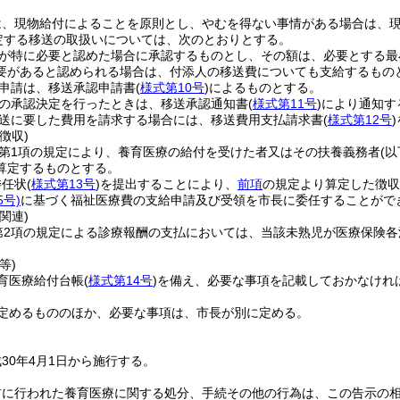
は、現物給付によることを原則とし、やむを得ない事情がある場合は、
定する移送の取扱いについては、次のとおりとする。
が特に必要と認めた場合に承認するものとし、その額は、必要とする最
要があると認められる場合は、付添人の移送費についても支給するもの
申請は、移送承認申請書
(
様式第10号
)
によるものとする。
の承認決定を行ったときは、移送承認通知書
(
様式第11号
)
により通知す
送に要した費用を請求する場合には、移送費用支払請求書
(
様式第12号
)
徴収)
4第1項の規定により、養育医療の給付を受けた者又はその扶養義務者
(
算定するものとする。
委任状
(
様式第13号
)
を提出することにより、
前項
の規定より算定した徴収
号)
に基づく福祉医療費の支給申請及び受領を市長に委任することがで
関連)
条第2項の規定による診療報酬の支払においては、当該未熟児が医療保険
等)
育医療給付台帳
(
様式第14号
)
を備え、必要な事項を記載しておかなけれ
定めるもののほか、必要な事項は、市長が別に定める。
30年4月1日から施行する。
前に行われた養育医療に関する処分、手続その他の行為は、この告示の