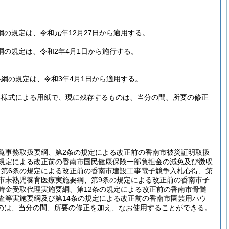
の規定は、令和元年12月27日から適用する。
の規定は、令和2年4月1日から施行する。
綱の規定は、令和3年4月1日から適用する。
る様式による用紙で、現に残存するものは、当分の間、所要の修正
覧事務取扱要綱、第2条の規定による改正前の香南市被災証明取扱
の規定による改正前の香南市国民健康保険一部負担金の減免及び徴収
、第6条の規定による改正前の香南市建設工事電子競争入札心得、第
市未熟児養育医療実施要綱、第9条の規定による改正前の香南市子
時金受取代理実施要綱、第12条の規定による改正前の香南市骨髄
査等実施要綱及び第14条の規定による改正前の香南市園芸用ハウ
のは、当分の間、所要の修正を加え、なお使用することができる。