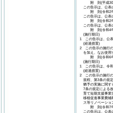
附
則
(平成3
この告示は、公表
附
則
(令和2
この告示は、公表
附
則
(令和2
この告示は、公表
附
則
(令和4
(施行期日)
1
この告示は、公表
(経過措置)
2
この告示の施行
を加え、なお使用
附
則
(令和6
(施行期日)
1
この告示は、令和
(経過措置)
2
この告示の施行
規程、第3条の規
猶予の実施に関す
7条の規定による
育て短期支援事業
移植促進事業費補
ス等リノベーショ
附
則
(令和7
この告示は、公表