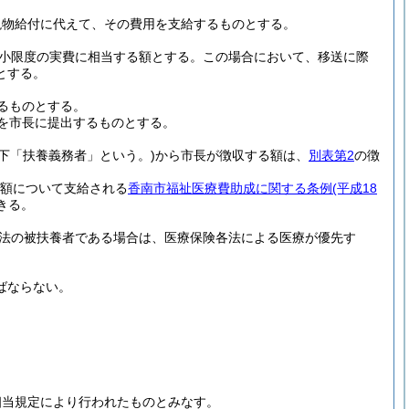
現物給付に代えて、その費用を支給するものとする。
小限度の実費に相当する額とする。
この場合において、移送に際
とする。
るものとする。
を市長に提出するものとする。
以下「扶養義務者」という。)
から市長が徴収する額は、
別表第2
の徴
額について支給される
香南市福祉医療費助成に関する条例
(平成18
きる。
各法の被扶養者である場合は、医療保険各法による医療が優先す
ばならない。
相当規定により行われたものとみなす。