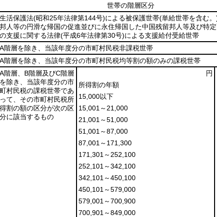
世帯の階層区分
生活保護法
(昭和25年法律第144号)
による被保護世帯
(単給世帯を含む。
邦人等の円滑な帰国の促進並びに永住帰国した中国残留邦人等及び特定
の支援に関する法律
(平成6年法律第30号)
による支援給付受給世帯
A階層を除き、当該年度分の市町村民税非課税世帯
A階層を除き、当該年度分の市町村民税均等割の額のみの課税世帯
A階層、B階層及びC階層
円
を除き、当該年度分の市
所得割の年額
町村民税の課税世帯であ
15,000以下
って、その市町村民税所
得割の額の区分が次の区
15,001～21,000
分に該当するもの
21,001～51,000
51,001～87,000
87,001～171,300
171,301～252,100
252,101～342,100
342,101～450,100
450,101～579,000
579,001～700,900
700,901～849,000