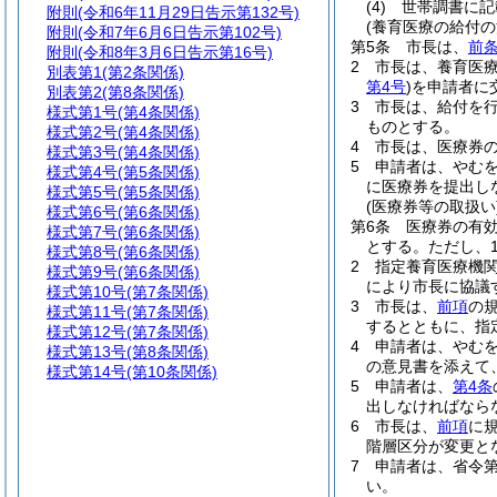
(4)
世帯調書に記
附則
(令和6年11月29日告示第132号)
(養育医療の給付の
附則
(令和7年6月6日告示第102号)
第5条
市長は、
前
附則
(令和8年3月6日告示第16号)
2
市長は、養育医療
別表第1
(第2条関係)
第4号
)
を申請者に
別表第2
(第8条関係)
3
市長は、給付を
様式第1号
(第4条関係)
ものとする。
様式第2号
(第4条関係)
4
市長は、医療券
様式第3号
(第4条関係)
5
申請者は、やむ
様式第4号
(第5条関係)
に医療券を提出し
様式第5号
(第5条関係)
(医療券等の取扱い
様式第6号
(第6条関係)
第6条
医療券の有
様式第7号
(第6条関係)
とする。
ただし、
様式第8号
(第6条関係)
2
指定養育医療機
様式第9号
(第6条関係)
により市長に協議
様式第10号
(第7条関係)
3
市長は、
前項
の
様式第11号
(第7条関係)
するとともに、指
様式第12号
(第7条関係)
4
申請者は、やむ
様式第13号
(第8条関係)
の意見書を添えて
様式第14号
(第10条関係)
5
申請者は、
第4条
出しなければなら
6
市長は、
前項
に
階層区分が変更と
7
申請者は、省令
い。