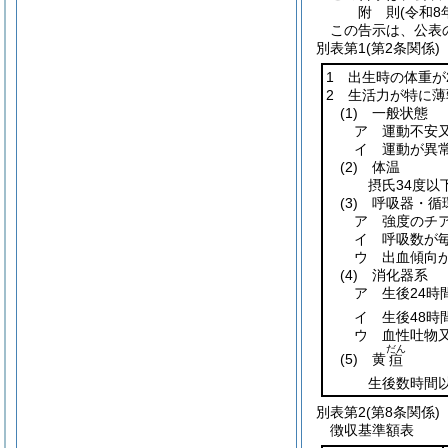
附
則
(令和8
この告示は、公表
別表第1
(第2条関係)
1 出生時の体重が2
2 生活力が特に
(1)
一般状態
ア 運動不安
イ 運動が異
(2)
体温
摂氏34度以
(3)
呼吸器・循
ア 強度のチ
イ 呼吸数が毎
ウ 出血傾向
(4)
消化器系
ア 生後24時
イ 生後48時
ウ 血性吐物
だん
(5)
黄
疸
生後数時間
別表第2
(第8条関係)
徴収基準額表