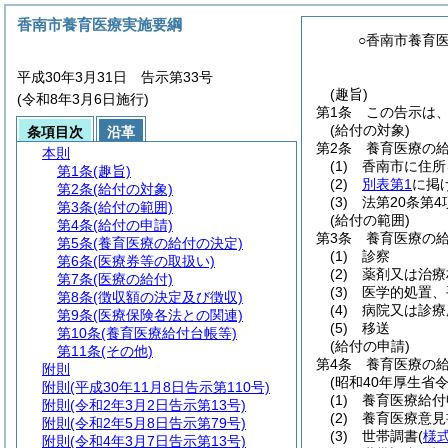
香南市養育医療実施要綱
○香南市養育
平成30年3月31日 告示第33号
(趣旨)
(令和8年3月6日施行)
第1条
この告示は
(給付の対象)
条項目次
沿革
第2条
養育医療の
本則
(1)
香南市に住所
第1条
(趣旨)
(2)
別表第1
に掲
第2条
(給付の対象)
(3)
法第20条第
第3条
(給付の範囲)
(給付の範囲)
第4条
(給付の申請)
第3条
養育医療の
第5条
(養育医療の給付の決定)
(1)
診察
第6条
(医療券等の取扱い)
(2)
薬剤又は治療
第7条
(医療の給付)
(3)
医学的処置、
第8条
(徴収額の決定及び徴収)
(4)
病院又は診療
第9条
(医療保険各法との関連)
(5)
移送
第10条
(養育医療給付台帳等)
(給付の申請)
第11条
(その他)
第4条
養育医療の
附則
(昭和40年厚生省
附則
(平成30年11月8日告示第110号)
(1)
養育医療給付
附則
(令和2年3月2日告示第13号)
(2)
養育医療意見
附則
(令和2年5月8日告示第79号)
(3)
世帯調書
(
様
附則
(令和4年3月7日告示第13号)