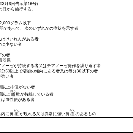
年3月6日
告示第16号)
の日から施行する。
,000グラム以下
薄弱であって、次のいずれかの症状を示す者
又はけいれんがある者
常に少ない者
下の者
環器系
アノーゼが持続する者又はチアノーゼ発作を繰り返す者
分50以上で増加の傾向にある者又は毎分30以下の者
が強い者
間以上排便がない者
おう
間以上
吐が持続している者
嘔
又は血性便がある者
だん
だん
以内に黄
が現れる又は異常に強い黄
のあるもの
疸
疸