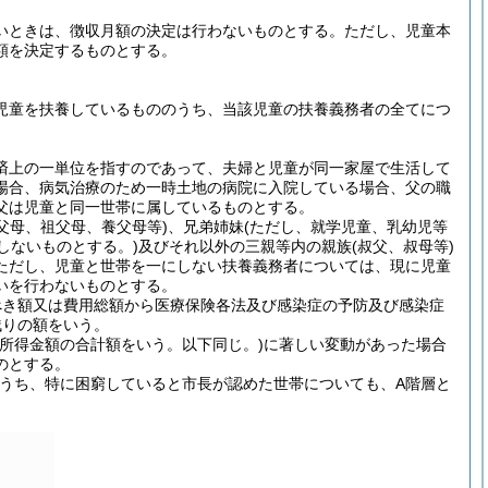
者がないときは、徴収月額の決定は行わないものとする。ただし、児童本
額を決定するものとする。
児童を扶養しているもののうち、当該児童の扶養義務者の全てにつ
済上の一単位を指すのであって、夫婦と児童が同一家屋で生活して
場合、病気治療のため一時土地の病院に入院している場合、父の職
父は児童と同一世帯に属しているものとする。
父母、祖父母、養父母等)、兄弟姉妹(ただし、就学児童、乳幼児等
しないものとする。)及びそれ以外の三親等内の親族(叔父、叔母等)
ただし、児童と世帯を一にしない扶養義務者については、現に児童
いを行わないものとする。
べき額又は費用総額から医療保険各法及び感染症の予防及び感染症
残りの額をいう。
する所得金額の合計額をいう。以下同じ。)に著しい変動があった場合
のとする。
のうち、特に困窮していると市長が認めた世帯についても、A階層と