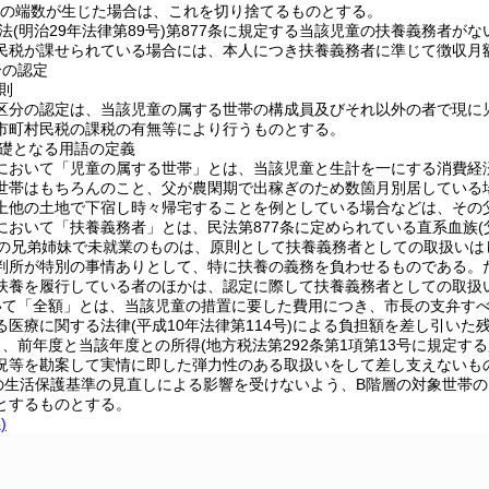
円未満の端数が生じた場合は、これを切り捨てるものとする。
に民法(明治29年法律第89号)第877条に規定する当該児童の扶養義務
民税が課せられている場合には、本人につき扶養義務者に準じて徴収月
分の認定
原則
区分の認定は、当該児童の属する世帯の構成員及びそれ以外の者で現に
市町村民税の課税の有無等により行うものとする。
基礎となる用語の定義
において「児童の属する世帯」とは、当該児童と生計を一にする消費経
世帯はもちろんのこと、父が農閑期で出稼ぎのため数箇月別居している
上他の土地で下宿し時々帰宅することを例としている場合などは、その
において「扶養義務者」とは、民法第877条に定められている直系血族(
満の兄弟姉妹で未就業のものは、原則として扶養義務者としての取扱いは
判所が特別の事情ありとして、特に扶養の義務を負わせるものである。
扶養を履行している者のほかは、認定に際して扶養義務者としての取扱
いて「全額」とは、当該児童の措置に要した費用につき、市長の支弁す
る医療に関する法律(平成10年法律第114号)による負担額を差し引いた
り、前年度と当該年度との所得(地方税法第292条第1項第13号に規定
況等を勘案して実情に即した弾力性のある取扱いをして差し支えないも
度の生活保護基準の見直しによる影響を受けないよう、B階層の対象世帯
とするものとする。
)