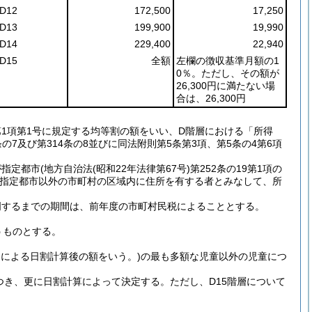
D12
172,500
17,250
D13
199,900
19,990
D14
229,400
22,940
D15
全額
左欄の徴収基準月額の1
0％。ただし、その額が
26,300円に満たない場
合は、26,300円
条第1項第1号に規定する均等割の額をいい、D階層における「所得
7及び第314条の8並びに同法附則第5条第3項、第5条の4第6項
市(地方自治法(昭和22年法律第67号)第252条の19第1項の
を指定都市以外の市町村の区域内に住所を有する者とみなして、所
明するまでの期間は、前年度の市町村民税によることとする。
うものとする。
2)による日割計算後の額をいう。)の最も多額な児童以外の児童につ
つき、更に日割計算によって決定する。ただし、D15階層について