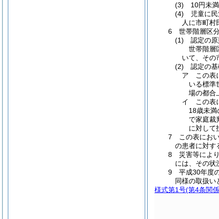
(3) 10
(4) 児童
人に市町村
6 世帯階層区
(1) 認定の
世帯階層
いて、その
(2) 認定の
ア この表
いる標準
場の都合
イ この表
18歳未
で家庭裁
に対して
7 この表にお
の患者に対す
8 災害等によ
には、その状
9 平成30年
同様の取扱い
様式第1号
(第4条関係