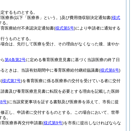
決定するものとする。
育医療券
(以下「医療券」という。)
及び費用徴収額決定通知書
(
様式
する。
養育医療給付不承認決定通知書
(
様式第5号
)
により申請者に通知する
を行うものとする。
い場合は、先行して医療を受け、その理由がなくなった後、速やか
から
第4条第2号
に定める養育医療意見書に基づく当該医療の終了日
めるときは、当該有効期間中に養育医療給付継続協議書
(
様式第6号
)
書
(
様式第7号
)
を養育医療に係る医療券の交付を受けている者に交付
申請書及び養育医療意見書に転院を必要とする理由を記載した医師
8号
)
に当該変更事項を証する書類及び医療券を添えて、市長に提
を修正し、申請者に交付するものとする。
この場合において、世帯
する。
養育医療券再交付申請書
(
様式第9号
)
を市長に提出しなければならな