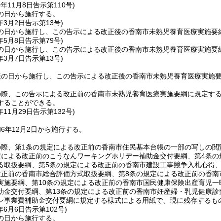
0年11月8日
告示第110号)
の日から施行する。
年3月2日
告示第13号)
の日から施行し、この告示による改正後の香南市未熟児養育医療実施要綱
年5月8日
告示第79号)
の日から施行し、この告示による改正後の香南市未熟児養育医療実施要綱
年3月7日
告示第13号)
の日から施行し、この告示による改正後の香南市未熟児養育医療実施要
の際、この告示による改正前の香南市未熟児養育医療実施要綱に規定す
することができる。
年11月29日
告示第132号)
6年12月2日から施行する。
の際、第1条の規定による改正前の香南市住民基本台帳の一部の写しの閲
定による改正前のこうなんワーキングホリデー補助金交付要綱、第4条
る取扱要綱、第5条の規定による改正前の香南市建設工事競争入札心得
改正前の香南市総合評価方式取扱要綱、第8条の規定による改正前の香南
実施要綱、第10条の規定による改正前の香南市国民健康保険出産育児一
助金交付要綱、第13条の規定による改正前の香南市妊産婦・乳児健康診
ン事業費補助金交付要綱に規定する様式による用紙で、現に残存するも
年6月6日
告示第102号)
の日から施行する。