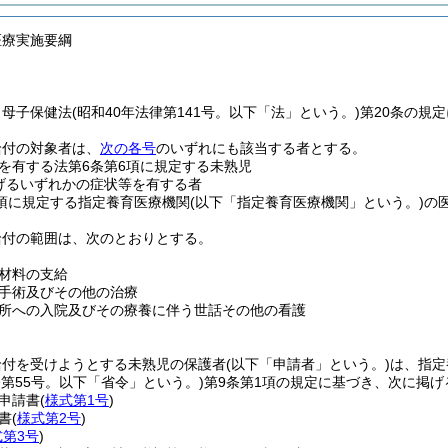
医療実施要綱
、母子保健法
(昭和40年法律第141号。以下「法」という。)
第20条の規
給付の対象者は、
次の各号
のいずれにも該当する者とする。
を有する法第6条第6項に規定する未熟児
げるいずれかの症状等を有する者
4項に規定する指定養育医療機関
(以下「指定養育医療機関」という。)
の
給付の範囲は、次のとおりとする。
材料の支給
手術及びその他の治療
所への入院及びその療養に伴う世話その他の看護
給付を受けようとする未熟児の保護者
(以下「申請者」という。)
は、指定
令第55号。以下「省令」という。)
第9条第1項の規定に基づき、次に掲
申請書
(
様式第1号
)
書
(
様式第2号
)
式第3号
)