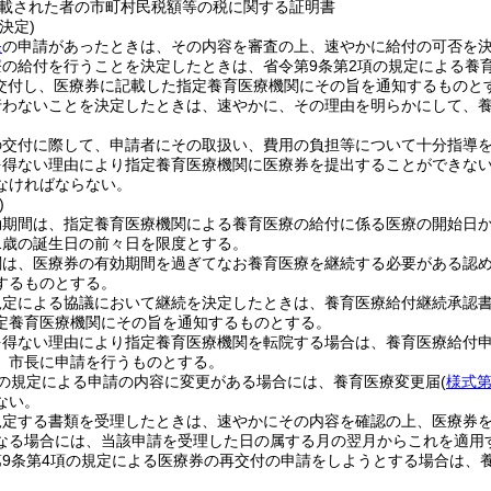
載された者の市町村民税額等の税に関する証明書
決定)
条
の申請があったときは、その内容を審査の上、速やかに給付の可否を
の給付を行うことを決定したときは、省令第9条第2項の規定による養
交付し、医療券に記載した指定養育医療機関にその旨を通知するものと
行わないことを決定したときは、速やかに、その理由を明らかにして、
の交付に際して、申請者にその取扱い、費用の負担等について十分指導
を得ない理由により指定養育医療機関に医療券を提出することができな
なければならない。
)
効期間は、指定養育医療機関による養育医療の給付に係る医療の開始日
1歳の誕生日の前々日を限度とする。
関は、医療券の有効期間を過ぎてなお養育医療を継続する必要がある認
するものとする。
規定による協議において継続を決定したときは、養育医療給付継続承認
定養育医療機関にその旨を通知するものとする。
を得ない理由により指定養育医療機関を転院する場合は、養育医療給付
、市長に申請を行うものとする。
の規定による申請の内容に変更がある場合には、養育医療変更届
(
様式第
ない。
規定する書類を受理したときは、速やかにその内容を確認の上、医療券
なる場合には、当該申請を受理した日の属する月の翌月からこれを適用
第9条第4項の規定による医療券の再交付の申請をしようとする場合は、