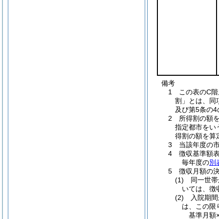
備考
1 この表のC階
割」とは、同項
及び第5条の
2 所得割の額を
指定都市をい
得割の額を算
3 当該年度の
4 徴収基準額
毎年度の
別
5 徴収月額の
(1) 同一
いては、徴
(2) 入院
は、この限
基準月額