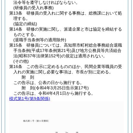
法令等を遵守しなければならない。
(研修員の受入れ事務)
第13条
研修員の受入れに関する事務は、総務課において処
理する。
(協定の締結)
第14条
研修の実施に関し、派遣企業と市は協定を締結する
ものとする。
(退職手当条例等の適用除外)
第15条
研修員については、高知県市町村総合事務組合退職
手当条例
(平成17年条例第21号)
及び地方公務員等共済組合
法
(昭和37年法律第152号)
の規定は適用されない。
(その他)
第16条
この告示に定めるもののほか、民間企業等職員の受
入れの実施に関し必要な事項は、市長が別に定める。
附
則
この告示は、公表の日から施行する。
附
則
(令和4年3月25日
告示第17号)
この告示は、令和4年4月1日から施行する。
様式第1号
(第9条関係)