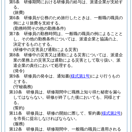
第5条
研修期間における研修員の給与は、派遣企業が支給す
る。
(旅費)
第6条
研修員が公務のため旅行したときは、一般職の職員の
例により旅費を支給する。
(勤務時間その他の勤務条件)
第7条
研修員の勤務時間は、一般職の職員の例によることと
し、その他の勤務条件については、派遣企業と協議の上、
決定するものとする。
(研修中の災害及び通勤による災害)
第8条
研修中の災害又は通勤による災害については、派遣企
業の業務上の災害又は通勤による災害として取り扱い、派
遣企業の責任において処理する。
(発令)
第9条
研修員の発令は、通知書
(
様式第1号
)
により行うもの
とする。
(守秘義務)
第10条
研修員は、研修期間中に職務上知り得た秘密を漏ら
してはならない。
研修が終了した後においても、同様とす
る。
(誓約)
第11条
研修員は、研修の開始に際して、誓約書
(
様式第2号
)
を市長に提出しなければならない。
(服務)
第12条
研修員は、研修期間中、一般職の職員に適用される