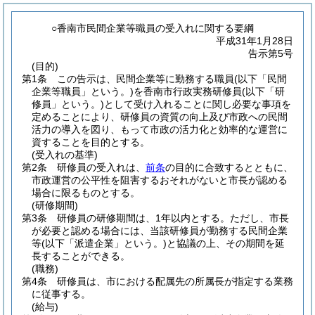
○香南市民間企業等職員の受入れに関する要綱
平成31年1月28日
告示第5号
(目的)
第1条
この告示は、民間企業等に勤務する職員
(以下「民間
企業等職員」という。)
を香南市行政実務研修員
(以下「研
修員」という。)
として受け入れることに関し必要な事項を
定めることにより、研修員の資質の向上及び市政への民間
活力の導入を図り、もって市政の活力化と効率的な運営に
資することを目的とする。
(受入れの基準)
第2条
研修員の受入れは、
前条
の目的に合致するとともに、
市政運営の公平性を阻害するおそれがないと市長が認める
場合に限るものとする。
(研修期間)
第3条
研修員の研修期間は、1年以内とする。
ただし、市長
が必要と認める場合には、当該研修員が勤務する民間企業
等
(以下「派遣企業」という。)
と協議の上、その期間を延
長することができる。
(職務)
第4条
研修員は、市における配属先の所属長が指定する業務
に従事する。
(給与)