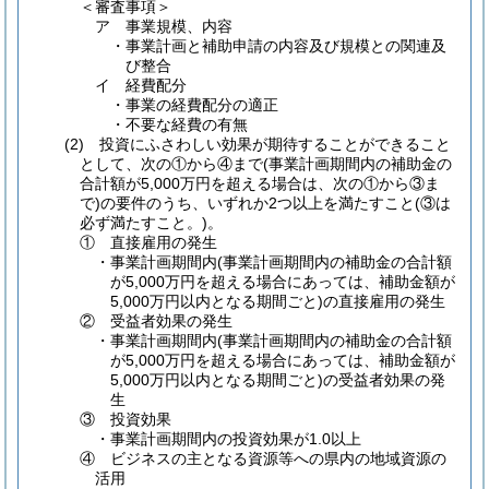
＜審査事項＞
ア 事業規模、内容
・事業計画と補助申請の内容及び規模との関連及
び整合
イ 経費配分
・事業の経費配分の適正
・不要な経費の有無
(2) 投資にふさわしい効果が期待することができること
として、次の①から④まで(事業計画期間内の補助金の
合計額が5,000万円を超える場合は、次の①から③ま
で)の要件のうち、いずれか2つ以上を満たすこと(③は
必ず満たすこと。)。
① 直接雇用の発生
・事業計画期間内(事業計画期間内の補助金の合計額
が5,000万円を超える場合にあっては、補助金額が
5,000万円以内となる期間ごと)の直接雇用の発生
② 受益者効果の発生
・事業計画期間内(事業計画期間内の補助金の合計額
が5,000万円を超える場合にあっては、補助金額が
5,000万円以内となる期間ごと)の受益者効果の発
生
③ 投資効果
・事業計画期間内の投資効果が1.0以上
④ ビジネスの主となる資源等への県内の地域資源の
活用