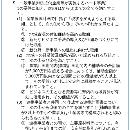
5 一般事業(特別分)(企業等が実施するハード事業)
3の要件に加え、次の(1)から(3)までの全てを満たすこ
と。
(1) 産業振興計画で目指す「現状を変えようとする取
組」として、次の①から③までのいずれかを満たすこ
と。
① 地域資源の付加価値を高める取組
② 新たなビジネス手法の導入及び仕組みづくりに向
けた取組
③ 新分野・新事業への進出に向けた取組
(2) 地域への経済波及効果が高いと認められる取組とし
て、次の①及び②を満たすこと。
① 事業計画期間内(事業計画期間内の補助金の合計額
が5,000万円を超える場合にあっては、補助金額が
5,000万円以内となる期間ごと)の受益者が5人以上
で、その受益が3年以上安定的に継続することが見込
まれていること。
② ビジネスの主となる資源等に県内の地域資源が有
効に活用され、その価値が高まること。
(3) 連携事業者と共同して作成する連携計画書につい
て、次の①から③までの全てを満たすこと(補助事業者
が3以上の中小企業者又は生産者等で構成されると認め
られるものを除く。)。
① 連携事業者との間で、主要原材料等について、今
後3年から5年までの間、安定的に取引が行われるこ