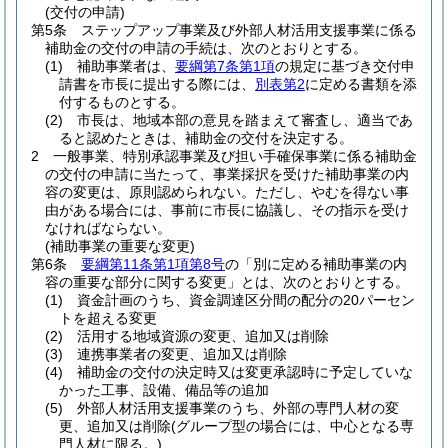
(交付の申請)
第5条
ステップアップ事業及び外部人材活用支援事業に係る
補助金の交付の申請の手続は、次のとおりとする。
(1)
補助事業者は、
要綱第7条第1項
の規定に基づき交付申
請書を市長に提出する際には、
別表第2
に定める書類を添
付するものとする。
(2)
市長は、地域本部の意見を踏まえて審査し、適当であ
ると認めたときは、補助金の交付を決定する。
2
一般事業、特別承認事業及び担い手確保事業に係る補助金
の交付の申請に当たって、事業採択を受けた補助事業の内
容の変更は、原則認められない。
ただし、やむを得ない事
由がある場合には、事前に市長に協議し、その指示を受け
なければならない。
(補助事業の重要な変更)
第6条
要綱第11条第1項第8号
の「別に定める補助事業の内
容の重要な部分に関する変更」とは、次のとおりとする。
(1)
資金計画のうち、資金調達区分間の配分の20パーセン
トを超える変更
(2)
活用する地域資源の変更、追加又は削除
(3)
連携事業者の変更、追加又は削除
(4)
補助金の交付の決定時又は変更承認時に予定していな
かった工事、設備、備品等の追加
(5)
外部人材活用支援事業のうち、外部の専門人材の変
更、追加又は削除
(グループ型の場合には、中心となる専
門人材に限る。)