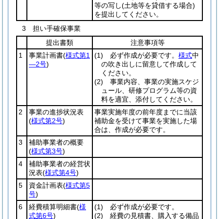
等の写し
(土地等を貸借する場合)
を提出してください。
3 担い手確保事業
提出書類
注意事項等
1
事業計画書
(
様式第1
(1)
必ず作成が必要です。
様式
中
―2号
)
の吹き出しに留意して作成して
ください。
(2)
事業内容、事業の実施スケジ
ュール、研修プログラム等の資
料を適宜、添付してください。
2
事業の進捗状況表
事業実施年度の前年度までに当該
(
様式第2号
)
補助金を受けて事業を実施した場
合は、作成が必要です。
3
補助事業者の概要
(
様式第3号
)
4
補助事業者の経営状
況表
(
様式第4号
)
5
資金計画表
(
様式第5
号
)
6
経費積算明細書
(
様
(1)
必ず作成が必要です。
式第6号
)
(2)
経費の見積書、購入する備品