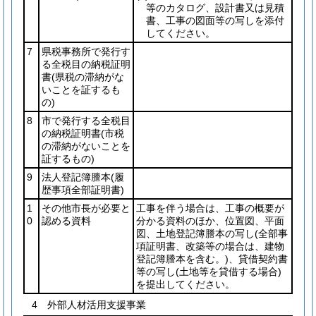
等のカタログ、設計書又は見積
書、工事の図面等の写しを添付
してください。
7
県税事務所で発行す
る全税目の納税証明
書
(県税の滞納がな
いことを証するも
の)
8
市で発行する全税目
の納税証明書
(市税
の滞納がないことを
証するもの)
9
法人登記簿謄本
(履
歴事項全部証明書)
1
その他市長が必要と
工事を伴う場合は、工事の概要が
0
認める資料
分かる資料のほか、位置図、平面
図、土地登記簿謄本の写し
(全部事
項証明書、改築等の場合は、建物
登記簿謄本を含む。)
、貸借契約書
等の写し
(土地等を貸借する場合)
を提出してください。
4 外部人材活用支援事業