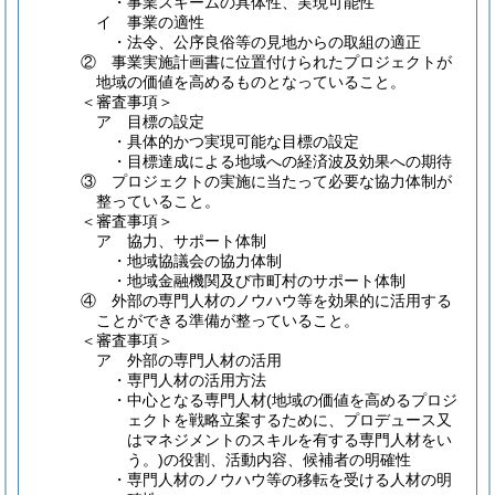
・事業スキームの具体性、実現可能性
イ 事業の適性
・法令、公序良俗等の見地からの取組の適正
② 事業実施計画書に位置付けられたプロジェクトが
地域の価値を高めるものとなっていること。
＜審査事項＞
ア 目標の設定
・具体的かつ実現可能な目標の設定
・目標達成による地域への経済波及効果への期待
③ プロジェクトの実施に当たって必要な協力体制が
整っていること。
＜審査事項＞
ア 協力、サポート体制
・地域協議会の協力体制
・地域金融機関及び市町村のサポート体制
④ 外部の専門人材のノウハウ等を効果的に活用する
ことができる準備が整っていること。
＜審査事項＞
ア 外部の専門人材の活用
・専門人材の活用方法
・中心となる専門人材(地域の価値を高めるプロジ
ェクトを戦略立案するために、プロデュース又
はマネジメントのスキルを有する専門人材をい
う。)の役割、活動内容、候補者の明確性
・専門人材のノウハウ等の移転を受ける人材の明