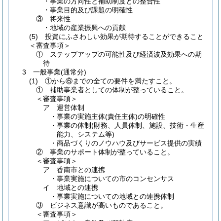
・事業の方向性と補助制度との整合性
・事業目的及び課題の明確性
③ 将来性
・地域の産業振興への貢献
(5) 投資にふさわしい効果が期待することができること
＜審査事項＞
① ステップアップの可能性及び経済波及効果への期
待
3 一般事業(通常分)
(1) ①から⑥までの全ての要件を満たすこと。
① 補助事業者としての体制が整っていること。
＜審査事項＞
ア 運営体制
・事業の実施主体(責任主体)の明確性
・事業の体制(財務、人員体制、施設、技術・生産
能力、システム等)
・商品づくりのノウハウ及びサービス提供の実績
② 事業のサポート体制が整っていること。
＜審査事項＞
ア 香南市との連携
・事業実施についての市のコンセンサス
イ 地域との連携
・事業実施についての地域との連携体制
③ ビジネス意識が高いものであること。
＜審査事項＞