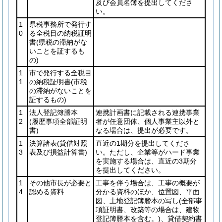
及び会員名簿を提出してくださ
い。
1
県税事務所で発行す
0
る全税目の納税証明
書
(県税の滞納がな
いことを証するも
の)
1
市で発行する全税目
1
の納税証明書
(市税
の滞納がないことを
証するもの)
1
法人登記簿謄本
連携計画書に記載される連携事業
2
(履歴事項全部証明
者が任意団体、個人事業主以外と
書)
なる場合は、提出が必要です。
1
決算諸表
(貸借対照
直近の1期分を提出してくださ
3
表及び損益計算書)
い。ただし、企業等がハード事業
を実施する場合は、直近の3期分
を提出してください。
1
その他市長が必要と
工事を伴う場合は、工事の概要が
4
認める資料
分かる資料のほか、位置図、平面
図、土地登記簿謄本の写し
(全部事
項証明書、改築等の場合は、建物
登記簿謄本を含む。)
、貸借契約書