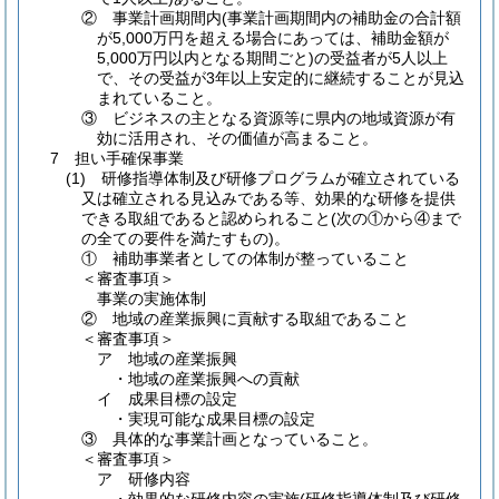
② 事業計画期間内(事業計画期間内の補助金の合計額
が5,000万円を超える場合にあっては、補助金額が
5,000万円以内となる期間ごと)の受益者が5人以上
で、その受益が3年以上安定的に継続することが見込
まれていること。
③ ビジネスの主となる資源等に県内の地域資源が有
効に活用され、その価値が高まること。
7 担い手確保事業
(1) 研修指導体制及び研修プログラムが確立されている
又は確立される見込みである等、効果的な研修を提供
できる取組であると認められること(次の①から④まで
の全ての要件を満たすもの)。
① 補助事業者としての体制が整っていること
＜審査事項＞
事業の実施体制
② 地域の産業振興に貢献する取組であること
＜審査事項＞
ア 地域の産業振興
・地域の産業振興への貢献
イ 成果目標の設定
・実現可能な成果目標の設定
③ 具体的な事業計画となっていること。
＜審査事項＞
ア 研修内容