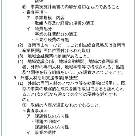
確性
⑤ 事業実施計画書の内容が適切なものであること
＜審査事項＞
ア 事業規模、内容
・取組内容及び経費の規模の適正
イ 経費配分
・事業の経費配分の適正
・不要な経費の有無
(2) 香南市まち・ひと・しごと創生総合戦略又は香南市
産業振興計画に位置付けられた取組
(3) 地域金融機関の参画があること。
(4) 地域協議会(市、地域金融機関、地域の参画事業
者、外部の専門人材、地域本部等で構成される、協議
及び調整を行う組織をいう。)が設置されていること。
9 外部人材活用支援事業(単独型)
(1) 外部の専門人材のノウハウ等を効果的に活用し、既
存の事業の飛躍的な成長を図る取組であると認められ
ること(次の①から④までの全ての要件を満たすも
の)。
① 取組の内容が適正なものであること。
＜審査事項＞
ア 課題解決の方向性
・課題の明確性
・課題解決の方向性
イ 事業の適性