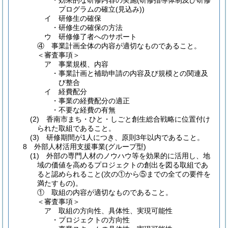
・効果的な研修内容の実施(研修指導体制及び研修
プログラムの確立(見込み))
イ 研修生の確保
・研修生の確保の方法
ウ 研修修了者へのサポート
④ 事業計画全体の内容が適切なものであること。
＜審査事項＞
ア 事業規模、内容
・事業計画と補助申請の内容及び規模との関連及
び整合
イ 経費配分
・事業の経費配分の適正
・不要な経費の有無
(2) 香南市まち・ひと・しごと創生総合戦略に位置付け
られた取組であること。
(3) 研修期間が1人につき、原則3年以内であること。
8 外部人材活用支援事業(グループ型)
(1) 外部の専門人材のノウハウ等を効果的に活用し、地
域の価値を高めるプロジェクトの創出を図る取組であ
ると認められること(次の①から⑤までの全ての要件を
満たすもの)。
① 取組の内容が適切なものであること。
＜審査事項＞
ア 取組の方向性、具体性、実現可能性
・プロジェクトの方向性