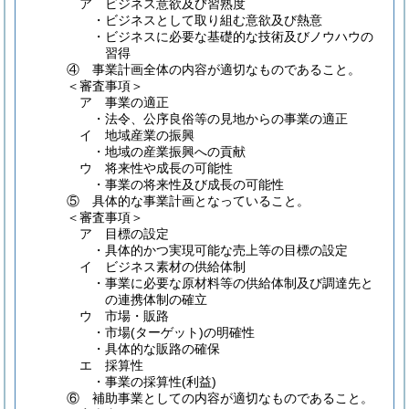
ア ビジネス意欲及び習熟度
・ビジネスとして取り組む意欲及び熱意
・ビジネスに必要な基礎的な技術及びノウハウの
習得
④ 事業計画全体の内容が適切なものであること。
＜審査事項＞
ア 事業の適正
・法令、公序良俗等の見地からの事業の適正
イ 地域産業の振興
・地域の産業振興への貢献
ウ 将来性や成長の可能性
・事業の将来性及び成長の可能性
⑤ 具体的な事業計画となっていること。
＜審査事項＞
ア 目標の設定
・具体的かつ実現可能な売上等の目標の設定
イ ビジネス素材の供給体制
・事業に必要な原材料等の供給体制及び調達先と
の連携体制の確立
ウ 市場・販路
・市場(ターゲット)の明確性
・具体的な販路の確保
エ 採算性
・事業の採算性(利益)
⑥ 補助事業としての内容が適切なものであること。