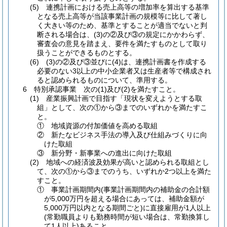
(5) 連携計画における売上高等の増加率を算出する基準
となる売上高等が当該事業計画の規模等に比して著し
く大きい等のため、基準とすることが適当でないと判
断される場合は、(3)の②及び③の規定にかかわらず、
審査会の意見を踏まえ、要件を満たすものとして取り
扱うことができるものとする。
(6) (3)の②及び③並びに(4)は、連携計画書を作成する
必要のない3以上の中小企業者又は生産者等で構成され
ると認められるものについて、準用する。
6 特別承認事業 次の(1)及び(2)を満たすこと。
(1) 産業振興計画で目指す「現状を変えようとする取
組」として、次の①から③までのいずれかを満たすこ
と。
① 地域資源の付加価値を高める取組
② 新たなビジネス手法の導入及び仕組みづくりに向
けた取組
③ 新分野・新事業への進出に向けた取組
(2) 地域への経済波及効果が高いと認められる取組とし
て、次の①から③までのうち、いずれか2つ以上を満た
すこと。
① 事業計画期間内(事業計画期間内の補助金の合計額
が5,000万円を超える場合にあっては、補助金額が
5,000万円以内となる期間ごと)に直接雇用が1人以上
(常勤職員よりも勤務時間が短い場合は、常勤換算し
て1人以上)あること。