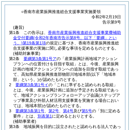
○香南市産業振興推進総合支援事業実施要領
令和2年2月19日
告示第9号
(趣旨)
第1条
この告示は、
香南市産業振興推進総合支援事業費補助
金交付要綱
(令和2年香南市告示第8号。以下「要綱」とい
う。)
第19条第1項
の規定に基づき、香南市産業振興推進総
合支援事業の実施に関し必要な事項を定めるものとする。
(補助対象事業)
第2条
要綱第3条第1号ア
の「産業振興計画地域アクション
プランへの位置付けを目指す取組」とは、今後、産業振興
計画の地域アクションプランへの追加を目指す取組であっ
て、高知県産業振興推進部物部川地域本部
(以下「地域本
部」という。)
が認めたものとする。
2
要綱第3条第1号イ
の「これに準ずると認められる取組」
とは、今後、産業振興計画に追加が予定される取組であっ
て、地域アクションプランフォローアップ会議
(ステップア
ップ事業及び外部人材活用支援事業を実施する場合におい
ては、地域本部)
が認めたものとする。
3
要綱第3条第1号
、
第2号
、
第4号
及び
第5号
の「別に定める
要件」とは、
別表第1
に定めるとおりとする。
(補助事業者)
第3条
地域振興を目的に設立されたと認められる法人であっ