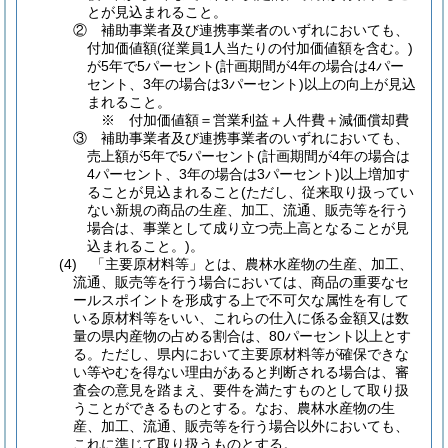
とが見込まれること。
② 補助事業者及び連携事業者のいずれにおいても、
付加価値額(従業員1人当たりの付加価値額を含む。)
が5年で5パーセント(計画期間が4年の場合は4パー
セント、3年の場合は3パーセント)以上の向上が見込
まれること。
※ 付加価値額＝営業利益＋人件費＋減価償却費
③ 補助事業者及び連携事業者のいずれにおいても、
売上額が5年で5パーセント(計画期間が4年の場合は
4パーセント、3年の場合は3パーセント)以上増加す
ることが見込まれること(ただし、従来取り扱ってい
ない新規の商品の生産、加工、流通、販売等を行う
場合は、事業として成り立つ売上高となることが見
込まれること。)。
(4) 「主要原材料等」とは、農林水産物の生産、加工、
流通、販売等を行う場合においては、商品の重要なセ
ールスポイントを形成する上で不可欠な属性を有して
いる原材料等をいい、これらの仕入に係る金額又は数
量の県内産物の占める割合は、80パーセント以上とす
る。ただし、県内において主要原材料等が確保できな
い等やむを得ない理由があると判断される場合は、審
査会の意見を踏まえ、要件を満たすものとして取り扱
うことができるものとする。なお、農林水産物の生
産、加工、流通、販売等を行う場合以外においても、
これに準じて取り扱うものとする。