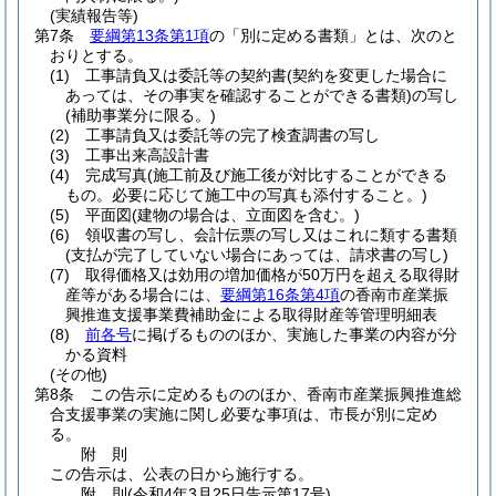
(実績報告等)
第7条
要綱第13条第1項
の「別に定める書類」とは、次のと
おりとする。
(1)
工事請負又は委託等の契約書
(契約を変更した場合に
あっては、その事実を確認することができる書類)
の写し
(補助事業分に限る。)
(2)
工事請負又は委託等の完了検査調書の写し
(3)
工事出来高設計書
(4)
完成写真
(施工前及び施工後が対比することができる
もの。必要に応じて施工中の写真も添付すること。)
(5)
平面図
(建物の場合は、立面図を含む。)
(6)
領収書の写し、会計伝票の写し又はこれに類する書類
(支払が完了していない場合にあっては、請求書の写し)
(7)
取得価格又は効用の増加価格が50万円を超える取得財
産等がある場合には、
要綱第16条第4項
の香南市産業振
興推進支援事業費補助金による取得財産等管理明細表
(8)
前各号
に掲げるもののほか、実施した事業の内容が分
かる資料
(その他)
第8条
この告示に定めるもののほか、香南市産業振興推進総
合支援事業の実施に関し必要な事項は、市長が別に定め
る。
附
則
この告示は、公表の日から施行する。
附
則
(令和4年3月25日
告示第17号)