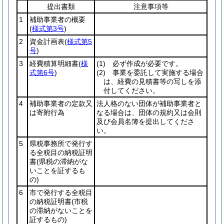
提出書類
注意事項等
1
補助事業者の概要
(
様式第3号
)
2
資金計画表
(
様式第5
号
)
3
経費積算明細書
(
様
(1)
必ず作成が必要です。
式第6号
)
(2)
事業を委託して実施する場合
は、経費の見積書等の写しを添
付してください。
4
補助事業者の定款又
法人格のない団体が補助事業者と
は寄附行為
なる場合は、団体の規約又は会則
及び会員名簿を提出してくださ
い。
5
県税事務所で発行す
る全税目の納税証明
書
(県税の滞納がな
いことを証するも
の)
6
市で発行する全税目
の納税証明書
(市税
の滞納がないことを
証するもの)