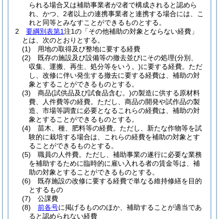
られる場合又は補助事業者が2者で構成されると認めら
れ、かつ、2者以上の連携事業者と連携する場合には、こ
れと同等とみなすことができるものとする。
2
要綱別表第1
注1の「その他補助の対象とならない経費」
とは、次のとおりとする。
(1)
用地の取得及び整地に要する経費
(2)
既存の施設及び設備等の撤去並びにその処理
(分別、
収集、運搬、再生、処分等をいう。)
に要する経費。
ただ
し、改修に伴い発生する撤去に要する経費は、補助の対
象とすることができるものとする。
(3)
商品
(試供品及び試食品含む。)
の製造に供する原材料
費、人件費等の経費。
ただし、商品の開発や試作品の製
造、市場等調査に必要となるこれらの経費は、補助の対
象とすることができるものとする。
(4)
苗木、種、肥料等の経費。
ただし、新たな作物等を試
験的に栽培する場合は、これらの経費を補助の対象とす
ることができるものとする。
(5)
職員の人件費。
ただし、補助事業の遂行に必要な業務
を補助するために臨時的に雇い入れる者の賃金等は、補
助の対象とすることができるものとする。
(6)
既存施設の改修に要する経費で単なる維持修繕を目的
とするもの
(7)
公課費
(8)
前各号
に掲げるもののほか、補助することが適当であ
ると認められない経費