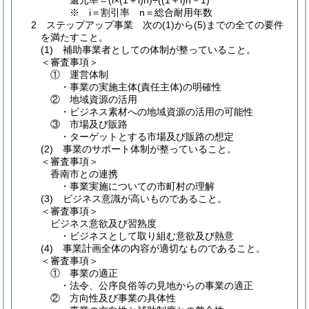
還元率＝(i×(1＋i)n)÷((1＋i)n－1)
※ i＝割引率 n＝総合耐用年数
2 ステップアップ事業 次の(1)から(5)までの全ての要件
を満たすこと。
(1) 補助事業者としての体制が整っていること。
＜審査事項＞
① 運営体制
・事業の実施主体(責任主体)の明確性
② 地域資源の活用
・ビジネス素材への地域資源の活用の可能性
③ 市場及び販路
・ターゲットとする市場及び販路の想定
(2) 事業のサポート体制が整っていること。
＜審査事項＞
香南市との連携
・事業実施についての市町村の理解
(3) ビジネス意識が高いものであること。
＜審査事項＞
ビジネス意欲及び習熟度
・ビジネスとして取り組む意欲及び熱意
(4) 事業計画全体の内容が適切なものであること。
＜審査事項＞
① 事業の適正
・法令、公序良俗等の見地からの事業の適正
② 方向性及び事業の具体性