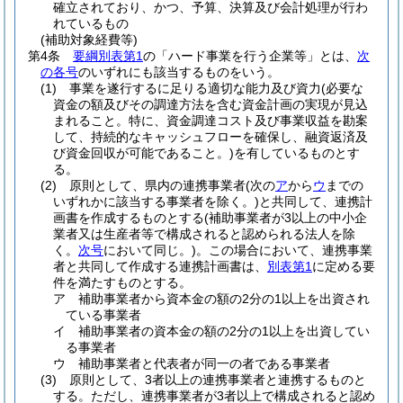
確立されており、かつ、予算、決算及び会計処理が行わ
れているもの
(補助対象経費等)
第4条
要綱別表第1
の「ハード事業を行う企業等」とは、
次
の各号
のいずれにも該当するものをいう。
(1)
事業を遂行するに足りる適切な能力及び資力
(必要な
資金の額及びその調達方法を含む資金計画の実現が見込
まれること。特に、資金調達コスト及び事業収益を勘案
して、持続的なキャッシュフローを確保し、融資返済及
び資金回収が可能であること。)
を有しているものとす
る。
(2)
原則として、県内の連携事業者
(次の
ア
から
ウ
までの
いずれかに該当する事業者を除く。)
と共同して、連携計
画書を作成するものとする
(補助事業者が3以上の中小企
業者又は生産者等で構成されると認められる法人を除
く。
次号
において同じ。)
。
この場合において、連携事業
者と共同して作成する連携計画書は、
別表第1
に定める要
件を満たすものとする。
ア
補助事業者から資本金の額の2分の1以上を出資され
ている事業者
イ
補助事業者の資本金の額の2分の1以上を出資してい
る事業者
ウ
補助事業者と代表者が同一の者である事業者
(3)
原則として、3者以上の連携事業者と連携するものと
する。
ただし、連携事業者が3者以上で構成されると認め