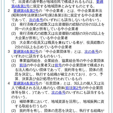
て、出資者の過半数が地域住民で構成されるものは、
要綱
第4条第1号
に規定する地域団体とみなすものとする。
2
要綱第4条第2号
の「中小企業者」とは、中小企業基本法
(昭和38年法律第154号)
第2条第1項に規定する中小企業者
であって、
次の各号
のいずれにも該当しないものをいう。
(1)
発行済株式の総数又は出資価額の総額の2分の1以上を
同一の大企業が所有している中小企業者
(2)
発行済株式の総数又は出資価額の総額の3分の2以上を
大企業が所有している中小企業者
(3)
大企業の役員又は職員を兼ねている者が、役員総数の
2分の1以上を占めている中小企業者
3
要綱第4条第2号
の「中小企業団体等」とは、
次の各号
の
いずれかに該当するものをいう。
(1)
事業協同組合、企業組合、協業組合等の中小企業団体
(2)
前項
の中小企業者又は
前号
の中小企業団体で構成され
る法人格のない団体であって、規約等を有し、団体の意
思を決定し、執行する組織が確立されており、かつ、予
算、決算及び会計処理が行われているもの
4
要綱第4条第3号
の「任意団体」とは、3以上の個人又は法
人で構成される法人格のない団体
(
前項第2号
の中小企業団
体等を除く。)
であって、
次の各号
のいずれにも該当するも
のをいう。
(1)
補助事業において、地域資源を活用し、地域振興に資
する取組を行うもの
(2)
規約等を有し、団体の意思を決定し、執行する組織が