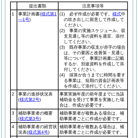
提出書類
注意事項等
1
事業計画書
(
様式第1
(1)
必ず作成が必要です。
様式
中
―1号
)
の吹き出しに留意して作成して
ください。
(2)
事業の実施スケジュール、収
支見通し等の資料を適宜、添付
してください。
(3)
既存事業の収支が赤字の場合
は、その要因と改善策・見通し
等について、事業計画書に記載
するか、別途資料を作成して添
付してください。
(4)
採算が合うまでに時間を要す
る事業は、短期の資金計画表等
を作成して添付してください。
2
事業の進捗状況表
事業実施年度の前年度までに当該
(
様式第2号
)
補助金を受けて事業を実施した場
合は、作成が必要です。
3
補助事業者の概要
補助事業者が複数ある場合は、補
(
様式第3号
)
助事業者ごとに作成が必要です。
4
補助事業者の経営状
補助事業者が複数ある場合は、補
況表
(
様式第4号
)
助事業者ごとに作成が必要です。