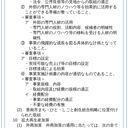
・法令、公序良俗等の見地からの取組の適正
② 外部の専門人材のノウハウ等を効果的に活用する
ことができる準備が整っていること。
＜審査事項＞
ア 外部の専門人材の活用
・専門人材の役割、活動内容、候補者の明確性
・専門人材のノウハウ等の移転を受ける人材の明
確性
③ 事業の飛躍的な成長を図る具体的な計画となって
いること。
＜審査事項＞
ア 目標の設定
・実現可能な売上げ等の目標の設定
・目標達成による効果
④ 事業実施計画書の内容が適切なものであること。
＜審査事項＞
ア 事業規模、内容
・取組内容及び経費の規模の適正
イ 経費配分
・事業の経費配分の適正
・不要な経費の有無
(2) 香南市まち・ひと・しごと創生総合戦略に位置付け
られた取組
10 拡大再生産加算
(1) 外商加算 外商加算の適用に当たっては、次の全て