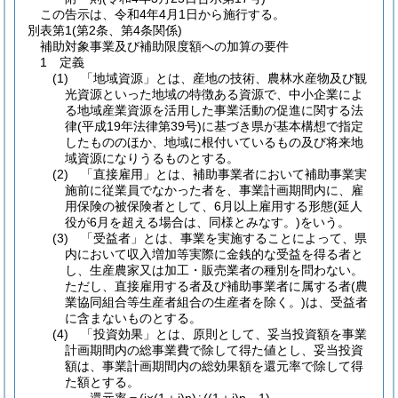
この告示は、令和4年4月1日から施行する。
別表第1
(第2条、第4条関係)
補助対象事業及び補助限度額への加算の要件
1 定義
(1) 「地域資源」とは、産地の技術、農林水産物及び観
光資源といった地域の特徴ある資源で、中小企業によ
る地域産業資源を活用した事業活動の促進に関する法
律(平成19年法律第39号)に基づき県が基本構想で指定
したもののほか、地域に根付いているもの及び将来地
域資源になりうるものとする。
(2) 「直接雇用」とは、補助事業者において補助事業実
施前に従業員でなかった者を、事業計画期間内に、雇
用保険の被保険者として、6月以上雇用する形態(延人
役が6月を超える場合は、同様とみなす。)をいう。
(3) 「受益者」とは、事業を実施することによって、県
内において収入増加等実際に金銭的な受益を得る者と
し、生産農家又は加工・販売業者の種別を問わない。
ただし、直接雇用する者及び補助事業者に属する者(農
業協同組合等生産者組合の生産者を除く。)は、受益者
に含まないものとする。
(4) 「投資効果」とは、原則として、妥当投資額を事業
計画期間内の総事業費で除して得た値とし、妥当投資
額は、事業計画期間内の総効果額を還元率で除して得
た額とする。