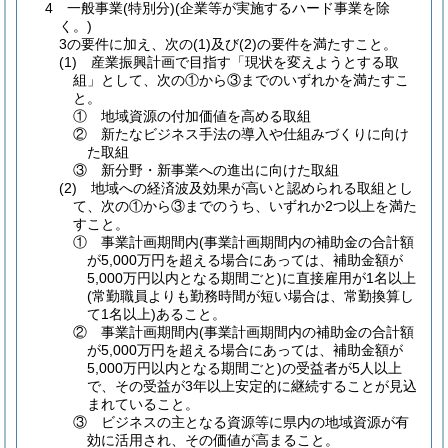
4 一般事業(特別分)(企業等が実施するハード事業を除
く。)
3の要件に加え、次の(1)及び(2)の要件を満たすこと。
(1) 産業振興計画で目指す「現状を変えようとする取
組」として、次の①から③までのいずれかを満たすこ
と。
① 地域資源の付加価値を高める取組
② 新たなビジネス手法の導入や仕組みづくりに向け
た取組
③ 新分野・新事業への進出に向けた取組
(2) 地域への経済波及効果が高いと認められる取組とし
て、次の①から③までのうち、いずれか2つ以上を満た
すこと。
① 事業計画期間内(事業計画期間内の補助金の合計額
が5,000万円を超える場合にあっては、補助金額が
5,000万円以内となる期間ごと)に直接雇用が1名以上
(常勤職員よりも勤務時間が短い場合は、常勤換算し
て1名以上)あること。
② 事業計画期間内(事業計画期間内の補助金の合計額
が5,000万円を超える場合にあっては、補助金額が
5,000万円以内となる期間ごと)の受益者が5人以上
で、その受益が3年以上安定的に継続することが見込
まれていること。
③ ビジネスの主となる資源等に県内の地域資源が有
効に活用され、その価値が高まること。