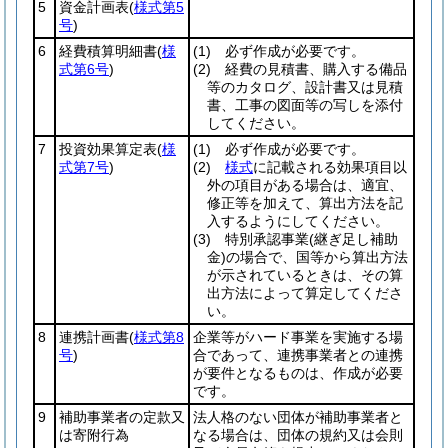
5
資金計画表
(
様式第5
号
)
6
経費積算明細書
(
様
(1)
必ず作成が必要です。
式第6号
)
(2)
経費の見積書、購入する備品
等のカタログ、設計書又は見積
書、工事の図面等の写しを添付
してください。
7
投資効果算定表
(
様
(1)
必ず作成が必要です。
式第7号
)
(2)
様式
に記載される効果項目以
外の項目がある場合は、適宜、
修正等を加えて、算出方法を記
入するようにしてください。
(3)
特別承認事業
(継ぎ足し補助
金)
の場合で、国等から算出方法
が示されているときは、その算
出方法によって算定してくださ
い。
8
連携計画書
(
様式第8
企業等がハード事業を実施する場
号
)
合であって、連携事業者との連携
が要件となるものは、作成が必要
です。
9
補助事業者の定款又
法人格のない団体が補助事業者と
は寄附行為
なる場合は、団体の規約又は会則