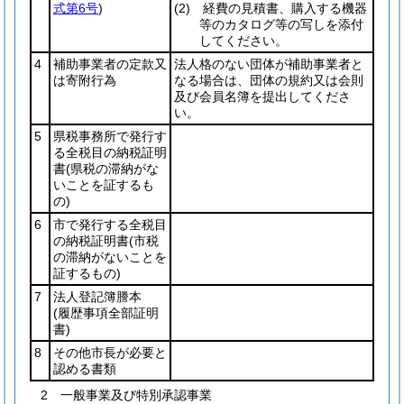
式第6号
)
(2)
経費の見積書、購入する機器
等のカタログ等の写しを添付
してください。
4
補助事業者の定款又
法人格のない団体が補助事業者と
は寄附行為
なる場合は、団体の規約又は会則
及び会員名簿を提出してくださ
い。
5
県税事務所で発行す
る全税目の納税証明
書
(県税の滞納がな
いことを証するも
の)
6
市で発行する全税目
の納税証明書
(市税
の滞納がないことを
証するもの)
7
法人登記簿謄本
(履歴事項全部証明
書)
8
その他市長が必要と
認める書類
2 一般事業及び特別承認事業