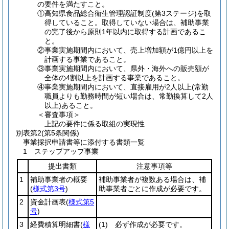
の要件を満たすこと。
①高知県食品総合衛生管理認証制度(第3ステージ)を取
得していること。取得していない場合は、補助事業
の完了後から原則1年以内に取得する計画であるこ
と。
②事業実施期間内において、売上増加額が1億円以上を
計画する事業であること。
③事業実施期間内において、県外・海外への販売額が
全体の4割以上を計画する事業であること。
④事業実施期間内において、直接雇用が2人以上(常勤
職員よりも勤務時間が短い場合は、常勤換算して2人
以上)あること。
＜審査事項＞
上記の要件に係る取組の実現性
別表第2
(第5条関係)
事業採択申請書等に添付する書類一覧
1 ステップアップ事業
提出書類
注意事項等
1
補助事業者の概要
補助事業者が複数ある場合は、補
(
様式第3号
)
助事業者ごとに作成が必要です。
2
資金計画表
(
様式第5
号
)
3
経費積算明細書
(
様
(1)
必ず作成が必要です。