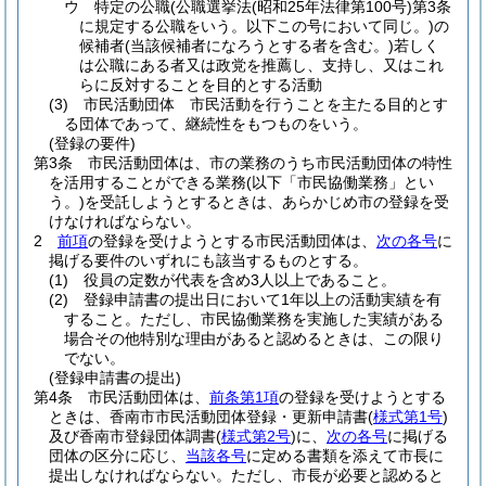
ウ
特定の公職
(公職選挙法
(昭和25年法律第100号)
第3条
に規定する公職をいう。以下この号において同じ。)
の
候補者
(当該候補者になろうとする者を含む。)
若しく
は公職にある者又は政党を推薦し、支持し、又はこれ
らに反対することを目的とする活動
(3)
市民活動団体 市民活動を行うことを主たる目的とす
る団体であって、継続性をもつものをいう。
(登録の要件)
第3条
市民活動団体は、市の業務のうち市民活動団体の特性
を活用することができる業務
(以下「市民協働業務」とい
う。)
を受託しようとするときは、あらかじめ市の登録を受
けなければならない。
2
前項
の登録を受けようとする市民活動団体は、
次の各号
に
掲げる要件のいずれにも該当するものとする。
(1)
役員の定数が代表を含め3人以上であること。
(2)
登録申請書の提出日において1年以上の活動実績を有
すること。
ただし、市民協働業務を実施した実績がある
場合その他特別な理由があると認めるときは、この限り
でない。
(登録申請書の提出)
第4条
市民活動団体は、
前条第1項
の登録を受けようとする
ときは、香南市市民活動団体登録・更新申請書
(
様式第1号
)
及び香南市登録団体調書
(
様式第2号
)
に、
次の各号
に掲げる
団体の区分に応じ、
当該各号
に定める書類を添えて市長に
提出しなければならない。
ただし、市長が必要と認めると