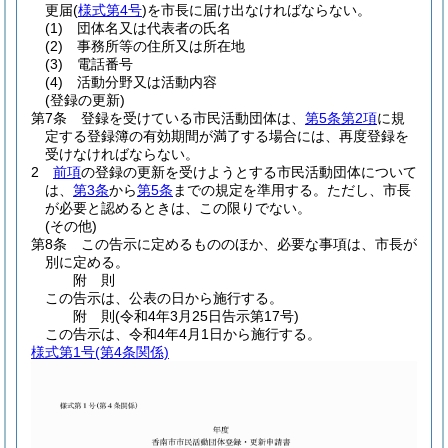
更届
(
様式第4号
)
を市長に届け出なければならない。
(1)
団体名又は代表者の氏名
(2)
事務所等の住所又は所在地
(3)
電話番号
(4)
活動分野又は活動内容
(登録の更新)
第7条
登録を受けている市民活動団体は、
第5条第2項
に規
定する登録簿の有効期間が満了する場合には、再度登録を
受けなければならない。
2
前項
の登録の更新を受けようとする市民活動団体について
は、
第3条
から
第5条
までの規定を準用する。
ただし、市長
が必要と認めるときは、この限りでない。
(その他)
第8条
この告示に定めるもののほか、必要な事項は、市長が
別に定める。
附
則
この告示は、公表の日から施行する。
附
則
(令和4年3月25日
告示第17号)
この告示は、令和4年4月1日から施行する。
様式第1号
(第4条関係)