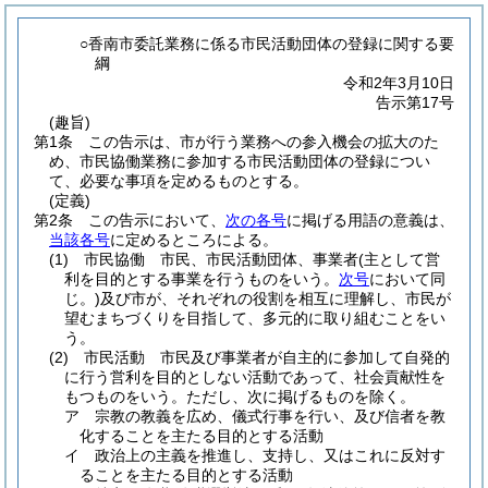
○香南市委託業務に係る市民活動団体の登録に関する要
綱
令和2年3月10日
告示第17号
(趣旨)
第1条
この告示は、市が行う業務への参入機会の拡大のた
め、市民協働業務に参加する市民活動団体の登録につい
て、必要な事項を定めるものとする。
(定義)
第2条
この告示において、
次の各号
に掲げる用語の意義は、
当該各号
に定めるところによる。
(1)
市民協働 市民、市民活動団体、事業者
(主として営
利を目的とする事業を行うものをいう。
次号
において同
じ。)
及び市が、それぞれの役割を相互に理解し、市民が
望むまちづくりを目指して、多元的に取り組むことをい
う。
(2)
市民活動 市民及び事業者が自主的に参加して自発的
に行う営利を目的としない活動であって、社会貢献性を
もつものをいう。
ただし、次に掲げるものを除く。
ア
宗教の教義を広め、儀式行事を行い、及び信者を教
化することを主たる目的とする活動
イ
政治上の主義を推進し、支持し、又はこれに反対す
ることを主たる目的とする活動