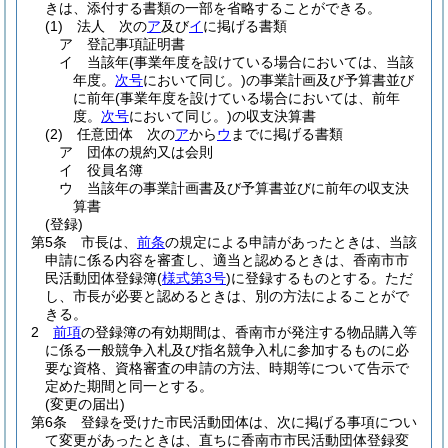
きは、添付する書類の一部を省略することができる。
(1)
法人 次の
ア
及び
イ
に掲げる書類
ア
登記事項証明書
イ
当該年
(事業年度を設けている場合においては、当該
年度。
次号
において同じ。)
の事業計画及び予算書並び
に前年
(事業年度を設けている場合においては、前年
度。
次号
において同じ。)
の収支決算書
(2)
任意団体 次の
ア
から
ウ
までに掲げる書類
ア
団体の規約又は会則
イ
役員名簿
ウ
当該年の事業計画書及び予算書並びに前年の収支決
算書
(登録)
第5条
市長は、
前条
の規定による申請があったときは、当該
申請に係る内容を審査し、適当と認めるときは、香南市市
民活動団体登録簿
(
様式第3号
)
に登録するものとする。
ただ
し、市長が必要と認めるときは、別の方法によることがで
きる。
2
前項
の登録簿の有効期間は、香南市が発注する物品購入等
に係る一般競争入札及び指名競争入札に参加するものに必
要な資格、資格審査の申請の方法、時期等について告示で
定めた期間と同一とする。
(変更の届出)
第6条
登録を受けた市民活動団体は、次に掲げる事項につい
て変更があったときは、直ちに香南市市民活動団体登録変