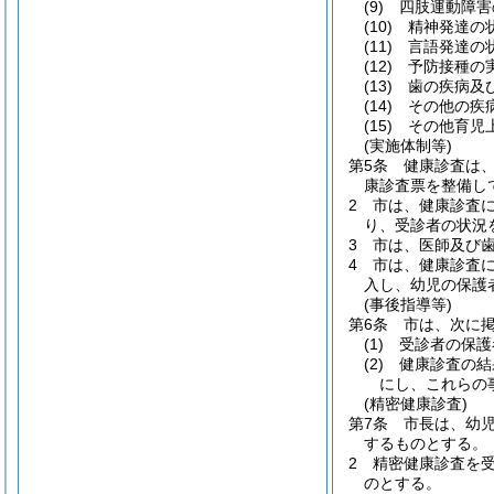
(9)
四肢運動障害
(10)
精神発達の
(11)
言語発達の
(12)
予防接種の
(13)
歯の疾病及
(14)
その他の疾
(15)
その他育児
(実施体制等)
第5条
健康診査は
康診査票を整備し
2
市は、健康診査
り、受診者の状況
3
市は、医師及び
4
市は、健康診査
入し、幼児の保護
(事後指導等)
第6条
市は、次に
(1)
受診者の保護
(2)
健康診査の結
にし、これらの
(精密健康診査)
第7条
市長は、幼
するものとする。
2
精密健康診査を
のとする。