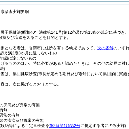
健康診査実施要綱
、母子保健法
(昭和40年法律第141号)
第12条及び第13条の規定に基づ
保持及び増進を図ることを目的とする。
対象となる者は、香南市に住所を有する幼児であって、
次の各号
のいず
を超え満2歳3か月に達しないもの
満4歳に達しないもの
掲げるもののほか、特に必要があると認めたときは、その他の幼児に対
法)
診査は、集団健康診査
(市長が定める期日及び場所において集団的に実施
内容は、次に掲げるとおりとする。
の疾病及び異常の有無
有無
異常の有無
頭の疾病及び異常の有無
試験紙等による半定量検査を
第2条第1項第2号
に規定する者にのみ実施)