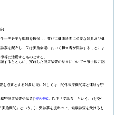
等)
衛生士等必要な職員を確保し、並びに健康診査に必要な器具及び健
問診票を配布し、又は実施会場において担当者が問診することによ
指導等に活用するものとする。
確認するとともに、実施した健康診査の結果について当該手帳に記
査を必要とする対象幼児に対しては、関係医療機関等と連絡を密
て精密健康診査受診票
(
別記様式
。以下「受診票」という。)
を交付
「実施機関」という。)
に受診票を提出の上、健康診査を受けるも