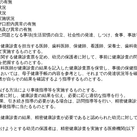
の有無
状況
状況
実施状況
び口腔内異常の有無
病及び異常の有無
上問題となる事項
(生活習慣の自立、社会性の発達、しつけ、食事、事故
、健康診査を担当する医師、歯科医師、保健師、看護師、栄養士、歯科
て実施するものとする。
に関する健康診査票を定め、幼児の保護者に対して、事前に健康診査の
を把握するものとする。
歯科医師が健康診査の結果を記入した健康診査票を保管し、事後の保健
においては、母子健康手帳の内容を参考とし、それまでの発達状況等を
者が自らその結果を確認するよう指導するものとする。
掲げる方法により事後指導等を実施するものとする。
者に対し、健康診査の結果を伝え、必要に応じ適切な指導を行う。
果、引き続き指導の必要がある場合は、訪問指導等を行い、精密健康診
事後指導に当たるものとする。
児健康診査の結果、精密健康診査が必要であると認められた幼児に対し
受けようとする幼児の保護者は、精密健康診査を実施する医療機関
(以下