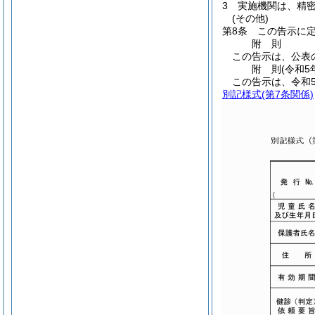
3
実施機関は、精
(その他)
第8条
この告示に
附
則
この告示は、公表
附
則
(令和5
この告示は、令和
別記様式
(第7条関係)