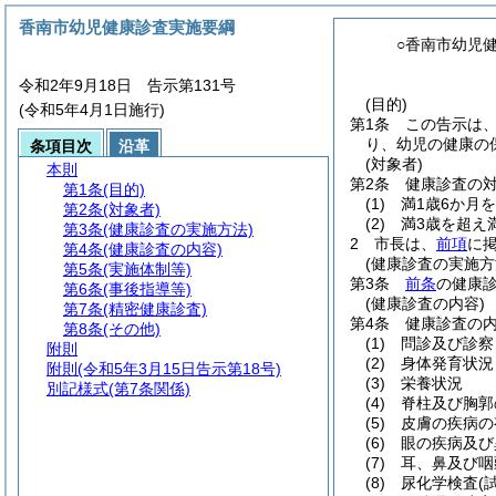
香南市幼児健康診査実施要綱
○香南市幼児
令和2年9月18日 告示第131号
(目的)
(令和5年4月1日施行)
第1条
この告示は
り、幼児の健康の
条項目次
沿革
(対象者)
本則
第2条
健康診査の
第1条
(目的)
(1)
満1歳6か月
第2条
(対象者)
(2)
満3歳を超え
第3条
(健康診査の実施方法)
2
市長は、
前項
に
第4条
(健康診査の内容)
(健康診査の実施方
第5条
(実施体制等)
第3条
前条
の健康
第6条
(事後指導等)
(健康診査の内容)
第7条
(精密健康診査)
第4条
健康診査の
第8条
(その他)
(1)
問診及び診察
附則
(2)
身体発育状況
附則
(令和5年3月15日告示第18号)
(3)
栄養状況
別記様式
(第7条関係)
(4)
脊柱及び胸郭
(5)
皮膚の疾病の
(6)
眼の疾病及び
(7)
耳、鼻及び咽
(8)
尿化学検査
(