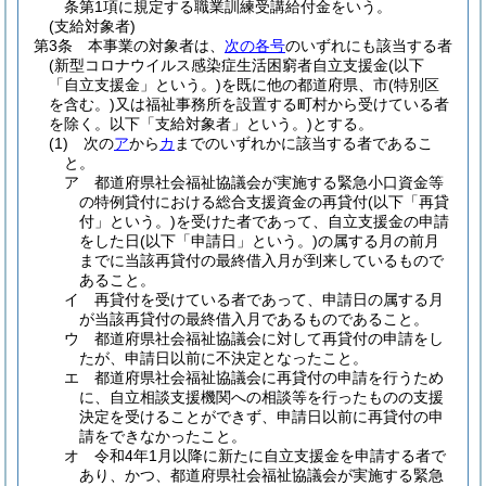
条第1項に規定する職業訓練受講給付金をいう。
(支給対象者)
第3条
本事業の対象者は、
次の各号
のいずれにも該当する者
(新型コロナウイルス感染症生活困窮者自立支援金
(以下
「自立支援金」という。)
を既に他の都道府県、市
(特別区
を含む。)
又は福祉事務所を設置する町村から受けている者
を除く。以下「支給対象者」という。)
とする。
(1)
次の
ア
から
カ
までのいずれかに該当する者であるこ
と。
ア
都道府県社会福祉協議会が実施する緊急小口資金等
の特例貸付における総合支援資金の再貸付
(以下「再貸
付」という。)
を受けた者であって、自立支援金の申請
をした日
(以下「申請日」という。)
の属する月の前月
までに当該再貸付の最終借入月が到来しているもので
あること。
イ
再貸付を受けている者であって、申請日の属する月
が当該再貸付の最終借入月であるものであること。
ウ
都道府県社会福祉協議会に対して再貸付の申請をし
たが、申請日以前に不決定となったこと。
エ
都道府県社会福祉協議会に再貸付の申請を行うため
に、自立相談支援機関への相談等を行ったものの支援
決定を受けることができず、申請日以前に再貸付の申
請をできなかったこと。
オ
令和4年1月以降に新たに自立支援金を申請する者で
あり、かつ、都道府県社会福祉協議会が実施する緊急