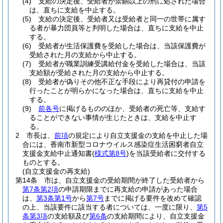
(4)
支給の決定後、受給者が禁錮以上の刑に処された場合
は、直ちに支給を中止する。
(5)
支給の決定後、受給者又は受給者と同一の世帯に属す
る者が暴力団員等と判明した場合は、直ちに支給を中止
する。
(6)
受給者が生活保護費を受給した場合は、当該保護費が
受給された月の支給から中止する。
(7)
受給者が職業訓練受講給付金を受給した場合は、当該
支給額が受給された月の支給から中止する。
(8)
受給者が偽りその他不正な手段により再貸付の申請を
行ったことが明らかになった場合は、直ちに支給を中止
する。
(9)
前各号
に掲げるもののほか、受給者の死亡等、支給す
ることができない事情が生じたときは、支給を中止す
る。
2
市長は、
前項
の規定により自立支援金の支給を中止した場
合には、香南市新型コロナウイルス感染症生活困窮者自立
支援金支給中止通知書
(
様式第8号
)
を当該受給者に交付する
ものとする。
(自立支援金の再支給)
第14条
市は、自立支援金の受給期間が終了した受給者から
第7条第2項
の申請期限までに再支給の申請があった場合
は、
第3条第1号
から
第7号
までに掲げる要件を改めて確認
の上、当該要件に該当する者については、一度に限り、
第5
条第3項
の支給額及び
第6条
の支給期間により、自立支援金