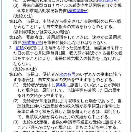
(2)
公共職業安定所における職業相談確認票
(
様式第5号
)
(3)
香南市新型コロナウイルス感染症生活困窮者自立支援
金常用求職活動状況報告書
(
様式第6号
)
(支給方法)
第11条
市長は、申請者から指定された金融機関の口座へ振
り込むことにより自立支援金の支給を行うものとする。
(常用就職及び就労収入の報告)
第12条
受給者は、常用就職をしたときは、速やかに常用就
職届
(
様式第7号
)
を市長に提出しなければならない。
2
前項
の規定による届出を行った受給者は、当該届出を行っ
た日の属する月以降毎月1回、収入額が確認できる書類の提
出をすることにより、市長に就労収入の報告をしなければ
ならない。
(支給の中止)
第13条
市長は、受給者が
次の各号
のいずれかの事由に該当
する場合は、自立支援金の支給を中止するものとする。
(1)
受給者が受給中に
第4条
に該当していないことが判明
した場合は、原則として、当該事実を確認した日の属す
る月の支給から中止する。
(2)
受給者が常用就職により就職をした場合であって、当
該就職に伴い当該受給者の収入額が基準額及び住宅扶助
基準に基づく額を合算した額を超えたときは、原則とし
て、当該収入額が得られた月の支給から中止する。
(3)
支給の決定後、虚偽の申請等不適正な受給に該当する
ことが明らかになった場合は、直ちに支給を中止する。