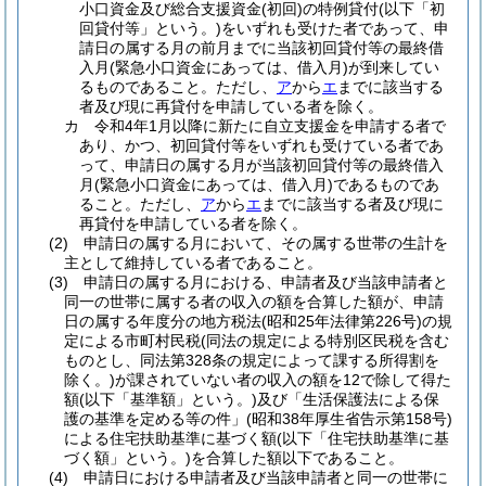
小口資金及び総合支援資金
(初回)
の特例貸付
(以下「初
回貸付等」という。)
をいずれも受けた者であって、申
請日の属する月の前月までに当該初回貸付等の最終借
入月
(緊急小口資金にあっては、借入月)
が到来してい
るものであること。
ただし、
ア
から
エ
までに該当する
者及び現に再貸付を申請している者を除く。
カ
令和4年1月以降に新たに自立支援金を申請する者で
あり、かつ、初回貸付等をいずれも受けている者であ
って、申請日の属する月が当該初回貸付等の最終借入
月
(緊急小口資金にあっては、借入月)
であるものであ
ること。
ただし、
ア
から
エ
までに該当する者及び現に
再貸付を申請している者を除く。
(2)
申請日の属する月において、その属する世帯の生計を
主として維持している者であること。
(3)
申請日の属する月における、申請者及び当該申請者と
同一の世帯に属する者の収入の額を合算した額が、申請
日の属する年度分の地方税法
(昭和25年法律第226号)
の規
定による市町村民税
(同法の規定による特別区民税を含む
ものとし、同法第328条の規定によって課する所得割を
除く。)
が課されていない者の収入の額を12で除して得た
額
(以下「基準額」という。)
及び「生活保護法による保
護の基準を定める等の件」
(昭和38年厚生省告示第158号)
による住宅扶助基準に基づく額
(以下「住宅扶助基準に基
づく額」という。)
を合算した額以下であること。
(4)
申請日における申請者及び当該申請者と同一の世帯に