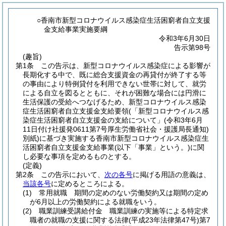
○香南市新型コロナウイルス感染症生活困窮者自立支援
金支給事業実施要綱
令和3年6月30日
告示第98号
(趣旨)
第1条
この告示は、新型コロナウイルス感染症による影響が
長期化する中で、既に総合支援資金の再貸付が終了する等
の事由により特例貸付を利用できない世帯に対して、就労
による自立を図るとともに、それが困難な場合には円滑に
生活保護の受給へつなげるため、新型コロナウイルス感染
症生活困窮者自立支援金支給要領
(「新型コロナウイルス感
染症生活困窮者自立支援金の支給について」
(令和3年6月
11日付け社援発0611第7号厚生労働省社会・援護局長通知)
別紙)
に基づき実施する香南市新型コロナウイルス感染症生
活困窮者自立支援金支給事業
(以下「事業」という。)
に関
し必要な事項を定めるものとする。
(定義)
第2条
この告示において、
次の各号
に掲げる用語の意義は、
当該各号
に定めるところによる。
(1)
常用就職 期間の定めのない労働契約又は期間の定め
が6月以上の労働契約による就職をいう。
(2)
職業訓練受講給付金 職業訓練の実施等による特定求
職者の就職の支援に関する法律
(平成23年法律第47号)
第7