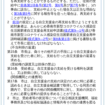
を再支給することができるものとする。
ただし、従前の受
給中に
前条第1項各号
(
第2号
、
第6号
及び
第7号
を除く。)
の
事由に該当し、支給が中止となった場合又は正当な理由な
く
第3条第5号
に関する報告等を怠った場合は、再支給する
ことができない。
2
前項
の規定による自立支援金の再支給を受けようとする支
給対象者は、あらかじめ香南市新型コロナウイルス感染症
生活困窮者自立支援金再支給申請書
(
様式第9―1号
)
及び香
南市新型コロナウイルス感染症生活困窮者自立支援金再申
請時確認書
(
様式第9―2号
)
に
第8条第1項
に掲げる書類を添
えて市長に提出しなければならない。
(不当利得の返還)
第15条
市長は、偽りその他不正の手段により自立支援金の
支給を受けた者に対し、支給を行った自立支援金の返還を
求める。
(受給権の譲渡又は担保の禁止)
第16条
受給者は、自立支援金の支給を受ける権利を譲渡
し、又は担保に供してはならない。
(関係機関との連携等)
第17条
市は、自立支援金の支給の決定のために特に必要と
認めるときは、自立支援金確認書で取得している同意の範
囲内で、官公署その他の関係機関等に対し、支給の決定の
ために必要な資料の提供を求めることができる。
2
市は、受給者等の状況等について自立相談支援機関、福祉
事務所及び社会福祉協議会と情報共有その他の連携を図る