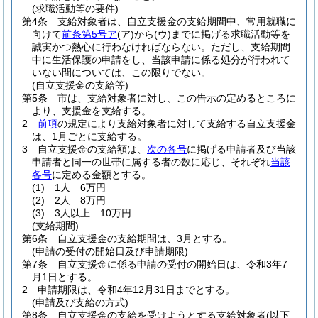
(求職活動等の要件)
第4条
支給対象者は、自立支援金の支給期間中、常用就職に
向けて
前条第5号ア
(ア)
から
(ウ)
までに掲げる求職活動等を
誠実かつ熱心に行わなければならない。
ただし、支給期間
中に生活保護の申請をし、当該申請に係る処分が行われて
いない間については、この限りでない。
(自立支援金の支給等)
第5条
市は、支給対象者に対し、この告示の定めるところに
より、支援金を支給する。
2
前項
の規定により支給対象者に対して支給する自立支援金
は、1月ごとに支給する。
3
自立支援金の支給額は、
次の各号
に掲げる申請者及び当該
申請者と同一の世帯に属する者の数に応じ、それぞれ
当該
各号
に定める金額とする。
(1)
1人 6万円
(2)
2人 8万円
(3)
3人以上 10万円
(支給期間)
第6条
自立支援金の支給期間は、3月とする。
(申請の受付の開始日及び申請期限)
第7条
自立支援金に係る申請の受付の開始日は、令和3年7
月1日とする。
2
申請期限は、令和4年12月31日までとする。
(申請及び支給の方式)
第8条
自立支援金の支給を受けようとする支給対象者
(以下