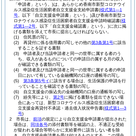
「申請者」という。)
は、あらかじめ香南市新型コロナウイ
ルス感染症生活困窮者自立支援金支給申請書
(
様式第1―1
号
。以下「自立支援金申請書」という。)
及び香南市新型コ
ロナウイルス感染症生活困窮者自立支援金申請時確認書
(
様
式第1―2号
。以下「自立支援金確認書」という。)
に次に掲
げる書類を添えて市長に提出しなければならない。
(1)
住民票の写し
(2)
再貸付に係る借用書の写しその他の
第3条第1号
に該当
することを証する書類
(3)
申請者及び当該申請者と同一の世帯に属する者のう
ち、収入があるものについての申請日の属する月の収入
が確認できる書類の写し
(4)
申請者及び当該申請者と同一の世帯に属する者の申請
日において有している金融機関の口座の通帳等の写し
(5)
第3条第5号イ
に該当する場合は、生活保護の申請を行
っていることを確認できる書類の写し
(6)
自立支援金の振込先の金融機関の口座の通帳等の写し
(7)
紛失等により、
第2号
に掲げる書類を提出できない場
合にあっては、新型コロナウイルス感染症生活困窮者自
立支援金再貸付不承認・過去借入状況申告書
(
様式第1―3
号
)
2
市長は、
前項
の規定により自立支援金申請書が提出された
場合は、
同項各号
の添付書類等を確認の上、不適正な受給
が疑われる場合等明らかに支給要件に該当しない者を除
き、自立支援金申請書を受け付けるものとする。
この場合