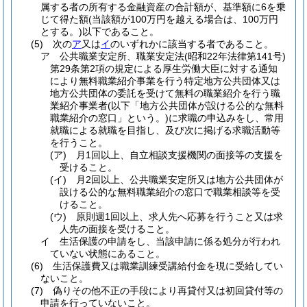
属する者の所有する金融資産の合計額が、基準額に6を乗
じて得た額
(当該額が100万円を越える場合は、100万円
とする。)
以下であること。
(5)
次の
ア
又は
イ
のいずれかに該当する者であること。
ア
公共職業安定所、職業安定法
(昭和22年法律第141号)
第29条第2項の規定による厚生労働大臣に対する通知
により無料職業紹介事業を行う特定地方公共団体又は
地方公共団体の委託を受けて無料の職業紹介を行う職
業紹介事業者
(以下「地方公共団体が設ける公的な無料
職業紹介の窓口」という。)
に求職の申込みをし、常用
就職による就職を目指し、及び次に掲げる求職活動等
を行うこと。
(ア)
月1回以上、自立相談支援機関の面接等の支援を
受けること。
(イ)
月2回以上、公共職業安定所又は地方公共団体が
設ける公的な無料職業紹介の窓口で職業相談等を受
けること。
(ウ)
原則週1回以上、求人先へ応募を行うこと又は求
人先の面接を受けること。
イ
生活保護の申請をし、当該申請に係る処分が行われ
ていない状態にあること。
(6)
生活保護費又は職業訓練受講給付金を現に受給してい
ないこと。
(7)
偽りその他不正の手段により再貸付又は初回貸付等の
申請を行っていないこと。