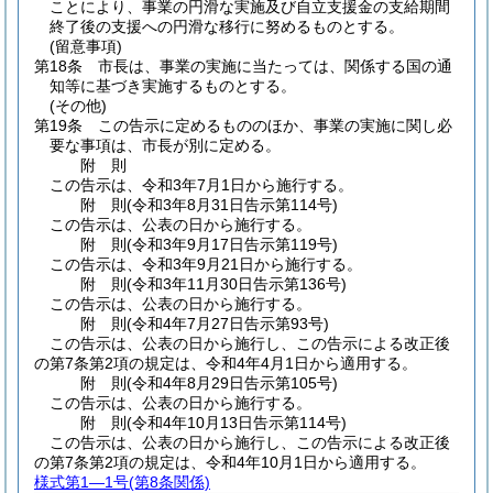
ことにより、事業の円滑な実施及び自立支援金の支給期間
終了後の支援への円滑な移行に努めるものとする。
(留意事項)
第18条
市長は、事業の実施に当たっては、関係する国の通
知等に基づき実施するものとする。
(その他)
第19条
この告示に定めるもののほか、事業の実施に関し必
要な事項は、市長が別に定める。
附
則
この告示は、令和3年7月1日から施行する。
附
則
(令和3年8月31日
告示第114号)
この告示は、公表の日から施行する。
附
則
(令和3年9月17日
告示第119号)
この告示は、令和3年9月21日から施行する。
附
則
(令和3年11月30日
告示第136号)
この告示は、公表の日から施行する。
附
則
(令和4年7月27日
告示第93号)
この告示は、公表の日から施行し、この告示による改正後
の第7条第2項の規定は、令和4年4月1日から適用する。
附
則
(令和4年8月29日
告示第105号)
この告示は、公表の日から施行する。
附
則
(令和4年10月13日
告示第114号)
この告示は、公表の日から施行し、この告示による改正後
の第7条第2項の規定は、令和4年10月1日から適用する。
様式第1―1号
(第8条関係)