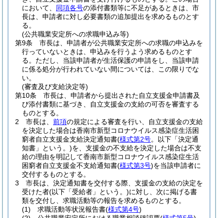
において、
同項各号
の添付書類等に不足があるときは、市
長は、申請者に対し必要書類の追加提出を求めるものとす
る。
(公共職業安定所への求職申込み等)
第9条
市長は、申請者が公共職業安定所への求職の申込みを
行っていないときは、申込みを行うよう求めるものとす
る。
ただし、当該申請者が生活保護の申請をし、当該申請
に係る処分が行われていない間については、この限りでな
い。
(審査及び支給決定等)
第10条
市長は、申請者から提出された自立支援金申請書及
び添付書類に基づき、自立支援金の支給の可否を審査する
ものとする。
2
市長は、
前項
の規定による審査を行い、自立支援金の支給
を決定した場合は香南市新型コロナウイルス感染症生活困
窮者自立支援金支給決定通知書
(
様式第2号
。以下「決定通
知書」という。)
を、支援金の不支給を決定した場合は不支
給の理由を明記して香南市新型コロナウイルス感染症生活
困窮者自立支援金不支給通知書
(
様式第3号
)
を当該申請者に
交付するものとする。
3
市長は、決定通知書を交付する際、支援金の支給の決定を
受けた者
(以下「受給者」という。)
に対し、次に掲げる書
類を交付し、求職活動等の報告を求めるものとする。
(1)
求職活動等状況報告書
(
様式第4号
)