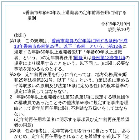
○香南市年齢60年以上退職者の定年前再任用に関する
規則
令和5年2月9日
規則第10号
(総則)
第1条
この規則は、
香南市職員の定年等に関する条例
(平成
18年香南市条例第29号。以下「条例」という。)
第12条
に
規定する年齢60年以上退職者
(以下「年齢60年以上退職
者」という。)
の定年前再任用
(
同条
又は
条例第13条第1項
の
規定により採用することをいう。以下同じ。)
に関し必要な
事項を定めるものとする。
第2条
定年前再任用を行うに当たっては、地方公務員法
(昭
和25年法律第261号。以下「法」という。)
第13条に定める
平等取扱いの原則及び法第15条に定める任用の根本基準の
規定に違反してはならない。
2
年齢60年以上退職者が法第52条第1項に規定する職員団体
の構成員であったことその他法第56条に規定する事由を理
由として定年前再任用に関し不利益な取扱いをしてはなら
ない。
(定年前再任用希望者に明示する事項及び定年前再任用希望
者の同意)
第3条
任命権者は、定年前再任用を行うに当たっては、あら
かじめ、定年前再任用をされることを希望する者
(以下「定