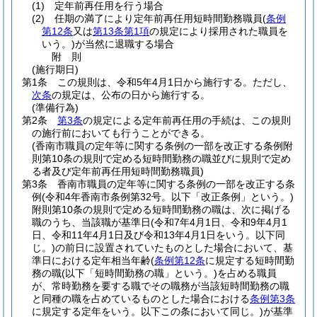
(1)
定年前再任用を行う場合
(2)
任期の満了により定年前再任用短時間勤務職員
(
条例
第12条
又は
第13条第1項
の規定により採用された職員を
いう。)
が当然に退職する場合
附
則
(施行期日)
第1条
この規則は、令和5年4月1日から施行する。
ただし、
次条
の規定は、公布の日から施行する。
(準備行為)
第2条
第3条
の規定による定年前再任用の手続は、この規則
の施行前においても行うことができる。
(香南市職員の定年等に関する条例の一部を改正する条例附
則第10条の規則で定める短時間勤務の職並びに規則で定め
る者及び定年前再任用短時間勤務職員)
第3条
香南市職員の定年等に関する条例の一部を改正する条
例
(令和4年香南市条例第32号。以下「改正条例」という。)
附則第10条の規則で定める短時間勤務の職は、次に掲げる
職のうち、当該職が基準日
(令和7年4月1日、令和9年4月1
日、令和11年4月1日及び令和13年4月1日をいう。以下同
じ。)
の前日に設置されていたものとした場合において、基
準日における定年相当年齢
(
条例第12条
に規定する短時間勤
務の職
(以下「短時間勤務の職」という。)
を占める職員
が、常時勤務を要する職でその職務が当該短時間勤務の職
と同種の職を占めているものとした場合における
条例第3条
に規定する定年をいう。以下この条において同じ。)
が基準