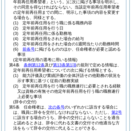
年前再任用希望者」という。)
に次に掲げる事項を明示し、
その同意を得なければならない。
当該定年前再任用希望者
の定年前再任用までの間に、明示した事項の内容を変更す
る場合も、同様とする。
(1)
定年前再任用を行う職に係る職務内容
(2)
定年前再任用を行う日
(3)
定年前再任用に係る勤務地
(4)
定年前再任用をされた場合の給与
(5)
定年前再任用をされた場合の1週間当たりの勤務時間
(6)
前各号
に掲げるもののほか、任命権者が必要と認める
事項
(定年前再任用の選考に用いる情報)
第4条
条例第12条
及び
第13条第1項
の規則で定める情報は、
定年前再任用希望者についての次に掲げる情報とする。
(1)
能力評価及び業績評価の全体評語その他勤務の状況を
示す事実に基づく従前の勤務実績
(2)
定年前再任用を行う職の職務遂行に必要とされる経験
又は資格の有無その他定年前再任用を行う職の職務遂行
上必要な事項
(辞令の交付)
第5条
任命権者は、
次の各号
のいずれかに該当する場合に
は、職員に辞令を交付しなければならない。
ただし、
第2号
に該当する場合のうち、辞令の交付によらないことを適当
と認めるときは、辞令に代わる文書の交付その他適当な方
法をもって辞令の交付に代えることができる。