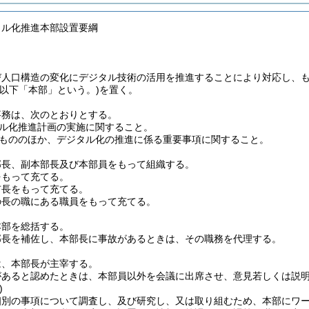
タル化推進本部設置要綱
び人口構造の変化にデジタル技術の活用を推進することにより対応し、
(以下「本部」という。)
を置く。
事務は、次のとおりとする。
ル化推進計画の実施に関すること。
もののほか、デジタル化の推進に係る重要事項に関すること。
部長、副本部長及び本部員をもって組織する。
をもって充てる。
市長をもって充てる。
の長の職にある職員をもって充てる。
本部を総括する。
部長を補佐し、本部長に事故があるときは、その職務を代理する。
は、本部長が主宰する。
があると認めたときは、本部員以外を会議に出席させ、意見若しくは説
)
個別の事項について調査し、及び研究し、又は取り組むため、本部にワ