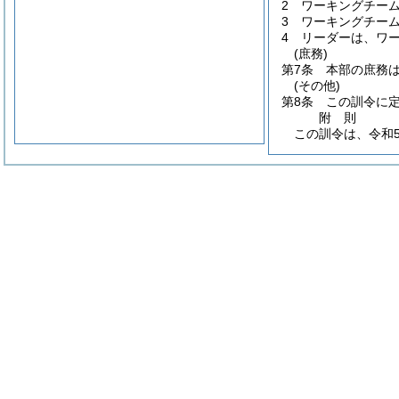
2
ワーキングチー
3
ワーキングチー
4
リーダーは、ワ
(庶務)
第7条
本部の庶務
(その他)
第8条
この訓令に
附
則
この訓令は、令和