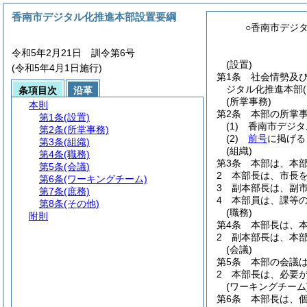
香南市デジタル化推進本部設置要綱
○香南市デジ
令和5年2月21日 訓令第6号
(設置)
(令和5年4月1日施行)
第1条
社会情勢及
ジタル化推進本部
条項目次
沿革
(所掌事務)
本則
第2条
本部の所掌
第1条
(設置)
(1)
香南市デジタ
第2条
(所掌事務)
(2)
前号
に掲げる
第3条
(組織)
(組織)
第4条
(職務)
第3条
本部は、本
第5条
(会議)
2
本部長は、市長
第6条
(ワーキングチーム)
3
副本部長は、副
第7条
(庶務)
4
本部員は、課等
第8条
(その他)
(職務)
附則
第4条
本部長は、
2
副本部長は、本
(会議)
第5条
本部の会議
2
本部長は、必要
(ワーキングチーム
第6条
本部長は、