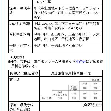
～のいち駅
深渕・母代寺
母代寺北団地～下分～佐古コミュニティ～
線
西上野公民館～西町～香南市役所前～のい
ち駅
のいち西部線
上岡ふれあい館～下高田公民館～野市保育
所前～香南市役所前～のいち駅
夜須中部区域
坪井地区、西山地区、上夜須地区、十ノ木
地区、出口地区、千切地区～夜須駅
手結・住吉区
手結地区、手結山地区～夜須駅
域
(使用料)
第4条
市長は、乗合タクシーの利用者から
次の表
に定める使
用料を徴収する。
路線又は区域名称
片道旅客使用料
(単位：円)
東川線
深渕・母代寺線
(全区間)
100
のいち西部線