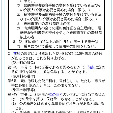
に限る。)
ウ 知的障害者療育手帳の交付を受けている者及びそ
の介護人
(介護が必要と認めた場合に限る。)
エ 精神障害者保健福祉手帳の交付を受けている者及
びその介護人
(介護が必要と認めた場合に限る。)
オ 香南市在住の満75歳以上の者
カ 有効期間内の全ての運転免許証を自主返納し、運
転経歴証明書等の交付を受けた香南市在住の満65歳
以上の者
8 使用料の割引で2以上の割引条件に該当する場合は、
同一乗車について重複して使用料の割引をしない。
2
前項
の規定により算出した使用料の額に10円未満の端数
があるときは、これを切り上げる。
(使用料の減免)
第5条
市長は、特に必要があると認めるときは、
前条
に定め
る使用料を減額し、又は免除することができる。
(使用料の還付)
第6条
既に徴収した使用料は、還付しない。
ただし、市長が
特に必要と認めたときは、この限りでない。
(乗車の制限等)
第7条
市長は、利用者が
次の各号
のいずれかに該当する場合
は、その乗車を拒み、又は降車させることができる。
(1)
公の秩序又は善良な風俗を乱すおそれがあると認める
とき。
(2)
危険物、多量の荷物その他法令により持込みが制限さ