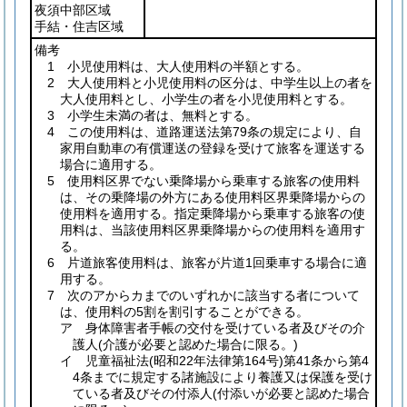
夜須中部区域
手結・住吉区域
備考
1 小児使用料は、大人使用料の半額とする。
2 大人使用料と小児使用料の区分は、中学生以上の者を
大人使用料とし、小学生の者を小児使用料とする。
3 小学生未満の者は、無料とする。
4 この使用料は、道路運送法第79条の規定により、自
家用自動車の有償運送の登録を受けて旅客を運送する
場合に適用する。
5 使用料区界でない乗降場から乗車する旅客の使用料
は、その乗降場の外方にある使用料区界乗降場からの
使用料を適用する。指定乗降場から乗車する旅客の使
用料は、当該使用料区界乗降場からの使用料を適用す
る。
6 片道旅客使用料は、旅客が片道1回乗車する場合に適
用する。
7 次のアからカまでのいずれかに該当する者について
は、使用料の5割を割引することができる。
ア 身体障害者手帳の交付を受けている者及びその介
護人
(介護が必要と認めた場合に限る。)
イ 児童福祉法
(昭和22年法律第164号)
第41条から第4
4条までに規定する諸施設により養護又は保護を受け
ている者及びその付添人
(付添いが必要と認めた場合