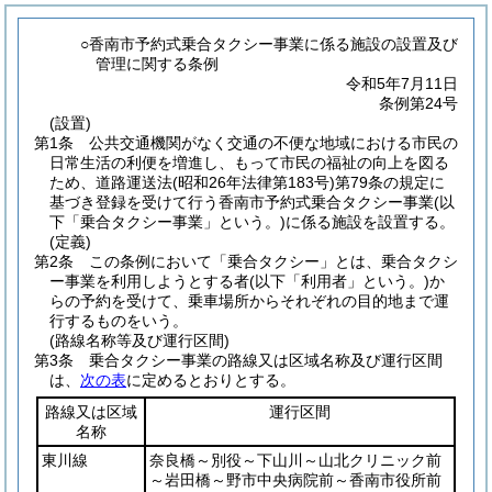
○香南市予約式乗合タクシー事業に係る施設の設置及び
管理に関する条例
令和5年7月11日
条例第24号
(設置)
第1条
公共交通機関がなく交通の不便な地域における市民の
日常生活の利便を増進し、もって市民の福祉の向上を図る
ため、道路運送法
(昭和26年法律第183号)
第79条の規定に
基づき登録を受けて行う香南市予約式乗合タクシー事業
(以
下「乗合タクシー事業」という。)
に係る施設を設置する。
(定義)
第2条
この条例において「乗合タクシー」とは、乗合タクシ
ー事業を利用しようとする者
(以下「利用者」という。)
か
らの予約を受けて、乗車場所からそれぞれの目的地まで運
行するものをいう。
(路線名称等及び運行区間)
第3条
乗合タクシー事業の路線又は区域名称及び運行区間
は、
次の表
に定めるとおりとする。
路線又は区域
運行区間
名称
東川線
奈良橋～別役～下山川～山北クリニック前
～岩田橋～野市中央病院前～香南市役所前