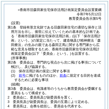
○香南市旧森田家住宅保存活用計画策定委員会設置要綱
令和7年5月12日
教育委員会告示第5号
(設置)
第1条
登録有形文化財である旧森田家住宅の適切な保存と活
用方法を示し、後世に伝えていくための基本的な計画であ
る「香南市旧森田家住宅保存活用計画」
(以下「保存活用計
画」という。)
の策定に当たって、建造物及び精神療法「森
田療法」の生みの親である森田正馬に関する専門家から広
範な意見を聴取するため、香南市旧森田家住宅保存活用計
画策定委員会
(以下「委員会」という。)
を設置する。
(所掌事務)
第2条
委員会は、専門的な視点から次に掲げる事項について
検討し、及び協議する。
(1)
保存活用計画の策定に関する事項
(2)
前号
に掲げるもののほか、
前条
に規定する目的を達成
するために必要な事項
(組織)
第3条
委員会は、有識者等のうちから教育委員会が委嘱する
委員をもって構成する。
2
委員会に、委員長及び副委員長を置く。
3
委員長及び副委員長は、委員の互選により定める。
4
委員長は、会務を総括し、委員会を代表する。