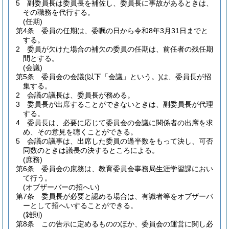
5
副委員長は委員長を補佐し、委員長に事故があるときは、
その職務を代行する。
(任期)
第4条
委員の任期は、委嘱の日から令和8年3月31日までと
する。
2
委員が欠けた場合の補欠の委員の任期は、前任者の残任期
間とする。
(会議)
第5条
委員会の会議
(以下「会議」という。)
は、委員長が招
集する。
2
会議の議長は、委員長が務める。
3
委員長が出席することができないときは、副委員長が代理
する。
4
委員長は、必要に応じて委員会の会議に関係者の出席を求
め、その意見を聴くことができる。
5
会議の議事は、出席した委員の過半数をもって決し、可否
同数のときは議長の決するところによる。
(庶務)
第6条
委員会の庶務は、教育委員会事務局生涯学習課におい
て行う。
(オブザーバーの招へい)
第7条
委員長が必要と認める場合は、有識者等をオブザーバ
ーとして招へいすることができる。
(雑則)
第8条
この告示に定めるもののほか、委員会の運営に関し必