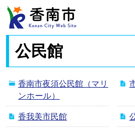
公民館
香南市夜須公民館（マリ
ンホール）
香我美市民館