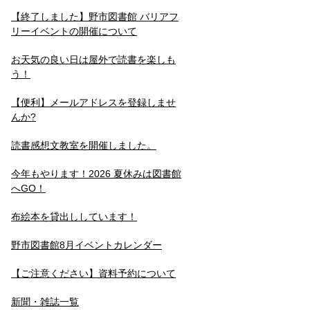
【終了しました】野市図書館 バリアフ
リーイベントの開催について
お天気の良い日は屋外で読書を楽しも
う！
【便利】メールアドレスを登録しませ
んか?
読書感想文教室を開催しました。
今年もやります！2026 夏休みは図書館
へGO！
布絵本を貸出ししています！
野市図書館8月イベントカレンダー
【ご注意ください】資料予約について
新聞・雑誌一覧