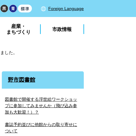
Foreign Language
産業・
市政情報
まちづくり
しました。
野市図書館
図書館で開催する浮世絵ワークショッ
プに参加してみませんか（飛び込み参
加も大歓迎！）？
書誌予約並びに他館からの取り寄せに
ついて