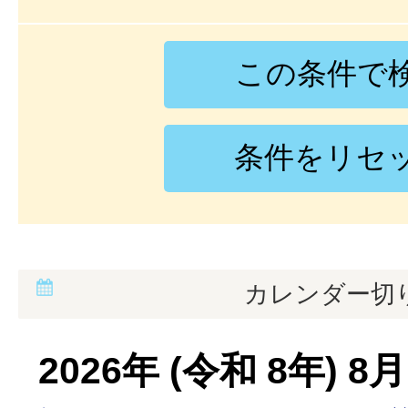
カレンダー切
2026
年 (
令和
8
年)
8
月