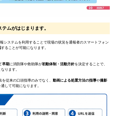
システムがはじまります。
通報システムを利用することで現場の状況を通報者のスマートフォン
認
することが可能になります。
て
早期
に消防隊や救助隊が
初動体制・活動方針
を決定することで、
となります。
法を従来の口頭指導のみでなく、
動画による処置方法の指導
や
撮影
を通して可能になります。