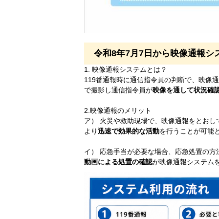
令和8年7月7日から映像通報
1. 映像通報システムとは？
119番通報時に通信指令員の判断で、映像
で撮影し通信指令員が
映像を通して状況確
2.映像通報のメリット
ア） 火災や救助現場で、映像通報をとおし
より
迅速で効果的な活動
を行うことが可能
イ） 応急手当が必要な場合、応急処置の方
動画による処置の確認
が映像通報システム