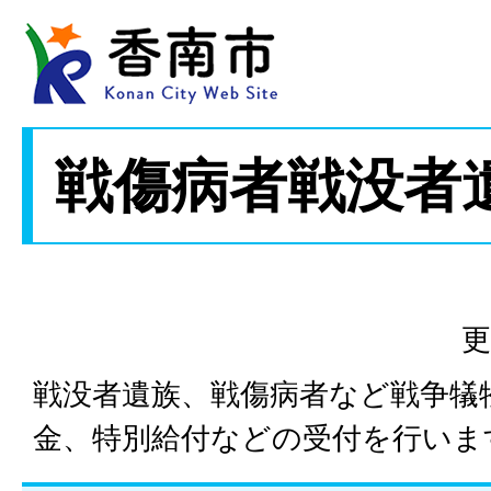
戦傷病者戦没者
更
戦没者遺族、戦傷病者など戦争犠
金、特別給付などの受付を行いま