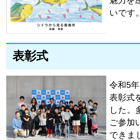
魅力を
いです
表彰式
令和5年
表彰式
した。
ご参加
できま