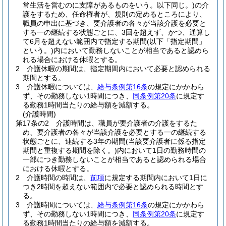
常生活を営むのに支障があるものをいう。以下同じ。)
の介
護をするため、任命権者が、規則の定めるところにより、
職員の申出に基づき、要介護者の各々が当該介護を必要と
する一の継続する状態ごとに、3回を超えず、かつ、通算し
て6月を超えない範囲内で指定する期間
(以下「指定期間」
という。)
内において勤務しないことが相当であると認めら
れる場合における休暇とする。
2
介護休暇の期間は、指定期間内において必要と認められる
期間とする。
3
介護休暇については、
給与条例第16条
の規定にかかわら
ず、その勤務しない1時間につき、
同条例第20条
に規定す
る勤務1時間当たりの給与額を減額する。
(介護時間)
第17条の2
介護時間は、職員が要介護者の介護をするた
め、要介護者の各々が当該介護を必要とする一の継続する
状態ごとに、連続する3年の期間
(当該要介護者に係る指定
期間と重複する期間を除く。)
内において1日の勤務時間の
一部につき勤務しないことが相当であると認められる場合
における休暇とする。
2
介護時間の時間は、
前項
に規定する期間内において1日に
つき2時間を超えない範囲内で必要と認められる時間とす
る。
3
介護時間については、
給与条例第16条
の規定にかかわら
ず、その勤務しない1時間につき、
同条例第20条
に規定す
る勤務1時間当たりの給与額を減額する。