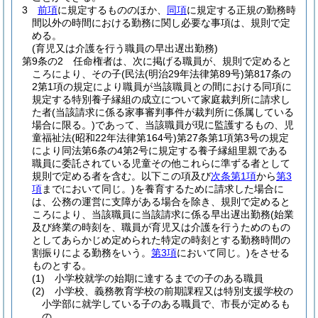
3
前項
に規定するもののほか、
同項
に規定する正規の勤務時
間以外の時間における勤務に関し必要な事項は、規則で定
める。
(育児又は介護を行う職員の早出遅出勤務)
第9条の2
任命権者は、次に掲げる職員が、規則で定めると
ころにより、その子
(民法
(明治29年法律第89号)
第817条の
2第1項の規定により職員が当該職員との間における同項に
規定する特別養子縁組の成立について家庭裁判所に請求し
た者
(当該請求に係る家事審判事件が裁判所に係属している
場合に限る。)
であって、当該職員が現に監護するもの、児
童福祉法
(昭和22年法律第164号)
第27条第1項第3号の規定
により同法第6条の4第2号に規定する養子縁組里親である
職員に委託されている児童その他これらに準ずる者として
規則で定める者を含む。以下この項及び
次条第1項
から
第3
項
までにおいて同じ。)
を養育するために請求した場合に
は、公務の運営に支障がある場合を除き、規則で定めると
ころにより、当該職員に当該請求に係る早出遅出勤務
(始業
及び終業の時刻を、職員が育児又は介護を行うためのもの
としてあらかじめ定められた特定の時刻とする勤務時間の
割振りによる勤務をいう。
第3項
において同じ。)
をさせる
ものとする。
(1)
小学校就学の始期に達するまでの子のある職員
(2)
小学校、義務教育学校の前期課程又は特別支援学校の
小学部に就学している子のある職員で、市長が定めるも
の