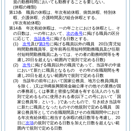
規の勤務時間においても勤務することを要しない。
(休暇の種類)
第13条
職員の休暇は、年次有給休暇、病気休暇、特別休
暇、介護休暇、介護時間及び組合休暇とする。
(年次有給休暇)
第14条
年次有給休暇は、一の年ごとにおける休暇とし、そ
の日数は、一の年において、
次の各号
に掲げる職員の区分
に応じて、
当該各号
に掲げる日数とする。
(1)
次号
及び
第3号
に掲げる職員以外の職員 20日
(育児短
時間勤務職員等、定年前再任用短時間勤務職員及び任期
付短時間勤務職員にあっては、その者の勤務時間等を考
慮し20日を超えない範囲内で規則で定める日数)
(2)
次号
に掲げる職員以外の職員であって、当該年の中途
において新たに職員となるもの その年の在職期間を考
慮し20日を超えない範囲内で規則で定める日数
(3)
当該年の前年において国家公務員、地方公務員
(職員
を除く。)
又は沖縄振興開発金融公庫その他その業務が国
の事務若しくは事業と密接な関連を有する法人のうち規
則で定めるものに使用される者
(以下この号において「国
家公務員等」という。)
であったもので、引き続き当該年
に新たに職員となったものその他規則で定める職員 国
家公務員等としての在職期間及びその在職期間中におけ
る年次有給休暇に相当する休暇の残日数等を考慮し、20
日に
次項
の規則で定める日数を加えた日数を超えない範
囲内で規則で定める日数