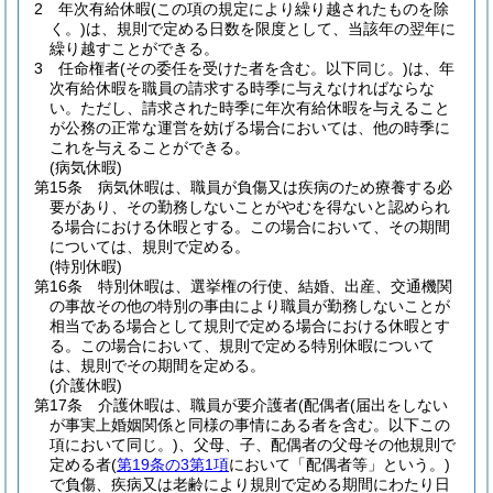
2
年次有給休暇
(この項の規定により繰り越されたものを除
く。)
は、規則で定める日数を限度として、当該年の翌年に
繰り越すことができる。
3
任命権者
(その委任を受けた者を含む。以下同じ。)
は、年
次有給休暇を職員の請求する時季に与えなければならな
い。
ただし、請求された時季に年次有給休暇を与えること
が公務の正常な運営を妨げる場合においては、他の時季に
これを与えることができる。
(病気休暇)
第15条
病気休暇は、職員が負傷又は疾病のため療養する必
要があり、その勤務しないことがやむを得ないと認められ
る場合における休暇とする。
この場合において、その期間
については、規則で定める。
(特別休暇)
第16条
特別休暇は、選挙権の行使、結婚、出産、交通機関
の事故その他の特別の事由により職員が勤務しないことが
相当である場合として規則で定める場合における休暇とす
る。
この場合において、規則で定める特別休暇について
は、規則でその期間を定める。
(介護休暇)
第17条
介護休暇は、職員が要介護者
(配偶者
(届出をしない
が事実上婚姻関係と同様の事情にある者を含む。以下この
項において同じ。)
、父母、子、配偶者の父母その他規則で
定める者
(
第19条の3第1項
において「配偶者等」という。)
で負傷、疾病又は老齢により規則で定める期間にわたり日