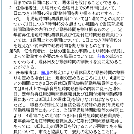
日までの5日間において、週休日を設けることができる。
2
任命権者は、月曜日から金曜日までの5日間において、1
日につき7時間45分の勤務時間を割り振るものとする。
た
だし、育児短時間勤務職員等については1週間ごとの期間に
ついて1日につき7時間45分を超えない範囲内で当該育児短
時間勤務等の内容に従い勤務時間を割り振るものとし、定
年前再任用短時間勤務職員及び任期付短時間勤務職員につ
いては、1週間ごとの期間について、1日につき7時間45分
を超えない範囲内で勤務時間を割り振るものとする。
第5条
任命権者は、公務の運営上の事情により特別の形態に
よって勤務する必要のある職員については、
前条
の規定に
かかわらず、週休日及び勤務時間の割振りを別に定めるこ
とができる。
2
任命権者は、
前項
の規定により週休日及び勤務時間の割振
りを定める場合には、規則の定めるところにより、4週間ご
との期間につき8日の週休日
(育児短時間勤務職員等にあっ
ては8日以上で当該育児短時間勤務等の内容に従った週休
日、定年前再任用短時間勤務職員及び任期付短時間勤務職
員にあっては8日以上の週休日)
を設けなければならない。
ただし、職務の特殊性又は当該公署の特殊の必要
(育児短時
間勤務職員等にあっては、当該育児短時間勤務等の内容)
に
より、4週間ごとの期間につき8日
(育児短時間勤務職員等、
定年前再任用短時間勤務職員及び任期付短時間勤務職員に
あっては、8日以上)
の週休日を設けることが困難である職
員について、市長と協議して、規則の定めるところによ