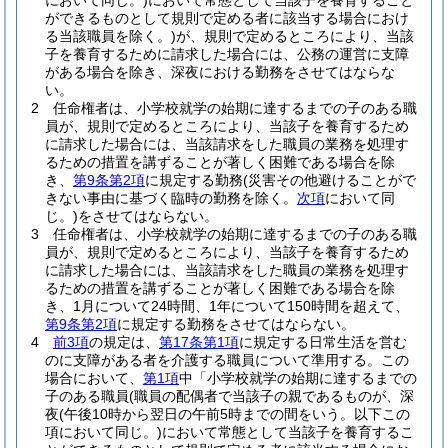
において同じ。)
において常態として当該子を養育すること
ができるものとして規則で定める者に該当する場合におけ
る当該職員を除く。)
が、規則で定めるところにより、当該
子を養育するために請求した場合には、公務の運営に支障
がある場合を除き、深夜における勤務をさせてはならな
い。
2
任命権者は、小学校就学の始期に達するまでの子のある職
員が、規則で定めるところにより、当該子を養育するため
に請求した場合には、当該請求をした職員の業務を処理す
るための措置を講ずることが著しく困難である場合を除
き、
第9条第2項
に規定する勤務
(災害その他避けることがで
きない事由に基づく臨時の勤務を除く。
次項
において同
じ。)
をさせてはならない。
3
任命権者は、小学校就学の始期に達するまでの子のある職
員が、規則で定めるところにより、当該子を養育するため
に請求した場合には、当該請求をした職員の業務を処理す
るための措置を講ずることが著しく困難である場合を除
き、1月について24時間、1年について150時間を超えて、
第9条第2項
に規定する勤務をさせてはならない。
4
前3項
の規定は、
第17条第1項
に規定する日常生活を営む
のに支障がある者を介護する職員について準用する。
この
場合において、
第1項
中「小学校就学の始期に達するまでの
子のある職員
(職員の配偶者で当該子の親であるものが、深
夜
(午後10時から翌日の午前5時までの間をいう。以下この
項において同じ。)
において常態として当該子を養育するこ