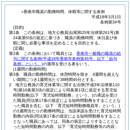
○香南市職員の勤務時間、休暇等に関する条例
平成18年3月1日
条例第34号
(目的)
第1条
この条例は、地方公務員法
(昭和25年法律第261号)
第
24条第5項の規定に基づき、職員の勤務時間、休日及び休
暇に関し必要な事項を定めることを目的とする。
(定義)
第2条
この条例において職員とは、
香南市一般職の職員の給
与に関する条例
(平成18年香南市条例第45号。以下「給与
条例」という。)
の適用を受ける者をいう。
(1週間の勤務時間)
第3条
職員の勤務時間は、休憩時間を除き、4週間を超えな
い期間につき1週間当たり38時間45分とする。
2
地方公務員の育児休業等に関する法律
(平成3年法律第110
号)
第10条第3項の規定により同条第1項に規定する育児短
時間勤務
(以下「育児短時間勤務」という。)
の承認を受け
た職員
(同法第17条の規定による短時間勤務をすることとな
った職員を含む。以下「育児短時間勤務職員等」という。)
の1週間当たりの勤務時間は、当該承認を受けた育児短時間
勤務の内容
(同法第17条の規定による短時間勤務をすること
となった職員にあっては、同条の規定によりすることとな
った短時間勤務の内容。以下「育児短時間勤務等の内容」