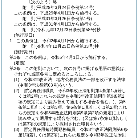
〔次のよう〕略
附
則
(平成29年3月24日
条例第14号)
この条例は、平成29年4月1日から施行する。
附
則
(平成31年3月26日
条例第1号)
この条例は、平成31年4月1日から施行する。
附
則
(令和元年12月23日
条例第58号)
抄
(施行期日)
1
この条例は、令和2年4月1日から施行する。
附
則
(令和4年12月23日
条例第33号)
抄
(施行期日)
第1条
この条例は、令和5年4月1日から施行する。
(定義)
第2条
この附則において、次の各号に掲げる用語の意義は、
それぞれ当該各号に定めるところによる。
(1)
令和3年改正法 地方公務員法の一部を改正する法律
(令和3年法律第63号)
をいう。
(2)
暫定再任用職員 令和3年改正法附則第4条第1項若し
くは第2項
(これらの規定を令和3年改正法附則第9条第2
項の規定により読み替えて適用する場合を含む。)
、第5
条第1項若しくは第3項、第6条第1項若しくは第2項
(これ
らの規定を令和3年改正法附則第9条第2項の規定により
読み替えて適用する場合を含む。)
又は第7条第1項若しく
は第3項の規定により採用された職員をいう。
(3)
暫定再任用短時間勤務職員 令和3年改正法附則第6条
第1項若しくは第2項
(これらの規定を令和3年改正法附則