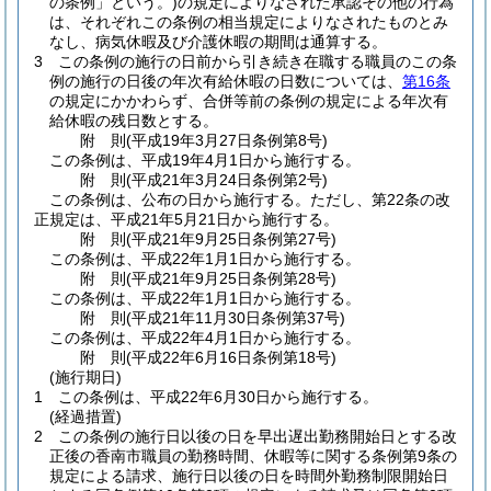
の条例」という。)
の規定によりなされた承認その他の行為
は、それぞれこの条例の相当規定によりなされたものとみ
なし、病気休暇及び介護休暇の期間は通算する。
3
この条例の施行の日前から引き続き在職する職員のこの条
例の施行の日後の年次有給休暇の日数については、
第16条
の規定にかかわらず、合併等前の条例の規定による年次有
給休暇の残日数とする。
附
則
(平成19年3月27日
条例第8号)
この条例は、平成19年4月1日から施行する。
附
則
(平成21年3月24日
条例第2号)
この条例は、公布の日から施行する。
ただし、第22条の改
正規定は、平成21年5月21日から施行する。
附
則
(平成21年9月25日
条例第27号)
この条例は、平成22年1月1日から施行する。
附
則
(平成21年9月25日
条例第28号)
この条例は、平成22年1月1日から施行する。
附
則
(平成21年11月30日
条例第37号)
この条例は、平成22年4月1日から施行する。
附
則
(平成22年6月16日
条例第18号)
(施行期日)
1
この条例は、平成22年6月30日から施行する。
(経過措置)
2
この条例の施行日以後の日を早出遅出勤務開始日とする改
正後の香南市職員の勤務時間、休暇等に関する条例第9条の
規定による請求、施行日以後の日を時間外勤務制限開始日