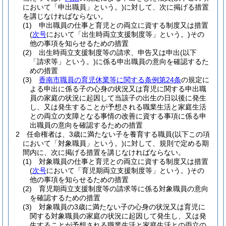
において「申出職員」という。)
に対して、次に掲げる措置
を講じなければならない。
(1)
申出職員の仕事と育児との両立に資する制度又は措置
(
次号
において「出生時両立支援制度等」という。)
その
他の事項を知らせるための措置
(2)
出生時両立支援制度等の請求、申告又は申出
(以下
「請求等」という。)
に係る申出職員の意向を確認するた
めの措置
(3)
香南市職員の育児休業等に関する条例第24条
の規定に
よる申出に係る子の心身の状況又は育児に関する申出職
員の家庭の状況に起因して当該子の出生の日以後に発生
し、又は発生することが予想される職業生活と家庭生活
との両立の支障となる事情の改善に資する事項に係る申
出職員の意向を確認するための措置
2
任命権者は、3歳に満たない子を養育する職員
(以下この項
において「対象職員」という。)
に対して、規則で定める期
間内に、次に掲げる措置を講じなければならない。
(1)
対象職員の仕事と育児との両立に資する制度又は措置
(
次号
において「育児期両立支援制度等」という。)
その
他の事項を知らせるための措置
(2)
育児期両立支援制度等の請求等に係る対象職員の意向
を確認するための措置
(3)
対象職員の3歳に満たない子の心身の状況又は育児に
関する対象職員の家庭の状況に起因して発生し、又は発
生することが予想される職業生活と家庭生活との両立の