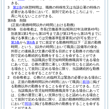
きる。
3
第1項
の休憩時間は、職務の特殊性又は当該公署の特殊の
必要がある場合において、規則で定めるところにより、一
斉に与えないことができる。
第8条
削除
(正規の勤務時間以外の時間における勤務)
第9条
任命権者は、市長
(労働基準法
(昭和22年法律第49号)
別表第1第1号から第10号まで及び第13号から第15号までに
掲げる事業にあっては労働基準監督署長)
の許可を受けて、
第3条
から
第6条
までに規定する勤務時間
(以下「正規の勤務
時間」という。)
以外の時間において職員に設備等の保全、
外部との連絡及び文書の収受を目的とする勤務その他の規
則で定める断続的な勤務をすることを命ずることができ
る。
ただし、当該職員が育児短時間勤務職員等である場合
にあっては、公務の運営に著しい支障が生じると認められ
る場合として規則に定める場合に限り、当該継続的な勤務
をすることを命ずることができる。
2
任命権者は、公務のため臨時又は緊急の必要がある場合に
は、正規の勤務時間以外の時間において職員に
前項
に掲げ
る勤務以外の勤務をすることを命ずることができる。
ただ
し、当該職員が育児短時間勤務職員等である場合にあって
は、公務の運営に著しい支障が生じると認められる場合と
して規則で定める場合に限り、正規の勤務時間以外の時間
において
同項
に掲げる勤務以外の勤務をすることを命ずる
ことができる。