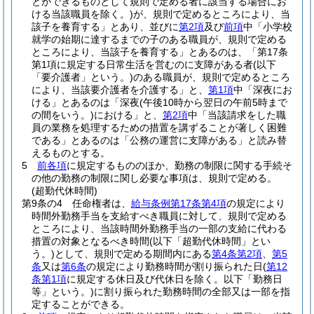
とができるものとして規則で定める者に該当する場合にお
ける当該職員を除く。)
が、規則で定めるところにより、当
該子を養育する」とあり、並びに
第2項
及び
前項
中「小学校
就学の始期に達するまでの子のある職員が、規則で定める
ところにより、当該子を養育する」とあるのは、「第17条
第1項に規定する日常生活を営むのに支障がある者
(以下
「要介護者」という。)
のある職員が、規則で定めるところ
により、当該要介護者を介護する」と、
第1項
中「深夜にお
ける」とあるのは「深夜
(午後10時から翌日の午前5時まで
の間をいう。)
における」と、
第2項
中「当該請求をした職
員の業務を処理するための措置を講ずることが著しく困難
である」とあるのは「公務の運営に支障がある」と読み替
えるものとする。
5
前各項
に規定するもののほか、勤務の制限に関する手続そ
の他の勤務の制限に関し必要な事項は、規則で定める。
(超勤代休時間)
第9条の4
任命権者は、
給与条例第17条第4項
の規定により
時間外勤務手当を支給すべき職員に対して、規則で定める
ところにより、当該時間外勤務手当の一部の支給に代わる
措置の対象となるべき時間
(以下「超勤代休時間」とい
う。)
として、規則で定める期間内にある
第4条第2項
、
第5
条
又は
第6条
の規定により勤務時間が割り振られた日
(
第12
条第1項
に規定する休日及び代休日を除く。以下「勤務日
等」という。)
に割り振られた勤務時間の全部又は一部を指
定することができる。