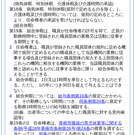
(病気休暇、特別休暇、介護休暇及び介護時間の承認)
第18条
病気休暇、特別休暇
(規則で定めるものを除く。)
、
介護休暇及び介護時間については、規則の定めるところに
より、任命権者の承認を受けなければならない。
(組合休暇)
第19条
組合休暇は、職員が任命権者の許可を得て、正規の
勤務時間中に登録された職員団体の業務又は活動に従事す
る期間とする。
2
任命権者は、職員が登録された職員団体の規約に定める機
関で規則で定めるものの構成員として当該機関の業務に従
事する場合及び登録された職員団体の加入する上部団体の
これらの機関に相当する機関の業務で、当該職員団体の業
務と認められるものに従事する場合に限り、組合休暇を与
えることができる。
3
組合休暇は、1日又は1時間を単位として与えるものとす
る。
ただし、1の年につき30日を超えて与えることはでき
ない。
4
組合休暇については、
給与条例第16条
の規定にかかわら
ず、その勤務しない1時間につき、
同条例第20条
に規定す
る勤務1時間当たりの給与額を減額する。
(妊娠、出産等についての申出をした職員等に対する意向確
認等)
第19条の2
任命権者は、
香南市職員の育児休業等に関する
条例
(平成18年香南市条例第35号)
第24条
の措置を講ずるに
当たっては、
同条
の規定による申出をした職員
(以下この項