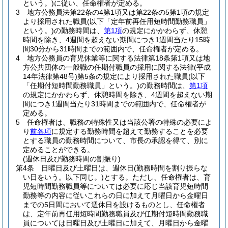
という。)
に従い、任命権者が定める。
3
地方公務員法第22条の4第1項又は第22条の5第1項の規定
より採用された職員
(以下「定年前再任用短時間勤務職員」
という。)
の勤務時間は、
第1項
の規定にかかわらず、休憩
時間を除き、4週間を超えない期間につき1週間当たり15時
間30分から31時間までの範囲内で、任命権者が定める。
4
地方公務員の育児休業等に関する法律第18条第1項又は地
方公共団体の一般職の任期付職員の採用に関する法律
(平成
14年法律第48号)
第5条の規定により採用された職員
(以下
「任期付短時間勤務職員」という。)
の勤務時間は、
第1項
の規定にかかわらず、休憩時間を除き、4週間を超えない期
間につき1週間当たり31時間までの範囲内で、任命権者が
定める。
5
任命権者は、職務の特殊性又は当該公署の特殊の必要によ
り
前各項
に規定する勤務時間を超えて勤務することを必要
とする職員の勤務時間について、市長の承認を得て、別に
定めることができる。
(週休日及び勤務時間の割振り)
第4条
日曜日及び土曜日は、週休日
(勤務時間を割り振らな
い日をいう。以下同じ。)
とする。
ただし、任命権者は、育
児短時間勤務職員等については必要に応じ当該育児短時間
勤務等の内容に従いこれらの日に加えて月曜日から金曜日
までの5日間において週休日を設けるものとし、任命権者
は、定年前再任用短時間勤務職員及び任期付短時間勤務職
員については日曜日及び土曜日に加えて、月曜日から金曜