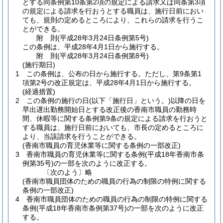
とする同条例第10条第2項の規定による請求又は同条第3項
の規定による請求を行おうとする職員は、施行日前におい
ても、規則の定めるところにより、これらの請求を行うこ
とができる。
附
則
(平成28年3月24日
条例第5号)
この条例は、平成28年4月1日から施行する。
附
則
(平成28年3月24日
条例第8号)
(施行期日)
1
この条例は、公布の日から施行する。
ただし、第9条第1
項第2号の改正規定は、平成28年4月1日から施行する。
(経過措置)
2
この条例の施行の日
(以下「施行日」という。)
以降の日を
早出遅出勤務開始日とする改正後の香南市職員の勤務時
間、休暇等に関する条例第9条の規定による請求を行おうと
する職員は、施行日前においても、市長の定めるところに
より、当該請求を行うことができる。
(香南市職員の育児休業等に関する条例の一部改正)
3
香南市職員の育児休業等に関する条例
(平成18年香南市条
例第35号)
の一部を次のように改正する。
〔次のよう〕略
(香南市職員団体のための職員の行為の制限の特例に関する
条例の一部改正)
4
香南市職員団体のための職員の行為の制限の特例に関する
条例
(平成18年香南市条例第37号)
の一部を次のように改正
する。