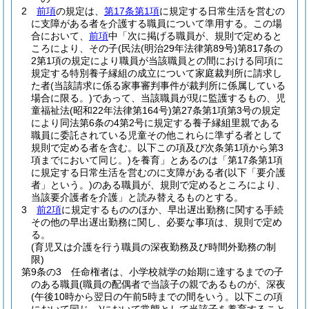
2
前項
の規定は、
第17条第1項
に規定する日常生活を営むの
に支障がある者を介護する職員について準用する。
この場
合において、
前項
中「次に掲げる職員が、規則で定めると
ころにより、その子
(民法
(明治29年法律第89号)
第817条の
2第1項の規定により職員が当該職員との間における同項に
規定する特別養子縁組の成立について家庭裁判所に請求し
た者
(当該請求に係る家事審判事件が裁判所に係属している
場合に限る。)
であって、当該職員が現に監護するもの、児
童福祉法
(昭和22年法律第164号)
第27条第1項第3号の規定
により同法第6条の4第2号に規定する養子縁組里親である
職員に委託されている児童その他これらに準ずる者として
規則で定める者を含む。以下この項及び次条第1項から第3
項までにおいて同じ。)
を養育」とあるのは「第17条第1項
に規定する日常生活を営むのに支障がある者
(以下「要介護
者」という。)
のある職員が、規則で定めるところにより、
当該要介護者を介護」と読み替えるものとする。
3
前2項
に規定するもののほか、早出遅出勤務に関する手続
その他の早出遅出勤務に関し、必要な事項は、規則で定め
る。
(育児又は介護を行う職員の深夜勤務及び時間外勤務の制
限)
第9条の3
任命権者は、小学校就学の始期に達するまでの子
のある職員
(職員の配偶者で当該子の親であるものが、深夜
(午後10時から翌日の午前5時までの間をいう。以下この項