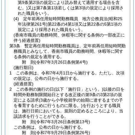
第9条第2項の規定により読み替えて適用する場合を含
む。)
又は第7条第1項若しくは第3項の規定により採用さ
れた職員をいう。
(4)
定年前再任用短時間勤務職員 地方公務員法
(昭和25
年法律第261号)
第22条の4第1項又は第22条の5第1項の
規定により採用された職員をいう。
(香南市職員の勤務時間、休暇等に関する条例の一部改正に
伴う経過措置)
第3条
暫定再任用短時間勤務職員は、定年前再任用短時間勤
務職員とみなして、香南市職員の勤務時間、休暇等に関す
る条例の規定を適用する。
附
則
(令和7年3月26日
条例第4号)
(施行期日)
1
この条例は、令和7年4月1日から施行する。
ただし、次項
の規定は、公布の日から施行する。
(経過措置)
2
この条例の施行の日
(以下「施行日」という。)
以後の日を
時間外勤務制限開始日とする改正後の第9条の3第2項の規
定による請求
(3歳から小学校就学の始期に達するまでの子
を養育するために行うものに限る。)
を行おうとする職員
は、施行日前においても、規則の定めるところにより、当
該請求を行うことができる。
附
則
(令和7年3月26日
条例第13号)
この条例は、公布の日から施行する。
附
則
(令和7年9月29日
条例第26号)