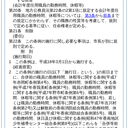
する措置
(会計年度任用職員の勤務時間、休暇等)
第20条
地方公務員法第22条の2第1項に規定する会計年度任
用職員の勤務時間、休暇等については、
第3条
から
前条
まで
の規定にかかわらず、その職務の性質等を考慮して、規則
で定める基準に従い、任命権者が定める。
第21条
削除
(委任)
第22条
この条例の施行に関し必要な事項は、市長が別に規
則で定める。
附
則
(施行期日)
1
この条例は、平成18年3月1日から施行する。
(経過措置)
2
この条例の施行の日
(以下「施行日」という。)
の前日まで
に、合併前の職員の勤務時間、休暇等に関する条例
(平成7
年赤岡町条例第4号)
、職員の勤務時間、休暇等に関する条
例
(平成7年香我美町条例第7号)
、職員の勤務時間、休暇等
に関する条例
(平成7年野市町条例第6号)
、職員の勤務時
間、休暇等に関する条例
(平成7年夜須町条例第1号)
、若し
くは職員の勤務時間、休暇等に関する条例
(平成7年吉川村
条例第2号)
又は解散前の香南消防組合職員の勤務時間、休
暇等に関する条例
(平成7年香南消防組合条例第5号)
、職員
の勤務時間、休日及び休暇に関する条例
(昭和47年香南地区
少年補導センター組合条例第8号)
(以下これらを「合併等前