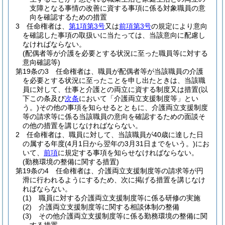
支障となる事情の改善に資する事項に係る対象職員の意
向を確認するための措置
3
任命権者は、
第1項第3号
又は
前項第3号
の規定により意向
を確認した事項の取扱いに当たっては、当該意向に配慮し
なければならない。
(配偶者等が介護を必要とする状況に至った職員等に対する
意向確認等)
第19条の3
任命権者は、職員が配偶者等が当該職員の介護
を必要とする状況に至ったことを申し出たときは、当該職
員に対して、仕事と介護との両立に資する制度又は措置
(以
下この条及び
次条
において「介護両立支援制度等」とい
う。)
その他の事項を知らせるとともに、介護両立支援制度
等の請求等に係る当該職員の意向を確認するための面談そ
の他の措置を講じなければならない。
2
任命権者は、職員に対して、当該職員が40歳に達した日
の属する年度
(4月1日から翌年の3月31日までをいう。)
にお
いて、
前項
に規定する事項を知らせなければならない。
(勤務環境の整備に関する措置)
第19条の4
任命権者は、介護両立支援制度等の請求等が円
滑に行われるようにするため、次に掲げる措置を講じなけ
ればならない。
(1)
職員に対する介護両立支援制度等に係る研修の実施
(2)
介護両立支援制度等に関する相談体制の整備
(3)
その他介護両立支援制度等に係る勤務環境の整備に関