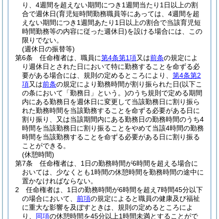
り、4週間を超えない期間につき1週間当たり1日以上の割
合で週休日
(育児短時間勤務職員等にあっては、4週間を超
えない期間につき1週間あたり1日以上の割合で当該育児短
時間勤務等の内容に従った週休日)
を設ける場合には、この
限りでない。
(週休日の振替等)
第6条
任命権者は、職員に
第4条第1項
又は
前条
の規定によ
り週休日とされた日において特に勤務することを命ずる必
要がある場合には、規則の定めるところにより、
第4条第2
項
又は
前条
の規定により勤務時間が割り振られた日
(以下こ
の条において「勤務日」という。)
のうち規則で定める期間
内にある勤務日を週休日に変更して当該勤務日に割り振ら
れた勤務時間を当該勤務することを命ずる必要がある日に
割り振り、又は当該期間内にある勤務日の勤務時間のうち4
時間を当該勤務日に割り振ることをやめて当該4時間の勤務
時間を当該勤務することを命ずる必要がある日に割り振る
ことができる。
(休憩時間)
第7条
任命権者は、1日の勤務時間が6時間を超える場合に
おいては、少なくとも1時間の休憩時間を勤務時間の途中に
置かなければならない。
2
任命権者は、1日の勤務時間が6時間を超え7時間45分以下
の場合において、
前項
の規定によると職員の健康及び福祉
に重大な影響を及ぼすときは、規則の定めるところによ
り、
同項
の休憩時間を45分以上1時間未満とすることがで