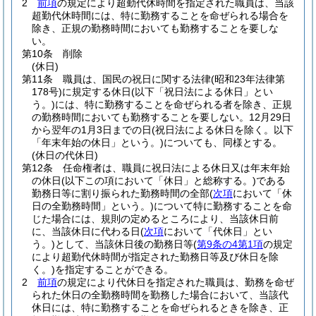
2
前項
の規定により超勤代休時間を指定された職員は、当該
超勤代休時間には、特に勤務することを命ぜられる場合を
除き、正規の勤務時間においても勤務することを要しな
い。
第10条
削除
(休日)
第11条
職員は、国民の祝日に関する法律
(昭和23年法律第
178号)
に規定する休日
(以下「祝日法による休日」とい
う。)
には、特に勤務することを命ぜられる者を除き、正規
の勤務時間においても勤務することを要しない。
12月29日
から翌年の1月3日までの日
(祝日法による休日を除く。以下
「年末年始の休日」という。)
についても、同様とする。
(休日の代休日)
第12条
任命権者は、職員に祝日法による休日又は年末年始
の休日
(以下この項において「休日」と総称する。)
である
勤務日等に割り振られた勤務時間の全部
(
次項
において「休
日の全勤務時間」という。)
について特に勤務することを命
じた場合には、規則の定めるところにより、当該休日前
に、当該休日に代わる日
(
次項
において「代休日」とい
う。)
として、当該休日後の勤務日等
(
第9条の4第1項
の規定
により超勤代休時間が指定された勤務日等及び休日を除
く。)
を指定することができる。
2
前項
の規定により代休日を指定された職員は、勤務を命ぜ
られた休日の全勤務時間を勤務した場合において、当該代
休日には、特に勤務することを命ぜられるときを除き、正