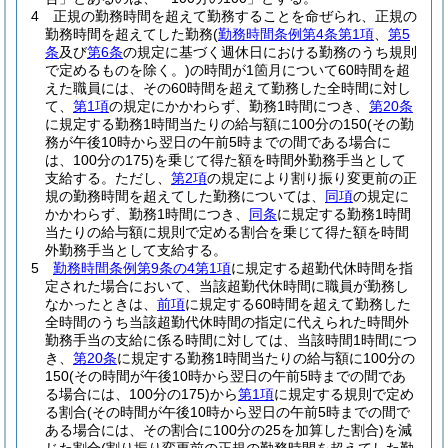
4
正規の勤務時間を超えて勤務することを命ぜられ、正規の
勤務時間を超えてした勤務
(
勤務時間条例第4条第1項
、
第5
条
及び
第6条
の規定に基づく週休日における勤務のうち規則
で定めるものを除く。)
の時間が1箇月について60時間を超
えた職員には、その60時間を超えて勤務した全時間に対し
て、
第1項
の規定にかかわらず、勤務1時間につき、
第20条
に規定する勤務1時間当たりの給与額に100分の150
(その勤
務が午後10時から翌日の午前5時までの間である場合に
は、100分の175)
を乗じて得た額を時間外勤務手当として
支給する。
ただし、
第2項
の規定により割り振り変更前の正
規の勤務時間を超えてした勤務については、
同項
の規定に
かかわらず、勤務1時間につき、
同条
に規定する勤務1時間
当たりの給与額に規則で定める割合を乗じて得た額を時間
外勤務手当として支給する。
5
勤務時間条例第9条の4第1項
に規定する超勤代休時間を指
定された場合において、当該超勤代休時間に職員が勤務し
なかったときは、
前項
に規定する60時間を超えて勤務した
全時間のうち当該超勤代休時間の指定に代えられた時間外
勤務手当の支給に係る時間に対しては、当該時間1時間につ
き、
第20条
に規定する勤務1時間当たりの給与額に100分の
150
(その時間が午後10時から翌日の午前5時までの間であ
る場合には、100分の175)
から
第1項
に規定する規則で定め
る割合
(その時間が午後10時から翌日の午前5時までの間で
ある場合には、その割合に100分の25を加算した割合)
を減