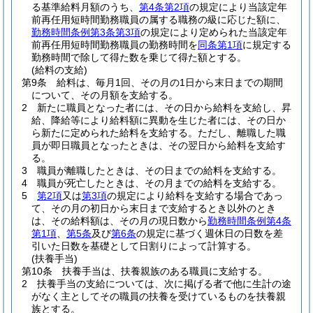
る基準給料月額のうち、
第4条第2項
の規定により当該定年
前再任用短時間勤務職員の属する職務の級に応じた額に、
勤務時間条例第3条第3項
の規定により定められた当該定年
前再任用短時間勤務職員の勤務時間を
同条第1項
に規定する
勤務時間で除して得た数を乗じて得た額とする。
(給料の支給)
第9条
給料は、毎月1回、その月の1日から末日までの期間
について、その月額を支給する。
2
新たに職員となった者には、その日から給料を支給し、昇
給、降給等により給料額に異動を生じた者には、その日か
ら新たに定められた給料を支給する。
ただし、離職した職
員が即日職員となったときは、その翌日から給料を支給す
る。
3
職員が離職したときは、その日までの給料を支給する。
4
職員が死亡したときは、その月までの給料を支給する。
5
第2項
又は
第3項
の規定により給料を支給する場合であっ
て、その月の初日から末日まで支給するとき以外のとき
は、その給料額は、その月の現日数から
勤務時間条例第4条
第1項
、
第5条
及び
第6条
の規定に基づく週休日の日数を差
引いた日数を基礎として日割りによって計算する。
(扶養手当)
第10条
扶養手当は、扶養親族のある職員に支給する。
2
扶養手当の支給については、次に掲げる者で他に生計の途
がなく主としてその職員の扶養を受けているものを扶養親
族とする。