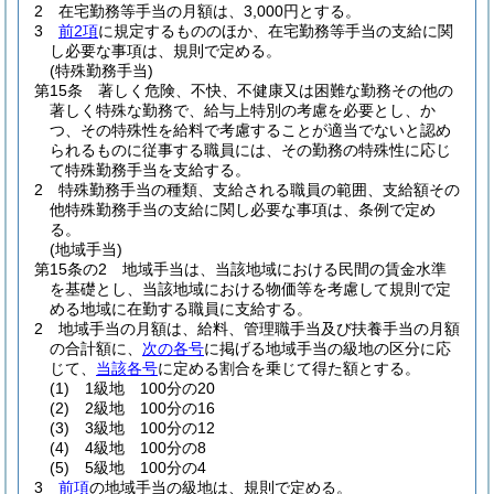
2
在宅勤務等手当の月額は、3,000円とする。
3
前2項
に規定するもののほか、在宅勤務等手当の支給に関
し必要な事項は、規則で定める。
(特殊勤務手当)
第15条
著しく危険、不快、不健康又は困難な勤務その他の
著しく特殊な勤務で、給与上特別の考慮を必要とし、か
つ、その特殊性を給料で考慮することが適当でないと認め
られるものに従事する職員には、その勤務の特殊性に応じ
て特殊勤務手当を支給する。
2
特殊勤務手当の種類、支給される職員の範囲、支給額その
他特殊勤務手当の支給に関し必要な事項は、条例で定め
る。
(地域手当)
第15条の2
地域手当は、当該地域における民間の賃金水準
を基礎とし、当該地域における物価等を考慮して規則で定
める地域に在勤する職員に支給する。
2
地域手当の月額は、給料、管理職手当及び扶養手当の月額
の合計額に、
次の各号
に掲げる地域手当の級地の区分に応
じて、
当該各号
に定める割合を乗じて得た額とする。
(1)
1級地 100分の20
(2)
2級地 100分の16
(3)
3級地 100分の12
(4)
4級地 100分の8
(5)
5級地 100分の4
3
前項
の地域手当の級地は、規則で定める。