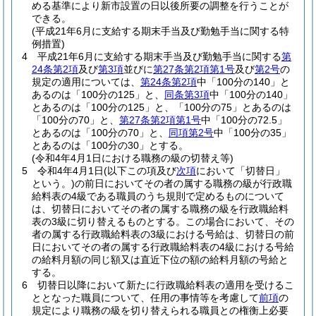
める基準により新市設置の日以後所要の調整を行うことが
できる。
(平成21年6月に支給する期末手当及び勤勉手当に関する特
例措置)
4
平成21年6月に支給する期末手当及び勤勉手当に関する
第
24条第2項
及び
第3項
並びに
第27条第2項第1号
及び
第2号
の
規定の適用については、
第24条第2項
中「100分の140」と
あるのは「100分の125」と、
同条第3項
中「100分の140」
とあるのは「100分の125」と、「100分の75」とあるのは
「100分の70」と、
第27条第2項第1号
中「100分の72.5」
とあるのは「100分の70」と、
同項第2号
中「100分の35」
とあるのは「100分の30」とする。
(令和4年4月1日における職務の級の切替え等)
5
令和4年4月1日
(以下この項及び
次項
において「切替日」
という。)
の前日においてその者の属する職務の級が行政職
給料表の4級である職員のうち規則で定めるものについて
は、切替日においてその者の属する職務の級を行政職給料
表の3級に切り替えるものとする。
この場合において、その
者の属する行政職給料表の3級における号給は、切替日の前
日においてその者の属する行政職給料表の4級における号給
の給料月額の同じ額又は直近下位の額の給料月額の号給と
する。
6
切替日以降において新たに行政職給料表の適用を受けるこ
ととなった職員について、任用の事情等を考慮して
前項
の
規定により職務の級を切り替えられる職員との権衡上必要