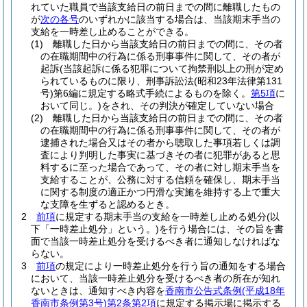
れていた職員で当該支給日の前日までの間に離職したもの
が
次の各号
のいずれかに該当する場合は、当該期末手当の
支給を一時差し止めることができる。
(1)
離職した日から当該支給日の前日までの間に、その者
の在職期間中の行為に係る刑事事件に関して、その者が
起訴
(当該起訴に係る犯罪について拘禁刑以上の刑が定め
られているものに限り、刑事訴訟法
(昭和23年法律第131
号)
第6編に規定する略式手続によるものを除く。
第5項
に
おいて同じ。)
をされ、その判決が確定していない場合
(2)
離職した日から当該支給日の前日までの間に、その者
の在職期間中の行為に係る刑事事件に関して、その者が
逮捕された場合又はその者から聴取した事項若しくは調
査により判明した事実に基づきその者に犯罪があると思
料するに至った場合であって、その者に対し期末手当を
支給することが、公務に対する信頼を確保し、期末手当
に関する制度の適正かつ円滑な実施を維持する上で重大
な支障を生ずると認めるとき。
2
前項
に規定する期末手当の支給を一時差し止める処分
(以
下「一時差止処分」という。)
を行う場合には、その旨を書
面で当該一時差止処分を受けるべき者に通知しなければな
らない。
3
前項
の規定により一時差止処分を行う旨の通知をする場合
において、当該一時差止処分を受けるべき者の所在が知れ
ないときは、通知すべき内容を
香南市公告式条例
(平成18年
香南市条例第3号)
第2条第2項
に規定する掲示場に掲示する