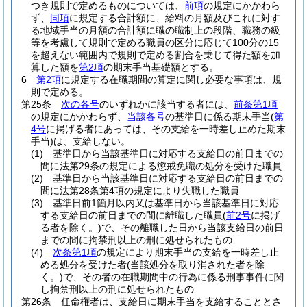
つき規則で定めるものについては、
前項
の規定にかかわら
ず、
同項
に規定する合計額に、給料の月額及びこれに対す
る地域手当の月額の合計額に職の職制上の段階、職務の級
等を考慮して規則で定める職員の区分に応じて100分の15
を超えない範囲内で規則で定める割合を乗じて得た額を加
算した額を
第2項
の期末手当基礎額とする。
6
第2項
に規定する在職期間の算定に関し必要な事項は、規
則で定める。
第25条
次の各号
のいずれかに該当する者には、
前条第1項
の規定にかかわらず、
当該各号
の基準日に係る期末手当
(
第
4号
に掲げる者にあっては、その支給を一時差し止めた期末
手当)
は、支給しない。
(1)
基準日から当該基準日に対応する支給日の前日までの
間に法第29条の規定による懲戒免職の処分を受けた職員
(2)
基準日から当該基準日に対応する支給日の前日までの
間に法第28条第4項の規定により失職した職員
(3)
基準日前1箇月以内又は基準日から当該基準日に対応
する支給日の前日までの間に離職した職員
(
前2号
に掲げ
る者を除く。)
で、その離職した日から当該支給日の前日
までの間に拘禁刑以上の刑に処せられたもの
(4)
次条第1項
の規定により期末手当の支給を一時差し止
める処分を受けた者
(当該処分を取り消された者を除
く。)
で、その者の在職期間中の行為に係る刑事事件に関
し拘禁刑以上の刑に処せられたもの
第26条
任命権者は、支給日に期末手当を支給することとさ