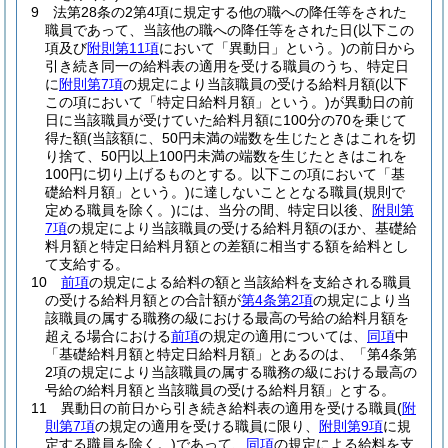
9
法第28条の2第4項に規定する他の職への降任等をされた
職員であって、当該他の職への降任等をされた日
(以下この
項及び
附則第11項
において「異動日」という。)
の前日から
引き続き同一の給料表の適用を受ける職員のうち、特定日
に
附則第7項
の規定により当該職員の受ける給料月額
(以下
この項において「特定日給料月額」という。)
が異動日の前
日に当該職員が受けていた給料月額に100分の70を乗じて
得た額
(当該額に、50円未満の端数を生じたときはこれを切
り捨て、50円以上100円未満の端数を生じたときはこれを
100円に切り上げるものとする。以下この項において「基
礎給料月額」という。)
に達しないこととなる職員
(規則で
定める職員を除く。)
には、当分の間、特定日以後、
附則第
7項
の規定により当該職員の受ける給料月額のほか、基礎給
料月額と特定日給料月額との差額に相当する額を給料とし
て支給する。
10
前項
の規定による給料の額と当該給料を支給される職員
の受ける給料月額との合計額が
第4条第2項
の規定により当
該職員の属する職務の級における最高の号給の給料月額を
超える場合における
前項
の規定の適用については、
同項
中
「基礎給料月額と特定日給料月額」とあるのは、「第4条第
2項の規定により当該職員の属する職務の級における最高の
号給の給料月額と当該職員の受ける給料月額」とする。
11
異動日の前日から引き続き給料表の適用を受ける職員
(
附
則第7項
の規定の適用を受ける職員に限り、
附則第9項
に規
定する職員を除く。)
であって、
同項
の規定による給料を支