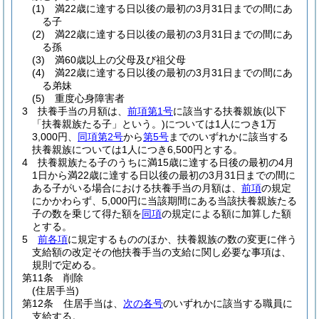
(1)
満22歳に達する日以後の最初の3月31日までの間にあ
る子
(2)
満22歳に達する日以後の最初の3月31日までの間にあ
る孫
(3)
満60歳以上の父母及び祖父母
(4)
満22歳に達する日以後の最初の3月31日までの間にあ
る弟妹
(5)
重度心身障害者
3
扶養手当の月額は、
前項第1号
に該当する扶養親族
(以下
「扶養親族たる子」という。)
については1人につき1万
3,000円、
同項第2号
から
第5号
までのいずれかに該当する
扶養親族については1人につき6,500円とする。
4
扶養親族たる子のうちに満15歳に達する日後の最初の4月
1日から満22歳に達する日以後の最初の3月31日までの間に
ある子がいる場合における扶養手当の月額は、
前項
の規定
にかかわらず、5,000円に当該期間にある当該扶養親族たる
子の数を乗じて得た額を
同項
の規定による額に加算した額
とする。
5
前各項
に規定するもののほか、扶養親族の数の変更に伴う
支給額の改定その他扶養手当の支給に関し必要な事項は、
規則で定める。
第11条
削除
(住居手当)
第12条
住居手当は、
次の各号
のいずれかに該当する職員に
支給する。