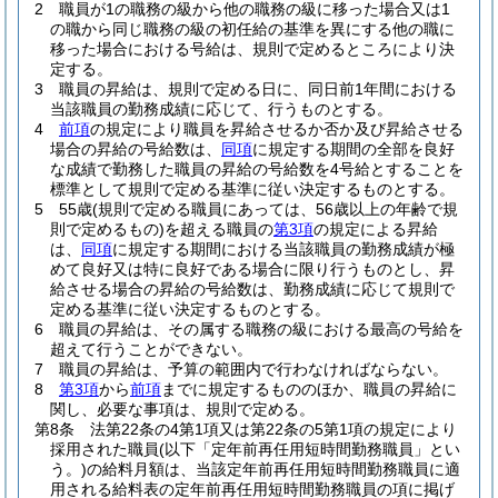
2
職員が1の職務の級から他の職務の級に移った場合又は1
の職から同じ職務の級の初任給の基準を異にする他の職に
移った場合における号給は、規則で定めるところにより決
定する。
3
職員の昇給は、規則で定める日に、同日前1年間における
当該職員の勤務成績に応じて、行うものとする。
4
前項
の規定により職員を昇給させるか否か及び昇給させる
場合の昇給の号給数は、
同項
に規定する期間の全部を良好
な成績で勤務した職員の昇給の号給数を4号給とすることを
標準として規則で定める基準に従い決定するものとする。
5
55歳
(規則で定める職員にあっては、56歳以上の年齢で規
則で定めるもの)
を超える職員の
第3項
の規定による昇給
は、
同項
に規定する期間における当該職員の勤務成績が極
めて良好又は特に良好である場合に限り行うものとし、昇
給させる場合の昇給の号給数は、勤務成績に応じて規則で
定める基準に従い決定するものとする。
6
職員の昇給は、その属する職務の級における最高の号給を
超えて行うことができない。
7
職員の昇給は、予算の範囲内で行わなければならない。
8
第3項
から
前項
までに規定するもののほか、職員の昇給に
関し、必要な事項は、規則で定める。
第8条
法第22条の4第1項又は第22条の5第1項の規定により
採用された職員
(以下「定年前再任用短時間勤務職員」とい
う。)
の給料月額は、当該定年前再任用短時間勤務職員に適
用される給料表の定年前再任用短時間勤務職員の項に掲げ