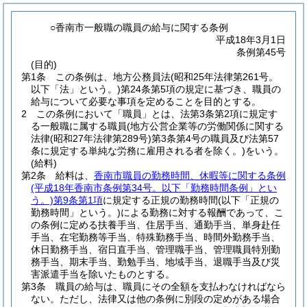
○香南市一般職の職員の給与に関する条例
平成18年3月1日
条例第45号
(目的)
第1条
この条例は、地方公務員法
(昭和25年法律第261号。
以下「法」という。)
第24条第5項の規定に基づき、職員の
給与について必要な事項を定めることを目的とする。
2
この条例において「職員」とは、法第3条第2項に規定す
る一般職に属する職員
(地方公営企業等の労働関係に関する
法律
(昭和27年法律第289号)
第3条第4号の職員及び法第57
条に規定する単純な労務に雇用される者を除く。)
をいう。
(給料)
第2条
給料は、
香南市職員の勤務時間、休暇等に関する条例
(平成18年香南市条例第34号。以下「勤務時間条例」とい
う。)
第9条第1項
に規定する正規の勤務時間
(以下「正規の
勤務時間」という。)
による勤務に対する報酬であって、こ
の条例に定める扶養手当、住居手当、通勤手当、単身赴任
手当、在宅勤務等手当、特殊勤務手当、時間外勤務手当、
休日勤務手当、宿日直手当、管理職手当、管理職員特別勤
務手当、期末手当、勤勉手当、地域手当、退職手当及び災
害派遣手当を除いたものとする。
第3条
職員の給与は、職員にその全額を支払わなければなら
ない。
ただし、法律又は他の条例に別段の定めがある場合