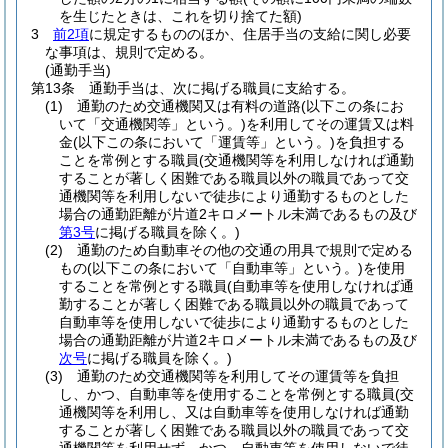
を生じたときは、これを切り捨てた額)
3
前2項
に規定するもののほか、住居手当の支給に関し必要
な事項は、規則で定める。
(通勤手当)
第13条
通勤手当は、次に掲げる職員に支給する。
(1)
通勤のため交通機関又は有料の道路
(以下この条にお
いて「交通機関等」という。)
を利用してその運賃又は料
金
(以下この条において「運賃等」という。)
を負担する
ことを常例とする職員
(交通機関等を利用しなければ通勤
することが著しく困難である職員以外の職員であって交
通機関等を利用しないで徒歩により通勤するものとした
場合の通勤距離が片道2キロメートル未満であるもの及び
第3号
に掲げる職員を除く。)
(2)
通勤のため自動車その他の交通の用具で規則で定める
もの
(以下この条において「自動車等」という。)
を使用
することを常例とする職員
(自動車等を使用しなければ通
勤することが著しく困難である職員以外の職員であって
自動車等を使用しないで徒歩により通勤するものとした
場合の通勤距離が片道2キロメートル未満であるもの及び
次号
に掲げる職員を除く。)
(3)
通勤のため交通機関等を利用してその運賃等を負担
し、かつ、自動車等を使用することを常例とする職員
(交
通機関等を利用し、又は自動車等を使用しなければ通勤
することが著しく困難である職員以外の職員であって交