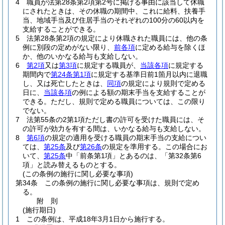
4
職員が法第28条第2項第2号に掲げる事由に該当して休職
にされたときは、その休職の期間中、これに給料、扶養手
当、地域手当及び住居手当のそれぞれの100分の60以内を
支給することができる。
5
法第28条第2項の規定により休職された職員には、他の条
例に別段の定めがない限り、
前各項
に定める給与を除くほ
か、他のいかなる給与も支給しない。
6
第2項
又は
第3項
に規定する職員が、
当該各項
に規定する
期間内で
第24条第1項
に規定する基準日前1箇月以内に退職
し、又は死亡したときは、
同項
の規定により規則で定める
日に、
当該各項
の例による額の期末手当を支給することが
できる。
ただし、規則で定める職員については、この限り
でない。
7
法第55条の2第1項ただし書の許可を受けた職員には、そ
の許可が効力を有する間は、いかなる給与も支給しない。
8
第6項
の規定の適用を受ける職員の期末手当の支給につい
ては、
第25条
及び
第26条
の規定を準用する。
この場合にお
いて、
第25条
中「前条第1項」とあるのは、「第32条第6
項」と読み替えるものとする。
(この条例の施行に関し必要な事項)
第34条
この条例の施行に関し必要な事項は、規則で定め
る。
附
則
(施行期日)
1
この条例は、平成18年3月1日から施行する。