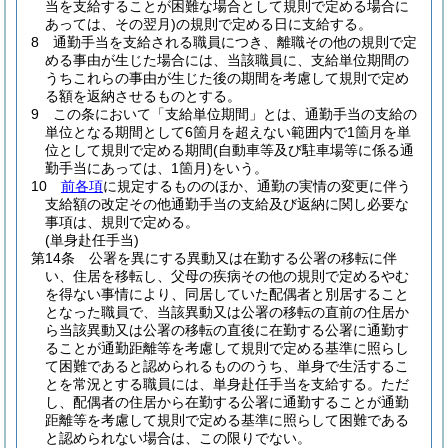
当を支給することが困難な場合として規則で定める場合に
あっては、その翌月)
の規則で定める日に支給する。
8
通勤手当を支給される職員につき、離職その他の規則で定
める事由が生じた場合には、当該職員に、支給単位期間の
うちこれらの事由が生じた後の期間を考慮して規則で定め
る額を返納させるものとする。
9
この条において「支給単位期間」とは、通勤手当の支給の
単位となる期間として6箇月を超えない範囲内で1箇月を単
位として規則で定める期間
(自動車等及び駐車場等に係る通
勤手当にあっては、1箇月)
をいう。
10
前各項
に規定するもののほか、通勤の実情の変更に伴う
支給額の改定その他通勤手当の支給及び返納に関し必要な
事項は、規則で定める。
(単身赴任手当)
第14条
公署を異にする異動又は在勤する公署の移転に伴
い、住居を移転し、父母の疾病その他の規則で定めるやむ
を得ない事情により、同居していた配偶者と別居すること
となった職員で、当該異動又は公署の移転の直前の住居か
ら当該異動又は公署の移転の直後に在勤する公署に通勤す
ることが通勤距離等を考慮して規則で定める基準に照らし
て困難であると認められるもののうち、単身で生活するこ
とを常況とする職員には、単身赴任手当を支給する。
ただ
し、配偶者の住居から在勤する公署に通勤することが通勤
距離等を考慮して規則で定める基準に照らして困難である
と認められない場合は、この限りでない。