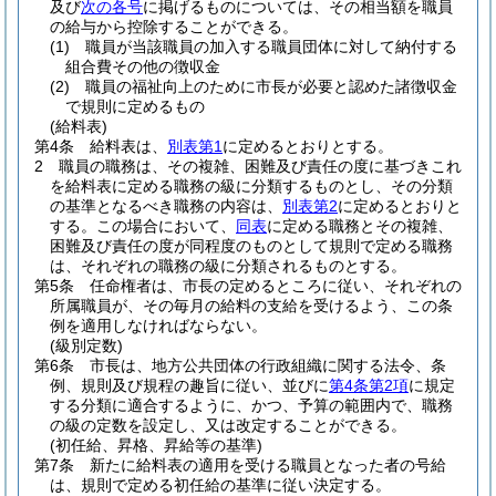
及び
次の各号
に掲げるものについては、その相当額を職員
の給与から控除することができる。
(1)
職員が当該職員の加入する職員団体に対して納付する
組合費その他の徴収金
(2)
職員の福祉向上のために市長が必要と認めた諸徴収金
で規則に定めるもの
(給料表)
第4条
給料表は、
別表第1
に定めるとおりとする。
2
職員の職務は、その複雑、困難及び責任の度に基づきこれ
を給料表に定める職務の級に分類するものとし、その分類
の基準となるべき職務の内容は、
別表第2
に定めるとおりと
する。
この場合において、
同表
に定める職務とその複雑、
困難及び責任の度が同程度のものとして規則で定める職務
は、それぞれの職務の級に分類されるものとする。
第5条
任命権者は、市長の定めるところに従い、それぞれの
所属職員が、その毎月の給料の支給を受けるよう、この条
例を適用しなければならない。
(級別定数)
第6条
市長は、地方公共団体の行政組織に関する法令、条
例、規則及び規程の趣旨に従い、並びに
第4条第2項
に規定
する分類に適合するように、かつ、予算の範囲内で、職務
の級の定数を設定し、又は改定することができる。
(初任給、昇格、昇給等の基準)
第7条
新たに給料表の適用を受ける職員となった者の号給
は、規則で定める初任給の基準に従い決定する。