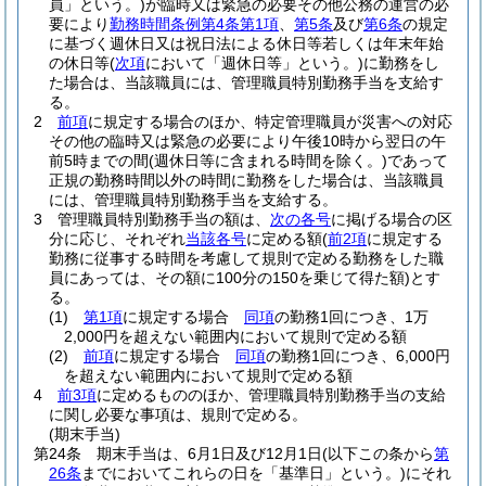
員」という。)
が臨時又は緊急の必要その他公務の運営の必
要により
勤務時間条例第4条第1項
、
第5条
及び
第6条
の規定
に基づく週休日又は祝日法による休日等若しくは年末年始
の休日等
(
次項
において「週休日等」という。)
に勤務をし
た場合は、当該職員には、管理職員特別勤務手当を支給す
る。
2
前項
に規定する場合のほか、特定管理職員が災害への対応
その他の臨時又は緊急の必要により午後10時から翌日の午
前5時までの間
(週休日等に含まれる時間を除く。)
であって
正規の勤務時間以外の時間に勤務をした場合は、当該職員
には、管理職員特別勤務手当を支給する。
3
管理職員特別勤務手当の額は、
次の各号
に掲げる場合の区
分に応じ、それぞれ
当該各号
に定める額
(
前2項
に規定する
勤務に従事する時間を考慮して規則で定める勤務をした職
員にあっては、その額に100分の150を乗じて得た額)
とす
る。
(1)
第1項
に規定する場合
同項
の勤務1回につき、1万
2,000円を超えない範囲内において規則で定める額
(2)
前項
に規定する場合
同項
の勤務1回につき、6,000円
を超えない範囲内において規則で定める額
4
前3項
に定めるもののほか、管理職員特別勤務手当の支給
に関し必要な事項は、規則で定める。
(期末手当)
第24条
期末手当は、6月1日及び12月1日
(以下この条から
第
26条
までにおいてこれらの日を「基準日」という。)
にそれ