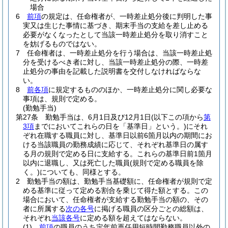
場合
6
前項
の規定は、任命権者が、一時差止処分後に判明した事
実又は生じた事情に基づき、期末手当の支給を差し止める
必要がなくなったとして当該一時差止処分を取り消すこと
を妨げるものではない。
7
任命権者は、一時差止処分を行う場合は、当該一時差止処
分を受けるべき者に対し、当該一時差止処分の際、一時差
止処分の事由を記載した説明書を交付しなければならな
い。
8
前各項
に規定するもののほか、一時差止処分に関し必要な
事項は、規則で定める。
(勤勉手当)
第27条
勤勉手当は、6月1日及び12月1日
(以下この項から
第
3項
までにおいてこれらの日を「基準日」という。)
にそれ
ぞれ在職する職員に対し、基準日以前6箇月以内の期間にお
ける当該職員の勤務成績に応じて、それぞれ基準日の属す
る月の規則で定める日に支給する。
これらの基準日前1箇月
以内に退職し、又は死亡した職員
(規則で定める職員を除
く。)
についても、同様とする。
2
勤勉手当の額は、勤勉手当基礎額に、任命権者が規則で定
める基準に従って定める割合を乗じて得た額とする。
この
場合において、任命権者が支給する勤勉手当の額の、その
者に所属する
次の各号
に掲げる職員の区分ごとの総額は、
それぞれ
当該各号
に定める額を超えてはならない。
(1)
前項
の職員のうち定年前再任用短時間勤務職員以外の