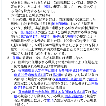
があると認められるときは、当該職員については、規則の
定めるところにより、
同項
の規定に準じて、その者の受け
る号給を決定するものとする。
(60歳に達した職員の給料)
7
当分の間、職員の給料月額は、当該職員が60歳に達した
日後における最初の4月1日
(
附則第9項
において「特定日」
という。)
以後、当該職員に適用される給料表の給料月額の
うち、
第4条第2項
の規定により当該職員の属する職務の級
並びに
第7条第1項
、
第2項
、
第4項
及び
第5項
の規定により
当該職員の受ける号給に応じた額に100分の70を乗じて得
た額
(当該額に、50円未満の端数を生じたときはこれを切り
捨て、50円以上100円未満の端数を生じたときはこれを100
円に切り上げるものとする。)
とする。
8
前項
の規定は、次に掲げる職員には適用しない。
(1)
臨時的に任用される職員その他の法律により任期を定
めて任用される職員及び非常勤職員
(2)
香南市職員の定年等に関する条例
(平成18年香南市条
例第29号)
第9条第1項
又は
第2項
の規定により法第28条の
2第1項に規定する異動期間
(
同条例第9条第1項
又は
第2項
の規定により延長された期間を含む。)
を延長された
同条
例第6条
に規定する職を占める職員
(3)
香南市職員の定年等に関する条例第4条第1項
又は
第2
項
の規定により勤務している職員
(
同条例第2条
に規定す
る定年退職日において
前項
の規定が適用されていた職員
を除く。)