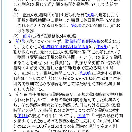
した割合)
を乗じて得た額を時間外勤務手当として支給す
る。
(1)
正規の勤務時間が割り振られた日
(
次条
の規定により
正規の勤務時間中に勤務した職員に休日勤務手当が支給
されることとなる日を除く。
第3項
において同じ。)
にお
ける勤務
(2)
前号
に掲げる勤務以外の勤務
2
前項
の規定にかかわらず、
勤務時間条例第6条
の規定によ
り、あらかじめ
勤務時間条例第4条第2項
又は
第5条
により
割り振られた1週間の正規の勤務時間
(以下この項において
「割振り変更前の正規の勤務時間」という。)
を超えて勤務
することを命ぜられた職員には、割振り変更前の正規の勤
務時間を超えて勤務した全時間
(規則で定める時間を除
く。)
に対して、勤務1時間につき、
第20条
に規定する勤務
1時間当たりの給与額に100分の25から100分の50までの範
囲内で規則で定める割合を乗じて得た額を時間外勤務手当
として支給する。
3
定年前再任用短時間勤務職員が、正規の勤務時間が割り振
られた日において、正規の勤務時間を超えてした勤務のう
ち、その勤務の時間とその勤務した日における正規の勤務
時間との合計が7時間45分に達するまでの間の勤務に対す
る
第1項
の規定の適用については、
同項
中「正規の勤務時間
を超えてした次に掲げる勤務の区分に応じてそれぞれ100
分の125から100分の150までの範囲内で規則で定める割
合」とあるのは、「100分の100」とする。