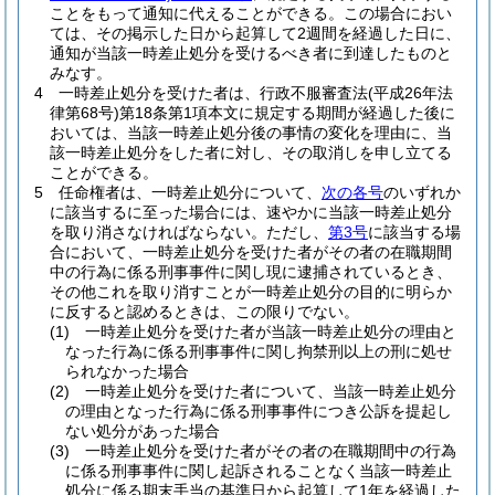
ことをもって通知に代えることができる。
この場合におい
ては、その掲示した日から起算して2週間を経過した日に、
通知が当該一時差止処分を受けるべき者に到達したものと
みなす。
4
一時差止処分を受けた者は、行政不服審査法
(平成26年法
律第68号)
第18条第1項本文に規定する期間が経過した後に
おいては、当該一時差止処分後の事情の変化を理由に、当
該一時差止処分をした者に対し、その取消しを申し立てる
ことができる。
5
任命権者は、一時差止処分について、
次の各号
のいずれか
に該当するに至った場合には、速やかに当該一時差止処分
を取り消さなければならない。
ただし、
第3号
に該当する場
合において、一時差止処分を受けた者がその者の在職期間
中の行為に係る刑事事件に関し現に逮捕されているとき、
その他これを取り消すことが一時差止処分の目的に明らか
に反すると認めるときは、この限りでない。
(1)
一時差止処分を受けた者が当該一時差止処分の理由と
なった行為に係る刑事事件に関し拘禁刑以上の刑に処せ
られなかった場合
(2)
一時差止処分を受けた者について、当該一時差止処分
の理由となった行為に係る刑事事件につき公訴を提起し
ない処分があった場合
(3)
一時差止処分を受けた者がその者の在職期間中の行為
に係る刑事事件に関し起訴されることなく当該一時差止
処分に係る期末手当の基準日から起算して1年を経過した