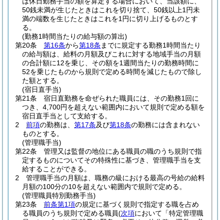
は休日勤務手当の額を算定する場合において、当該額に、
50銭未満が生じたときはこれを切り捨て、50銭以上1円未
満の端数を生じたときはこれを1円に切り上げるものとす
る。
(勤務1時間当たりの給与額の算出)
第20条
第16条
から
第18条
までに規定する勤務1時間当たり
の給与額は、給料の月額及びこれに対する地域手当の月額
の合計額に12を乗じ、その額を1週間当たりの勤務時間に
52を乗じたものから規則で定める時間を減じたもので除し
た額とする。
(宿日直手当)
第21条
宿日直勤務を命ぜられた職員には、その勤務1回に
つき、4,700円を超えない範囲内において規則で定める額を
宿日直手当として支給する。
2
前項
の勤務は、
第17条
及び
第18条
の勤務には含まれない
ものとする。
(管理職手当)
第22条
管理又は監督の地位にある職員の職のうち規則で指
定するものについてその特殊性に基づき、管理職手当を支
給することができる。
2
管理職手当の月額は、職務の級における最高の号給の給料
月額の100分の10を超えない範囲内で規則で定める。
(管理職員特別勤務手当)
第23条
前条第1項
の規定に基づく規則で指定する職を占め
る職員のうち規則で定める職員
(
次項
において「特定管理職