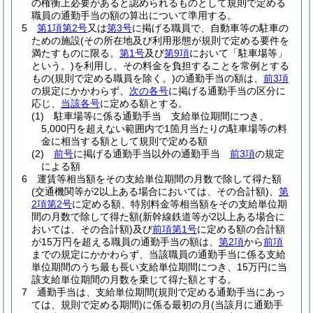
の権衡上必要があると認められるものとして規則で定める
職員の通勤手当の額の算出について準用する。
5
第1項第2号
又は
第3号
に掲げる職員で、自動車等の駐車の
ための施設
(その所在地及び利用形態が規則で定める要件を
満たすものに限る。
第1号
及び
第9項
において「駐車場等」
という。)
を利用し、その料金を負担することを常例とする
もの
(規則で定める職員を除く。)
の通勤手当の額は、
前3項
の規定にかかわらず、
次の各号
に掲げる通勤手当の区分に
応じ、
当該各号
に定める額とする。
(1)
駐車場等に係る通勤手当 支給単位期間につき、
5,000円を超えない範囲内で1箇月当たりの駐車場等の料
金に相当する額として規則で定める額
(2)
前号
に掲げる通勤手当以外の通勤手当
前3項
の規定
による額
6
運賃等相当額をその支給単位期間の月数で除して得た額
(交通機関等が2以上ある場合においては、その合計額)
、
第
2項第2号
に定める額、特別料金等相当額をその支給単位期
間の月数で除して得た額
(新幹線鉄道等が2以上ある場合に
おいては、その合計額)
及び
前項第1号
に定める額の合計額
が15万円を超える職員の通勤手当の額は、
第2項
から
前項
までの規定にかかわらず、当該職員の通勤手当に係る支給
単位期間のうち最も長い支給単位期間につき、15万円に当
該支給単位期間の月数を乗じて得た額とする。
7
通勤手当は、支給単位期間
(規則で定める通勤手当にあっ
ては、規則で定める期間)
に係る最初の月
(当該月に通勤手