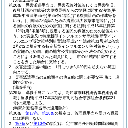
(災害派遣手当)
第28条
災害派遣手当は、災害応急対策若しくは災害復旧、
復興計画の作成等
(大規模災害からの復興に関する法律
(平
成25年法律第55号)
第35条に規定する復興計画の作成等を
いう。)
、国民の保護のための措置
(武力攻撃事態等におけ
る国民の保護のための措置に関する法律
(平成16年法律第
112号)
第2条第3項に規定する国民の保護のための措置をい
う。)
の実施又は特定新型インフルエンザ等対策
(新型イン
フルエンザ等対策特別措置法
(平成24年法律第31号)
第2条第
2号の2に規定する特定新型インフルエンザ等対策をいう。)
の実施のため国、他の地方公共団体等から法令の定めると
ころにより派遣された職員に対し、市の区域内に滞在する
ことを要した場合に支給する。
2
災害派遣手当の額は、1日につき6,620円を超えない範囲
内とする。
3
災害派遣手当の支給額その他支給に関し必要な事項は、規
則で定める。
(退職手当)
第29条
退職手当については、高知県市町村総合事務組合退
職手当条例
(平成17年高知県市町村総合事務組合条例第21
号)
の規定による。
(時間外勤務手当等の適用除外)
第30条
第17条
、
第18条
の規定は、管理職手当を受ける職員
には適用しない。
2
第7条
及び
第10条
の規定は、定年前再任用短時間勤務職員