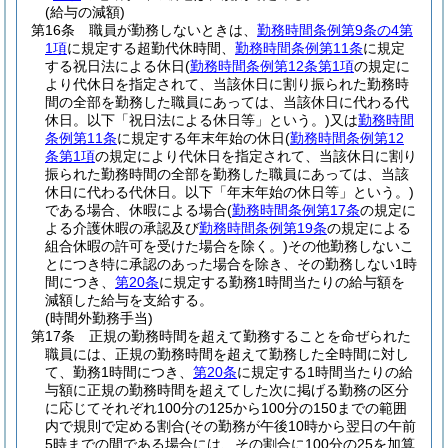
(給与の減額)
第16条
職員が勤務しないときは、
勤務時間条例第9条の4第
1項
に規定する超勤代休時間、
勤務時間条例第11条
に規定
する祝日法による休日
(
勤務時間条例第12条第1項
の規定に
より代休日を指定されて、当該休日に割り振られた勤務時
間の全部を勤務した職員にあっては、当該休日に代わる代
休日。以下「祝日法による休日等」という。)
又は
勤務時間
条例第11条
に規定する年末年始の休日
(
勤務時間条例第12
条第1項
の規定により代休日を指定されて、当該休日に割り
振られた勤務時間の全部を勤務した職員にあっては、当該
休日に代わる代休日。以下「年末年始の休日等」という。)
である場合、休暇による場合
(
勤務時間条例第17条
の規定に
よる介護休暇の承認及び
勤務時間条例第19条
の規定による
組合休暇の許可を受けた場合を除く。)
その他勤務しないこ
とにつき特に承認のあった場合を除き、その勤務しない1時
間につき、
第20条
に規定する勤務1時間当たりの給与額を
減額した給与を支給する。
(時間外勤務手当)
第17条
正規の勤務時間を超えて勤務することを命ぜられた
職員には、正規の勤務時間を超えて勤務した全時間に対し
て、勤務1時間につき、
第20条
に規定する1時間当たりの給
与額に正規の勤務時間を超えてした次に掲げる勤務の区分
に応じてそれぞれ100分の125から100分の150までの範囲
内で規則で定める割合
(その勤務が午後10時から翌日の午前
5時までの間である場合には、その割合に100分の25を加算