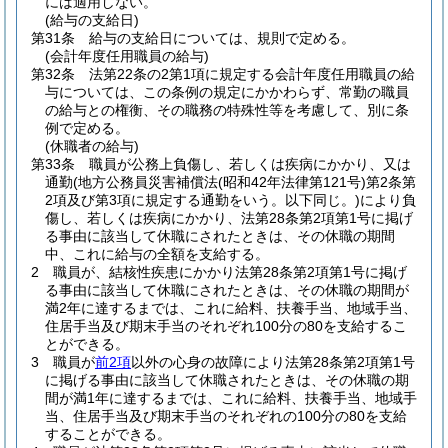
には適用しない。
(給与の支給日)
第31条
給与の支給日については、規則で定める。
(会計年度任用職員の給与)
第32条
法第22条の2第1項に規定する会計年度任用職員の給
与については、この条例の規定にかかわらず、常勤の職員
の給与との権衡、その職務の特殊性等を考慮して、別に条
例で定める。
(休職者の給与)
第33条
職員が公務上負傷し、若しくは疾病にかかり、又は
通勤
(地方公務員災害補償法
(昭和42年法律第121号)
第2条第
2項及び第3項に規定する通勤をいう。以下同じ。)
により負
傷し、若しくは疾病にかかり、法第28条第2項第1号に掲げ
る事由に該当して休職にされたときは、その休職の期間
中、これに給与の全額を支給する。
2
職員が、結核性疾患にかかり法第28条第2項第1号に掲げ
る事由に該当して休職にされたときは、その休職の期間が
満2年に達するまでは、これに給料、扶養手当、地域手当、
住居手当及び期末手当のそれぞれ100分の80を支給するこ
とができる。
3
職員が
前2項
以外の心身の故障により法第28条第2項第1号
に掲げる事由に該当して休職されたときは、その休職の期
間が満1年に達するまでは、これに給料、扶養手当、地域手
当、住居手当及び期末手当のそれぞれの100分の80を支給
することができる。