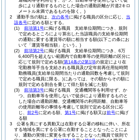
通機関等を利用せず、かつ、自動車等を使用しないで徒
歩により通勤するものとした場合の通勤距離が片道2キロ
メートル未満であるものを除く。)
2
通勤手当の額は、
次の各号
に掲げる職員の区分に応じ、
当
該各号
に定める額とする。
(1)
前項第1号
に掲げる職員 支給単位期間につき、規則
で定めるところにより算出した当該職員の支給単位期間
の通勤に要する運賃等の額に相当する額
(以下この条にお
いて「運賃等相当額」という。)
(2)
前項第2号
に掲げる職員 支給単位期間につき、6万
6,400円を超えない範囲内で自動車等の使用距離の区分に
応じて規則で定める額
(
第14条の2第1項
の規定により在
宅勤務等手当を支給される職員及び定年前再任用短時間
勤務職員
(支給単位期間当たりの通勤回数を考慮して規則
で定める職員に限る。)
にあっては、その額からその額に
規則で定める割合を乗じて得た額を減じた額)
(3)
前項第3号
に掲げる職員 交通機関等を利用せず、か
つ、自動車等を使用しないで徒歩により通勤するものと
した場合の通勤距離、交通機関等の利用距離、自動車等
の使用距離等の事情を考慮して規則で定める区分に応
じ、
前2号
に定める額、
第1号
に掲げる額又は
前号
に掲げ
る額
3
公署を異にする異動又は在勤する公署の移転に伴い、所在
する地域を異にする公署に在勤することとなったことによ
り、通勤の実情に変更を生ずることとなった職員で規則で