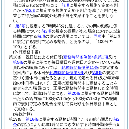
じた割合
(割り振り変更前の正規の勤務時間を超えてした勤
務に係るものの場合には、
前項
に規定する規則で定める割
合から
第2項
に規定する規則で定める割合を減じた割合)
を
乗じて得た額の時間外勤務手当を支給することを要しな
い。
6
第3項
に規定する7時間45分に達するまでの間の勤務に係
る時間について
前2項
の規定の適用がある場合における当該
時間に対する
前項
の規定の適用については、
同項
中「第1項
に規定する規則で定める割合」とあるのは、「100分の
100」とする。
(休日勤務手当)
第18条
祝日法による休日等
(
勤務時間条例第4条第1項
又は
第5条
の規定に基づき毎日曜日を週休日と定められている職
員以外の職員にあっては、
勤務時間条例第11条
に規定する
祝日法による休日が
勤務時間条例第5条
及び
第6条
の規定に
基づく週休日に当たるときは、規則で定める日)
及び年末年
始の休日等において、正規の勤務時間中に勤務することを
命ぜられた職員には、正規の勤務時間中に勤務した全時間
に対して、勤務1時間につき、
第20条
に規定する勤務1時間
当たりの給与額に100分の125から100分の150までの範囲
内で規則で定める割合を乗じて得た額を休日勤務手当とし
て支給する。
(端数計算)
第19条
第16条
に規定する勤務1時間当たりの給与額及び
前2
条
の規定により勤務1時間につき支給する時間外勤務手当又