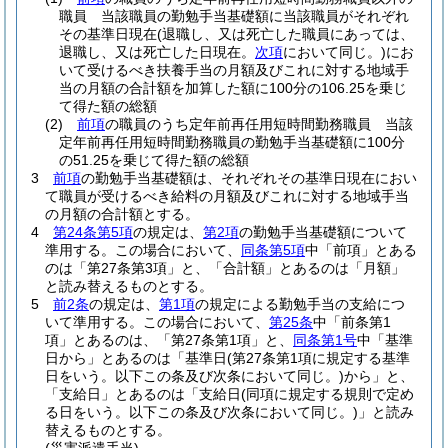
職員 当該職員の勤勉手当基礎額に当該職員がそれぞれ
その基準日現在
(退職し、又は死亡した職員にあっては、
退職し、又は死亡した日現在。
次項
において同じ。)
にお
いて受けるべき扶養手当の月額及びこれに対する地域手
当の月額の合計額を加算した額に100分の106.25を乗じ
て得た額の総額
(2)
前項
の職員のうち定年前再任用短時間勤務職員 当該
定年前再任用短時間勤務職員の勤勉手当基礎額に100分
の51.25を乗じて得た額の総額
3
前項
の勤勉手当基礎額は、それぞれその基準日現在におい
て職員が受けるべき給料の月額及びこれに対する地域手当
の月額の合計額とする。
4
第24条第5項
の規定は、
第2項
の勤勉手当基礎額について
準用する。
この場合において、
同条第5項
中「前項」とある
のは「第27条第3項」と、「合計額」とあるのは「月額」
と読み替えるものとする。
5
前2条
の規定は、
第1項
の規定による勤勉手当の支給につ
いて準用する。
この場合において、
第25条
中「前条第1
項」とあるのは、「第27条第1項」と、
同条第1号
中「基準
日から」とあるのは「基準日
(第27条第1項に規定する基準
日をいう。以下この条及び次条において同じ。)
から」と、
「支給日」とあるのは「支給日
(同項に規定する規則で定め
る日をいう。以下この条及び次条において同じ。)
」と読み
替えるものとする。