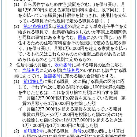
(1)
自ら居住するため住宅
(貸間を含む。)
を借り受け、月
額1万6,000円を超える家賃
(使用料を含む。以下同じ。)
を支払っている職員
(有料宿舎を貸与され、使用料を支払
っている職員その他規則で定める職員を除く。)
(2)
第14条第1項
又は
第3項
の規定により単身赴任手当を支
給される職員で、配偶者
(届出をしないが事実上婚姻関係
と同様の事情にある者を含む。
同条
において同じ。)
が居
住するための住宅
(有料宿舎その他規則で定める住宅を除
く。)
を借り受け、月額1万6,000円を超える家賃を支払っ
ているもの又はこれらのものとの権衡上必要があると認
められるものとして規則で定めるもの
2
住居手当の月額は、
次の各号
に掲げる職員の区分に応じ
て、
当該各号
に定める額
(
当該各号
のいずれにも該当する職
員にあっては、
当該各号
に定める額の合計額)
とする。
(1)
前項第1号
に掲げる職員 次に掲げる職員の区分に応
じて、それぞれ次に定める額
(その額に100円未満の端数
を生じたときは、これを切り捨てた額)
に相当する額
ア
月額2万7,000円以下の家賃を支払っている職員 家
賃の月額から1万6,000円を控除した額
イ
月額2万7,000円を超える家賃を支払っている職員
家賃の月額から2万7,000円を控除した額の2分の1
(そ
の控除した額の2分の1が1万7,000円を超えるときは、
1万7,000円)
を1万1,000円に加算した額
(2)
前項第2号
に掲げる職員
前号
の規定の例により算出
した額の2分の1に相当する額
(その額に100円未満の端数