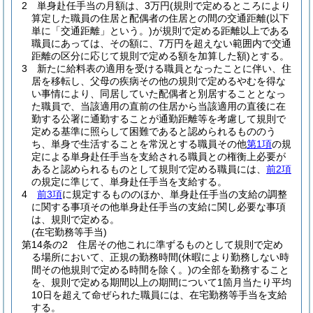
2
単身赴任手当の月額は、3万円
(規則で定めるところにより
算定した職員の住居と配偶者の住居との間の交通距離
(以下
単に「交通距離」という。)
が規則で定める距離以上である
職員にあっては、その額に、7万円を超えない範囲内で交通
距離の区分に応じて規則で定める額を加算した額)
とする。
3
新たに給料表の適用を受ける職員となったことに伴い、住
居を移転し、父母の疾病その他の規則で定めるやむを得な
い事情により、同居していた配偶者と別居することとなっ
た職員で、当該適用の直前の住居から当該適用の直後に在
勤する公署に通勤することが通勤距離等を考慮して規則で
定める基準に照らして困難であると認められるもののう
ち、単身で生活することを常況とする職員その他
第1項
の規
定による単身赴任手当を支給される職員との権衡上必要が
あると認められるものとして規則で定める職員には、
前2項
の規定に準じて、単身赴任手当を支給する。
4
前3項
に規定するもののほか、単身赴任手当の支給の調整
に関する事項その他単身赴任手当の支給に関し必要な事項
は、規則で定める。
(在宅勤務等手当)
第14条の2
住居その他これに準ずるものとして規則で定め
る場所において、正規の勤務時間
(休暇により勤務しない時
間その他規則で定める時間を除く。)
の全部を勤務すること
を、規則で定める期間以上の期間について1箇月当たり平均
10日を超えて命ぜられた職員には、在宅勤務等手当を支給
する。