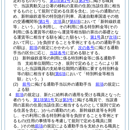
定めるもののうち、
第1項第1号
又は
第3号
に掲げる職員
で、当該異動又は公署の移転の直前の住居
(当該住居に相当
するものとして規則で定める住居を含む。)
からの通勤のた
め、新幹線鉄道等の特別急行列車、高速自動車国道その他
の交通機関等
(
第1号
、
次項
及び
第6項
において「新幹線鉄道
等」という。)
を利用し、その利用に係る特別料金等
(その
利用に係る運賃等の額から運賃等相当額の算出の基礎とな
る運賃等に相当する額を減じた額をいう。
第1号
及び
次項
に
おいて同じ。)
を負担することを常例とするものの通勤手当
の額は、
前項
の規定にかかわらず、
次の各号
に掲げる通勤
手当の区分に応じ、
当該各号
に定める額とする。
(1)
新幹線鉄道等の利用に係る特別料金等に係る通勤手
当 支給単位期間につき、規則で定めるところにより算
出した当該職員の支給単位期間の通勤に要する特別料金
等の額に相当する額
(
第6項
において「特別料金等相当
額」という。)
(2)
前号
に掲げる通勤手当以外の通勤手当
前項
の規定に
よる額
4
前項
の規定は、新たに給料表の適用を受ける職員となった
者のうち、
第1項第1号
又は
第3号
に掲げる職員で、当該適
用の直前の住居
(当該住居に相当するものとして規則で定め
る住居を含む。)
からの通勤のため、新幹線鉄道等を利用
し、その利用に係る特別料金等を負担することを常例とす
るもの
(任用の事情等を考慮して規則で定める職員に限
る。)
その他
前項
の規定による通勤手当を支給される職員と