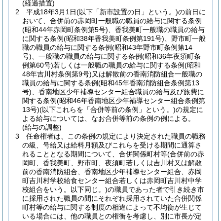
(経過措置)
2
平成18年3月1日
(以下「新市設置の日」という。)
の前日に
おいて、合併前の赤岡町一般職の職員の給与に関する条例
(昭和44年赤岡町条例第5号)
、香我美町一般職の職員の給与
に関する条例
(昭和38年香我美町条例第191号)
、野市町一般
職の職員の給与に関する条例
(昭和43年野市町条例第14
号)
、一般職の職員の給与に関する条例
(昭和36年夜須町条
例第60号)
若しくは一般職の職員の給与に関する条例
(昭和
48年吉川村条例第9号)
又は解散前の香南消防組合一般職の
職員の給与に関する条例
(昭和45年香南消防組合条例第13
号)
、香南地区少年補導センター組合職員の給与及び旅費に
関する条例
(昭和46年香南地区少年補導センター組合条例第
13号)
(以下これらを「合併等前の条例」という。)
の規定に
よる給与については、なお合併等前の条例の例による。
(給与の調整)
3
任命権者は、この条例の規定により決定された職員の職務
の級、号給又は給料月額及びこれらを受ける期間に通算さ
れることとなる期間について、合併関係町村等
(合併前の赤
岡町、香我美町、野市町、夜須町若しくは吉川村又は解散
前の香南消防組合、香南地区少年補導センター組合、赤岡
町吉川村学校給食センター組合若しくは赤岡町吉川村中学
校組合をいう。以下同じ。)
の職員であった者で引き続き市
に採用された職員の間にそれぞれ採用されていた合併関係
町村等の給与に関する制度の相違によって不均衡が生じて
いる場合には、他の職員との権衡を考慮し、別に市長が定