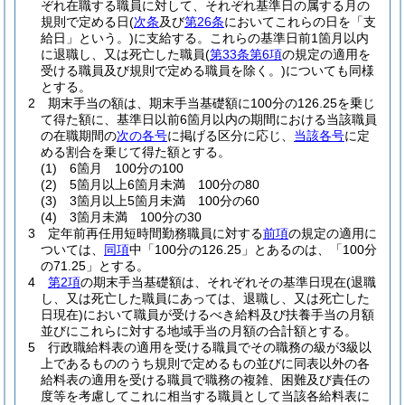
ぞれ在職する職員に対して、それぞれ基準日の属する月の
規則で定める日
(
次条
及び
第26条
においてこれらの日を「支
給日」という。)
に支給する。
これらの基準日前1箇月以内
に退職し、又は死亡した職員
(
第33条第6項
の規定の適用を
受ける職員及び規則で定める職員を除く。)
についても同様
とする。
2
期末手当の額は、期末手当基礎額に100分の126.25を乗じ
て得た額に、基準日以前6箇月以内の期間における当該職員
の在職期間の
次の各号
に掲げる区分に応じ、
当該各号
に定
める割合を乗じて得た額とする。
(1)
6箇月 100分の100
(2)
5箇月以上6箇月未満 100分の80
(3)
3箇月以上5箇月未満 100分の60
(4)
3箇月未満 100分の30
3
定年前再任用短時間勤務職員に対する
前項
の規定の適用に
ついては、
同項
中「100分の126.25」とあるのは、「100分
の71.25」とする。
4
第2項
の期末手当基礎額は、それぞれその基準日現在
(退職
し、又は死亡した職員にあっては、退職し、又は死亡した
日現在)
において職員が受けるべき給料及び扶養手当の月額
並びにこれらに対する地域手当の月額の合計額とする。
5
行政職給料表の適用を受ける職員でその職務の級が3級以
上であるもののうち規則で定めるもの並びに同表以外の各
給料表の適用を受ける職員で職務の複雑、困難及び責任の
度等を考慮してこれに相当する職員として当該各給料表に