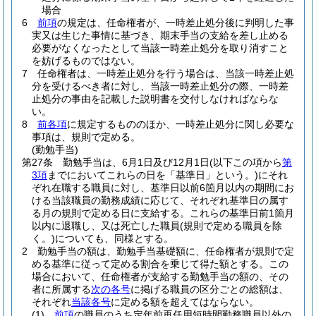
場合
6
前項
の規定は、任命権者が、一時差止処分後に判明した事
実又は生じた事情に基づき、期末手当の支給を差し止める
必要がなくなったとして当該一時差止処分を取り消すこと
を妨げるものではない。
7
任命権者は、一時差止処分を行う場合は、当該一時差止処
分を受けるべき者に対し、当該一時差止処分の際、一時差
止処分の事由を記載した説明書を交付しなければならな
い。
8
前各項
に規定するもののほか、一時差止処分に関し必要な
事項は、規則で定める。
(勤勉手当)
第27条
勤勉手当は、6月1日及び12月1日
(以下この項から
第
3項
までにおいてこれらの日を「基準日」という。)
にそれ
ぞれ在職する職員に対し、基準日以前6箇月以内の期間にお
ける当該職員の勤務成績に応じて、それぞれ基準日の属す
る月の規則で定める日に支給する。
これらの基準日前1箇月
以内に退職し、又は死亡した職員
(規則で定める職員を除
く。)
についても、同様とする。
2
勤勉手当の額は、勤勉手当基礎額に、任命権者が規則で定
める基準に従って定める割合を乗じて得た額とする。
この
場合において、任命権者が支給する勤勉手当の額の、その
者に所属する
次の各号
に掲げる職員の区分ごとの総額は、
それぞれ
当該各号
に定める額を超えてはならない。
(1)
前項
の職員のうち定年前再任用短時間勤務職員以外の