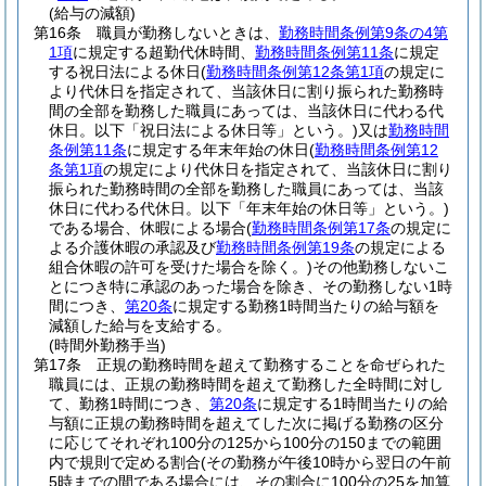
(給与の減額)
第16条
職員が勤務しないときは、
勤務時間条例第9条の4第
1項
に規定する超勤代休時間、
勤務時間条例第11条
に規定
する祝日法による休日
(
勤務時間条例第12条第1項
の規定に
より代休日を指定されて、当該休日に割り振られた勤務時
間の全部を勤務した職員にあっては、当該休日に代わる代
休日。以下「祝日法による休日等」という。)
又は
勤務時間
条例第11条
に規定する年末年始の休日
(
勤務時間条例第12
条第1項
の規定により代休日を指定されて、当該休日に割り
振られた勤務時間の全部を勤務した職員にあっては、当該
休日に代わる代休日。以下「年末年始の休日等」という。)
である場合、休暇による場合
(
勤務時間条例第17条
の規定に
よる介護休暇の承認及び
勤務時間条例第19条
の規定による
組合休暇の許可を受けた場合を除く。)
その他勤務しないこ
とにつき特に承認のあった場合を除き、その勤務しない1時
間につき、
第20条
に規定する勤務1時間当たりの給与額を
減額した給与を支給する。
(時間外勤務手当)
第17条
正規の勤務時間を超えて勤務することを命ぜられた
職員には、正規の勤務時間を超えて勤務した全時間に対し
て、勤務1時間につき、
第20条
に規定する1時間当たりの給
与額に正規の勤務時間を超えてした次に掲げる勤務の区分
に応じてそれぞれ100分の125から100分の150までの範囲
内で規則で定める割合
(その勤務が午後10時から翌日の午前
5時までの間である場合には、その割合に100分の25を加算