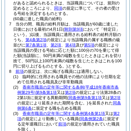
があると認められるときは、当該職員については、規則の
定めるところにより、
同項
の規定に準じて、その者の受け
る号給を決定するものとする。
(60歳に達した職員の給料)
7
当分の間、職員の給料月額は、当該職員が60歳に達した
日後における最初の4月1日
(
附則第9項
において「特定日」
という。)
以後、当該職員に適用される給料表の給料月額の
うち、
第4条第2項
の規定により当該職員の属する職務の級
並びに
第7条第1項
、
第2項
、
第4項
及び
第5項
の規定により
当該職員の受ける号給に応じた額に100分の70を乗じて得
た額
(当該額に、50円未満の端数を生じたときはこれを切り
捨て、50円以上100円未満の端数を生じたときはこれを100
円に切り上げるものとする。)
とする。
8
前項
の規定は、次に掲げる職員には適用しない。
(1)
臨時的に任用される職員その他の法律により任期を定
めて任用される職員及び非常勤職員
(2)
香南市職員の定年等に関する条例
(平成18年香南市条
例第29号)
第9条第1項
又は
第2項
の規定により法第28条の
2第1項に規定する異動期間
(
同条例第9条第1項
又は
第2項
の規定により延長された期間を含む。)
を延長された
同条
例第6条
に規定する職を占める職員
(3)
香南市職員の定年等に関する条例第4条第1項
又は
第2
項
の規定により勤務している職員
(
同条例第2条
に規定す
る定年退職日において
前項
の規定が適用されていた職員
を除く。)