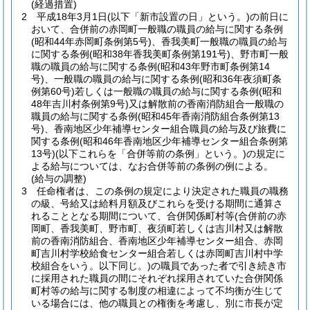
(経過措置)
2
平成18年3月1日
(以下「新市設置の日」という。)
の前日に
おいて、合併前の赤岡町一般職の職員の給与に関する条例
(昭和44年赤岡町条例第5号)
、香我美町一般職の職員の給与
に関する条例
(昭和38年香我美町条例第191号)
、野市町一般
職の職員の給与に関する条例
(昭和43年野市町条例第14
号)
、一般職の職員の給与に関する条例
(昭和36年夜須町条
例第60号)
若しくは一般職の職員の給与に関する条例
(昭和
48年吉川村条例第9号)
又は解散前の香南消防組合一般職の
職員の給与に関する条例
(昭和45年香南消防組合条例第13
号)
、香南地区少年補導センター組合職員の給与及び旅費に
関する条例
(昭和46年香南地区少年補導センター組合条例第
13号)
(以下これらを「合併等前の条例」という。)
の規定に
よる給与については、なお合併等前の条例の例による。
(給与の調整)
3
任命権者は、この条例の規定により決定された職員の職務
の級、号給又は給料月額及びこれらを受ける期間に通算さ
れることとなる期間について、合併関係町村等
(合併前の赤
岡町、香我美町、野市町、夜須町若しくは吉川村又は解散
前の香南消防組合、香南地区少年補導センター組合、赤岡
町吉川村学校給食センター組合若しくは赤岡町吉川村中学
校組合をいう。以下同じ。)
の職員であった者で引き続き市
に採用された職員の間にそれぞれ採用されていた合併関係
町村等の給与に関する制度の相違によって不均衡が生じて
いる場合には、他の職員との権衡を考慮し、別に市長が定