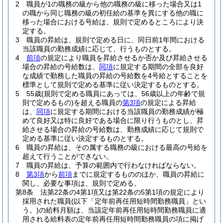
2
職員が1の職務の級から他の職務の級に移った場合又は1
の職から同じ職務の級の初任給の基準を異にする他の職に
移った場合における号給は、規則で定めるところにより決
定する。
3
職員の昇給は、規則で定める日に、同日前1年間における
当該職員の勤務成績に応じて、行うものとする。
4
前項
の規定により職員を昇給させるか否か及び昇給させる
場合の昇給の号給数は、
同項
に規定する期間の全部を良好
な成績で勤務した職員の昇給の号給数を4号給とすることを
標準として規則で定める基準に従い決定するものとする。
5
55歳
(規則で定める職員にあっては、56歳以上の年齢で規
則で定めるもの)
を超える職員の
第3項
の規定による昇給
は、
同項
に規定する期間における当該職員の勤務成績が極
めて良好又は特に良好である場合に限り行うものとし、昇
給させる場合の昇給の号給数は、勤務成績に応じて規則で
定める基準に従い決定するものとする。
6
職員の昇給は、その属する職務の級における最高の号給を
超えて行うことができない。
7
職員の昇給は、予算の範囲内で行わなければならない。
8
第3項
から
前項
までに規定するもののほか、職員の昇給に
関し、必要な事項は、規則で定める。
第8条
法第22条の4第1項又は第22条の5第1項の規定により
採用された職員
(以下「定年前再任用短時間勤務職員」とい
う。)
の給料月額は、当該定年前再任用短時間勤務職員に適
用される給料表の定年前再任用短時間勤務職員の項に掲げ