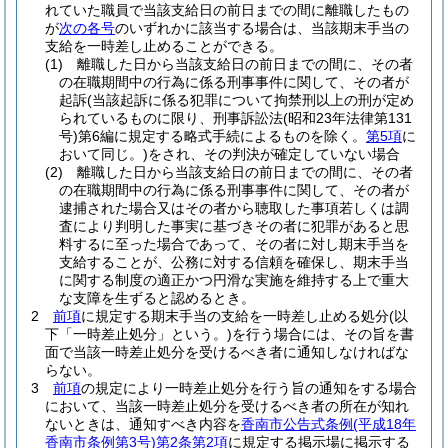
れていた職員で当該支給日の前日までの間に離職したもの
が
次の各号
のいずれかに該当する場合は、当該期末手当の
支給を一時差し止めることができる。
(1)
離職した日から当該支給日の前日までの間に、その者
の在職期間中の行為に係る刑事事件に関して、その者が
起訴
(当該起訴に係る犯罪について拘禁刑以上の刑が定め
られているものに限り、刑事訴訟法
(昭和23年法律第131
号)
第6編に規定する略式手続によるものを除く。
第5項
に
おいて同じ。)
をされ、その判決が確定していない場合
(2)
離職した日から当該支給日の前日までの間に、その者
の在職期間中の行為に係る刑事事件に関して、その者が
逮捕された場合又はその者から聴取した事項若しくは調
査により判明した事実に基づきその者に犯罪があると思
料するに至った場合であって、その者に対し期末手当を
支給することが、公務に対する信頼を確保し、期末手当
に関する制度の適正かつ円滑な実施を維持する上で重大
な支障を生ずると認めるとき。
2
前項
に規定する期末手当の支給を一時差し止める処分
(以
下「一時差止処分」という。)
を行う場合には、その旨を書
面で当該一時差止処分を受けるべき者に通知しなければな
らない。
3
前項
の規定により一時差止処分を行う旨の通知をする場合
において、当該一時差止処分を受けるべき者の所在が知れ
ないときは、通知すべき内容を
香南市公告式条例
(平成18年
香南市条例第3号)
第2条第2項
に規定する掲示場に掲示する