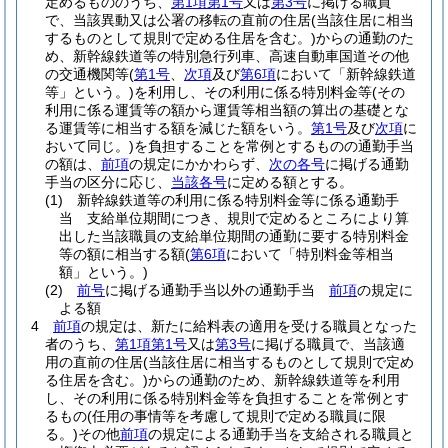
定めるもののうち、
第1項第1号
又は
第3号
に掲げる職員
で、当該異動又は公署の移転の直前の住居
(当該住居に相当
するものとして規則で定める住居を含む。)
からの通勤のた
め、新幹線鉄道等の特別急行列車、高速自動車国道その他
の交通機関等
(
第1号
、
次項
及び
第6項
において「新幹線鉄道
等」という。)
を利用し、その利用に係る特別料金等
(その
利用に係る運賃等の額から運賃等相当額の算出の基礎とな
る運賃等に相当する額を減じた額をいう。
第1号
及び
次項
に
おいて同じ。)
を負担することを常例とするものの通勤手当
の額は、
前項
の規定にかかわらず、
次の各号
に掲げる通勤
手当の区分に応じ、
当該各号
に定める額とする。
(1)
新幹線鉄道等の利用に係る特別料金等に係る通勤手
当 支給単位期間につき、規則で定めるところにより算
出した当該職員の支給単位期間の通勤に要する特別料金
等の額に相当する額
(
第6項
において「特別料金等相当
額」という。)
(2)
前号
に掲げる通勤手当以外の通勤手当
前項
の規定に
よる額
4
前項
の規定は、新たに給料表の適用を受ける職員となった
者のうち、
第1項第1号
又は
第3号
に掲げる職員で、当該適
用の直前の住居
(当該住居に相当するものとして規則で定め
る住居を含む。)
からの通勤のため、新幹線鉄道等を利用
し、その利用に係る特別料金等を負担することを常例とす
るもの
(任用の事情等を考慮して規則で定める職員に限
る。)
その他
前項
の規定による通勤手当を支給される職員と