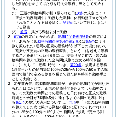
した割合)
を乗じて得た額を時間外勤務手当として支給す
る。
(1)
正規の勤務時間が割り振られた日
(
次条
の規定により
正規の勤務時間中に勤務した職員に休日勤務手当が支給
されることとなる日を除く。
第3項
において同じ。)
にお
ける勤務
(2)
前号
に掲げる勤務以外の勤務
2
前項
の規定にかかわらず、
勤務時間条例第6条
の規定によ
り、あらかじめ
勤務時間条例第4条第2項
又は
第5条
により
割り振られた1週間の正規の勤務時間
(以下この項において
「割振り変更前の正規の勤務時間」という。)
を超えて勤務
することを命ぜられた職員には、割振り変更前の正規の勤
務時間を超えて勤務した全時間
(規則で定める時間を除
く。)
に対して、勤務1時間につき、
第20条
に規定する勤務
1時間当たりの給与額に100分の25から100分の50までの範
囲内で規則で定める割合を乗じて得た額を時間外勤務手当
として支給する。
3
定年前再任用短時間勤務職員が、正規の勤務時間が割り振
られた日において、正規の勤務時間を超えてした勤務のう
ち、その勤務の時間とその勤務した日における正規の勤務
時間との合計が7時間45分に達するまでの間の勤務に対す
る
第1項
の規定の適用については、
同項
中「正規の勤務時間
を超えてした次に掲げる勤務の区分に応じてそれぞれ100
分の125から100分の150までの範囲内で規則で定める割
合」とあるのは、「100分の100」とする。