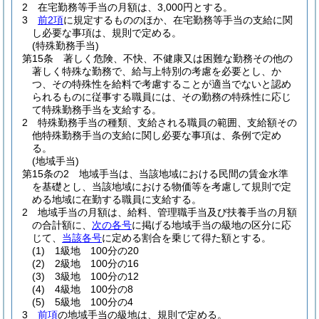
2
在宅勤務等手当の月額は、3,000円とする。
3
前2項
に規定するもののほか、在宅勤務等手当の支給に関
し必要な事項は、規則で定める。
(特殊勤務手当)
第15条
著しく危険、不快、不健康又は困難な勤務その他の
著しく特殊な勤務で、給与上特別の考慮を必要とし、か
つ、その特殊性を給料で考慮することが適当でないと認め
られるものに従事する職員には、その勤務の特殊性に応じ
て特殊勤務手当を支給する。
2
特殊勤務手当の種類、支給される職員の範囲、支給額その
他特殊勤務手当の支給に関し必要な事項は、条例で定め
る。
(地域手当)
第15条の2
地域手当は、当該地域における民間の賃金水準
を基礎とし、当該地域における物価等を考慮して規則で定
める地域に在勤する職員に支給する。
2
地域手当の月額は、給料、管理職手当及び扶養手当の月額
の合計額に、
次の各号
に掲げる地域手当の級地の区分に応
じて、
当該各号
に定める割合を乗じて得た額とする。
(1)
1級地 100分の20
(2)
2級地 100分の16
(3)
3級地 100分の12
(4)
4級地 100分の8
(5)
5級地 100分の4
3
前項
の地域手当の級地は、規則で定める。