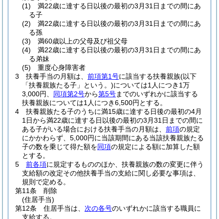
(1)
満22歳に達する日以後の最初の3月31日までの間にあ
る子
(2)
満22歳に達する日以後の最初の3月31日までの間にあ
る孫
(3)
満60歳以上の父母及び祖父母
(4)
満22歳に達する日以後の最初の3月31日までの間にあ
る弟妹
(5)
重度心身障害者
3
扶養手当の月額は、
前項第1号
に該当する扶養親族
(以下
「扶養親族たる子」という。)
については1人につき1万
3,000円、
同項第2号
から
第5号
までのいずれかに該当する
扶養親族については1人につき6,500円とする。
4
扶養親族たる子のうちに満15歳に達する日後の最初の4月
1日から満22歳に達する日以後の最初の3月31日までの間に
ある子がいる場合における扶養手当の月額は、
前項
の規定
にかかわらず、5,000円に当該期間にある当該扶養親族たる
子の数を乗じて得た額を
同項
の規定による額に加算した額
とする。
5
前各項
に規定するもののほか、扶養親族の数の変更に伴う
支給額の改定その他扶養手当の支給に関し必要な事項は、
規則で定める。
第11条
削除
(住居手当)
第12条
住居手当は、
次の各号
のいずれかに該当する職員に
支給する。