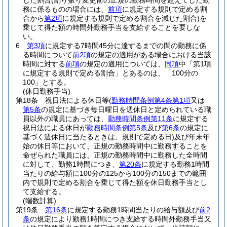
じた割合
(割り振り変更前の正規の勤務時間を超えてした勤
務に係るものの場合には、
前項
に規定する規則で定める割
合から
第2項
に規定する規則で定める割合を減じた割合)
を
乗じて得た額の時間外勤務手当を支給することを要しな
い。
6
第3項
に規定する7時間45分に達するまでの間の勤務に係
る時間について
前2項
の規定の適用がある場合における当該
時間に対する
前項
の規定の適用については、
同項
中「第1項
に規定する規則で定める割合」とあるのは、「100分の
100」とする。
(休日勤務手当)
第18条
祝日法による休日等
(
勤務時間条例第4条第1項
又は
第5条
の規定に基づき毎日曜日を週休日と定められている職
員以外の職員にあっては、
勤務時間条例第11条
に規定する
祝日法による休日が
勤務時間条例第5条
及び
第6条
の規定に
基づく週休日に当たるときは、規則で定める日)
及び年末年
始の休日等において、正規の勤務時間中に勤務することを
命ぜられた職員には、正規の勤務時間中に勤務した全時間
に対して、勤務1時間につき、
第20条
に規定する勤務1時間
当たりの給与額に100分の125から100分の150までの範囲
内で規則で定める割合を乗じて得た額を休日勤務手当とし
て支給する。
(端数計算)
第19条
第16条
に規定する勤務1時間当たりの給与額及び
前2
条
の規定により勤務1時間につき支給する時間外勤務手当又