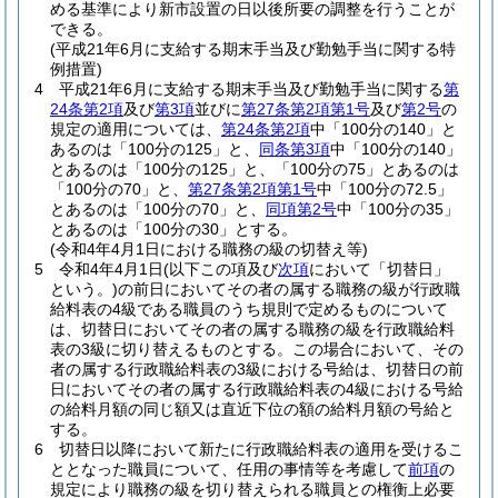
める基準により新市設置の日以後所要の調整を行うことが
できる。
(平成21年6月に支給する期末手当及び勤勉手当に関する特
例措置)
4
平成21年6月に支給する期末手当及び勤勉手当に関する
第
24条第2項
及び
第3項
並びに
第27条第2項第1号
及び
第2号
の
規定の適用については、
第24条第2項
中「100分の140」と
あるのは「100分の125」と、
同条第3項
中「100分の140」
とあるのは「100分の125」と、「100分の75」とあるのは
「100分の70」と、
第27条第2項第1号
中「100分の72.5」
とあるのは「100分の70」と、
同項第2号
中「100分の35」
とあるのは「100分の30」とする。
(令和4年4月1日における職務の級の切替え等)
5
令和4年4月1日
(以下この項及び
次項
において「切替日」
という。)
の前日においてその者の属する職務の級が行政職
給料表の4級である職員のうち規則で定めるものについて
は、切替日においてその者の属する職務の級を行政職給料
表の3級に切り替えるものとする。
この場合において、その
者の属する行政職給料表の3級における号給は、切替日の前
日においてその者の属する行政職給料表の4級における号給
の給料月額の同じ額又は直近下位の額の給料月額の号給と
する。
6
切替日以降において新たに行政職給料表の適用を受けるこ
ととなった職員について、任用の事情等を考慮して
前項
の
規定により職務の級を切り替えられる職員との権衡上必要