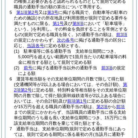
の権衡上必要があると認められるものとして規則で定める
職員の通勤手当の額の算出について準用する。
5
第1項第2号
又は
第3号
に掲げる職員で、自動車等の駐車の
ための施設
(その所在地及び利用形態が規則で定める要件を
満たすものに限る。
第1号
及び
第9項
において「駐車場等」
という。)
を利用し、その料金を負担することを常例とする
もの
(規則で定める職員を除く。)
の通勤手当の額は、
前3項
の規定にかかわらず、
次の各号
に掲げる通勤手当の区分に
応じ、
当該各号
に定める額とする。
(1)
駐車場等に係る通勤手当 支給単位期間につき、
5,000円を超えない範囲内で1箇月当たりの駐車場等の料
金に相当する額として規則で定める額
(2)
前号
に掲げる通勤手当以外の通勤手当
前3項
の規定
による額
6
運賃等相当額をその支給単位期間の月数で除して得た額
(交通機関等が2以上ある場合においては、その合計額)
、
第
2項第2号
に定める額、特別料金等相当額をその支給単位期
間の月数で除して得た額
(新幹線鉄道等が2以上ある場合に
おいては、その合計額)
及び
前項第1号
に定める額の合計額
が15万円を超える職員の通勤手当の額は、
第2項
から
前項
までの規定にかかわらず、当該職員の通勤手当に係る支給
単位期間のうち最も長い支給単位期間につき、15万円に当
該支給単位期間の月数を乗じて得た額とする。
7
通勤手当は、支給単位期間
(規則で定める通勤手当にあっ
ては、規則で定める期間)
に係る最初の月
(当該月に通勤手