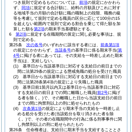
つき規則で定めるものについては、
前項
の規定にかかわら
ず、
同項
に規定する合計額に、給料の月額及びこれに対す
る地域手当の月額の合計額に職の職制上の段階、職務の級
等を考慮して規則で定める職員の区分に応じて100分の15
を超えない範囲内で規則で定める割合を乗じて得た額を加
算した額を
第2項
の期末手当基礎額とする。
6
第2項
に規定する在職期間の算定に関し必要な事項は、規
則で定める。
第25条
次の各号
のいずれかに該当する者には、
前条第1項
の規定にかかわらず、
当該各号
の基準日に係る期末手当
(
第
4号
に掲げる者にあっては、その支給を一時差し止めた期末
手当)
は、支給しない。
(1)
基準日から当該基準日に対応する支給日の前日までの
間に法第29条の規定による懲戒免職の処分を受けた職員
(2)
基準日から当該基準日に対応する支給日の前日までの
間に法第28条第4項の規定により失職した職員
(3)
基準日前1箇月以内又は基準日から当該基準日に対応
する支給日の前日までの間に離職した職員
(
前2号
に掲げ
る者を除く。)
で、その離職した日から当該支給日の前日
までの間に拘禁刑以上の刑に処せられたもの
(4)
次条第1項
の規定により期末手当の支給を一時差し止
める処分を受けた者
(当該処分を取り消された者を除
く。)
で、その者の在職期間中の行為に係る刑事事件に関
し拘禁刑以上の刑に処せられたもの
第26条
任命権者は、支給日に期末手当を支給することとさ