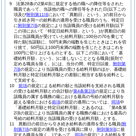
9
法第28条の2第4項に規定する他の職への降任等をされた
職員であって、当該他の職への降任等をされた日
(以下この
項及び
附則第11項
において「異動日」という。)
の前日から
引き続き同一の給料表の適用を受ける職員のうち、特定日
に
附則第7項
の規定により当該職員の受ける給料月額
(以下
この項において「特定日給料月額」という。)
が異動日の前
日に当該職員が受けていた給料月額に100分の70を乗じて
得た額
(当該額に、50円未満の端数を生じたときはこれを切
り捨て、50円以上100円未満の端数を生じたときはこれを
100円に切り上げるものとする。以下この項において「基
礎給料月額」という。)
に達しないこととなる職員
(規則で
定める職員を除く。)
には、当分の間、特定日以後、
附則第
7項
の規定により当該職員の受ける給料月額のほか、基礎給
料月額と特定日給料月額との差額に相当する額を給料とし
て支給する。
10
前項
の規定による給料の額と当該給料を支給される職員
の受ける給料月額との合計額が
第4条第2項
の規定により当
該職員の属する職務の級における最高の号給の給料月額を
超える場合における
前項
の規定の適用については、
同項
中
「基礎給料月額と特定日給料月額」とあるのは、「第4条第
2項の規定により当該職員の属する職務の級における最高の
号給の給料月額と当該職員の受ける給料月額」とする。
11
異動日の前日から引き続き給料表の適用を受ける職員
(
附
則第7項
の規定の適用を受ける職員に限り、
附則第9項
に規
定する職員を除く。)
であって、
同項
の規定による給料を支