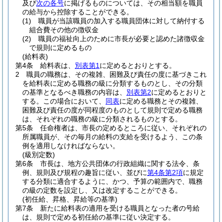
及び
次の各号
に掲げるものについては、その相当額を職員
の給与から控除することができる。
(1)
職員が当該職員の加入する職員団体に対して納付する
組合費その他の徴収金
(2)
職員の福祉向上のために市長が必要と認めた諸徴収金
で規則に定めるもの
(給料表)
第4条
給料表は、
別表第1
に定めるとおりとする。
2
職員の職務は、その複雑、困難及び責任の度に基づきこれ
を給料表に定める職務の級に分類するものとし、その分類
の基準となるべき職務の内容は、
別表第2
に定めるとおりと
する。
この場合において、
同表
に定める職務とその複雑、
困難及び責任の度が同程度のものとして規則で定める職務
は、それぞれの職務の級に分類されるものとする。
第5条
任命権者は、市長の定めるところに従い、それぞれの
所属職員が、その毎月の給料の支給を受けるよう、この条
例を適用しなければならない。
(級別定数)
第6条
市長は、地方公共団体の行政組織に関する法令、条
例、規則及び規程の趣旨に従い、並びに
第4条第2項
に規定
する分類に適合するように、かつ、予算の範囲内で、職務
の級の定数を設定し、又は改定することができる。
(初任給、昇格、昇給等の基準)
第7条
新たに給料表の適用を受ける職員となった者の号給
は、規則で定める初任給の基準に従い決定する。