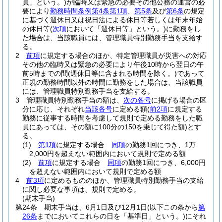
員」という。)
が臨時又は緊急の必要その他公務の運営の必
要により
勤務時間条例第4条第1項
、
第5条
及び
第6条
の規定
に基づく週休日又は祝日法による休日等若しくは年末年始
の休日等
(
次項
において「週休日等」という。)
に勤務をし
た場合は、当該職員には、管理職員特別勤務手当を支給す
る。
2
前項
に規定する場合のほか、特定管理職員が災害への対応
その他の臨時又は緊急の必要により午後10時から翌日の午
前5時までの間
(週休日等に含まれる時間を除く。)
であって
正規の勤務時間以外の時間に勤務をした場合は、当該職員
には、管理職員特別勤務手当を支給する。
3
管理職員特別勤務手当の額は、
次の各号
に掲げる場合の区
分に応じ、それぞれ
当該各号
に定める額
(
前2項
に規定する
勤務に従事する時間を考慮して規則で定める勤務をした職
員にあっては、その額に100分の150を乗じて得た額)
とす
る。
(1)
第1項
に規定する場合
同項
の勤務1回につき、1万
2,000円を超えない範囲内において規則で定める額
(2)
前項
に規定する場合
同項
の勤務1回につき、6,000円
を超えない範囲内において規則で定める額
4
前3項
に定めるもののほか、管理職員特別勤務手当の支給
に関し必要な事項は、規則で定める。
(期末手当)
第24条
期末手当は、6月1日及び12月1日
(以下この条から
第
26条
までにおいてこれらの日を「基準日」という。)
にそれ