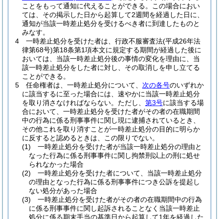
ことをもって通知に代えることができる。
この場合におい
ては、その掲示した日から起算して2週間を経過した日に、
通知が当該一時差止処分を受けるべき者に到達したものと
みなす。
4
一時差止処分を受けた者は、行政不服審査法
(平成26年法
律第68号)
第18条第1項本文に規定する期間が経過した後に
おいては、当該一時差止処分後の事情の変化を理由に、当
該一時差止処分をした者に対し、その取消しを申し立てる
ことができる。
5
任命権者は、一時差止処分について、
次の各号
のいずれか
に該当するに至った場合には、速やかに当該一時差止処分
を取り消さなければならない。
ただし、
第3号
に該当する場
合において、一時差止処分を受けた者がその者の在職期間
中の行為に係る刑事事件に関し現に逮捕されているとき、
その他これを取り消すことが一時差止処分の目的に明らか
に反すると認めるときは、この限りでない。
(1)
一時差止処分を受けた者が当該一時差止処分の理由と
なった行為に係る刑事事件に関し拘禁刑以上の刑に処せ
られなかった場合
(2)
一時差止処分を受けた者について、当該一時差止処分
の理由となった行為に係る刑事事件につき公訴を提起し
ない処分があった場合
(3)
一時差止処分を受けた者がその者の在職期間中の行為
に係る刑事事件に関し起訴されることなく当該一時差止
処分に係る期末手当の基準日から起算して1年を経過した