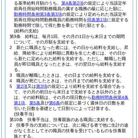
る基準給料月額のうち、
第4条第2項
の規定により当該定年
前再任用短時間勤務職員の属する職務の級に応じた額に、
勤務時間条例第3条第3項
の規定により定められた当該定年
前再任用短時間勤務職員の勤務時間を
同条第1項
に規定する
勤務時間で除して得た数を乗じて得た額とする。
(給料の支給)
第9条
給料は、毎月1回、その月の1日から末日までの期間
について、その月額を支給する。
2
新たに職員となった者には、その日から給料を支給し、昇
給、降給等により給料額に異動を生じた者には、その日か
ら新たに定められた給料を支給する。
ただし、離職した職
員が即日職員となったときは、その翌日から給料を支給す
る。
3
職員が離職したときは、その日までの給料を支給する。
4
職員が死亡したときは、その月までの給料を支給する。
5
第2項
又は
第3項
の規定により給料を支給する場合であっ
て、その月の初日から末日まで支給するとき以外のとき
は、その給料額は、その月の現日数から
勤務時間条例第4条
第1項
、
第5条
及び
第6条
の規定に基づく週休日の日数を差
引いた日数を基礎として日割りによって計算する。
(扶養手当)
第10条
扶養手当は、扶養親族のある職員に支給する。
2
扶養手当の支給については、次に掲げる者で他に生計の途
がなく主としてその職員の扶養を受けているものを扶養親
族とする。