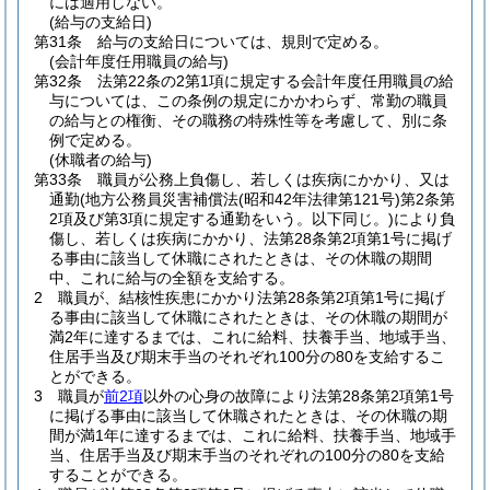
には適用しない。
(給与の支給日)
第31条
給与の支給日については、規則で定める。
(会計年度任用職員の給与)
第32条
法第22条の2第1項に規定する会計年度任用職員の給
与については、この条例の規定にかかわらず、常勤の職員
の給与との権衡、その職務の特殊性等を考慮して、別に条
例で定める。
(休職者の給与)
第33条
職員が公務上負傷し、若しくは疾病にかかり、又は
通勤
(地方公務員災害補償法
(昭和42年法律第121号)
第2条第
2項及び第3項に規定する通勤をいう。以下同じ。)
により負
傷し、若しくは疾病にかかり、法第28条第2項第1号に掲げ
る事由に該当して休職にされたときは、その休職の期間
中、これに給与の全額を支給する。
2
職員が、結核性疾患にかかり法第28条第2項第1号に掲げ
る事由に該当して休職にされたときは、その休職の期間が
満2年に達するまでは、これに給料、扶養手当、地域手当、
住居手当及び期末手当のそれぞれ100分の80を支給するこ
とができる。
3
職員が
前2項
以外の心身の故障により法第28条第2項第1号
に掲げる事由に該当して休職されたときは、その休職の期
間が満1年に達するまでは、これに給料、扶養手当、地域手
当、住居手当及び期末手当のそれぞれの100分の80を支給
することができる。