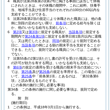
4
職員が法第28条第2項第2号に掲げる事由に該当して休職
にされたときは、その休職の期間中、これに給料、扶養手
当、地域手当及び住居手当のそれぞれの100分の60以内を
支給することができる。
5
法第28条第2項の規定により休職された職員には、他の条
例に別段の定めがない限り、
前各項
に定める給与を除くほ
か、他のいかなる給与も支給しない。
6
第2項
又は
第3項
に規定する職員が、
当該各項
に規定する
期間内で
第24条第1項
に規定する基準日前1箇月以内に退職
し、又は死亡したときは、
同項
の規定により規則で定める
日に、
当該各項
の例による額の期末手当を支給することが
できる。
ただし、規則で定める職員については、この限り
でない。
7
法第55条の2第1項ただし書の許可を受けた職員には、そ
の許可が効力を有する間は、いかなる給与も支給しない。
8
第6項
の規定の適用を受ける職員の期末手当の支給につい
ては、
第25条
及び
第26条
の規定を準用する。
この場合にお
いて、
第25条
中「前条第1項」とあるのは、「第32条第6
項」と読み替えるものとする。
(この条例の施行に関し必要な事項)
第34条
この条例の施行に関し必要な事項は、規則で定め
る。
附
則
(施行期日)
1
この条例は、平成18年3月1日から施行する。