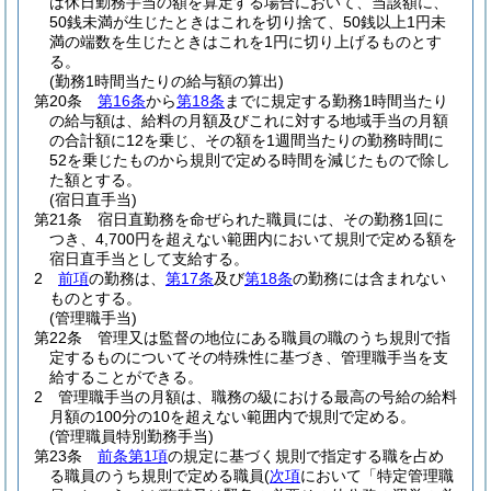
は休日勤務手当の額を算定する場合において、当該額に、
50銭未満が生じたときはこれを切り捨て、50銭以上1円未
満の端数を生じたときはこれを1円に切り上げるものとす
る。
(勤務1時間当たりの給与額の算出)
第20条
第16条
から
第18条
までに規定する勤務1時間当たり
の給与額は、給料の月額及びこれに対する地域手当の月額
の合計額に12を乗じ、その額を1週間当たりの勤務時間に
52を乗じたものから規則で定める時間を減じたもので除し
た額とする。
(宿日直手当)
第21条
宿日直勤務を命ぜられた職員には、その勤務1回に
つき、4,700円を超えない範囲内において規則で定める額を
宿日直手当として支給する。
2
前項
の勤務は、
第17条
及び
第18条
の勤務には含まれない
ものとする。
(管理職手当)
第22条
管理又は監督の地位にある職員の職のうち規則で指
定するものについてその特殊性に基づき、管理職手当を支
給することができる。
2
管理職手当の月額は、職務の級における最高の号給の給料
月額の100分の10を超えない範囲内で規則で定める。
(管理職員特別勤務手当)
第23条
前条第1項
の規定に基づく規則で指定する職を占め
る職員のうち規則で定める職員
(
次項
において「特定管理職