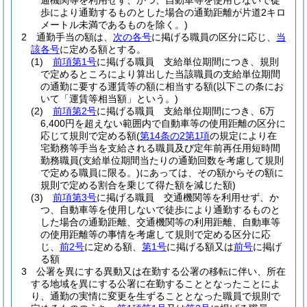
通機関等を利用せず、かつ、自動車等を使用しないで徒
歩により通勤するものとした場合の通勤距離が片道2キロ
メートル未満であるものを除く。)
2
通勤手当の額は、
次の各号
に掲げる職員の区分に応じ、
当
該各号
に定める額とする。
(1)
前項第1号
に掲げる職員 支給単位期間につき、規則
で定めるところにより算出した当該職員の支給単位期間
の通勤に要する運賃等の額に相当する額
(以下この条にお
いて「運賃等相当額」という。)
(2)
前項第2号
に掲げる職員 支給単位期間につき、6万
6,400円を超えない範囲内で自動車等の使用距離の区分に
応じて規則で定める額
(
第14条の2第1項
の規定により在
宅勤務等手当を支給される職員及び定年前再任用短時間
勤務職員
(支給単位期間当たりの通勤回数を考慮して規則
で定める職員に限る。)
にあっては、その額からその額に
規則で定める割合を乗じて得た額を減じた額)
(3)
前項第3号
に掲げる職員 交通機関等を利用せず、か
つ、自動車等を使用しないで徒歩により通勤するものと
した場合の通勤距離、交通機関等の利用距離、自動車等
の使用距離等の事情を考慮して規則で定める区分に応
じ、
前2号
に定める額、
第1号
に掲げる額又は
前号
に掲げ
る額
3
公署を異にする異動又は在勤する公署の移転に伴い、所在
する地域を異にする公署に在勤することとなったことによ
り、通勤の実情に変更を生ずることとなった職員で規則で