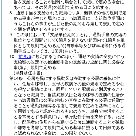
当を支給することが困難な場合として規則で定める場合に
あっては、その翌月)
の規則で定める日に支給する。
8
通勤手当を支給される職員につき、離職その他の規則で定
める事由が生じた場合には、当該職員に、支給単位期間の
うちこれらの事由が生じた後の期間を考慮して規則で定め
る額を返納させるものとする。
9
この条において「支給単位期間」とは、通勤手当の支給の
単位となる期間として6箇月を超えない範囲内で1箇月を単
位として規則で定める期間
(自動車等及び駐車場等に係る通
勤手当にあっては、1箇月)
をいう。
10
前各項
に規定するもののほか、通勤の実情の変更に伴う
支給額の改定その他通勤手当の支給及び返納に関し必要な
事項は、規則で定める。
(単身赴任手当)
第14条
公署を異にする異動又は在勤する公署の移転に伴
い、住居を移転し、父母の疾病その他の規則で定めるやむ
を得ない事情により、同居していた配偶者と別居すること
となった職員で、当該異動又は公署の移転の直前の住居か
ら当該異動又は公署の移転の直後に在勤する公署に通勤す
ることが通勤距離等を考慮して規則で定める基準に照らし
て困難であると認められるもののうち、単身で生活するこ
とを常況とする職員には、単身赴任手当を支給する。
ただ
し、配偶者の住居から在勤する公署に通勤することが通勤
距離等を考慮して規則で定める基準に照らして困難である
と認められない場合は、この限りでない。