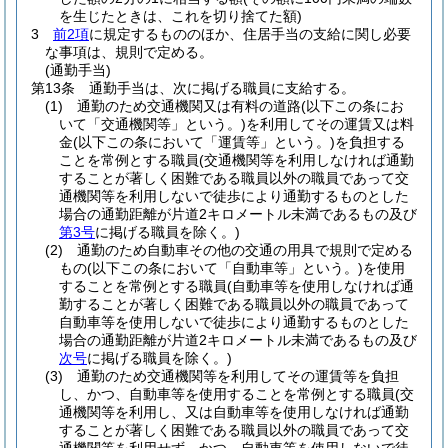
を生じたときは、これを切り捨てた額)
3
前2項
に規定するもののほか、住居手当の支給に関し必要
な事項は、規則で定める。
(通勤手当)
第13条
通勤手当は、次に掲げる職員に支給する。
(1)
通勤のため交通機関又は有料の道路
(以下この条にお
いて「交通機関等」という。)
を利用してその運賃又は料
金
(以下この条において「運賃等」という。)
を負担する
ことを常例とする職員
(交通機関等を利用しなければ通勤
することが著しく困難である職員以外の職員であって交
通機関等を利用しないで徒歩により通勤するものとした
場合の通勤距離が片道2キロメートル未満であるもの及び
第3号
に掲げる職員を除く。)
(2)
通勤のため自動車その他の交通の用具で規則で定める
もの
(以下この条において「自動車等」という。)
を使用
することを常例とする職員
(自動車等を使用しなければ通
勤することが著しく困難である職員以外の職員であって
自動車等を使用しないで徒歩により通勤するものとした
場合の通勤距離が片道2キロメートル未満であるもの及び
次号
に掲げる職員を除く。)
(3)
通勤のため交通機関等を利用してその運賃等を負担
し、かつ、自動車等を使用することを常例とする職員
(交
通機関等を利用し、又は自動車等を使用しなければ通勤
することが著しく困難である職員以外の職員であって交