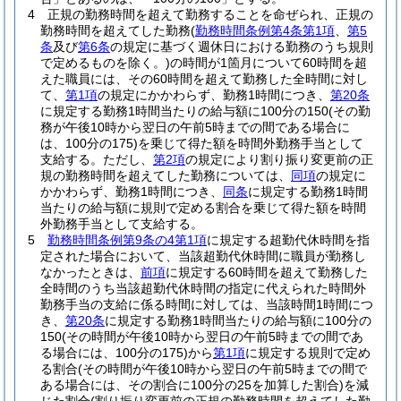
4
正規の勤務時間を超えて勤務することを命ぜられ、正規の
勤務時間を超えてした勤務
(
勤務時間条例第4条第1項
、
第5
条
及び
第6条
の規定に基づく週休日における勤務のうち規則
で定めるものを除く。)
の時間が1箇月について60時間を超
えた職員には、その60時間を超えて勤務した全時間に対し
て、
第1項
の規定にかかわらず、勤務1時間につき、
第20条
に規定する勤務1時間当たりの給与額に100分の150
(その勤
務が午後10時から翌日の午前5時までの間である場合に
は、100分の175)
を乗じて得た額を時間外勤務手当として
支給する。
ただし、
第2項
の規定により割り振り変更前の正
規の勤務時間を超えてした勤務については、
同項
の規定に
かかわらず、勤務1時間につき、
同条
に規定する勤務1時間
当たりの給与額に規則で定める割合を乗じて得た額を時間
外勤務手当として支給する。
5
勤務時間条例第9条の4第1項
に規定する超勤代休時間を指
定された場合において、当該超勤代休時間に職員が勤務し
なかったときは、
前項
に規定する60時間を超えて勤務した
全時間のうち当該超勤代休時間の指定に代えられた時間外
勤務手当の支給に係る時間に対しては、当該時間1時間につ
き、
第20条
に規定する勤務1時間当たりの給与額に100分の
150
(その時間が午後10時から翌日の午前5時までの間であ
る場合には、100分の175)
から
第1項
に規定する規則で定め
る割合
(その時間が午後10時から翌日の午前5時までの間で
ある場合には、その割合に100分の25を加算した割合)
を減