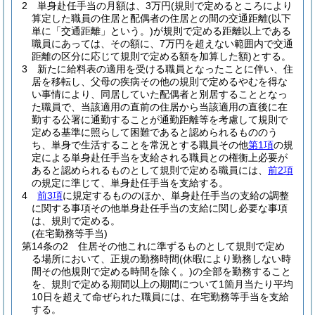
2
単身赴任手当の月額は、3万円
(規則で定めるところにより
算定した職員の住居と配偶者の住居との間の交通距離
(以下
単に「交通距離」という。)
が規則で定める距離以上である
職員にあっては、その額に、7万円を超えない範囲内で交通
距離の区分に応じて規則で定める額を加算した額)
とする。
3
新たに給料表の適用を受ける職員となったことに伴い、住
居を移転し、父母の疾病その他の規則で定めるやむを得な
い事情により、同居していた配偶者と別居することとなっ
た職員で、当該適用の直前の住居から当該適用の直後に在
勤する公署に通勤することが通勤距離等を考慮して規則で
定める基準に照らして困難であると認められるもののう
ち、単身で生活することを常況とする職員その他
第1項
の規
定による単身赴任手当を支給される職員との権衡上必要が
あると認められるものとして規則で定める職員には、
前2項
の規定に準じて、単身赴任手当を支給する。
4
前3項
に規定するもののほか、単身赴任手当の支給の調整
に関する事項その他単身赴任手当の支給に関し必要な事項
は、規則で定める。
(在宅勤務等手当)
第14条の2
住居その他これに準ずるものとして規則で定め
る場所において、正規の勤務時間
(休暇により勤務しない時
間その他規則で定める時間を除く。)
の全部を勤務すること
を、規則で定める期間以上の期間について1箇月当たり平均
10日を超えて命ぜられた職員には、在宅勤務等手当を支給
する。