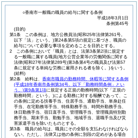
○香南市一般職の職員の給与に関する条例
平成18年3月1日
条例第45号
(目的)
第1条
この条例は、地方公務員法
(昭和25年法律第261号。
以下「法」という。)
第24条第5項の規定に基づき、職員の
給与について必要な事項を定めることを目的とする。
2
この条例において「職員」とは、法第3条第2項に規定す
る一般職に属する職員
(地方公営企業等の労働関係に関する
法律
(昭和27年法律第289号)
第3条第4号の職員及び法第57
条に規定する単純な労務に雇用される者を除く。)
をいう。
(給料)
第2条
給料は、
香南市職員の勤務時間、休暇等に関する条例
(平成18年香南市条例第34号。以下「勤務時間条例」とい
う。)
第9条第1項
に規定する正規の勤務時間
(以下「正規の
勤務時間」という。)
による勤務に対する報酬であって、こ
の条例に定める扶養手当、住居手当、通勤手当、単身赴任
手当、在宅勤務等手当、特殊勤務手当、時間外勤務手当、
休日勤務手当、宿日直手当、管理職手当、管理職員特別勤
務手当、期末手当、勤勉手当、地域手当、退職手当及び災
害派遣手当を除いたものとする。
第3条
職員の給与は、職員にその全額を支払わなければなら
ない。
ただし、法律又は他の条例に別段の定めがある場合