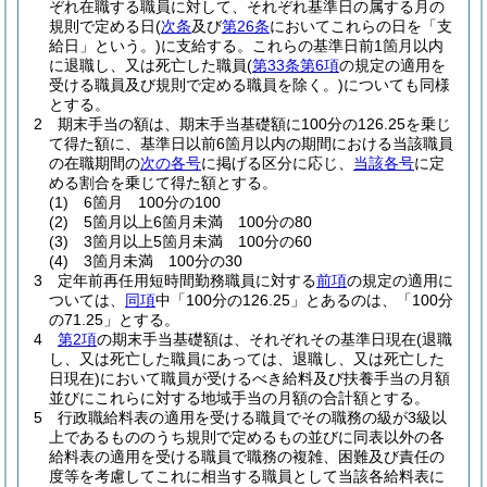
ぞれ在職する職員に対して、それぞれ基準日の属する月の
規則で定める日
(
次条
及び
第26条
においてこれらの日を「支
給日」という。)
に支給する。
これらの基準日前1箇月以内
に退職し、又は死亡した職員
(
第33条第6項
の規定の適用を
受ける職員及び規則で定める職員を除く。)
についても同様
とする。
2
期末手当の額は、期末手当基礎額に100分の126.25を乗じ
て得た額に、基準日以前6箇月以内の期間における当該職員
の在職期間の
次の各号
に掲げる区分に応じ、
当該各号
に定
める割合を乗じて得た額とする。
(1)
6箇月 100分の100
(2)
5箇月以上6箇月未満 100分の80
(3)
3箇月以上5箇月未満 100分の60
(4)
3箇月未満 100分の30
3
定年前再任用短時間勤務職員に対する
前項
の規定の適用に
ついては、
同項
中「100分の126.25」とあるのは、「100分
の71.25」とする。
4
第2項
の期末手当基礎額は、それぞれその基準日現在
(退職
し、又は死亡した職員にあっては、退職し、又は死亡した
日現在)
において職員が受けるべき給料及び扶養手当の月額
並びにこれらに対する地域手当の月額の合計額とする。
5
行政職給料表の適用を受ける職員でその職務の級が3級以
上であるもののうち規則で定めるもの並びに同表以外の各
給料表の適用を受ける職員で職務の複雑、困難及び責任の
度等を考慮してこれに相当する職員として当該各給料表に