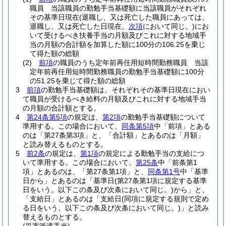
職員 当該職員の勤勉手当基礎額に当該職員がそれぞれ
その基準日現在
(退職し、又は死亡した職員にあっては、
退職し、又は死亡した日現在。
次項
において同じ。)
にお
いて受けるべき扶養手当の月額及びこれに対する地域手
当の月額の合計額を加算した額に100分の106.25を乗じ
て得た額の総額
(2)
前項
の職員のうち定年前再任用短時間勤務職員 当該
定年前再任用短時間勤務職員の勤勉手当基礎額に100分
の51.25を乗じて得た額の総額
3
前項
の勤勉手当基礎額は、それぞれその基準日現在におい
て職員が受けるべき給料の月額及びこれに対する地域手当
の月額の合計額とする。
4
第24条第5項
の規定は、
第2項
の勤勉手当基礎額について
準用する。
この場合において、
同条第5項
中「前項」とある
のは「第27条第3項」と、「合計額」とあるのは「月額」
と読み替えるものとする。
5
前2条
の規定は、
第1項
の規定による勤勉手当の支給につ
いて準用する。
この場合において、
第25条
中「前条第1
項」とあるのは、「第27条第1項」と、
同条第1号
中「基準
日から」とあるのは「基準日
(第27条第1項に規定する基準
日をいう。以下この条及び次条において同じ。)
から」と、
「支給日」とあるのは「支給日
(同項に規定する規則で定め
る日をいう。以下この条及び次条において同じ。)
」と読み
替えるものとする。