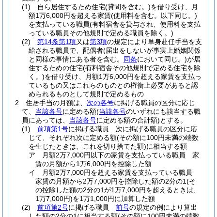
(1)
自ら居住するため住宅
(貸間を含む。)
を借り受け、月
額1万6,000円を超える家賃
(使用料を含む。以下同じ。)
を支払っている職員
(有料宿舎を貸与され、使用料を支払
っている職員その他規則で定める職員を除く。)
(2)
第14条第1項
又は
第3項
の規定により単身赴任手当を支
給される職員で、配偶者
(届出をしないが事実上婚姻関係
と同様の事情にある者を含む。
同条
において同じ。)
が居
住するための住宅
(有料宿舎その他規則で定める住宅を除
く。)
を借り受け、月額1万6,000円を超える家賃を支払っ
ているもの又はこれらのものとの権衡上必要があると認
められるものとして規則で定めるもの
2
住居手当の月額は、
次の各号
に掲げる職員の区分に応じ
て、
当該各号
に定める額
(
当該各号
のいずれにも該当する職
員にあっては、
当該各号
に定める額の合計額)
とする。
(1)
前項第1号
に掲げる職員 次に掲げる職員の区分に応
じて、それぞれ次に定める額
(その額に100円未満の端数
を生じたときは、これを切り捨てた額)
に相当する額
ア
月額2万7,000円以下の家賃を支払っている職員 家
賃の月額から1万6,000円を控除した額
イ
月額2万7,000円を超える家賃を支払っている職員
家賃の月額から2万7,000円を控除した額の2分の1
(そ
の控除した額の2分の1が1万7,000円を超えるときは、
1万7,000円)
を1万1,000円に加算した額
(2)
前項第2号
に掲げる職員
前号
の規定の例により算出
した額の2分の1に相当する額
(その額に100円未満の端数