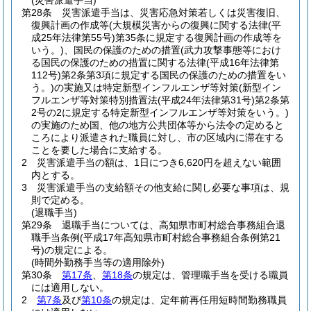
(災害派遣手当)
第28条
災害派遣手当は、災害応急対策若しくは災害復旧、
復興計画の作成等
(大規模災害からの復興に関する法律
(平
成25年法律第55号)
第35条に規定する復興計画の作成等を
いう。)
、国民の保護のための措置
(武力攻撃事態等におけ
る国民の保護のための措置に関する法律
(平成16年法律第
112号)
第2条第3項に規定する国民の保護のための措置をい
う。)
の実施又は特定新型インフルエンザ等対策
(新型イン
フルエンザ等対策特別措置法
(平成24年法律第31号)
第2条第
2号の2に規定する特定新型インフルエンザ等対策をいう。)
の実施のため国、他の地方公共団体等から法令の定めると
ころにより派遣された職員に対し、市の区域内に滞在する
ことを要した場合に支給する。
2
災害派遣手当の額は、1日につき6,620円を超えない範囲
内とする。
3
災害派遣手当の支給額その他支給に関し必要な事項は、規
則で定める。
(退職手当)
第29条
退職手当については、高知県市町村総合事務組合退
職手当条例
(平成17年高知県市町村総合事務組合条例第21
号)
の規定による。
(時間外勤務手当等の適用除外)
第30条
第17条
、
第18条
の規定は、管理職手当を受ける職員
には適用しない。
2
第7条
及び
第10条
の規定は、定年前再任用短時間勤務職員