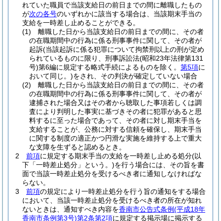
れていた職員で当該支給日の前日までの間に離職したもの
が
次の各号
のいずれかに該当する場合は、当該期末手当の
支給を一時差し止めることができる。
(1)
離職した日から当該支給日の前日までの間に、その者
の在職期間中の行為に係る刑事事件に関して、その者が
起訴
(当該起訴に係る犯罪について拘禁刑以上の刑が定め
られているものに限り、刑事訴訟法
(昭和23年法律第131
号)
第6編に規定する略式手続によるものを除く。
第5項
に
おいて同じ。)
をされ、その判決が確定していない場合
(2)
離職した日から当該支給日の前日までの間に、その者
の在職期間中の行為に係る刑事事件に関して、その者が
逮捕された場合又はその者から聴取した事項若しくは調
査により判明した事実に基づきその者に犯罪があると思
料するに至った場合であって、その者に対し期末手当を
支給することが、公務に対する信頼を確保し、期末手当
に関する制度の適正かつ円滑な実施を維持する上で重大
な支障を生ずると認めるとき。
2
前項
に規定する期末手当の支給を一時差し止める処分
(以
下「一時差止処分」という。)
を行う場合には、その旨を書
面で当該一時差止処分を受けるべき者に通知しなければな
らない。
3
前項
の規定により一時差止処分を行う旨の通知をする場合
において、当該一時差止処分を受けるべき者の所在が知れ
ないときは、通知すべき内容を
香南市公告式条例
(平成18年
香南市条例第3号)
第2条第2項
に規定する掲示場に掲示する