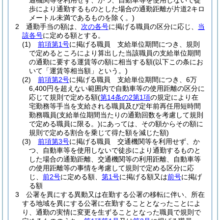
通機関等を利用せず、かつ、自動車等を使用しないで徒
歩により通勤するものとした場合の通勤距離が片道2キロ
メートル未満であるものを除く。)
2
通勤手当の額は、
次の各号
に掲げる職員の区分に応じ、
当
該各号
に定める額とする。
(1)
前項第1号
に掲げる職員 支給単位期間につき、規則
で定めるところにより算出した当該職員の支給単位期間
の通勤に要する運賃等の額に相当する額
(以下この条にお
いて「運賃等相当額」という。)
(2)
前項第2号
に掲げる職員 支給単位期間につき、6万
6,400円を超えない範囲内で自動車等の使用距離の区分に
応じて規則で定める額
(
第14条の2第1項
の規定により在
宅勤務等手当を支給される職員及び定年前再任用短時間
勤務職員
(支給単位期間当たりの通勤回数を考慮して規則
で定める職員に限る。)
にあっては、その額からその額に
規則で定める割合を乗じて得た額を減じた額)
(3)
前項第3号
に掲げる職員 交通機関等を利用せず、か
つ、自動車等を使用しないで徒歩により通勤するものと
した場合の通勤距離、交通機関等の利用距離、自動車等
の使用距離等の事情を考慮して規則で定める区分に応
じ、
前2号
に定める額、
第1号
に掲げる額又は
前号
に掲げ
る額
3
公署を異にする異動又は在勤する公署の移転に伴い、所在
する地域を異にする公署に在勤することとなったことによ
り、通勤の実情に変更を生ずることとなった職員で規則で