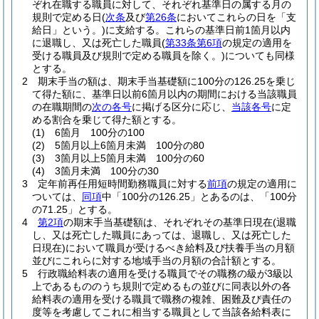
ぞれ在職する職員に対して、それぞれ基準日の属する月の
規則で定める日
(
次条
及び
第26条
においてこれらの日を「支
給日」という。)
に支給する。
これらの基準日前1箇月以内
に退職し、又は死亡した職員
(
第33条第6項
の規定の適用を
受ける職員及び規則で定める職員を除く。)
についても同様
とする。
2
期末手当の額は、期末手当基礎額に100分の126.25を乗じ
て得た額に、基準日以前6箇月以内の期間における当該職員
の在職期間の
次の各号
に掲げる区分に応じ、
当該各号
に定
める割合を乗じて得た額とする。
(1)
6箇月 100分の100
(2)
5箇月以上6箇月未満 100分の80
(3)
3箇月以上5箇月未満 100分の60
(4)
3箇月未満 100分の30
3
定年前再任用短時間勤務職員に対する
前項
の規定の適用に
ついては、
同項
中「100分の126.25」とあるのは、「100分
の71.25」とする。
4
第2項
の期末手当基礎額は、それぞれその基準日現在
(退職
し、又は死亡した職員にあっては、退職し、又は死亡した
日現在)
において職員が受けるべき給料及び扶養手当の月額
並びにこれらに対する地域手当の月額の合計額とする。
5
行政職給料表の適用を受ける職員でその職務の級が3級以
上であるもののうち規則で定めるもの並びに同表以外の各
給料表の適用を受ける職員で職務の複雑、困難及び責任の
度等を考慮してこれに相当する職員として当該各給料表に