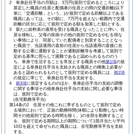
2
単身赴任手当の月額は、3万円
(規則で定めるところにより
算定した職員の住居と配偶者の住居との間の交通距離
(以下
単に「交通距離」という。)
が規則で定める距離以上である
職員にあっては、その額に、7万円を超えない範囲内で交通
距離の区分に応じて規則で定める額を加算した額)
とする。
3
新たに給料表の適用を受ける職員となったことに伴い、住
居を移転し、父母の疾病その他の規則で定めるやむを得な
い事情により、同居していた配偶者と別居することとなっ
た職員で、当該適用の直前の住居から当該適用の直後に在
勤する公署に通勤することが通勤距離等を考慮して規則で
定める基準に照らして困難であると認められるもののう
ち、単身で生活することを常況とする職員その他
第1項
の規
定による単身赴任手当を支給される職員との権衡上必要が
あると認められるものとして規則で定める職員には、
前2項
の規定に準じて、単身赴任手当を支給する。
4
前3項
に規定するもののほか、単身赴任手当の支給の調整
に関する事項その他単身赴任手当の支給に関し必要な事項
は、規則で定める。
(在宅勤務等手当)
第14条の2
住居その他これに準ずるものとして規則で定め
る場所において、正規の勤務時間
(休暇により勤務しない時
間その他規則で定める時間を除く。)
の全部を勤務すること
を、規則で定める期間以上の期間について1箇月当たり平均
10日を超えて命ぜられた職員には、在宅勤務等手当を支給
する。