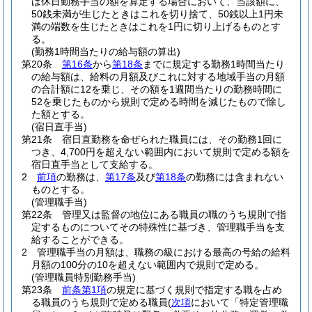
は休日勤務手当の額を算定する場合において、当該額に、
50銭未満が生じたときはこれを切り捨て、50銭以上1円未
満の端数を生じたときはこれを1円に切り上げるものとす
る。
(勤務1時間当たりの給与額の算出)
第20条
第16条
から
第18条
までに規定する勤務1時間当たり
の給与額は、給料の月額及びこれに対する地域手当の月額
の合計額に12を乗じ、その額を1週間当たりの勤務時間に
52を乗じたものから規則で定める時間を減じたもので除し
た額とする。
(宿日直手当)
第21条
宿日直勤務を命ぜられた職員には、その勤務1回に
つき、4,700円を超えない範囲内において規則で定める額を
宿日直手当として支給する。
2
前項
の勤務は、
第17条
及び
第18条
の勤務には含まれない
ものとする。
(管理職手当)
第22条
管理又は監督の地位にある職員の職のうち規則で指
定するものについてその特殊性に基づき、管理職手当を支
給することができる。
2
管理職手当の月額は、職務の級における最高の号給の給料
月額の100分の10を超えない範囲内で規則で定める。
(管理職員特別勤務手当)
第23条
前条第1項
の規定に基づく規則で指定する職を占め
る職員のうち規則で定める職員
(
次項
において「特定管理職