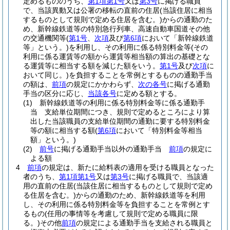
定めるもののうち、
第1項第1号
又は
第3号
に掲げる職員
で、当該異動又は公署の移転の直前の住居
(当該住居に相当
するものとして規則で定める住居を含む。)
からの通勤のた
め、新幹線鉄道等の特別急行列車、高速自動車国道その他
の交通機関等
(
第1号
、
次項
及び
第6項
において「新幹線鉄道
等」という。)
を利用し、その利用に係る特別料金等
(その
利用に係る運賃等の額から運賃等相当額の算出の基礎とな
る運賃等に相当する額を減じた額をいう。
第1号
及び
次項
に
おいて同じ。)
を負担することを常例とするものの通勤手当
の額は、
前項
の規定にかかわらず、
次の各号
に掲げる通勤
手当の区分に応じ、
当該各号
に定める額とする。
(1)
新幹線鉄道等の利用に係る特別料金等に係る通勤手
当 支給単位期間につき、規則で定めるところにより算
出した当該職員の支給単位期間の通勤に要する特別料金
等の額に相当する額
(
第6項
において「特別料金等相当
額」という。)
(2)
前号
に掲げる通勤手当以外の通勤手当
前項
の規定に
よる額
4
前項
の規定は、新たに給料表の適用を受ける職員となった
者のうち、
第1項第1号
又は
第3号
に掲げる職員で、当該適
用の直前の住居
(当該住居に相当するものとして規則で定め
る住居を含む。)
からの通勤のため、新幹線鉄道等を利用
し、その利用に係る特別料金等を負担することを常例とす
るもの
(任用の事情等を考慮して規則で定める職員に限
る。)
その他
前項
の規定による通勤手当を支給される職員と