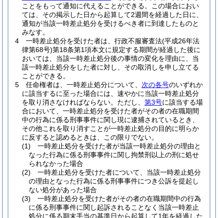
ことをもって通知に代えることができる。
この場合におい
ては、その掲示した日から起算して2週間を経過した日に、
通知が当該一時差止処分を受けるべき者に到達したものと
みなす。
4
一時差止処分を受けた者は、行政不服審査法
(平成26年法
律第68号)
第18条第1項本文に規定する期間が経過した後に
おいては、当該一時差止処分後の事情の変化を理由に、当
該一時差止処分をした者に対し、その取消しを申し立てる
ことができる。
5
任命権者は、一時差止処分について、
次の各号
のいずれか
に該当するに至った場合には、速やかに当該一時差止処分
を取り消さなければならない。
ただし、
第3号
に該当する場
合において、一時差止処分を受けた者がその者の在職期間
中の行為に係る刑事事件に関し現に逮捕されているとき、
その他これを取り消すことが一時差止処分の目的に明らか
に反すると認めるときは、この限りでない。
(1)
一時差止処分を受けた者が当該一時差止処分の理由と
なった行為に係る刑事事件に関し拘禁刑以上の刑に処せ
られなかった場合
(2)
一時差止処分を受けた者について、当該一時差止処分
の理由となった行為に係る刑事事件につき公訴を提起し
ない処分があった場合
(3)
一時差止処分を受けた者がその者の在職期間中の行為
に係る刑事事件に関し起訴されることなく当該一時差止
処分に係る期末手当の基準日から起算して1年を経過した