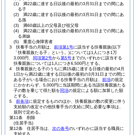
(1)
満22歳に達する日以後の最初の3月31日までの間にあ
る子
(2)
満22歳に達する日以後の最初の3月31日までの間にあ
る孫
(3)
満60歳以上の父母及び祖父母
(4)
満22歳に達する日以後の最初の3月31日までの間にあ
る弟妹
(5)
重度心身障害者
3
扶養手当の月額は、
前項第1号
に該当する扶養親族
(以下
「扶養親族たる子」という。)
については1人につき1万
3,000円、
同項第2号
から
第5号
までのいずれかに該当する
扶養親族については1人につき6,500円とする。
4
扶養親族たる子のうちに満15歳に達する日後の最初の4月
1日から満22歳に達する日以後の最初の3月31日までの間に
ある子がいる場合における扶養手当の月額は、
前項
の規定
にかかわらず、5,000円に当該期間にある当該扶養親族たる
子の数を乗じて得た額を
同項
の規定による額に加算した額
とする。
5
前各項
に規定するもののほか、扶養親族の数の変更に伴う
支給額の改定その他扶養手当の支給に関し必要な事項は、
規則で定める。
第11条
削除
(住居手当)
第12条
住居手当は、
次の各号
のいずれかに該当する職員に
支給する。