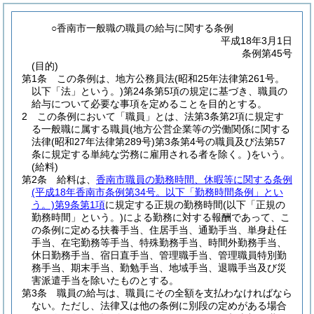
○香南市一般職の職員の給与に関する条例
平成18年3月1日
条例第45号
(目的)
第1条
この条例は、地方公務員法
(昭和25年法律第261号。
以下「法」という。)
第24条第5項の規定に基づき、職員の
給与について必要な事項を定めることを目的とする。
2
この条例において「職員」とは、法第3条第2項に規定す
る一般職に属する職員
(地方公営企業等の労働関係に関する
法律
(昭和27年法律第289号)
第3条第4号の職員及び法第57
条に規定する単純な労務に雇用される者を除く。)
をいう。
(給料)
第2条
給料は、
香南市職員の勤務時間、休暇等に関する条例
(平成18年香南市条例第34号。以下「勤務時間条例」とい
う。)
第9条第1項
に規定する正規の勤務時間
(以下「正規の
勤務時間」という。)
による勤務に対する報酬であって、こ
の条例に定める扶養手当、住居手当、通勤手当、単身赴任
手当、在宅勤務等手当、特殊勤務手当、時間外勤務手当、
休日勤務手当、宿日直手当、管理職手当、管理職員特別勤
務手当、期末手当、勤勉手当、地域手当、退職手当及び災
害派遣手当を除いたものとする。
第3条
職員の給与は、職員にその全額を支払わなければなら
ない。
ただし、法律又は他の条例に別段の定めがある場合