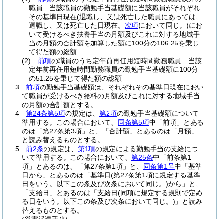
職員 当該職員の勤勉手当基礎額に当該職員がそれぞれ
その基準日現在
(退職し、又は死亡した職員にあっては、
退職し、又は死亡した日現在。
次項
において同じ。)
にお
いて受けるべき扶養手当の月額及びこれに対する地域手
当の月額の合計額を加算した額に100分の106.25を乗じ
て得た額の総額
(2)
前項
の職員のうち定年前再任用短時間勤務職員 当該
定年前再任用短時間勤務職員の勤勉手当基礎額に100分
の51.25を乗じて得た額の総額
3
前項
の勤勉手当基礎額は、それぞれその基準日現在におい
て職員が受けるべき給料の月額及びこれに対する地域手当
の月額の合計額とする。
4
第24条第5項
の規定は、
第2項
の勤勉手当基礎額について
準用する。
この場合において、
同条第5項
中「前項」とある
のは「第27条第3項」と、「合計額」とあるのは「月額」
と読み替えるものとする。
5
前2条
の規定は、
第1項
の規定による勤勉手当の支給につ
いて準用する。
この場合において、
第25条
中「前条第1
項」とあるのは、「第27条第1項」と、
同条第1号
中「基準
日から」とあるのは「基準日
(第27条第1項に規定する基準
日をいう。以下この条及び次条において同じ。)
から」と、
「支給日」とあるのは「支給日
(同項に規定する規則で定め
る日をいう。以下この条及び次条において同じ。)
」と読み
替えるものとする。