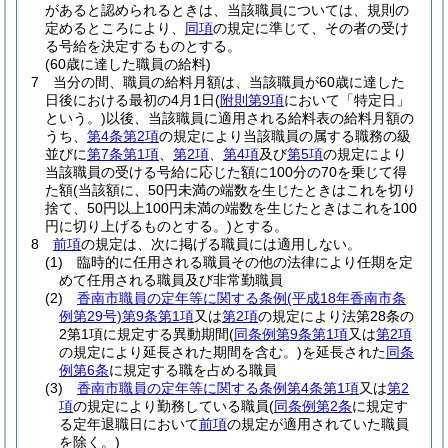
があると認められるときは、当該職員については、規則の
定めるところにより、
同項
の規定に準じて、その者の受け
る号給を決定するものとする。
(60歳に達した職員の給料)
7
当分の間、職員の給料月額は、当該職員が60歳に達した
日後における最初の4月1日
(
附則第9項
において「特定日」
という。)
以後、当該職員に適用される給料表の給料月額の
うち、
第4条第2項
の規定により当該職員の属する職務の級
並びに
第7条第1項
、
第2項
、
第4項
及び
第5項
の規定により
当該職員の受ける号給に応じた額に100分の70を乗じて得
た額
(当該額に、50円未満の端数を生じたときはこれを切り
捨て、50円以上100円未満の端数を生じたときはこれを100
円に切り上げるものとする。)
とする。
8
前項
の規定は、次に掲げる職員には適用しない。
(1)
臨時的に任用される職員その他の法律により任期を定
めて任用される職員及び非常勤職員
(2)
香南市職員の定年等に関する条例
(平成18年香南市条
例第29号)
第9条第1項
又は
第2項
の規定により法第28条の
2第1項に規定する異動期間
(
同条例第9条第1項
又は
第2項
の規定により延長された期間を含む。)
を延長された
同条
例第6条
に規定する職を占める職員
(3)
香南市職員の定年等に関する条例第4条第1項
又は
第2
項
の規定により勤務している職員
(
同条例第2条
に規定す
る定年退職日において
前項
の規定が適用されていた職員
を除く。)