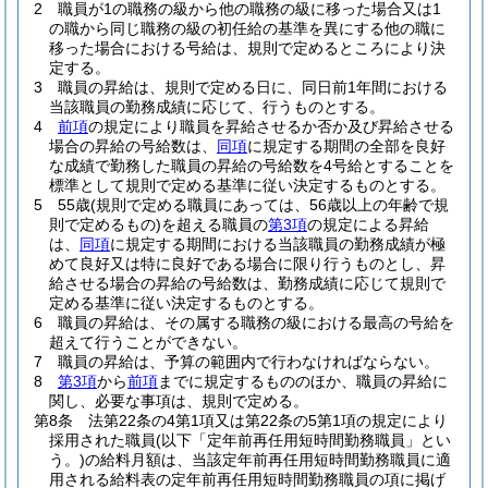
2
職員が1の職務の級から他の職務の級に移った場合又は1
の職から同じ職務の級の初任給の基準を異にする他の職に
移った場合における号給は、規則で定めるところにより決
定する。
3
職員の昇給は、規則で定める日に、同日前1年間における
当該職員の勤務成績に応じて、行うものとする。
4
前項
の規定により職員を昇給させるか否か及び昇給させる
場合の昇給の号給数は、
同項
に規定する期間の全部を良好
な成績で勤務した職員の昇給の号給数を4号給とすることを
標準として規則で定める基準に従い決定するものとする。
5
55歳
(規則で定める職員にあっては、56歳以上の年齢で規
則で定めるもの)
を超える職員の
第3項
の規定による昇給
は、
同項
に規定する期間における当該職員の勤務成績が極
めて良好又は特に良好である場合に限り行うものとし、昇
給させる場合の昇給の号給数は、勤務成績に応じて規則で
定める基準に従い決定するものとする。
6
職員の昇給は、その属する職務の級における最高の号給を
超えて行うことができない。
7
職員の昇給は、予算の範囲内で行わなければならない。
8
第3項
から
前項
までに規定するもののほか、職員の昇給に
関し、必要な事項は、規則で定める。
第8条
法第22条の4第1項又は第22条の5第1項の規定により
採用された職員
(以下「定年前再任用短時間勤務職員」とい
う。)
の給料月額は、当該定年前再任用短時間勤務職員に適
用される給料表の定年前再任用短時間勤務職員の項に掲げ