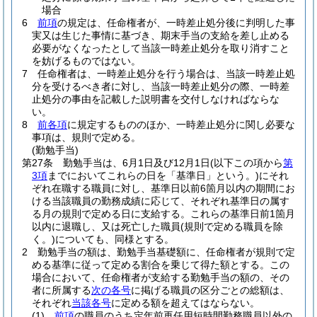
場合
6
前項
の規定は、任命権者が、一時差止処分後に判明した事
実又は生じた事情に基づき、期末手当の支給を差し止める
必要がなくなったとして当該一時差止処分を取り消すこと
を妨げるものではない。
7
任命権者は、一時差止処分を行う場合は、当該一時差止処
分を受けるべき者に対し、当該一時差止処分の際、一時差
止処分の事由を記載した説明書を交付しなければならな
い。
8
前各項
に規定するもののほか、一時差止処分に関し必要な
事項は、規則で定める。
(勤勉手当)
第27条
勤勉手当は、6月1日及び12月1日
(以下この項から
第
3項
までにおいてこれらの日を「基準日」という。)
にそれ
ぞれ在職する職員に対し、基準日以前6箇月以内の期間にお
ける当該職員の勤務成績に応じて、それぞれ基準日の属す
る月の規則で定める日に支給する。
これらの基準日前1箇月
以内に退職し、又は死亡した職員
(規則で定める職員を除
く。)
についても、同様とする。
2
勤勉手当の額は、勤勉手当基礎額に、任命権者が規則で定
める基準に従って定める割合を乗じて得た額とする。
この
場合において、任命権者が支給する勤勉手当の額の、その
者に所属する
次の各号
に掲げる職員の区分ごとの総額は、
それぞれ
当該各号
に定める額を超えてはならない。
(1)
前項
の職員のうち定年前再任用短時間勤務職員以外の