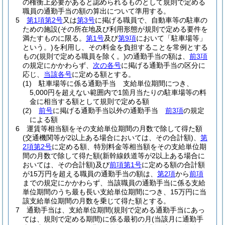
の権衡上必要があると認められるものとして規則で定める
職員の通勤手当の額の算出について準用する。
5
第1項第2号
又は
第3号
に掲げる職員で、自動車等の駐車の
ための施設
(その所在地及び利用形態が規則で定める要件を
満たすものに限る。
第1号
及び
第9項
において「駐車場等」
という。)
を利用し、その料金を負担することを常例とする
もの
(規則で定める職員を除く。)
の通勤手当の額は、
前3項
の規定にかかわらず、
次の各号
に掲げる通勤手当の区分に
応じ、
当該各号
に定める額とする。
(1)
駐車場等に係る通勤手当 支給単位期間につき、
5,000円を超えない範囲内で1箇月当たりの駐車場等の料
金に相当する額として規則で定める額
(2)
前号
に掲げる通勤手当以外の通勤手当
前3項
の規定
による額
6
運賃等相当額をその支給単位期間の月数で除して得た額
(交通機関等が2以上ある場合においては、その合計額)
、
第
2項第2号
に定める額、特別料金等相当額をその支給単位期
間の月数で除して得た額
(新幹線鉄道等が2以上ある場合に
おいては、その合計額)
及び
前項第1号
に定める額の合計額
が15万円を超える職員の通勤手当の額は、
第2項
から
前項
までの規定にかかわらず、当該職員の通勤手当に係る支給
単位期間のうち最も長い支給単位期間につき、15万円に当
該支給単位期間の月数を乗じて得た額とする。
7
通勤手当は、支給単位期間
(規則で定める通勤手当にあっ
ては、規則で定める期間)
に係る最初の月
(当該月に通勤手