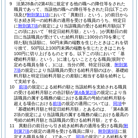
9
法第28条の2第4項に規定する他の職への降任等をされた
職員であって、当該他の職への降任等をされた日
(以下この
項及び
附則第11項
において「異動日」という。)
の前日から
引き続き同一の給料表の適用を受ける職員のうち、特定日
に
附則第7項
の規定により当該職員の受ける給料月額
(以下
この項において「特定日給料月額」という。)
が異動日の前
日に当該職員が受けていた給料月額に100分の70を乗じて
得た額
(当該額に、50円未満の端数を生じたときはこれを切
り捨て、50円以上100円未満の端数を生じたときはこれを
100円に切り上げるものとする。以下この項において「基
礎給料月額」という。)
に達しないこととなる職員
(規則で
定める職員を除く。)
には、当分の間、特定日以後、
附則第
7項
の規定により当該職員の受ける給料月額のほか、基礎給
料月額と特定日給料月額との差額に相当する額を給料とし
て支給する。
10
前項
の規定による給料の額と当該給料を支給される職員
の受ける給料月額との合計額が
第4条第2項
の規定により当
該職員の属する職務の級における最高の号給の給料月額を
超える場合における
前項
の規定の適用については、
同項
中
「基礎給料月額と特定日給料月額」とあるのは、「第4条第
2項の規定により当該職員の属する職務の級における最高の
号給の給料月額と当該職員の受ける給料月額」とする。
11
異動日の前日から引き続き給料表の適用を受ける職員
(
附
則第7項
の規定の適用を受ける職員に限り、
附則第9項
に規
定する職員を除く。)
であって、
同項
の規定による給料を支