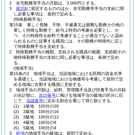
2
在宅勤務等手当の月額は、3,000円とする。
3
前2項
に規定するもののほか、在宅勤務等手当の支給に関
し必要な事項は、規則で定める。
(特殊勤務手当)
第15条
著しく危険、不快、不健康又は困難な勤務その他の
著しく特殊な勤務で、給与上特別の考慮を必要とし、か
つ、その特殊性を給料で考慮することが適当でないと認め
られるものに従事する職員には、その勤務の特殊性に応じ
て特殊勤務手当を支給する。
2
特殊勤務手当の種類、支給される職員の範囲、支給額その
他特殊勤務手当の支給に関し必要な事項は、条例で定め
る。
(地域手当)
第15条の2
地域手当は、当該地域における民間の賃金水準
を基礎とし、当該地域における物価等を考慮して規則で定
める地域に在勤する職員に支給する。
2
地域手当の月額は、給料、管理職手当及び扶養手当の月額
の合計額に、
次の各号
に掲げる地域手当の級地の区分に応
じて、
当該各号
に定める割合を乗じて得た額とする。
(1)
1級地 100分の20
(2)
2級地 100分の16
(3)
3級地 100分の12
(4)
4級地 100分の8
(5)
5級地 100分の4
3
前項
の地域手当の級地は、規則で定める。