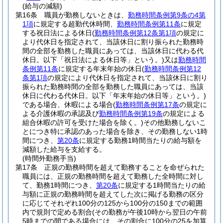
(給与の減額)
第16条
職員が勤務しないときは、
勤務時間条例第9条の4第
1項
に規定する超勤代休時間、
勤務時間条例第11条
に規定
する祝日法による休日
(
勤務時間条例第12条第1項
の規定に
より代休日を指定されて、当該休日に割り振られた勤務時
間の全部を勤務した職員にあっては、当該休日に代わる代
休日。以下「祝日法による休日等」という。)
又は
勤務時間
条例第11条
に規定する年末年始の休日
(
勤務時間条例第12
条第1項
の規定により代休日を指定されて、当該休日に割り
振られた勤務時間の全部を勤務した職員にあっては、当該
休日に代わる代休日。以下「年末年始の休日等」という。)
である場合、休暇による場合
(
勤務時間条例第17条
の規定に
よる介護休暇の承認及び
勤務時間条例第19条
の規定による
組合休暇の許可を受けた場合を除く。)
その他勤務しないこ
とにつき特に承認のあった場合を除き、その勤務しない1時
間につき、
第20条
に規定する勤務1時間当たりの給与額を
減額した給与を支給する。
(時間外勤務手当)
第17条
正規の勤務時間を超えて勤務することを命ぜられた
職員には、正規の勤務時間を超えて勤務した全時間に対し
て、勤務1時間につき、
第20条
に規定する1時間当たりの給
与額に正規の勤務時間を超えてした次に掲げる勤務の区分
に応じてそれぞれ100分の125から100分の150までの範囲
内で規則で定める割合
(その勤務が午後10時から翌日の午前
5時までの間である場合には、その割合に100分の25を加算