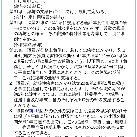
には適用しない。
(給与の支給日)
第31条
給与の支給日については、規則で定める。
(会計年度任用職員の給与)
第32条
法第22条の2第1項に規定する会計年度任用職員の給
与については、この条例の規定にかかわらず、常勤の職員
の給与との権衡、その職務の特殊性等を考慮して、別に条
例で定める。
(休職者の給与)
第33条
職員が公務上負傷し、若しくは疾病にかかり、又は
通勤
(地方公務員災害補償法
(昭和42年法律第121号)
第2条第
2項及び第3項に規定する通勤をいう。以下同じ。)
により負
傷し、若しくは疾病にかかり、法第28条第2項第1号に掲げ
る事由に該当して休職にされたときは、その休職の期間
中、これに給与の全額を支給する。
2
職員が、結核性疾患にかかり法第28条第2項第1号に掲げ
る事由に該当して休職にされたときは、その休職の期間が
満2年に達するまでは、これに給料、扶養手当、地域手当、
住居手当及び期末手当のそれぞれ100分の80を支給するこ
とができる。
3
職員が
前2項
以外の心身の故障により法第28条第2項第1号
に掲げる事由に該当して休職されたときは、その休職の期
間が満1年に達するまでは、これに給料、扶養手当、地域手
当、住居手当及び期末手当のそれぞれの100分の80を支給
することができる。