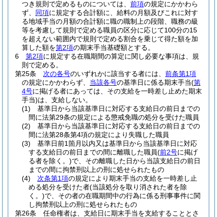
つき規則で定めるものについては、
前項
の規定にかかわら
ず、
同項
に規定する合計額に、給料の月額及びこれに対す
る地域手当の月額の合計額に職の職制上の段階、職務の級
等を考慮して規則で定める職員の区分に応じて100分の15
を超えない範囲内で規則で定める割合を乗じて得た額を加
算した額を
第2項
の期末手当基礎額とする。
6
第2項
に規定する在職期間の算定に関し必要な事項は、規
則で定める。
第25条
次の各号
のいずれかに該当する者には、
前条第1項
の規定にかかわらず、
当該各号
の基準日に係る期末手当
(
第
4号
に掲げる者にあっては、その支給を一時差し止めた期末
手当)
は、支給しない。
(1)
基準日から当該基準日に対応する支給日の前日までの
間に法第29条の規定による懲戒免職の処分を受けた職員
(2)
基準日から当該基準日に対応する支給日の前日までの
間に法第28条第4項の規定により失職した職員
(3)
基準日前1箇月以内又は基準日から当該基準日に対応
する支給日の前日までの間に離職した職員
(
前2号
に掲げ
る者を除く。)
で、その離職した日から当該支給日の前日
までの間に拘禁刑以上の刑に処せられたもの
(4)
次条第1項
の規定により期末手当の支給を一時差し止
める処分を受けた者
(当該処分を取り消された者を除
く。)
で、その者の在職期間中の行為に係る刑事事件に関
し拘禁刑以上の刑に処せられたもの
第26条
任命権者は、支給日に期末手当を支給することとさ