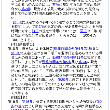
じた割合
(割り振り変更前の正規の勤務時間を超えてした勤
務に係るものの場合には、
前項
に規定する規則で定める割
合から
第2項
に規定する規則で定める割合を減じた割合)
を
乗じて得た額の時間外勤務手当を支給することを要しな
い。
6
第3項
に規定する7時間45分に達するまでの間の勤務に係
る時間について
前2項
の規定の適用がある場合における当該
時間に対する
前項
の規定の適用については、
同項
中「第1項
に規定する規則で定める割合」とあるのは、「100分の
100」とする。
(休日勤務手当)
第18条
祝日法による休日等
(
勤務時間条例第4条第1項
又は
第5条
の規定に基づき毎日曜日を週休日と定められている職
員以外の職員にあっては、
勤務時間条例第11条
に規定する
祝日法による休日が
勤務時間条例第5条
及び
第6条
の規定に
基づく週休日に当たるときは、規則で定める日)
及び年末年
始の休日等において、正規の勤務時間中に勤務することを
命ぜられた職員には、正規の勤務時間中に勤務した全時間
に対して、勤務1時間につき、
第20条
に規定する勤務1時間
当たりの給与額に100分の125から100分の150までの範囲
内で規則で定める割合を乗じて得た額を休日勤務手当とし
て支給する。
(端数計算)
第19条
第16条
に規定する勤務1時間当たりの給与額及び
前2
条
の規定により勤務1時間につき支給する時間外勤務手当又