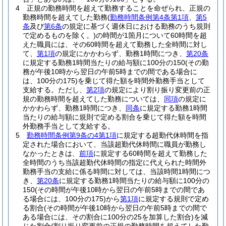
4
正規の勤務時間を超えて勤務することを命ぜられ、正規の
勤務時間を超えてした勤務
(
勤務時間条例第4条第1項
、
第5
条
及び
第6条
の規定に基づく週休日における勤務のうち規則
で定めるものを除く。)
の時間が1箇月について60時間を超
えた職員には、その60時間を超えて勤務した全時間に対し
て、
第1項
の規定にかかわらず、勤務1時間につき、
第20条
に規定する勤務1時間当たりの給与額に100分の150
(その勤
務が午後10時から翌日の午前5時までの間である場合に
は、100分の175)
を乗じて得た額を時間外勤務手当として
支給する。
ただし、
第2項
の規定により割り振り変更前の正
規の勤務時間を超えてした勤務については、
同項
の規定に
かかわらず、勤務1時間につき、
同条
に規定する勤務1時間
当たりの給与額に規則で定める割合を乗じて得た額を時間
外勤務手当として支給する。
5
勤務時間条例第9条の4第1項
に規定する超勤代休時間を指
定された場合において、当該超勤代休時間に職員が勤務し
なかったときは、
前項
に規定する60時間を超えて勤務した
全時間のうち当該超勤代休時間の指定に代えられた時間外
勤務手当の支給に係る時間に対しては、当該時間1時間につ
き、
第20条
に規定する勤務1時間当たりの給与額に100分の
150
(その時間が午後10時から翌日の午前5時までの間であ
る場合には、100分の175)
から
第1項
に規定する規則で定め
る割合
(その時間が午後10時から翌日の午前5時までの間で
ある場合には、その割合に100分の25を加算した割合)
を減