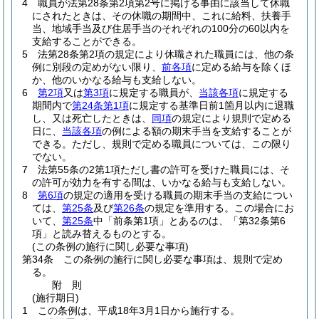
4
職員が法第28条第2項第2号に掲げる事由に該当して休職
にされたときは、その休職の期間中、これに給料、扶養手
当、地域手当及び住居手当のそれぞれの100分の60以内を
支給することができる。
5
法第28条第2項の規定により休職された職員には、他の条
例に別段の定めがない限り、
前各項
に定める給与を除くほ
か、他のいかなる給与も支給しない。
6
第2項
又は
第3項
に規定する職員が、
当該各項
に規定する
期間内で
第24条第1項
に規定する基準日前1箇月以内に退職
し、又は死亡したときは、
同項
の規定により規則で定める
日に、
当該各項
の例による額の期末手当を支給することが
できる。
ただし、規則で定める職員については、この限り
でない。
7
法第55条の2第1項ただし書の許可を受けた職員には、そ
の許可が効力を有する間は、いかなる給与も支給しない。
8
第6項
の規定の適用を受ける職員の期末手当の支給につい
ては、
第25条
及び
第26条
の規定を準用する。
この場合にお
いて、
第25条
中「前条第1項」とあるのは、「第32条第6
項」と読み替えるものとする。
(この条例の施行に関し必要な事項)
第34条
この条例の施行に関し必要な事項は、規則で定め
る。
附
則
(施行期日)
1
この条例は、平成18年3月1日から施行する。