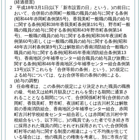
(経過措置)
2
平成18年3月1日
(以下「新市設置の日」という。)
の前日に
おいて、合併前の赤岡町一般職の職員の給与に関する条例
(昭和44年赤岡町条例第5号)
、香我美町一般職の職員の給与
に関する条例
(昭和38年香我美町条例第191号)
、野市町一般
職の職員の給与に関する条例
(昭和43年野市町条例第14
号)
、一般職の職員の給与に関する条例
(昭和36年夜須町条
例第60号)
若しくは一般職の職員の給与に関する条例
(昭和
48年吉川村条例第9号)
又は解散前の香南消防組合一般職の
職員の給与に関する条例
(昭和45年香南消防組合条例第13
号)
、香南地区少年補導センター組合職員の給与及び旅費に
関する条例
(昭和46年香南地区少年補導センター組合条例第
13号)
(以下これらを「合併等前の条例」という。)
の規定に
よる給与については、なお合併等前の条例の例による。
(給与の調整)
3
任命権者は、この条例の規定により決定された職員の職務
の級、号給又は給料月額及びこれらを受ける期間に通算さ
れることとなる期間について、合併関係町村等
(合併前の赤
岡町、香我美町、野市町、夜須町若しくは吉川村又は解散
前の香南消防組合、香南地区少年補導センター組合、赤岡
町吉川村学校給食センター組合若しくは赤岡町吉川村中学
校組合をいう。以下同じ。)
の職員であった者で引き続き市
に採用された職員の間にそれぞれ採用されていた合併関係
町村等の給与に関する制度の相違によって不均衡が生じて
いる場合には、他の職員との権衡を考慮し、別に市長が定