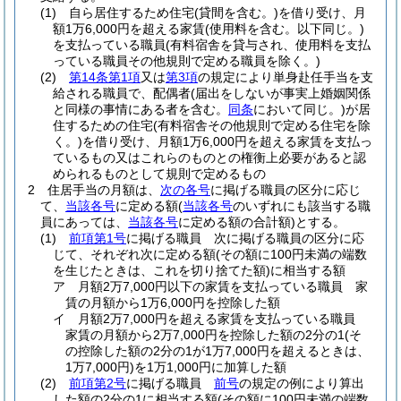
(1)
自ら居住するため住宅
(貸間を含む。)
を借り受け、月
額1万6,000円を超える家賃
(使用料を含む。以下同じ。)
を支払っている職員
(有料宿舎を貸与され、使用料を支払
っている職員その他規則で定める職員を除く。)
(2)
第14条第1項
又は
第3項
の規定により単身赴任手当を支
給される職員で、配偶者
(届出をしないが事実上婚姻関係
と同様の事情にある者を含む。
同条
において同じ。)
が居
住するための住宅
(有料宿舎その他規則で定める住宅を除
く。)
を借り受け、月額1万6,000円を超える家賃を支払っ
ているもの又はこれらのものとの権衡上必要があると認
められるものとして規則で定めるもの
2
住居手当の月額は、
次の各号
に掲げる職員の区分に応じ
て、
当該各号
に定める額
(
当該各号
のいずれにも該当する職
員にあっては、
当該各号
に定める額の合計額)
とする。
(1)
前項第1号
に掲げる職員 次に掲げる職員の区分に応
じて、それぞれ次に定める額
(その額に100円未満の端数
を生じたときは、これを切り捨てた額)
に相当する額
ア
月額2万7,000円以下の家賃を支払っている職員 家
賃の月額から1万6,000円を控除した額
イ
月額2万7,000円を超える家賃を支払っている職員
家賃の月額から2万7,000円を控除した額の2分の1
(そ
の控除した額の2分の1が1万7,000円を超えるときは、
1万7,000円)
を1万1,000円に加算した額
(2)
前項第2号
に掲げる職員
前号
の規定の例により算出
した額の2分の1に相当する額
(その額に100円未満の端数