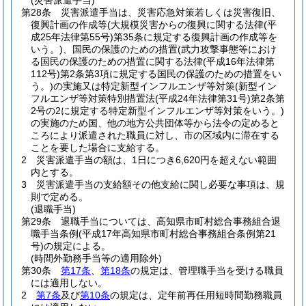
(災害派遣手当)
第28条
災害派遣手当は、災害応急対策若しくは災害復旧、
復興計画の作成等
(大規模災害からの復興に関する法律
(平
成25年法律第55号)
第35条に規定する復興計画の作成等を
いう。)
、国民の保護のための措置
(武力攻撃事態等におけ
る国民の保護のための措置に関する法律
(平成16年法律第
112号)
第2条第3項に規定する国民の保護のための措置をい
う。)
の実施又は特定新型インフルエンザ等対策
(新型イン
フルエンザ等対策特別措置法
(平成24年法律第31号)
第2条第
2号の2に規定する特定新型インフルエンザ等対策をいう。)
の実施のため国、他の地方公共団体等から法令の定めると
ころにより派遣された職員に対し、市の区域内に滞在する
ことを要した場合に支給する。
2
災害派遣手当の額は、1日につき6,620円を超えない範囲
内とする。
3
災害派遣手当の支給額その他支給に関し必要な事項は、規
則で定める。
(退職手当)
第29条
退職手当については、高知県市町村総合事務組合退
職手当条例
(平成17年高知県市町村総合事務組合条例第21
号)
の規定による。
(時間外勤務手当等の適用除外)
第30条
第17条
、
第18条
の規定は、管理職手当を受ける職員
には適用しない。
2
第7条
及び
第10条
の規定は、定年前再任用短時間勤務職員