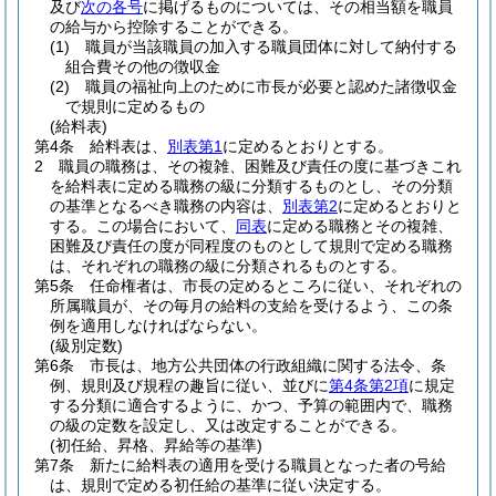
及び
次の各号
に掲げるものについては、その相当額を職員
の給与から控除することができる。
(1)
職員が当該職員の加入する職員団体に対して納付する
組合費その他の徴収金
(2)
職員の福祉向上のために市長が必要と認めた諸徴収金
で規則に定めるもの
(給料表)
第4条
給料表は、
別表第1
に定めるとおりとする。
2
職員の職務は、その複雑、困難及び責任の度に基づきこれ
を給料表に定める職務の級に分類するものとし、その分類
の基準となるべき職務の内容は、
別表第2
に定めるとおりと
する。
この場合において、
同表
に定める職務とその複雑、
困難及び責任の度が同程度のものとして規則で定める職務
は、それぞれの職務の級に分類されるものとする。
第5条
任命権者は、市長の定めるところに従い、それぞれの
所属職員が、その毎月の給料の支給を受けるよう、この条
例を適用しなければならない。
(級別定数)
第6条
市長は、地方公共団体の行政組織に関する法令、条
例、規則及び規程の趣旨に従い、並びに
第4条第2項
に規定
する分類に適合するように、かつ、予算の範囲内で、職務
の級の定数を設定し、又は改定することができる。
(初任給、昇格、昇給等の基準)
第7条
新たに給料表の適用を受ける職員となった者の号給
は、規則で定める初任給の基準に従い決定する。