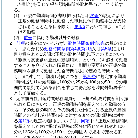
した割合)
を乗じて得た額を時間外勤務手当として支給す
る。
(1)
正規の勤務時間が割り振られた日
(
次条
の規定により
正規の勤務時間中に勤務した職員に休日勤務手当が支給
されることとなる日を除く。
第3項
において同じ。)
にお
ける勤務
(2)
前号
に掲げる勤務以外の勤務
2
前項
の規定にかかわらず、
勤務時間条例第6条
の規定によ
り、あらかじめ
勤務時間条例第4条第2項
又は
第5条
により
割り振られた1週間の正規の勤務時間
(以下この項において
「割振り変更前の正規の勤務時間」という。)
を超えて勤務
することを命ぜられた職員には、割振り変更前の正規の勤
務時間を超えて勤務した全時間
(規則で定める時間を除
く。)
に対して、勤務1時間につき、
第20条
に規定する勤務
1時間当たりの給与額に100分の25から100分の50までの範
囲内で規則で定める割合を乗じて得た額を時間外勤務手当
として支給する。
3
定年前再任用短時間勤務職員が、正規の勤務時間が割り振
られた日において、正規の勤務時間を超えてした勤務のう
ち、その勤務の時間とその勤務した日における正規の勤務
時間との合計が7時間45分に達するまでの間の勤務に対す
る
第1項
の規定の適用については、
同項
中「正規の勤務時間
を超えてした次に掲げる勤務の区分に応じてそれぞれ100
分の125から100分の150までの範囲内で規則で定める割
合」とあるのは、「100分の100」とする。