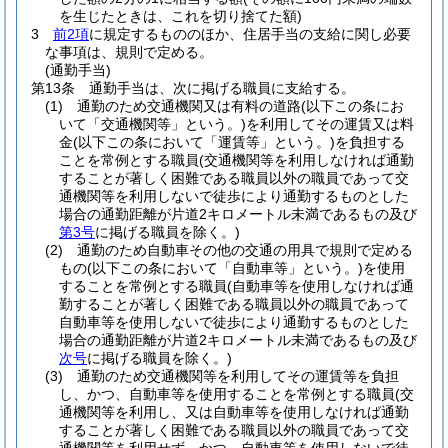
を生じたときは、これを切り捨てた額)
3
前2項
に規定するもののほか、住居手当の支給に関し必要
な事項は、規則で定める。
(通勤手当)
第13条
通勤手当は、次に掲げる職員に支給する。
(1)
通勤のため交通機関又は有料の道路
(以下この条にお
いて「交通機関等」という。)
を利用してその運賃又は料
金
(以下この条において「運賃等」という。)
を負担する
ことを常例とする職員
(交通機関等を利用しなければ通勤
することが著しく困難である職員以外の職員であって交
通機関等を利用しないで徒歩により通勤するものとした
場合の通勤距離が片道2キロメートル未満であるもの及び
第3号
に掲げる職員を除く。)
(2)
通勤のため自動車その他の交通の用具で規則で定める
もの
(以下この条において「自動車等」という。)
を使用
することを常例とする職員
(自動車等を使用しなければ通
勤することが著しく困難である職員以外の職員であって
自動車等を使用しないで徒歩により通勤するものとした
場合の通勤距離が片道2キロメートル未満であるもの及び
次号
に掲げる職員を除く。)
(3)
通勤のため交通機関等を利用してその運賃等を負担
し、かつ、自動車等を使用することを常例とする職員
(交
通機関等を利用し、又は自動車等を使用しなければ通勤
することが著しく困難である職員以外の職員であって交