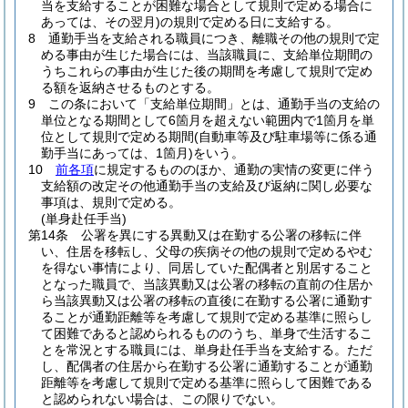
当を支給することが困難な場合として規則で定める場合に
あっては、その翌月)
の規則で定める日に支給する。
8
通勤手当を支給される職員につき、離職その他の規則で定
める事由が生じた場合には、当該職員に、支給単位期間の
うちこれらの事由が生じた後の期間を考慮して規則で定め
る額を返納させるものとする。
9
この条において「支給単位期間」とは、通勤手当の支給の
単位となる期間として6箇月を超えない範囲内で1箇月を単
位として規則で定める期間
(自動車等及び駐車場等に係る通
勤手当にあっては、1箇月)
をいう。
10
前各項
に規定するもののほか、通勤の実情の変更に伴う
支給額の改定その他通勤手当の支給及び返納に関し必要な
事項は、規則で定める。
(単身赴任手当)
第14条
公署を異にする異動又は在勤する公署の移転に伴
い、住居を移転し、父母の疾病その他の規則で定めるやむ
を得ない事情により、同居していた配偶者と別居すること
となった職員で、当該異動又は公署の移転の直前の住居か
ら当該異動又は公署の移転の直後に在勤する公署に通勤す
ることが通勤距離等を考慮して規則で定める基準に照らし
て困難であると認められるもののうち、単身で生活するこ
とを常況とする職員には、単身赴任手当を支給する。
ただ
し、配偶者の住居から在勤する公署に通勤することが通勤
距離等を考慮して規則で定める基準に照らして困難である
と認められない場合は、この限りでない。