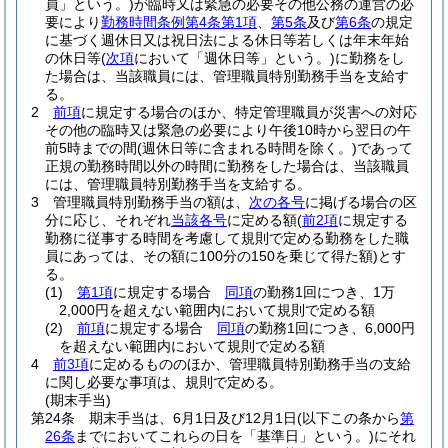
員」という。)
が臨時又は緊急の必要その他公務の運営の必
要により
勤務時間条例第4条第1項
、
第5条
及び
第6条
の規定
に基づく週休日又は祝日法による休日等若しくは年末年始
の休日等
(
次項
において「週休日等」という。)
に勤務をし
た場合は、当該職員には、管理職員特別勤務手当を支給す
る。
2
前項
に規定する場合のほか、特定管理職員が災害への対応
その他の臨時又は緊急の必要により午後10時から翌日の午
前5時までの間
(週休日等に含まれる時間を除く。)
であって
正規の勤務時間以外の時間に勤務をした場合は、当該職員
には、管理職員特別勤務手当を支給する。
3
管理職員特別勤務手当の額は、
次の各号
に掲げる場合の区
分に応じ、それぞれ
当該各号
に定める額
(
前2項
に規定する
勤務に従事する時間を考慮して規則で定める勤務をした職
員にあっては、その額に100分の150を乗じて得た額)
とす
る。
(1)
第1項
に規定する場合
同項
の勤務1回につき、1万
2,000円を超えない範囲内において規則で定める額
(2)
前項
に規定する場合
同項
の勤務1回につき、6,000円
を超えない範囲内において規則で定める額
4
前3項
に定めるもののほか、管理職員特別勤務手当の支給
に関し必要な事項は、規則で定める。
(期末手当)
第24条
期末手当は、6月1日及び12月1日
(以下この条から
第
26条
までにおいてこれらの日を「基準日」という。)
にそれ