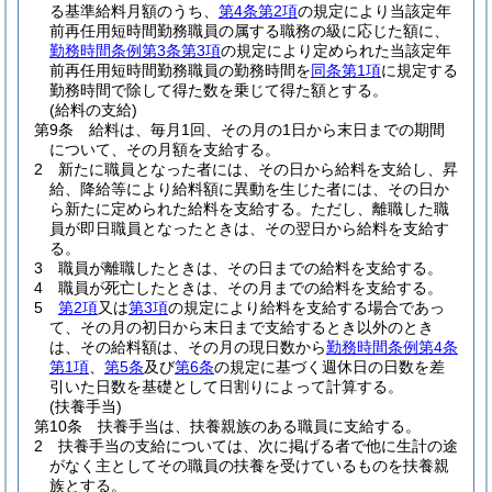
る基準給料月額のうち、
第4条第2項
の規定により当該定年
前再任用短時間勤務職員の属する職務の級に応じた額に、
勤務時間条例第3条第3項
の規定により定められた当該定年
前再任用短時間勤務職員の勤務時間を
同条第1項
に規定する
勤務時間で除して得た数を乗じて得た額とする。
(給料の支給)
第9条
給料は、毎月1回、その月の1日から末日までの期間
について、その月額を支給する。
2
新たに職員となった者には、その日から給料を支給し、昇
給、降給等により給料額に異動を生じた者には、その日か
ら新たに定められた給料を支給する。
ただし、離職した職
員が即日職員となったときは、その翌日から給料を支給す
る。
3
職員が離職したときは、その日までの給料を支給する。
4
職員が死亡したときは、その月までの給料を支給する。
5
第2項
又は
第3項
の規定により給料を支給する場合であっ
て、その月の初日から末日まで支給するとき以外のとき
は、その給料額は、その月の現日数から
勤務時間条例第4条
第1項
、
第5条
及び
第6条
の規定に基づく週休日の日数を差
引いた日数を基礎として日割りによって計算する。
(扶養手当)
第10条
扶養手当は、扶養親族のある職員に支給する。
2
扶養手当の支給については、次に掲げる者で他に生計の途
がなく主としてその職員の扶養を受けているものを扶養親
族とする。